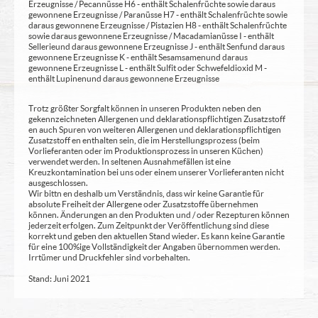
Erzeugnisse / Pecannüsse H6 - enthält Schalenfrüchte sowie daraus
gewonnene Erzeugnisse / Paranüsse H7 - enthält Schalenfrüchte sowie
daraus gewonnene Erzeugnisse / Pistazien H8 - enthält Schalenfrüchte
sowie daraus gewonnene Erzeugnisse / Macadamianüsse I - enthält
Sellerie und daraus gewonnene Erzeugnisse J - enthält Senf und daraus
gewonnene Erzeugnisse K - enthält Sesamsamen und daraus
gewonnene Erzeugnisse L - enthält Sulfit oder Schwefeldioxid M -
enthält Lupinen und daraus gewonnene Erzeugnisse
Trotz größter Sorgfalt können in unseren Produkten neben den
gekennzeichneten Allergenen und deklarationspflichtigen Zusatzstoff
en auch Spuren von weiteren Allergenen und deklarationspflichtigen
Zusatzstoff en enthalten sein, die im Herstellungsprozess (beim
Vorlieferanten oder im Produktionsprozess in unseren Küchen)
verwendet werden. In seltenen Ausnahmefällen ist eine
Kreuzkontamination bei uns oder einem unserer Vorlieferanten nicht
ausgeschlossen.
Wir bittn en deshalb um Verständnis, dass wir keine Garantie für
absolute Freiheit der Allergene oder Zusatzstoffe übernehmen
können. Änderungen an den Produkten und / oder Rezepturen können
jederzeit erfolgen. Zum Zeitpunkt der Veröffentlichung sind diese
korrekt und geben den aktuellen Stand wieder. Es kann keine Garantie
für eine 100%ige Vollständigkeit der Angaben übernommen werden.
Irrtümer und Druckfehler sind vorbehalten.
Stand: Juni 2021