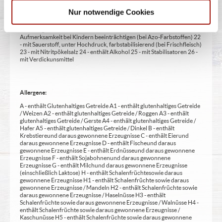
14 - kann bei übermäßigem Verzehr abführend wirken (zusätzlich zur
Nur notwendige Cookies
Angabe 15 - unter Schutzatmosphäre verpackt 16 - chininhaltig 17 -
koffeinhaltig 18 - mit Milcheiweiß (bei Fleischerzeugnissen) 19 - mit
Säuerungsmitteln 20 - mit Taurin 21 - kann Aktivität und
Aufmerksamkeit bei Kindern beeinträchtigen (bei Azo-Farbstoffen) 22
- mit Sauerstoff, unter Hochdruck, farbstabilisierend (bei Frischfleisch)
23 - mit Nitritpökelsalz 24 - enthält Alkohol 25 - mit Stabilisatoren 26 -
mit Verdickunsmittel
Allergene:
A - enthält Glutenhaltiges Getreide A1 - enthält glutenhaltiges Getreide
/ Weizen A2 - enthält glutenhaltiges Getreide / Roggen A3 - enthält
glutenhaltiges Getreide / Gerste A4 - enthält glutenhaltiges Getreide /
Hafer A5 - enthält glutenhaltiges Getreide / Dinkel B - enthält
Krebstiere und daraus gewonnene Erzeugnisse C - enthält Eier und
daraus gewonnene Erzeugnisse D - enthält Fische und daraus
gewonnene Erzeugnisse E - enthält Erdnüsse und daraus gewonnene
Erzeugnisse F - enthält Sojabohnen und daraus gewonnene
Erzeugnisse G - enthält Milch und daraus gewonnene Erzeugnisse
(einschließlich Laktose) H - enthält Schalenfrüchte sowie daraus
gewonnene Erzeugnisse H1 - enthält Schalenfrüchte sowie daraus
gewonnene Erzeugnisse / Mandeln H2 - enthält Schalenfrüchte sowie
daraus gewonnene Erzeugnisse / Haselnüsse H3 - enthält
Schalenfrüchte sowie daraus gewonnene Erzeugnisse / Walnüsse H4 -
enthält Schalenfrüchte sowie daraus gewonnene Erzeugnisse /
Kaschunüsse H5 - enthält Schalenfrüchte sowie daraus gewonnene