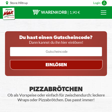
Store:
Hiltrup
Login
WARENKORB
|
1,90 €
Du hast einen Gutscheincode?
Dann kannst du ihn hier einlösen!
EINLÖSEN
PIZZABRÖTCHEN
Ob als Vorspeise oder einfach für zwischendurch: leckere
Wraps oder Pizzabrötchen. Das passt immer!