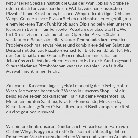
Mit unseren Specials hast du die Qual der Wahl, ob als Vorspeise
oder einfach für zwischendurch. Wähle zwischen klassischen
Pizzabrötchen Kreationen, frischen Wraps oder deftigen Chicken
Wings. Gerade unsere Pizzabrötchen ob klassisch oder gefüllt, mit
einem leckeren Tunk Tunk Knoblauch-Dip sind bei vielen unseren
Kunden in Berlin, Hamburg oder Potsdam der absolute Hit. Wer
im Büro sitzt aber nicht auf einen Dip zu den Pizzabrötchen
verzichten möchte, kann die Kräuter-Remoulade dazu bestellen.
Probiere doch mal etwas Neues und kombiniere deinen Salat zum
Beispiel mit den aus Pizzateig gemachten Brötchen „Diablito“. Mit
der Kombination aus Gouda, Peperonisalami und scharfen
Jalapeños verleihst du deinem Essen den Extrakick. Aus insgesamt
9 verschiedenen Pizzabrötchen kannst du wählen - da fällt die
Auswahl nicht immer leicht.
Zu unseren Kassenschlagern gehört eindeutig der frisch gerollte
Wrap. Momentan haben wir 3 Wraps in unserem Shop. Hol dir
beispielsweise den toskanischen Flair auf deine Weizentortilla.
Mit einem bunten Salatmix, Kräuter-Remoulade, Mozzarella,
Kirschtomaten, grünen Oliven, Rucola und Basilikumpesto triffst
du eine gesunde Auswahl.
Wir bieten dir als unseren Kunden auch Fingerfood in Form von
Cicken Wings, Nuggets und natürlich auch die überall geliebten
Pommes an. Vorab musst du bei den Wings und Nuggets Angaben