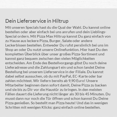
Dein Lieferservice in Hiltrup
Mit unseren Specials hast du die Qual der Wahl. Du kannst online
bestellen oder aber einfach bei uns anrufen und dein Lieblings-
Special ordern. Mit Pizza Max Hiltrup kannst Du ganz einfach von
zu Hause aus leckere Pizza, Burger, Salate oder andere
Leckerbissen bestellen. Entweder Du rufst persönlich bei uns im
Shop an oder Du nutzt unsere Onlinefunktion. Hier hast Du den
kompletten Überblick über unser großes Pizza-Sortiment und
kannst ganz bequem zwischen den vielen Möglichkeiten
entscheiden. Am Ende des Bestellvorgangs gibst Du noch deine
Lieferadresse und die Zahlungsart ein und schon landet Deine
Bestellung bei unserem Lieferservice in der Filiale. Du kannst
dabei selbst aussuchen, ob du mit PayPal, EC-Karte oder bar
zahlen möchtest. Wir liefern bereits ab 9,90 Euro! Unsere
Mitarbeiter beginnen dann sofort damit, Deine Pizza zu backen
und sie bis zu Dir vor die Haustür zu bringen. In den meisten
Fällen dauert die Lieferung nicht länger als 30 bis 45 Minuten. Du
musst dann nur noch die Tür öffnen und schon kannst Du Deine
Pizza genießen. So bestellt man Pizza heute! Und das in wenigen
Schritten mit wenigen Klicks: ganz einfach online bestellen.