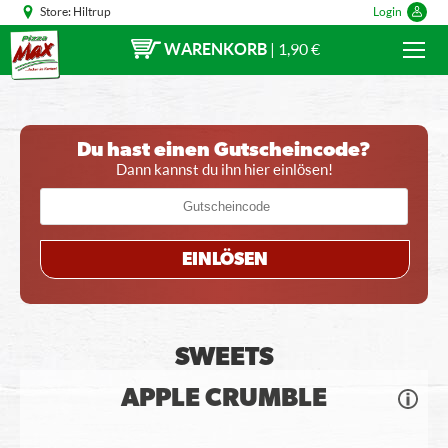
Store:
Hiltrup
Login
WARENKORB
|
1,90 €
Du hast einen Gutscheincode?
Dann kannst du ihn hier einlösen!
EINLÖSEN
SWEETS
APPLE CRUMBLE