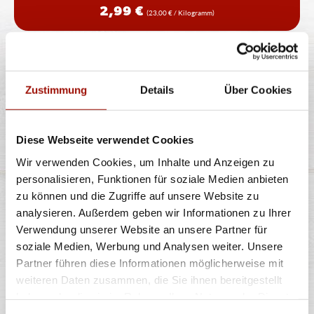
2,99 €
(23,00 € / Kilogramm)
TIRAMISU
Zustimmung
Details
Über Cookies
italienisches Dessert mit Mascarponecreme, Biskuit
Diese Webseite verwendet Cookies
und Kaffee und Kakao (ohne
...
mehr
Wir verwenden Cookies, um Inhalte und Anzeigen zu
personalisieren, Funktionen für soziale Medien anbieten
zu können und die Zugriffe auf unsere Website zu
90g
analysieren. Außerdem geben wir Informationen zu Ihrer
3,99 €
(44,33 € / Kilogramm)
Verwendung unserer Website an unsere Partner für
soziale Medien, Werbung und Analysen weiter. Unsere
Partner führen diese Informationen möglicherweise mit
weiteren Daten zusammen, die Sie ihnen bereitgestellt
haben oder die sie im Rahmen Ihrer Nutzung der Dienste
Alle Preise in €. Alle Preise inkl. gesetzl. MwSt. Alle Angaben zu
gesammelt haben.