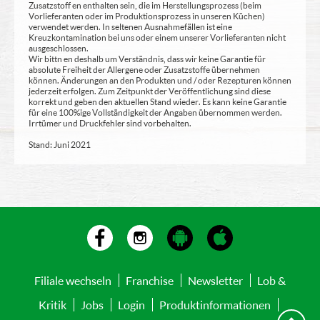
Zusatzstoff en enthalten sein, die im Herstellungsprozess (beim
Vorlieferanten oder im Produktionsprozess in unseren Küchen)
verwendet werden. In seltenen Ausnahmefällen ist eine
Kreuzkontamination bei uns oder einem unserer Vorlieferanten nicht
ausgeschlossen.
Wir bittn en deshalb um Verständnis, dass wir keine Garantie für
absolute Freiheit der Allergene oder Zusatzstoffe übernehmen
können. Änderungen an den Produkten und / oder Rezepturen können
jederzeit erfolgen. Zum Zeitpunkt der Veröffentlichung sind diese
korrekt und geben den aktuellen Stand wieder. Es kann keine Garantie
für eine 100%ige Vollständigkeit der Angaben übernommen werden.
Irrtümer und Druckfehler sind vorbehalten.
Stand: Juni 2021
Filiale wechseln
Franchise
Newsletter
Lob &
Kritik
Jobs
Login
Produktinformationen