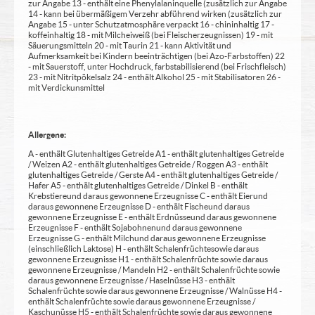
zur Angabe 13 - enthält eine Phenylalaninquelle (zusätzlich zur Angabe
14 - kann bei übermäßigem Verzehr abführend wirken (zusätzlich zur
Angabe 15 - unter Schutzatmosphäre verpackt 16 - chininhaltig 17 -
koffeinhaltig 18 - mit Milcheiweiß (bei Fleischerzeugnissen) 19 - mit
Säuerungsmitteln 20 - mit Taurin 21 - kann Aktivität und
Aufmerksamkeit bei Kindern beeinträchtigen (bei Azo-Farbstoffen) 22
- mit Sauerstoff, unter Hochdruck, farbstabilisierend (bei Frischfleisch)
23 - mit Nitritpökelsalz 24 - enthält Alkohol 25 - mit Stabilisatoren 26 -
mit Verdickunsmittel
Allergene:
A - enthält Glutenhaltiges Getreide A1 - enthält glutenhaltiges Getreide
/ Weizen A2 - enthält glutenhaltiges Getreide / Roggen A3 - enthält
glutenhaltiges Getreide / Gerste A4 - enthält glutenhaltiges Getreide /
Hafer A5 - enthält glutenhaltiges Getreide / Dinkel B - enthält
Krebstiere und daraus gewonnene Erzeugnisse C - enthält Eier und
daraus gewonnene Erzeugnisse D - enthält Fische und daraus
gewonnene Erzeugnisse E - enthält Erdnüsse und daraus gewonnene
Erzeugnisse F - enthält Sojabohnen und daraus gewonnene
Erzeugnisse G - enthält Milch und daraus gewonnene Erzeugnisse
(einschließlich Laktose) H - enthält Schalenfrüchte sowie daraus
gewonnene Erzeugnisse H1 - enthält Schalenfrüchte sowie daraus
gewonnene Erzeugnisse / Mandeln H2 - enthält Schalenfrüchte sowie
daraus gewonnene Erzeugnisse / Haselnüsse H3 - enthält
Schalenfrüchte sowie daraus gewonnene Erzeugnisse / Walnüsse H4 -
enthält Schalenfrüchte sowie daraus gewonnene Erzeugnisse /
Kaschunüsse H5 - enthält Schalenfrüchte sowie daraus gewonnene