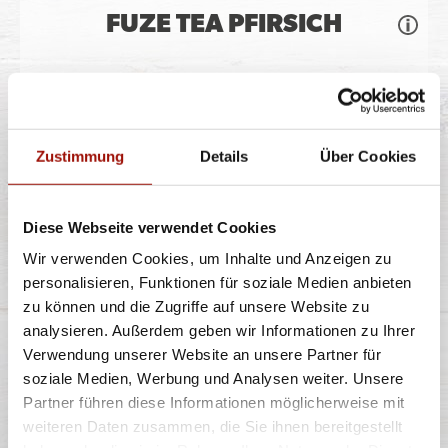
FUZE TEA PFIRSICH
Fuze Tea Schwarzer Tee Pfirsich ist eine
außergewöhnliche Fusion aus dem Guten des
Zustimmung
Details
Über Cookies
...
mehr
Diese Webseite verwendet Cookies
Wir verwenden Cookies, um Inhalte und Anzeigen zu
0,4l
personalisieren, Funktionen für soziale Medien anbieten
2,90 €
zu können und die Zugriffe auf unsere Website zu
inkl. 0,25 € Pfand
analysieren. Außerdem geben wir Informationen zu Ihrer
Verwendung unserer Website an unsere Partner für
soziale Medien, Werbung und Analysen weiter. Unsere
VIO MEDIUM
Partner führen diese Informationen möglicherweise mit
weiteren Daten zusammen, die Sie ihnen bereitgestellt