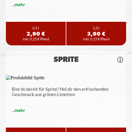
...
mehr
0,5 l
1,0 l
2,90 €
3,90 €
inkl. 0,25 € Pfand
inkl. 0,15 € Pfand
SPRITE
Bist du bereit für Sprite? Hol dir den erfrischenden
Geschmack aus grünen Limetten
...
mehr