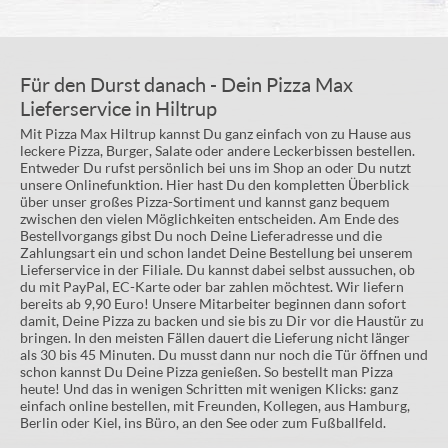
Für den Durst danach - Dein Pizza Max
Lieferservice in Hiltrup
Mit Pizza Max Hiltrup kannst Du ganz einfach von zu Hause aus
leckere Pizza, Burger, Salate oder andere Leckerbissen bestellen.
Entweder Du rufst persönlich bei uns im Shop an oder Du nutzt
unsere Onlinefunktion. Hier hast Du den kompletten Überblick
über unser großes Pizza-Sortiment und kannst ganz bequem
zwischen den vielen Möglichkeiten entscheiden. Am Ende des
Bestellvorgangs gibst Du noch Deine Lieferadresse und die
Zahlungsart ein und schon landet Deine Bestellung bei unserem
Lieferservice in der Filiale. Du kannst dabei selbst aussuchen, ob
du mit PayPal, EC-Karte oder bar zahlen möchtest. Wir liefern
bereits ab 9,90 Euro! Unsere Mitarbeiter beginnen dann sofort
damit, Deine Pizza zu backen und sie bis zu Dir vor die Haustür zu
bringen. In den meisten Fällen dauert die Lieferung nicht länger
als 30 bis 45 Minuten. Du musst dann nur noch die Tür öffnen und
schon kannst Du Deine Pizza genießen. So bestellt man Pizza
heute! Und das in wenigen Schritten mit wenigen Klicks: ganz
einfach online bestellen, mit Freunden, Kollegen, aus Hamburg,
Berlin oder Kiel, ins Büro, an den See oder zum Fußballfeld.