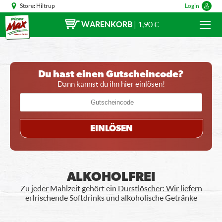
Store:
Hiltrup
Login
WARENKORB
|
1,90 €
Du hast einen Gutscheincode?
Dann kannst du ihn hier einlösen!
EINLÖSEN
ALKOHOLFREI
Zu jeder Mahlzeit gehört ein Durstlöscher: Wir liefern
erfrischende Softdrinks und alkoholische Getränke