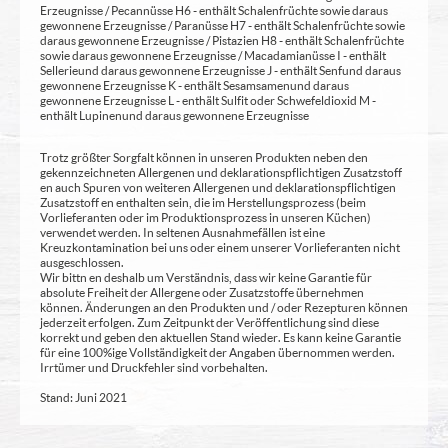
Erzeugnisse / Pecannüsse H6 - enthält Schalenfrüchte sowie daraus
gewonnene Erzeugnisse / Paranüsse H7 - enthält Schalenfrüchte sowie
daraus gewonnene Erzeugnisse / Pistazien H8 - enthält Schalenfrüchte
sowie daraus gewonnene Erzeugnisse / Macadamianüsse I - enthält
Sellerie und daraus gewonnene Erzeugnisse J - enthält Senf und daraus
gewonnene Erzeugnisse K - enthält Sesamsamen und daraus
gewonnene Erzeugnisse L - enthält Sulfit oder Schwefeldioxid M -
enthält Lupinen und daraus gewonnene Erzeugnisse
Trotz größter Sorgfalt können in unseren Produkten neben den
gekennzeichneten Allergenen und deklarationspflichtigen Zusatzstoff
en auch Spuren von weiteren Allergenen und deklarationspflichtigen
Zusatzstoff en enthalten sein, die im Herstellungsprozess (beim
Vorlieferanten oder im Produktionsprozess in unseren Küchen)
verwendet werden. In seltenen Ausnahmefällen ist eine
Kreuzkontamination bei uns oder einem unserer Vorlieferanten nicht
ausgeschlossen.
Wir bittn en deshalb um Verständnis, dass wir keine Garantie für
absolute Freiheit der Allergene oder Zusatzstoffe übernehmen
können. Änderungen an den Produkten und / oder Rezepturen können
jederzeit erfolgen. Zum Zeitpunkt der Veröffentlichung sind diese
korrekt und geben den aktuellen Stand wieder. Es kann keine Garantie
für eine 100%ige Vollständigkeit der Angaben übernommen werden.
Irrtümer und Druckfehler sind vorbehalten.
Stand: Juni 2021