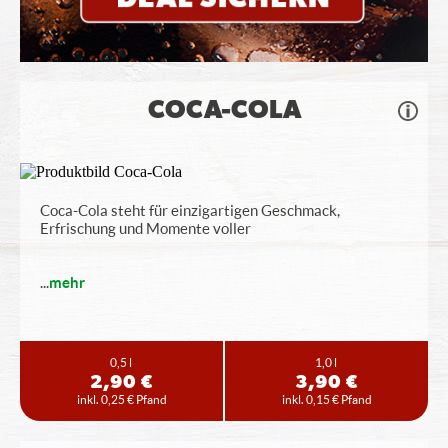
COCA-COLA
Coca-Cola steht für einzigartigen Geschmack,
Erfrischung und Momente voller
...
mehr
0,5 l
1,0 l
2,90 €
3,90 €
inkl. 0,25 € Pfand
inkl. 0,15 € Pfand