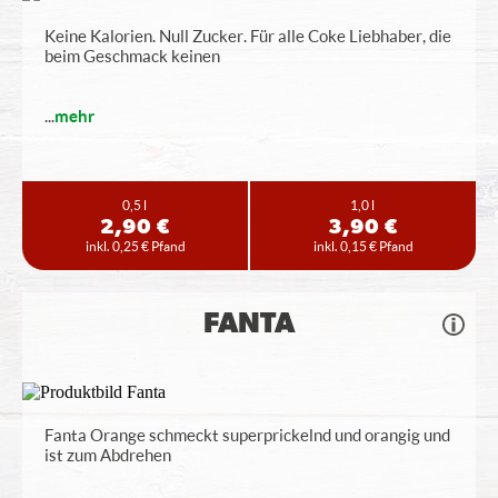
Keine Kalorien. Null Zucker. Für alle Coke Liebhaber, die
beim Geschmack keinen
...
mehr
0,5 l
1,0 l
2,90 €
3,90 €
inkl. 0,25 € Pfand
inkl. 0,15 € Pfand
FANTA
Fanta Orange schmeckt superprickelnd und orangig und
ist zum Abdrehen