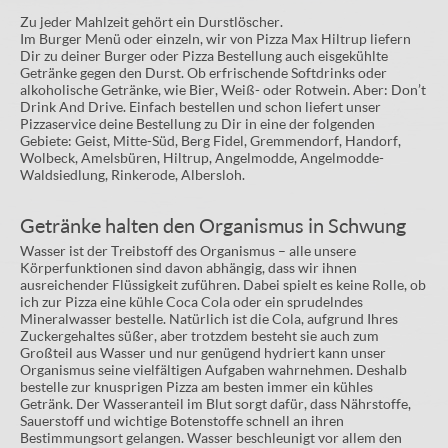
Zu jeder Mahlzeit gehört ein Durstlöscher.
Im Burger Menü oder einzeln, wir von Pizza Max Hiltrup liefern
Dir zu deiner Burger oder Pizza Bestellung auch eisgekühlte
Getränke gegen den Durst. Ob erfrischende Softdrinks oder
alkoholische Getränke, wie Bier, Weiß- oder Rotwein. Aber: Don’t
Drink And Drive. Einfach bestellen und schon liefert unser
Pizzaservice deine Bestellung zu Dir in eine der folgenden
Gebiete: Geist, Mitte-Süd, Berg Fidel, Gremmendorf, Handorf,
Wolbeck, Amelsbüren, Hiltrup, Angelmodde, Angelmodde-
Waldsiedlung, Rinkerode, Albersloh.
Getränke halten den Organismus in Schwung
Wasser ist der Treibstoff des Organismus – alle unsere
Körperfunktionen sind davon abhängig, dass wir ihnen
ausreichender Flüssigkeit zuführen. Dabei spielt es keine Rolle, ob
ich zur Pizza eine kühle Coca Cola oder ein sprudelndes
Mineralwasser bestelle. Natürlich ist die Cola, aufgrund Ihres
Zuckergehaltes süßer, aber trotzdem besteht sie auch zum
Großteil aus Wasser und nur genügend hydriert kann unser
Organismus seine vielfältigen Aufgaben wahrnehmen. Deshalb
bestelle zur knusprigen Pizza am besten immer ein kühles
Getränk. Der Wasseranteil im Blut sorgt dafür, dass Nährstoffe,
Sauerstoff und wichtige Botenstoffe schnell an ihren
Bestimmungsort gelangen. Wasser beschleunigt vor allem den