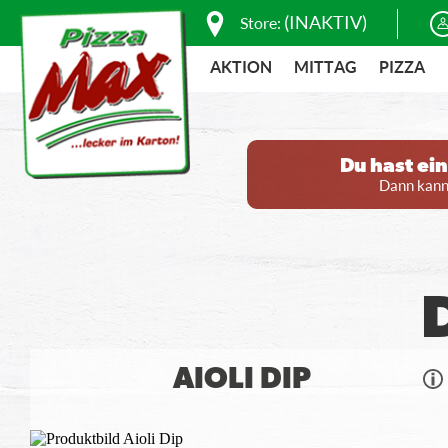
(INAKTIV)
Store:
AKTION
MITTAG
PIZZA
Du hast ei
Dann kanns
AIOLI DIP