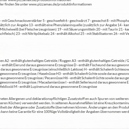
eller finden Sie unter www.pizzamax.de/produktinformationen
 4 - mit Geschmacksverstärker 5 - geschwefelt 6 - geschwärzt 7 - gewachst 8 - mit Phosph
usätzlich zur Angabe 13 - enthält eine Phenylalaninquelle (zusätzlich zur Angabe 14 -
t Milcheiweiß (bei Fleischerzeugnissen) 19 - mit Säuerungsmitteln 20 - mit Taurin 21 - 
chfleisch) 23 - mit Nitritpökelsalz 24 - enthält Alkohol 25 - mit Stabilisatoren 26 - mit 
en A2 - enthält glutenhaltiges Getreide / Roggen A3 - enthält glutenhaltiges Getreide / G
C - enthält Eier und daraus gewonnene Erzeugnisse D - enthält Fische und daraus gewon
daraus gewonnene Erzeugnisse (einschließlich Laktose) H - enthält Schalenfrüchte so
gewonnene Erzeugnisse / Haselnüsse H3 - enthält Schalenfrüchte sowie daraus gewonn
aus gewonnene Erzeugnisse / Pecannüsse H6 - enthält Schalenfrüchte sowie daraus ge
 gewonnene Erzeugnisse / Macadamianüsse I - enthält Sellerie und daraus gewonnene Er
feldioxid M - enthält Lupinen und daraus gewonnene Erzeugnisse
ten Allergenen und deklarationspflichtigen Zusatzstoff en auch Spuren von weiteren Al
seren Küchen) verwendet werden. In seltenen Ausnahmefällen ist eine Kreuzkontaminat
Freiheit der Allergene oder Zusatzstoffe übernehmen können. Änderungen an den Produ
 Es kann keine Garantie für eine 100%ige Vollständigkeit der Angaben übernommen werd