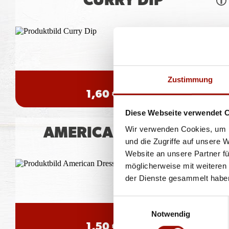
CURRY DIP
Zustimmung
80ml
1,60 €
(20,00 € / 1,0L)
Diese Webseite verwendet 
Wir verwenden Cookies, um I
AMERICAN DRESSING
und die Zugriffe auf unsere 
Website an unsere Partner fü
möglicherweise mit weiteren
der Dienste gesammelt habe
Einwilligungsauswahl
Notwendig
80ml
1,50 €
(18,75 € / 1,0L)