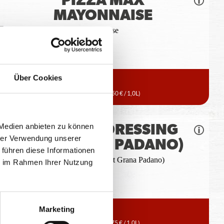
PIZZA MAX
MAYONNAISE
Über Cookies
40ml
0,90 €
(22,50 € / 1,0L)
 Medien anbieten zu können
CAESAR'S DRESSING
hrer Verwendung unserer
(MIT GRANA PADANO)
 führen diese Informationen
ie im Rahmen Ihrer Nutzung
Marketing
80ml
1,50 €
(18,75 € / 1,0L)