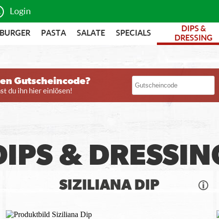
Login
DIPS &
BURGER
PASTA
SALATE
SPECIALS
DRESSING
nen Gutscheincode?
t du ihn hier einlösen!
DIPS & DRESSIN
SIZILIANA DIP