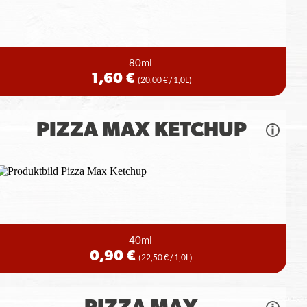
80ml
1,60 €
(20,00 € / 1,0L)
PIZZA MAX KETCHUP
40ml
0,90 €
(22,50 € / 1,0L)