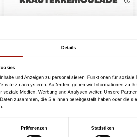
KRÄUTERREMOULADE
Details
80ml
1,60 €
(20,00 € / 1,0L)
Cookies
nhalte und Anzeigen zu personalisieren, Funktionen für soziale
BALSAMICO VEGAN
Website zu analysieren. Außerdem geben wir Informationen zu I
DRESSING
r soziale Medien, Werbung und Analysen weiter. Unsere Partner
 Daten zusammen, die Sie ihnen bereitgestellt haben oder die s
n.
Präferenzen
Statistiken
80ml
1,50 €
(18,75 € / 1,0L)