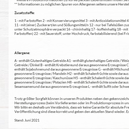
** Informationen zu möglichen Spuren von Allergenen seitens unsere Herst
Zusatzstoffe:
1 - mit Farbstoffen 2 - mit Konservierungsmittel 3 - mit Antioxidationsmittel
11 - mit (einer) Zuckerart/en und Süßungsmittel/n 12 - nur bei Tafelsüßen z
unter Schutzatmosphäre verpackt 16 - chininhaltig 17 - koffeinhaltig 18 - mi
Farbstoffen) 22 - mit Sauerstoff, unter Hochdruck, farbstabilisierend (bei Fris
Allergene:
A - enthält Glutenhaltiges Getreide A1 - enthält glutenhaltiges Getreide / Weiz
Getreide / Dinkel B - enthält Krebstiere und daraus gewonnene Erzeugnisse 
enthält Sojabohnen und daraus gewonnene Erzeugnisse G - enthält Milch und 
gewonnene Erzeugnisse / Mandeln H2 - enthält Schalenfrüchte sowie daraus 
gewonnene Erzeugnisse / Kaschunüsse H5 - enthält Schalenfrüchte sowie dar
gewonnene Erzeugnisse / Pistazien H8 - enthält Schalenfrüchte sowie daraus
Sesamsamen und daraus gewonnene Erzeugnisse L - enthält Sulfit oder Schwe
Trotz größter Sorgfalt können in unseren Produkten neben den gekennzeichne
Herstellungsprozess (beim Vorlieferanten oder im Produktionsprozess in un
Wir bittn en deshalb um Verständnis, dass wir keine Garantie für absolute 
Veröffentlichung sind diese korrekt und geben den aktuellen Stand wieder.
Stand: Juni 2021