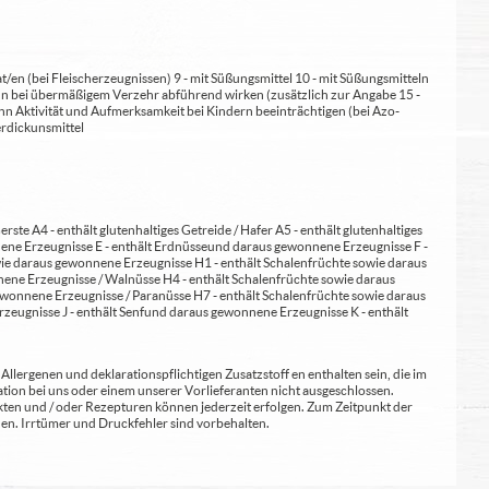
at/en (bei Fleischerzeugnissen) 9 - mit Süßungsmittel 10 - mit Süßungsmitteln
 kann bei übermäßigem Verzehr abführend wirken (zusätzlich zur Angabe 15 -
kann Aktivität und Aufmerksamkeit bei Kindern beeinträchtigen (bei Azo-
Verdickunsmittel
erste A4 - enthält glutenhaltiges Getreide / Hafer A5 - enthält glutenhaltiges
nene Erzeugnisse E - enthält Erdnüsse und daraus gewonnene Erzeugnisse F -
wie daraus gewonnene Erzeugnisse H1 - enthält Schalenfrüchte sowie daraus
ene Erzeugnisse / Walnüsse H4 - enthält Schalenfrüchte sowie daraus
wonnene Erzeugnisse / Paranüsse H7 - enthält Schalenfrüchte sowie daraus
zeugnisse J - enthält Senf und daraus gewonnene Erzeugnisse K - enthält
lergenen und deklarationspflichtigen Zusatzstoff en enthalten sein, die im
ion bei uns oder einem unserer Vorlieferanten nicht ausgeschlossen.
kten und / oder Rezepturen können jederzeit erfolgen. Zum Zeitpunkt der
en. Irrtümer und Druckfehler sind vorbehalten.