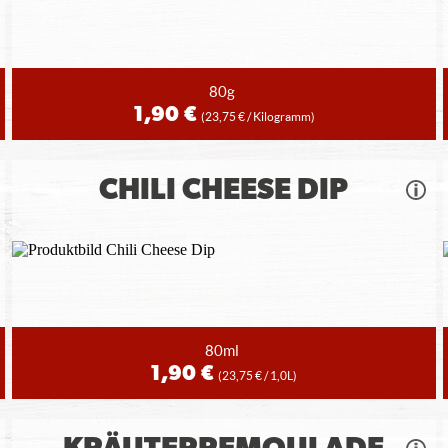
80g
1,90 €
(23,75 € / Kilogramm)
CHILI CHEESE DIP
80ml
1,90 €
(23,75 € / 1,0L)