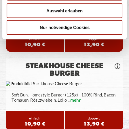
Auswahl erlauben
Soft Bun, Homestyle Burger (125g) - 100% Rind, Bacon,
Tomaten, rote Zwiebeln, Lollo
...
mehr
Nur notwendige Cookies
einfach
doppelt
10,90 €
13,90 €
STEAKHOUSE CHEESE
BURGER
Soft Bun, Homestyle Burger (125g) - 100% Rind, Bacon,
Tomaten, Röstzwiebeln, Lollo
...
mehr
einfach
doppelt
10,90 €
13,90 €