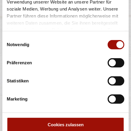
Verwendung unserer Website an unsere Partner für
soziale Medien, Werbung und Analysen weiter. Unsere
einfach
doppelt
9,90 €
12,90 €
Partner führen diese Informationen möglicherweise mit
weiteren Daten zusammen, die Sie ihnen bereitgestellt
haben oder die sie im Rahmen Ihrer Nutzung der Dienste
CHILI CHEESE BURGER
gesammelt haben.
Einwilligungsauswahl
Notwendig
Präferenzen
Soft Bun, Homestyle Burger (125g) - 100% Rind, Bacon,
Tomaten, rote Zwiebeln, Lollo
...
mehr
Statistiken
einfach
doppelt
10,90 €
13,90 €
Marketing
BACON CHEESE BURGER
Cookies zulassen