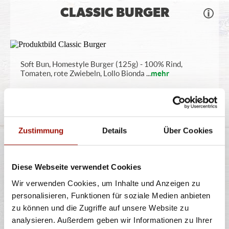
CLASSIC BURGER
Soft Bun, Homestyle Burger (125g) - 100% Rind,
Tomaten, rote Zwiebeln, Lollo Bionda
...
mehr
einfach
doppelt
9,40 €
12,40 €
Zustimmung
Details
Über Cookies
CLASSIC CHEESE BURGER
Diese Webseite verwendet Cookies
Wir verwenden Cookies, um Inhalte und Anzeigen zu
personalisieren, Funktionen für soziale Medien anbieten
Soft Bun, Homestyle Burger (125g) - 100% Rind,
zu können und die Zugriffe auf unsere Website zu
Tomaten, rote Zwiebeln, Lollo Bionda
...
mehr
analysieren. Außerdem geben wir Informationen zu Ihrer