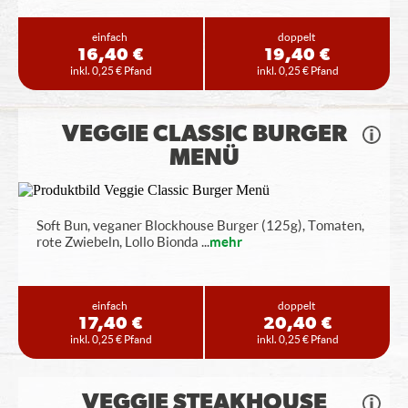
einfach
doppelt
16,40 €
19,40 €
inkl. 0,25 € Pfand
inkl. 0,25 € Pfand
VEGGIE CLASSIC BURGER
MENÜ
Soft Bun, veganer Blockhouse Burger (125g), Tomaten,
rote Zwiebeln, Lollo Bionda
...
mehr
einfach
doppelt
17,40 €
20,40 €
inkl. 0,25 € Pfand
inkl. 0,25 € Pfand
VEGGIE STEAKHOUSE