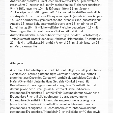
Antioxidationsmittel 4 - mit Geschmacksverstärker 5 - geschwefelt 6 -
geschwärzt 7 - gewachst 8 - mit Phosphat/en (bei Fleischerzeugnissen)
9 - mit Süßungsmittel 10 - mit Süßungsmitteln 11 - mit (einer)
Zuckerart/en und Süßungsmittel/n 12 - nur bei Tafelsüßen zusätzlich
zur Angabe 13 - enthält eine Phenylalaninquelle (zusätzlich zur Angabe
14 - kann bei übermäßigem Verzehr abführend wirken (zusätzlich zur
Angabe 15 - unter Schutzatmosphäre verpackt 16 - chininhaltig 17 -
koffeinhaltig 18 - mit Milcheiweiß (bei Fleischerzeugnissen) 19 - mit
Säuerungsmitteln 20 - mit Taurin 21 - kann Aktivität und
Aufmerksamkeit bei Kindern beeinträchtigen (bei Azo-Farbstoffen) 22
- mit Sauerstoff, unter Hochdruck, farbstabilisierend (bei Frischfleisch)
23 - mit Nitritpökelsalz 24 - enthält Alkohol 25 - mit Stabilisatoren 26 -
mit Verdickunsmittel
Allergene:
A - enthält Glutenhaltiges Getreide A1 - enthält glutenhaltiges Getreide
/ Weizen A2 - enthält glutenhaltiges Getreide / Roggen A3 - enthält
glutenhaltiges Getreide / Gerste A4 - enthält glutenhaltiges Getreide /
Hafer A5 - enthält glutenhaltiges Getreide / Dinkel B - enthält
Krebstiere und daraus gewonnene Erzeugnisse C - enthält Eier und
daraus gewonnene Erzeugnisse D - enthält Fische und daraus
gewonnene Erzeugnisse E - enthält Erdnüsse und daraus gewonnene
Erzeugnisse F - enthält Sojabohnen und daraus gewonnene
Erzeugnisse G - enthält Milch und daraus gewonnene Erzeugnisse
(einschließlich Laktose) H - enthält Schalenfrüchte sowie daraus
gewonnene Erzeugnisse H1 - enthält Schalenfrüchte sowie daraus
gewonnene Erzeugnisse / Mandeln H2 - enthält Schalenfrüchte sowie