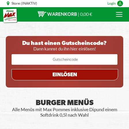
Store:
(INAKTIV)
Login
WARENKORB
|
0,00 €
Du hast einen Gutscheincode?
Dann kannst du ihn hier einlösen!
EINLÖSEN
BURGER MENÜS
Alle Menüs mit Max Pommes inklusive Dip und einem
Softdrink 0,5l nach Wahl