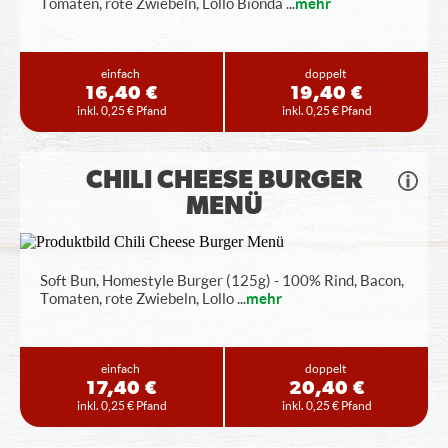
Tomaten, rote Zwiebeln, Lollo Bionda
...
mehr
einfach
doppelt
16,40 €
19,40 €
inkl. 0,25 € Pfand
inkl. 0,25 € Pfand
CHILI CHEESE BURGER
MENÜ
Soft Bun, Homestyle Burger (125g) - 100% Rind, Bacon,
Tomaten, rote Zwiebeln, Lollo
...
mehr
einfach
doppelt
17,40 €
20,40 €
inkl. 0,25 € Pfand
inkl. 0,25 € Pfand