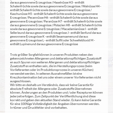
daraus gewonnene Erzeugnisse / Haselnüsse H3 - enthält
Schalenfrüchte sowie daraus gewonnene Erzeugnisse / Walnüsse H4 -
enthält Schalenfrüchte sowie daraus gewonnene Erzeugnisse /
Kaschunüsse H5 - enthält Schalenfrüchte sowie daraus gewonnene
Erzeugnisse / Pecannüsse H6 - enthält Schalenfrüchte sowie daraus
gewonnene Erzeugnisse / Paranüsse H7 - enthält Schalenfrüchte sowie
daraus gewonnene Erzeugnisse / Pistazien H8 - enthält Schalenfrüchte
sowie daraus gewonnene Erzeugnisse / Macadamianüsse I - enthält
Sellerie und daraus gewonnene Erzeugnisse J - enthält Senf und daraus
gewonnene Erzeugnisse K - enthält Sesamsamen und daraus
gewonnene Erzeugnisse L - enthält Sulfit oder Schwefeldioxid M -
enthält Lupinen und daraus gewonnene Erzeugnisse
Trotz größter Sorgfalt können in unseren Produkten neben den
gekennzeichneten Allergenen und deklarationspflichtigen Zusatzstoff
en auch Spuren von weiteren Allergenen und deklarationspflichtigen
Zusatzstoff en enthalten sein, die im Herstellungsprozess (beim
Vorlieferanten oder im Produktionsprozess in unseren Küchen)
verwendet werden. In seltenen Ausnahmefällen ist eine
Kreuzkontamination bei uns oder einem unserer Vorlieferanten nicht
ausgeschlossen.
Wir bittn en deshalb um Verständnis, dass wir keine Garantie für
absolute Freiheit der Allergene oder Zusatzstoffe übernehmen
können. Änderungen an den Produkten und / oder Rezepturen können
jederzeit erfolgen. Zum Zeitpunkt der Veröffentlichung sind diese
korrekt und geben den aktuellen Stand wieder. Es kann keine Garantie
für eine 100%ige Vollständigkeit der Angaben übernommen werden.
Irrtümer und Druckfehler sind vorbehalten.