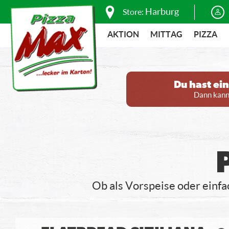
Harburg
Store:
AKTION
MITTAG
PIZZA
Du hast ei
Dann kanns
Ob als Vorspeise oder einf