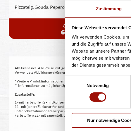
Pizzateig, Gouda, Peperonisalami, Jalapeños
Zustimmung
8 Stück
Diese Webseite verwendet 
6,99 €
Wir verwenden Cookies, um I
und die Zugriffe auf unsere 
Website an unsere Partner fü
möglicherweise mit weiteren
der Dienste gesammelt habe
Alle Preise in €. Alle Preise inkl. gesetzl. MwSt. Alle Angaben zu Grammatu
Verwendete Abbildungen können von den tatsächlich gelieferten Produkten a
Einwilligungsauswahl
* Weitere Produktinformationen zu vorverpackten Lebensmitteln finden S
Notwendig
** Informationen zu möglichen Spuren von Allergenen seitens unsere Herst
Zusatzstoffe:
1 - mit Farbstoffen 2 - mit Konservierungsmittel 3 - mit Antioxidationsmittel
11 - mit (einer) Zuckerart/en und Süßungsmittel/n 12 - nur bei Tafelsüßen z
unter Schutzatmosphäre verpackt 16 - chininhaltig 17 - koffeinhaltig 18 - mi
Farbstoffen) 22 - mit Sauerstoff, unter Hochdruck, farbstabilisierend (bei Fris
Nur notwendige Cook