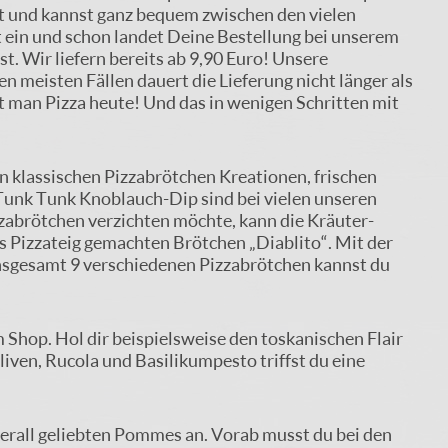
t und kannst ganz bequem zwischen den vielen
 ein und schon landet Deine Bestellung bei unserem
st. Wir liefern bereits ab 9,90 Euro! Unsere
en meisten Fällen dauert die Lieferung nicht länger als
t man Pizza heute! Und das in wenigen Schritten mit
n klassischen Pizzabrötchen Kreationen, frischen
 Tunk Tunk Knoblauch-Dip sind bei vielen unseren
zzabrötchen verzichten möchte, kann die Kräuter-
s Pizzateig gemachten Brötchen „Diablito“. Mit der
insgesamt 9 verschiedenen Pizzabrötchen kannst du
Shop. Hol dir beispielsweise den toskanischen Flair
ven, Rucola und Basilikumpesto triffst du eine
berall geliebten Pommes an. Vorab musst du bei den