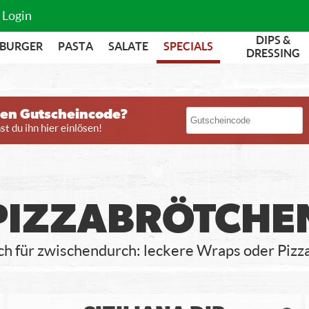
Login
DIPS &
BURGER
PASTA
SALATE
SPECIALS
DRESSING
nen Gutscheincode?
t du ihn hier einlösen!
PIZZABRÖTCHE
ach für zwischendurch: leckere Wraps oder Pizz