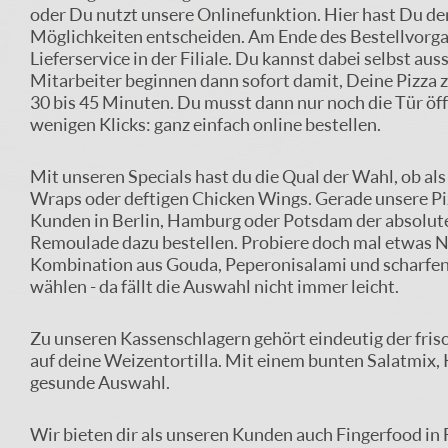
oder Du nutzt unsere Onlinefunktion. Hier hast Du d
Möglichkeiten entscheiden. Am Ende des Bestellvorgan
Lieferservice in der Filiale. Du kannst dabei selbst a
Mitarbeiter beginnen dann sofort damit, Deine Pizza zu
30 bis 45 Minuten. Du musst dann nur noch die Tür öf
wenigen Klicks: ganz einfach online bestellen.
Mit unseren Specials hast du die Qual der Wahl, ob al
Wraps oder deftigen Chicken Wings. Gerade unsere Piz
Kunden in Berlin, Hamburg oder Potsdam der absolute 
Remoulade dazu bestellen. Probiere doch mal etwas Ne
Kombination aus Gouda, Peperonisalami und scharfen 
wählen - da fällt die Auswahl nicht immer leicht.
Zu unseren Kassenschlagern gehört eindeutig der fris
auf deine Weizentortilla. Mit einem bunten Salatmix,
gesunde Auswahl.
Wir bieten dir als unseren Kunden auch Fingerfood in