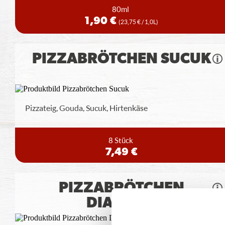
80ml
1,90 €
(23,75 € / 1,0L)
PIZZABRÖTCHEN SUCUK
Pizzateig, Gouda, Sucuk, Hirtenkäse
8 Stück
7,49 €
PIZZABRÖTCHEN
DIABLITO