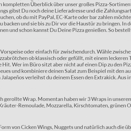
en kompletten Überblick über unser großes Pizza-Sortimen
gs gibst Du noch deine Lieferadresse und die Zahlungsart
ussuchen, ob du mit PayPal, EC-Karte oder bar zahlen möchte
 backen und sie bis zu Dir vor die Haustür zu bringen. In d
fnen und schon kannst Du Deine Pizza genießen. So bestell
s Vorspeise oder einfach für zwischendurch. Wähle zwische
zabrötchen ob klassisch oder gefüllt, mit einem leckeren
Hit. Wer im Büro sitzt aber nicht auf einen Dip zu den Pi
ues und kombiniere deinen Salat zum Beispiel mit den au
Jalapeños verleihst du deinem Essen den Extrakick. Aus 
ch gerollte Wrap. Momentan haben wir 3 Wraps in unserem 
 Kräuter-Remoulade, Mozzarella, Kirschtomaten, grünen Oli
 Form von Cicken Wings, Nuggets und natürlich auch die ü