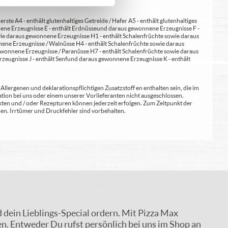
erste A4 - enthält glutenhaltiges Getreide / Hafer A5 - enthält glutenhaltiges
nene Erzeugnisse E - enthält Erdnüsse und daraus gewonnene Erzeugnisse F -
wie daraus gewonnene Erzeugnisse H1 - enthält Schalenfrüchte sowie daraus
ene Erzeugnisse / Walnüsse H4 - enthält Schalenfrüchte sowie daraus
wonnene Erzeugnisse / Paranüsse H7 - enthält Schalenfrüchte sowie daraus
zeugnisse J - enthält Senf und daraus gewonnene Erzeugnisse K - enthält
lergenen und deklarationspflichtigen Zusatzstoff en enthalten sein, die im
ion bei uns oder einem unserer Vorlieferanten nicht ausgeschlossen.
kten und / oder Rezepturen können jederzeit erfolgen. Zum Zeitpunkt der
en. Irrtümer und Druckfehler sind vorbehalten.
d dein Lieblings-Special ordern. Mit Pizza Max
en. Entweder Du rufst persönlich bei uns im Shop an