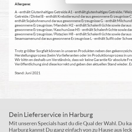
Allergene:
A - enthält Glutenhaltiges Getreide A1 - enthält glutenhaltiges Getreide / Weiz
Getreide / Dinkel B - enthält Krebstiere und daraus gewonnene Erzeugnisse 
enthält Sojabohnen und daraus gewonnene Erzeugnisse G - enthält Milch und 
gewonnene Erzeugnisse / Mandeln H2 - enthält Schalenfrüchte sowie daraus 
gewonnene Erzeugnisse / Kaschunüsse H5 - enthält Schalenfrüchte sowie dar
gewonnene Erzeugnisse / Pistazien H8 - enthält Schalenfrüchte sowie daraus
Sesamsamen und daraus gewonnene Erzeugnisse L - enthält Sulfit oder Schwe
Trotz größter Sorgfalt können in unseren Produkten neben den gekennzeichne
Herstellungsprozess (beim Vorlieferanten oder im Produktionsprozess in un
Wir bittn en deshalb um Verständnis, dass wir keine Garantie für absolute 
Veröffentlichung sind diese korrekt und geben den aktuellen Stand wieder.
Stand: Juni 2021
Dein Lieferservice in Harburg
Mit unseren Specials hast du die Qual der Wahl. Du ka
Harburg kannst Du ganz einfach von zu Hause aus lecke