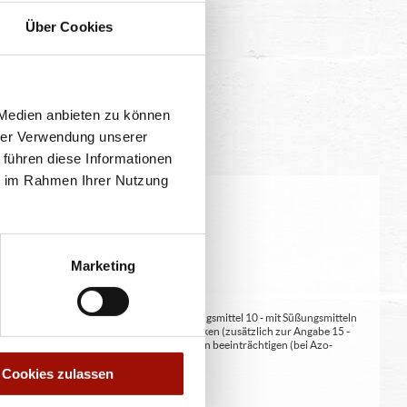
Über Cookies
 Medien anbieten zu können
hrer Verwendung unserer
 führen diese Informationen
ie im Rahmen Ihrer Nutzung
eitung geringfügig variieren.
Marketing
at/en (bei Fleischerzeugnissen) 9 - mit Süßungsmittel 10 - mit Süßungsmitteln
 kann bei übermäßigem Verzehr abführend wirken (zusätzlich zur Angabe 15 -
kann Aktivität und Aufmerksamkeit bei Kindern beeinträchtigen (bei Azo-
Verdickunsmittel
Cookies zulassen