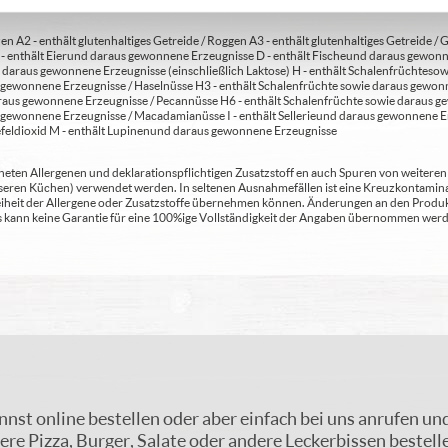
en A2 - enthält glutenhaltiges Getreide / Roggen A3 - enthält glutenhaltiges Getreide / G
C - enthält Eier und daraus gewonnene Erzeugnisse D - enthält Fische und daraus gewon
daraus gewonnene Erzeugnisse (einschließlich Laktose) H - enthält Schalenfrüchte so
gewonnene Erzeugnisse / Haselnüsse H3 - enthält Schalenfrüchte sowie daraus gewonn
aus gewonnene Erzeugnisse / Pecannüsse H6 - enthält Schalenfrüchte sowie daraus ge
 gewonnene Erzeugnisse / Macadamianüsse I - enthält Sellerie und daraus gewonnene Er
feldioxid M - enthält Lupinen und daraus gewonnene Erzeugnisse
ten Allergenen und deklarationspflichtigen Zusatzstoff en auch Spuren von weiteren Al
seren Küchen) verwendet werden. In seltenen Ausnahmefällen ist eine Kreuzkontaminat
Freiheit der Allergene oder Zusatzstoffe übernehmen können. Änderungen an den Produ
 Es kann keine Garantie für eine 100%ige Vollständigkeit der Angaben übernommen werd
nnst online bestellen oder aber einfach bei uns anrufen un
re Pizza, Burger, Salate oder andere Leckerbissen bestell