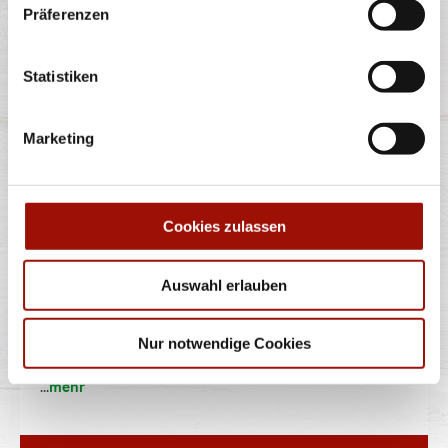
Präferenzen
...
mehr
Statistiken
0,5 l
2,90 €
Marketing
inkl. 0,25 € Pfand
MULTIVITAMIN 10
Cookies zulassen
FRUCHTSAFT
Auswahl erlauben
Niehoffs Vaihinger Multivitamin-10- Fruchtsaft: 100%
Fruchtgehalt, aus
Nur notwendige Cookies
...
mehr