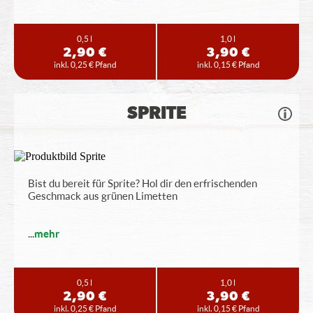
0,5 l
1,0 l
2,90 €
3,90 €
inkl. 0,25 € Pfand
inkl. 0,15 € Pfand
SPRITE
Bist du bereit für Sprite? Hol dir den erfrischenden
Geschmack aus grünen Limetten
...
mehr
0,5 l
1,0 l
2,90 €
3,90 €
inkl. 0,25 € Pfand
inkl. 0,15 € Pfand