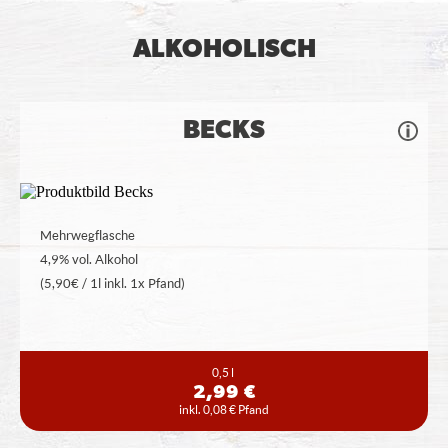
ALKOHOLISCH
BECKS
Mehrwegflasche
4,9% vol. Alkohol
(5,90€ / 1l inkl. 1x Pfand)
0,5 l
2,99 €
inkl. 0,08 € Pfand