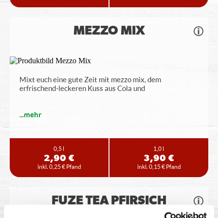
MEZZO MIX
Mixt euch eine gute Zeit mit mezzo mix, dem
erfrischend-leckeren Kuss aus Cola und
...
mehr
0,5 l
1,0 l
2,90 €
3,90 €
inkl. 0,25 € Pfand
inkl. 0,15 € Pfand
FUZE TEA PFIRSICH