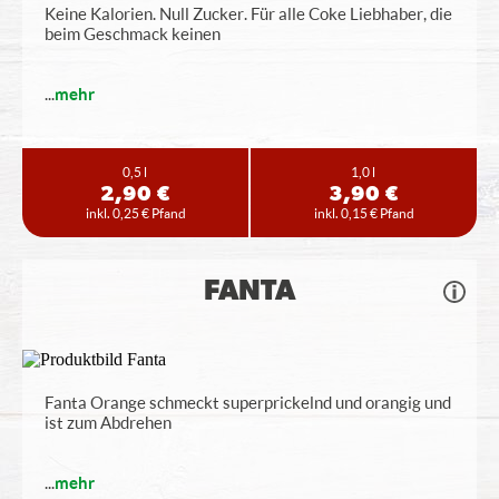
Keine Kalorien. Null Zucker. Für alle Coke Liebhaber, die
beim Geschmack keinen
...
mehr
0,5 l
1,0 l
2,90 €
3,90 €
inkl. 0,25 € Pfand
inkl. 0,15 € Pfand
FANTA
Fanta Orange schmeckt superprickelnd und orangig und
ist zum Abdrehen
...
mehr