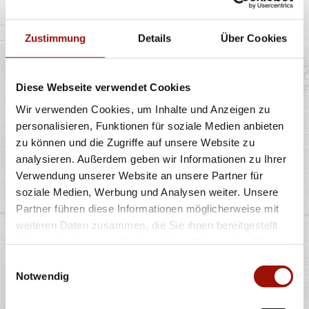
Zustimmung
Details
Über Cookies
Fuze Tea Schwarzer Tee Pfirsich ist eine
außergewöhnliche Fusion aus dem Guten des
Diese Webseite verwendet Cookies
...
mehr
Wir verwenden Cookies, um Inhalte und Anzeigen zu
personalisieren, Funktionen für soziale Medien anbieten
zu können und die Zugriffe auf unsere Website zu
0,4l
2,90 €
analysieren. Außerdem geben wir Informationen zu Ihrer
inkl. 0,25 € Pfand
Verwendung unserer Website an unsere Partner für
soziale Medien, Werbung und Analysen weiter. Unsere
Partner führen diese Informationen möglicherweise mit
VIO MEDIUM
weiteren Daten zusammen, die Sie ihnen bereitgestellt
haben oder die sie im Rahmen Ihrer Nutzung der Dienste
gesammelt haben.
Einwilligungsauswahl
Notwendig
ViO Medium, das Mineralwasser aus heimischer Quelle
in der Lüneburger Heide, ist