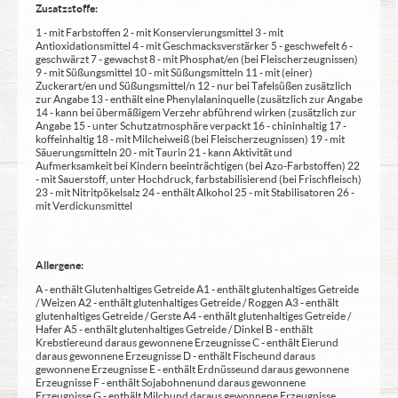
Zusatzstoffe:
1 - mit Farbstoffen 2 - mit Konservierungsmittel 3 - mit
Antioxidationsmittel 4 - mit Geschmacksverstärker 5 - geschwefelt 6 -
geschwärzt 7 - gewachst 8 - mit Phosphat/en (bei Fleischerzeugnissen)
9 - mit Süßungsmittel 10 - mit Süßungsmitteln 11 - mit (einer)
Zuckerart/en und Süßungsmittel/n 12 - nur bei Tafelsüßen zusätzlich
zur Angabe 13 - enthält eine Phenylalaninquelle (zusätzlich zur Angabe
14 - kann bei übermäßigem Verzehr abführend wirken (zusätzlich zur
Angabe 15 - unter Schutzatmosphäre verpackt 16 - chininhaltig 17 -
koffeinhaltig 18 - mit Milcheiweiß (bei Fleischerzeugnissen) 19 - mit
Säuerungsmitteln 20 - mit Taurin 21 - kann Aktivität und
Aufmerksamkeit bei Kindern beeinträchtigen (bei Azo-Farbstoffen) 22
- mit Sauerstoff, unter Hochdruck, farbstabilisierend (bei Frischfleisch)
23 - mit Nitritpökelsalz 24 - enthält Alkohol 25 - mit Stabilisatoren 26 -
mit Verdickunsmittel
Allergene:
A - enthält Glutenhaltiges Getreide A1 - enthält glutenhaltiges Getreide
/ Weizen A2 - enthält glutenhaltiges Getreide / Roggen A3 - enthält
glutenhaltiges Getreide / Gerste A4 - enthält glutenhaltiges Getreide /
Hafer A5 - enthält glutenhaltiges Getreide / Dinkel B - enthält
Krebstiere und daraus gewonnene Erzeugnisse C - enthält Eier und
daraus gewonnene Erzeugnisse D - enthält Fische und daraus
gewonnene Erzeugnisse E - enthält Erdnüsse und daraus gewonnene
Erzeugnisse F - enthält Sojabohnen und daraus gewonnene
Erzeugnisse G - enthält Milch und daraus gewonnene Erzeugnisse