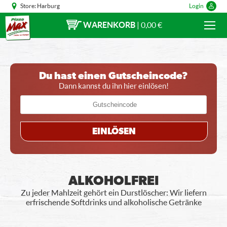
Store:
Harburg
Login
WARENKORB
|
0,00 €
Du hast einen Gutscheincode?
Dann kannst du ihn hier einlösen!
EINLÖSEN
ALKOHOLFREI
Zu jeder Mahlzeit gehört ein Durstlöscher: Wir liefern
erfrischende Softdrinks und alkoholische Getränke