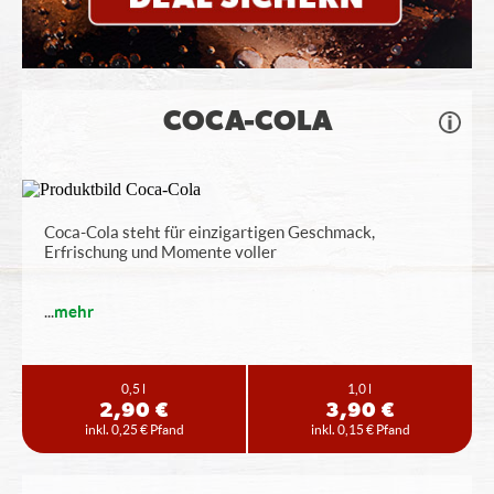
COCA-COLA
Coca-Cola steht für einzigartigen Geschmack,
Erfrischung und Momente voller
...
mehr
0,5 l
1,0 l
2,90 €
3,90 €
inkl. 0,25 € Pfand
inkl. 0,15 € Pfand