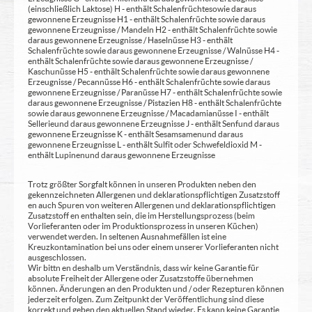
(einschließlich Laktose) H - enthält Schalenfrüchte sowie daraus
gewonnene Erzeugnisse H1 - enthält Schalenfrüchte sowie daraus
gewonnene Erzeugnisse / Mandeln H2 - enthält Schalenfrüchte sowie
daraus gewonnene Erzeugnisse / Haselnüsse H3 - enthält
Schalenfrüchte sowie daraus gewonnene Erzeugnisse / Walnüsse H4 -
enthält Schalenfrüchte sowie daraus gewonnene Erzeugnisse /
Kaschunüsse H5 - enthält Schalenfrüchte sowie daraus gewonnene
Erzeugnisse / Pecannüsse H6 - enthält Schalenfrüchte sowie daraus
gewonnene Erzeugnisse / Paranüsse H7 - enthält Schalenfrüchte sowie
daraus gewonnene Erzeugnisse / Pistazien H8 - enthält Schalenfrüchte
sowie daraus gewonnene Erzeugnisse / Macadamianüsse I - enthält
Sellerie und daraus gewonnene Erzeugnisse J - enthält Senf und daraus
gewonnene Erzeugnisse K - enthält Sesamsamen und daraus
gewonnene Erzeugnisse L - enthält Sulfit oder Schwefeldioxid M -
enthält Lupinen und daraus gewonnene Erzeugnisse
Trotz größter Sorgfalt können in unseren Produkten neben den
gekennzeichneten Allergenen und deklarationspflichtigen Zusatzstoff
en auch Spuren von weiteren Allergenen und deklarationspflichtigen
Zusatzstoff en enthalten sein, die im Herstellungsprozess (beim
Vorlieferanten oder im Produktionsprozess in unseren Küchen)
verwendet werden. In seltenen Ausnahmefällen ist eine
Kreuzkontamination bei uns oder einem unserer Vorlieferanten nicht
ausgeschlossen.
Wir bittn en deshalb um Verständnis, dass wir keine Garantie für
absolute Freiheit der Allergene oder Zusatzstoffe übernehmen
können. Änderungen an den Produkten und / oder Rezepturen können
jederzeit erfolgen. Zum Zeitpunkt der Veröffentlichung sind diese
korrekt und geben den aktuellen Stand wieder. Es kann keine Garantie