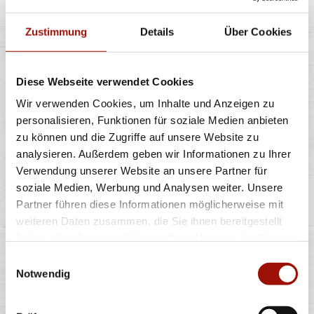
Zustimmung
Details
Über Cookies
7,99 €
Diese Webseite verwendet Cookies
POMMES
Wir verwenden Cookies, um Inhalte und Anzeigen zu
personalisieren, Funktionen für soziale Medien anbieten
zu können und die Zugriffe auf unsere Website zu
analysieren. Außerdem geben wir Informationen zu Ihrer
Knusprige Pommes Frites inclusive Dip nach Wahl
Verwendung unserer Website an unsere Partner für
soziale Medien, Werbung und Analysen weiter. Unsere
Partner führen diese Informationen möglicherweise mit
5,49 €
weiteren Daten zusammen, die Sie ihnen bereitgestellt
haben oder die sie im Rahmen Ihrer Nutzung der Dienste
gesammelt haben.
Einwilligungsauswahl
FLATBREAD SIZILIANA
Notwendig