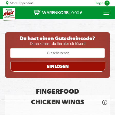
Store:
Eppendorf
Login
WARENKORB
|
0,00 €
Du hast einen Gutscheincode?
Dann kannst du ihn hier einlösen!
EINLÖSEN
FINGERFOOD
CHICKEN WINGS