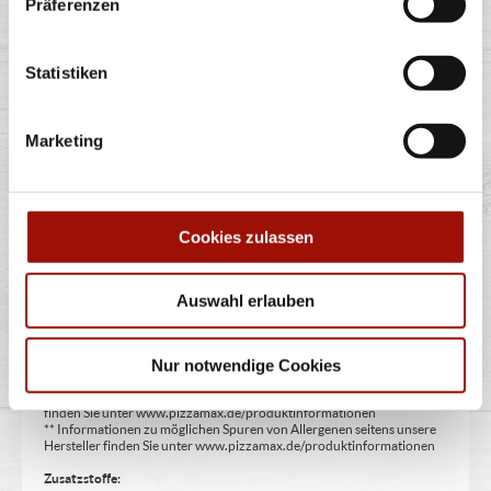
Präferenzen
Pizzateigecken, Knoblauchcreme, unsere Empfehlung:
Siziliana Dip (aus Tomatencreme
...
mehr
Statistiken
Marketing
6,99 €
Cookies zulassen
Alle Preise in €. Alle Preise inkl. gesetzl. MwSt. Alle Angaben zu
Auswahl erlauben
Grammaturen oder Durchmessern, bspw. der Pizzen sind circa-
Angaben und können durch die Zubereitung geringfügig variieren.
Verwendete Abbildungen können von den tatsächlich gelieferten
Produkten abweichen. Wir liefern innerhalb von ca. 30 Minuten.
Nur notwendige Cookies
* Weitere Produktinformationen zu vorverpackten Lebensmitteln
finden Sie unter www.pizzamax.de/produktinformationen
** Informationen zu möglichen Spuren von Allergenen seitens unsere
Hersteller finden Sie unter www.pizzamax.de/produktinformationen
Zusatzstoffe: