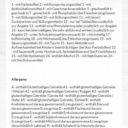
1 - mit Farbstoffen 2 - mit Konservierungsmittel 3 - mit
Antioxidationsmittel 4 - mit Geschmacksverstärker 5 - geschwefelt 6 -
geschwärzt 7 - gewachst 8 - mit Phosphat/en (bei Fleischerzeugnissen)
9 - mit Süßungsmittel 10 - mit Süßungsmitteln 11 - mit (einer)
Zuckerart/en und Süßungsmittel/n 12 - nur bei Tafelsüßen zusätzlich
zur Angabe 13 - enthält eine Phenylalaninquelle (zusätzlich zur Angabe
14 - kann bei übermäßigem Verzehr abführend wirken (zusätzlich zur
Angabe 15 - unter Schutzatmosphäre verpackt 16 - chininhaltig 17 -
koffeinhaltig 18 - mit Milcheiweiß (bei Fleischerzeugnissen) 19 - mit
Säuerungsmitteln 20 - mit Taurin 21 - kann Aktivität und
Aufmerksamkeit bei Kindern beeinträchtigen (bei Azo-Farbstoffen) 22
- mit Sauerstoff, unter Hochdruck, farbstabilisierend (bei Frischfleisch)
23 - mit Nitritpökelsalz 24 - enthält Alkohol 25 - mit Stabilisatoren 26 -
mit Verdickunsmittel
Allergene:
A - enthält Glutenhaltiges Getreide A1 - enthält glutenhaltiges Getreide
/ Weizen A2 - enthält glutenhaltiges Getreide / Roggen A3 - enthält
glutenhaltiges Getreide / Gerste A4 - enthält glutenhaltiges Getreide /
Hafer A5 - enthält glutenhaltiges Getreide / Dinkel B - enthält
Krebstiere und daraus gewonnene Erzeugnisse C - enthält Eier und
daraus gewonnene Erzeugnisse D - enthält Fische und daraus
gewonnene Erzeugnisse E - enthält Erdnüsse und daraus gewonnene
Erzeugnisse F - enthält Sojabohnen und daraus gewonnene
Erzeugnisse G - enthält Milch und daraus gewonnene Erzeugnisse
(einschließlich Laktose) H - enthält Schalenfrüchte sowie daraus