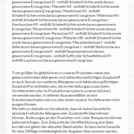
gewonnene Erzeugnisse H1 - enthält Schalenfrüchte sowie daraus
gewonnene Erzeugnisse / Mandeln H2 - enthält Schalenfrüchte sowie
daraus gewonnene Erzeugnisse / Haselnüsse H3 - enthält
Schalenfrüchte sowie daraus gewonnene Erzeugnisse / Walnüsse H4 -
enthält Schalenfrüchte sowie daraus gewonnene Erzeugnisse /
Kaschunüsse H5 - enthält Schalenfrüchte sowie daraus gewonnene
Erzeugnisse / Pecannüsse H6 - enthält Schalenfrüchte sowie daraus
gewonnene Erzeugnisse / Paranüsse H7 - enthält Schalenfrüchte sowie
daraus gewonnene Erzeugnisse / Pistazien H8 - enthält Schalenfrüchte
sowie daraus gewonnene Erzeugnisse / Macadamianüsse I - enthält
Sellerie und daraus gewonnene Erzeugnisse J - enthält Senf und daraus
gewonnene Erzeugnisse K - enthält Sesamsamen und daraus
gewonnene Erzeugnisse L - enthält Sulfit oder Schwefeldioxid M -
enthält Lupinen und daraus gewonnene Erzeugnisse
Trotz größter Sorgfalt können in unseren Produkten neben den
gekennzeichneten Allergenen und deklarationspflichtigen Zusatzstoff
en auch Spuren von weiteren Allergenen und deklarationspflichtigen
Zusatzstoff en enthalten sein, die im Herstellungsprozess (beim
Vorlieferanten oder im Produktionsprozess in unseren Küchen)
verwendet werden. In seltenen Ausnahmefällen ist eine
Kreuzkontamination bei uns oder einem unserer Vorlieferanten nicht
ausgeschlossen.
Wir bittn en deshalb um Verständnis, dass wir keine Garantie für
absolute Freiheit der Allergene oder Zusatzstoffe übernehmen
können. Änderungen an den Produkten und / oder Rezepturen können
jederzeit erfolgen. Zum Zeitpunkt der Veröffentlichung sind diese
korrekt und geben den aktuellen Stand wieder. Es kann keine Garantie
für eine 100%ige Vollständigkeit der Angaben übernommen werden.