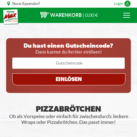
Store:
Eppendorf
Login
WARENKORB
|
0,00 €
Du hast einen Gutscheincode?
Dann kannst du ihn hier einlösen!
EINLÖSEN
PIZZABRÖTCHEN
Ob als Vorspeise oder einfach für zwischendurch: leckere
Wraps oder Pizzabrötchen. Das passt immer!