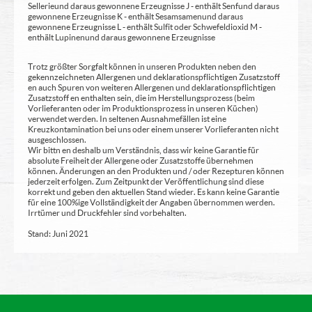
Sellerie und daraus gewonnene Erzeugnisse J - enthält Senf und daraus
gewonnene Erzeugnisse K - enthält Sesamsamen und daraus
gewonnene Erzeugnisse L - enthält Sulfit oder Schwefeldioxid M -
enthält Lupinen und daraus gewonnene Erzeugnisse
Trotz größter Sorgfalt können in unseren Produkten neben den
gekennzeichneten Allergenen und deklarationspflichtigen Zusatzstoff
en auch Spuren von weiteren Allergenen und deklarationspflichtigen
Zusatzstoff en enthalten sein, die im Herstellungsprozess (beim
Vorlieferanten oder im Produktionsprozess in unseren Küchen)
verwendet werden. In seltenen Ausnahmefällen ist eine
Kreuzkontamination bei uns oder einem unserer Vorlieferanten nicht
ausgeschlossen.
Wir bittn en deshalb um Verständnis, dass wir keine Garantie für
absolute Freiheit der Allergene oder Zusatzstoffe übernehmen
können. Änderungen an den Produkten und / oder Rezepturen können
jederzeit erfolgen. Zum Zeitpunkt der Veröffentlichung sind diese
korrekt und geben den aktuellen Stand wieder. Es kann keine Garantie
für eine 100%ige Vollständigkeit der Angaben übernommen werden.
Irrtümer und Druckfehler sind vorbehalten.
Stand: Juni 2021