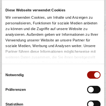
CHICKEN NUGGETS
Diese Webseite verwendet Cookies
Wir verwenden Cookies, um Inhalte und Anzeigen zu
personalisieren, Funktionen für soziale Medien anbieten
zu können und die Zugriffe auf unsere Website zu
Paniertes Hähnchenfleisch (zerkleinert, geformt)
analysieren. Außerdem geben wir Informationen zu Ihrer
inklusive Dip nach Wahl
Verwendung unserer Website an unsere Partner für
soziale Medien, Werbung und Analysen weiter. Unsere
8er
16er
Partner führen diese Informationen möglicherweise mit
6,99 €
12,99 €
weiteren Daten zusammen, die Sie ihnen bereitgestellt
haben oder die sie im Rahmen Ihrer Nutzung der Dienste
gesammelt haben.
Einwilligungsauswahl
CHICKEN FINGERS
Notwendig
Präferenzen
Hähnchenbrustinnenfilets im Teigmantel inklusive Dip
nach Wahl
Statistiken