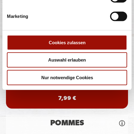
6 Stück
12 Stück
Marketing
7,49 €
13,99 €
LOADED FRIES
Cookies zulassen
Auswahl erlauben
Pommes, Rinderhackfleisch, Jalapeños, Chili Cheese
Sauce, BBQ Sauce
Nur notwendige Cookies
7,99 €
POMMES