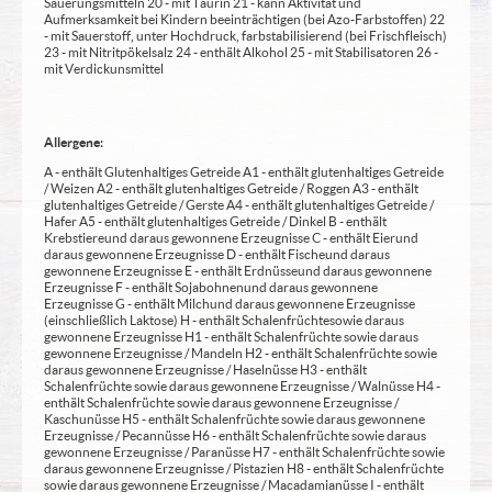
Säuerungsmitteln 20 - mit Taurin 21 - kann Aktivität und
Aufmerksamkeit bei Kindern beeinträchtigen (bei Azo-Farbstoffen) 22
- mit Sauerstoff, unter Hochdruck, farbstabilisierend (bei Frischfleisch)
23 - mit Nitritpökelsalz 24 - enthält Alkohol 25 - mit Stabilisatoren 26 -
mit Verdickunsmittel
Allergene:
A - enthält Glutenhaltiges Getreide A1 - enthält glutenhaltiges Getreide
/ Weizen A2 - enthält glutenhaltiges Getreide / Roggen A3 - enthält
glutenhaltiges Getreide / Gerste A4 - enthält glutenhaltiges Getreide /
Hafer A5 - enthält glutenhaltiges Getreide / Dinkel B - enthält
Krebstiere und daraus gewonnene Erzeugnisse C - enthält Eier und
daraus gewonnene Erzeugnisse D - enthält Fische und daraus
gewonnene Erzeugnisse E - enthält Erdnüsse und daraus gewonnene
Erzeugnisse F - enthält Sojabohnen und daraus gewonnene
Erzeugnisse G - enthält Milch und daraus gewonnene Erzeugnisse
(einschließlich Laktose) H - enthält Schalenfrüchte sowie daraus
gewonnene Erzeugnisse H1 - enthält Schalenfrüchte sowie daraus
gewonnene Erzeugnisse / Mandeln H2 - enthält Schalenfrüchte sowie
daraus gewonnene Erzeugnisse / Haselnüsse H3 - enthält
Schalenfrüchte sowie daraus gewonnene Erzeugnisse / Walnüsse H4 -
enthält Schalenfrüchte sowie daraus gewonnene Erzeugnisse /
Kaschunüsse H5 - enthält Schalenfrüchte sowie daraus gewonnene
Erzeugnisse / Pecannüsse H6 - enthält Schalenfrüchte sowie daraus
gewonnene Erzeugnisse / Paranüsse H7 - enthält Schalenfrüchte sowie
daraus gewonnene Erzeugnisse / Pistazien H8 - enthält Schalenfrüchte
sowie daraus gewonnene Erzeugnisse / Macadamianüsse I - enthält