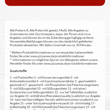
Alle Preise in €. Alle Preise inkl. gesetzl. MwSt. Alle Angaben zu
Grammaturen oder Durchmessern, bspw. der Pizzen sind circa-
Angaben und können durch die Zubereitung geringfügig variieren.
Verwendete Abbildungen können von den tatsächlich gelieferten
Produkten abweichen. Wir liefern innerhalb von ca. 30 Minuten.
* Weitere Produktinformationen zu vorverpackten Lebensmitteln
finden Sie unter www.pizzamax.de/produktinformationen
** Informationen zu möglichen Spuren von Allergenen seitens unsere
Hersteller finden Sie unter www.pizzamax.de/produktinformationen
Zusatzstoffe:
1 - mit Farbstoffen 2 - mit Konservierungsmittel 3 - mit
Antioxidationsmittel 4 - mit Geschmacksverstärker 5 - geschwefelt 6 -
geschwärzt 7 - gewachst 8 - mit Phosphat/en (bei Fleischerzeugnissen)
9 - mit Süßungsmittel 10 - mit Süßungsmitteln 11 - mit (einer)
Zuckerart/en und Süßungsmittel/n 12 - nur bei Tafelsüßen zusätzlich
zur Angabe 13 - enthält eine Phenylalaninquelle (zusätzlich zur Angabe
14 - kann bei übermäßigem Verzehr abführend wirken (zusätzlich zur
Angabe 15 - unter Schutzatmosphäre verpackt 16 - chininhaltig 17 -
koffeinhaltig 18 - mit Milcheiweiß (bei Fleischerzeugnissen) 19 - mit