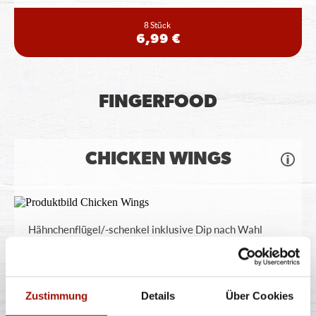
8 Stück
6,99 €
FINGERFOOD
CHICKEN WINGS
Hähnchenflügel/-schenkel inklusive Dip nach Wahl
6er
12er
6,99 €
12,99 €
Zustimmung
Details
Über Cookies