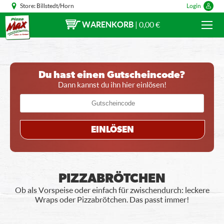
Store:
Billstedt/Horn
Login
WARENKORB
|
0,00 €
Du hast einen Gutscheincode?
Dann kannst du ihn hier einlösen!
EINLÖSEN
PIZZABRÖTCHEN
Ob als Vorspeise oder einfach für zwischendurch: leckere
Wraps oder Pizzabrötchen. Das passt immer!