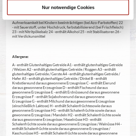
14 - kann bei übermäßigem Verzehr abführend wirken (zusätzlich zur
Nur notwendige Cookies
Angabe 15 - unter Schutzatmosphäre verpackt 16 - chininhaltig 17 -
koffeinhaltig 18 - mit Milcheiweiß (bei Fleischerzeugnissen) 19 - mit
Säuerungsmitteln 20 - mit Taurin 21 - kann Aktivität und
Aufmerksamkeit bei Kindern beeinträchtigen (bei Azo-Farbstoffen) 22
- mit Sauerstoff, unter Hochdruck, farbstabilisierend (bei Frischfleisch)
23 - mit Nitritpökelsalz 24 - enthält Alkohol 25 - mit Stabilisatoren 26 -
mit Verdickunsmittel
Allergene:
A - enthält Glutenhaltiges Getreide A1 - enthält glutenhaltiges Getreide
/ Weizen A2 - enthält glutenhaltiges Getreide / Roggen A3 - enthält
glutenhaltiges Getreide / Gerste A4 - enthält glutenhaltiges Getreide /
Hafer A5 - enthält glutenhaltiges Getreide / Dinkel B - enthält
Krebstiere und daraus gewonnene Erzeugnisse C - enthält Eier und
daraus gewonnene Erzeugnisse D - enthält Fische und daraus
gewonnene Erzeugnisse E - enthält Erdnüsse und daraus gewonnene
Erzeugnisse F - enthält Sojabohnen und daraus gewonnene
Erzeugnisse G - enthält Milch und daraus gewonnene Erzeugnisse
(einschließlich Laktose) H - enthält Schalenfrüchte sowie daraus
gewonnene Erzeugnisse H1 - enthält Schalenfrüchte sowie daraus
gewonnene Erzeugnisse / Mandeln H2 - enthält Schalenfrüchte sowie
daraus gewonnene Erzeugnisse / Haselnüsse H3 - enthält
Schalenfrüchte sowie daraus gewonnene Erzeugnisse / Walnüsse H4 -
enthält Schalenfrüchte sowie daraus gewonnene Erzeugnisse /
Kaschunüsse H5 - enthält Schalenfrüchte sowie daraus gewonnene