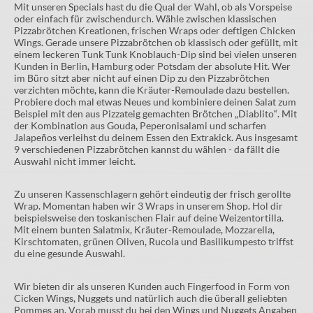
Mit unseren Specials hast du die Qual der Wahl, ob als Vorspeise
oder einfach für zwischendurch. Wähle zwischen klassischen
Pizzabrötchen Kreationen, frischen Wraps oder deftigen Chicken
Wings. Gerade unsere Pizzabrötchen ob klassisch oder gefüllt, mit
einem leckeren Tunk Tunk Knoblauch-Dip sind bei vielen unseren
Kunden in Berlin, Hamburg oder Potsdam der absolute Hit. Wer
im Büro sitzt aber nicht auf einen Dip zu den Pizzabrötchen
verzichten möchte, kann die Kräuter-Remoulade dazu bestellen.
Probiere doch mal etwas Neues und kombiniere deinen Salat zum
Beispiel mit den aus Pizzateig gemachten Brötchen „Diablito“. Mit
der Kombination aus Gouda, Peperonisalami und scharfen
Jalapeños verleihst du deinem Essen den Extrakick. Aus insgesamt
9 verschiedenen Pizzabrötchen kannst du wählen - da fällt die
Auswahl nicht immer leicht.
Zu unseren Kassenschlagern gehört eindeutig der frisch gerollte
Wrap. Momentan haben wir 3 Wraps in unserem Shop. Hol dir
beispielsweise den toskanischen Flair auf deine Weizentortilla.
Mit einem bunten Salatmix, Kräuter-Remoulade, Mozzarella,
Kirschtomaten, grünen Oliven, Rucola und Basilikumpesto triffst
du eine gesunde Auswahl.
Wir bieten dir als unseren Kunden auch Fingerfood in Form von
Cicken Wings, Nuggets und natürlich auch die überall geliebten
Pommes an. Vorab musst du bei den Wings und Nuggets Angaben