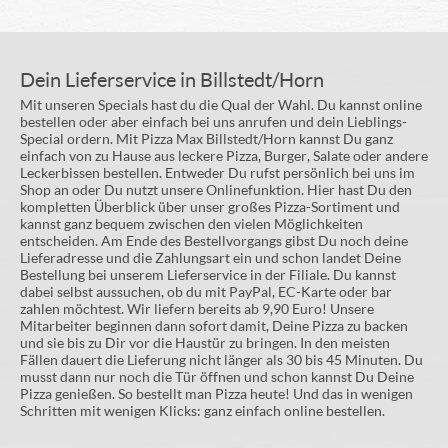
Dein Lieferservice in Billstedt/Horn
Mit unseren Specials hast du die Qual der Wahl. Du kannst online
bestellen oder aber einfach bei uns anrufen und dein Lieblings-
Special ordern. Mit Pizza Max Billstedt/Horn kannst Du ganz
einfach von zu Hause aus leckere Pizza, Burger, Salate oder andere
Leckerbissen bestellen. Entweder Du rufst persönlich bei uns im
Shop an oder Du nutzt unsere Onlinefunktion. Hier hast Du den
kompletten Überblick über unser großes Pizza-Sortiment und
kannst ganz bequem zwischen den vielen Möglichkeiten
entscheiden. Am Ende des Bestellvorgangs gibst Du noch deine
Lieferadresse und die Zahlungsart ein und schon landet Deine
Bestellung bei unserem Lieferservice in der Filiale. Du kannst
dabei selbst aussuchen, ob du mit PayPal, EC-Karte oder bar
zahlen möchtest. Wir liefern bereits ab 9,90 Euro! Unsere
Mitarbeiter beginnen dann sofort damit, Deine Pizza zu backen
und sie bis zu Dir vor die Haustür zu bringen. In den meisten
Fällen dauert die Lieferung nicht länger als 30 bis 45 Minuten. Du
musst dann nur noch die Tür öffnen und schon kannst Du Deine
Pizza genießen. So bestellt man Pizza heute! Und das in wenigen
Schritten mit wenigen Klicks: ganz einfach online bestellen.