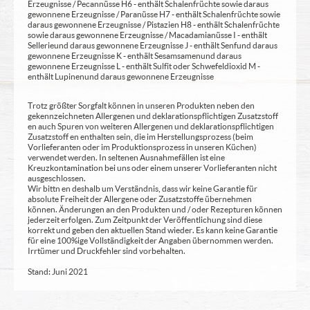
Erzeugnisse / Pecannüsse H6 - enthält Schalenfrüchte sowie daraus
gewonnene Erzeugnisse / Paranüsse H7 - enthält Schalenfrüchte sowie
daraus gewonnene Erzeugnisse / Pistazien H8 - enthält Schalenfrüchte
sowie daraus gewonnene Erzeugnisse / Macadamianüsse I - enthält
Sellerie und daraus gewonnene Erzeugnisse J - enthält Senf und daraus
gewonnene Erzeugnisse K - enthält Sesamsamen und daraus
gewonnene Erzeugnisse L - enthält Sulfit oder Schwefeldioxid M -
enthält Lupinen und daraus gewonnene Erzeugnisse
Trotz größter Sorgfalt können in unseren Produkten neben den
gekennzeichneten Allergenen und deklarationspflichtigen Zusatzstoff
en auch Spuren von weiteren Allergenen und deklarationspflichtigen
Zusatzstoff en enthalten sein, die im Herstellungsprozess (beim
Vorlieferanten oder im Produktionsprozess in unseren Küchen)
verwendet werden. In seltenen Ausnahmefällen ist eine
Kreuzkontamination bei uns oder einem unserer Vorlieferanten nicht
ausgeschlossen.
Wir bittn en deshalb um Verständnis, dass wir keine Garantie für
absolute Freiheit der Allergene oder Zusatzstoffe übernehmen
können. Änderungen an den Produkten und / oder Rezepturen können
jederzeit erfolgen. Zum Zeitpunkt der Veröffentlichung sind diese
korrekt und geben den aktuellen Stand wieder. Es kann keine Garantie
für eine 100%ige Vollständigkeit der Angaben übernommen werden.
Irrtümer und Druckfehler sind vorbehalten.
Stand: Juni 2021