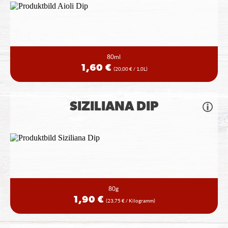
80ml
1,60 €
(20,00 € / 1,0L)
SIZILIANA DIP
80g
1,90 €
(23,75 € / Kilogramm)