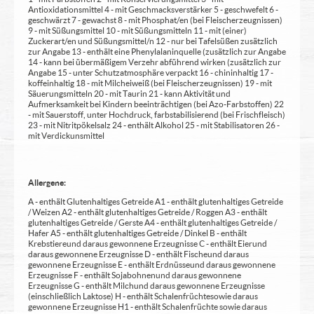
Antioxidationsmittel 4 - mit Geschmacksverstärker 5 - geschwefelt 6 -
geschwärzt 7 - gewachst 8 - mit Phosphat/en (bei Fleischerzeugnissen)
9 - mit Süßungsmittel 10 - mit Süßungsmitteln 11 - mit (einer)
Zuckerart/en und Süßungsmittel/n 12 - nur bei Tafelsüßen zusätzlich
zur Angabe 13 - enthält eine Phenylalaninquelle (zusätzlich zur Angabe
14 - kann bei übermäßigem Verzehr abführend wirken (zusätzlich zur
Angabe 15 - unter Schutzatmosphäre verpackt 16 - chininhaltig 17 -
koffeinhaltig 18 - mit Milcheiweiß (bei Fleischerzeugnissen) 19 - mit
Säuerungsmitteln 20 - mit Taurin 21 - kann Aktivität und
Aufmerksamkeit bei Kindern beeinträchtigen (bei Azo-Farbstoffen) 22
- mit Sauerstoff, unter Hochdruck, farbstabilisierend (bei Frischfleisch)
23 - mit Nitritpökelsalz 24 - enthält Alkohol 25 - mit Stabilisatoren 26 -
mit Verdickunsmittel
Allergene:
A - enthält Glutenhaltiges Getreide A1 - enthält glutenhaltiges Getreide
/ Weizen A2 - enthält glutenhaltiges Getreide / Roggen A3 - enthält
glutenhaltiges Getreide / Gerste A4 - enthält glutenhaltiges Getreide /
Hafer A5 - enthält glutenhaltiges Getreide / Dinkel B - enthält
Krebstiere und daraus gewonnene Erzeugnisse C - enthält Eier und
daraus gewonnene Erzeugnisse D - enthält Fische und daraus
gewonnene Erzeugnisse E - enthält Erdnüsse und daraus gewonnene
Erzeugnisse F - enthält Sojabohnen und daraus gewonnene
Erzeugnisse G - enthält Milch und daraus gewonnene Erzeugnisse
(einschließlich Laktose) H - enthält Schalenfrüchte sowie daraus
gewonnene Erzeugnisse H1 - enthält Schalenfrüchte sowie daraus