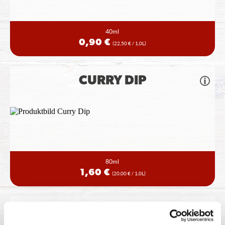
40ml
0,90 €
(22,50 € / 1,0L)
CURRY DIP
80ml
1,60 €
(20,00 € / 1,0L)
KRÄUTERREMOULADE