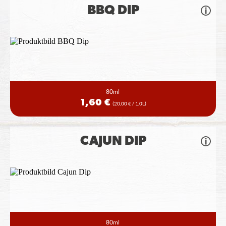
BBQ DIP
80ml
1,60 €
(20,00 € / 1,0L)
CAJUN DIP
80ml