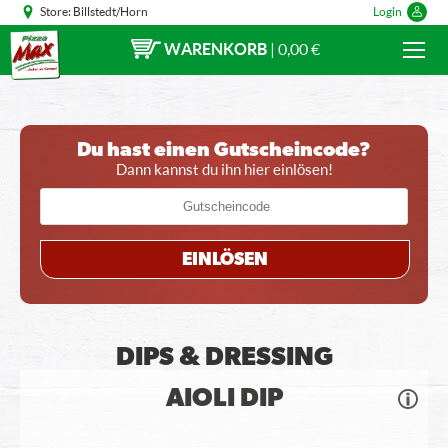
Store:
Billstedt/Horn
Login
WARENKORB
|
0,00 €
Du hast einen Gutscheincode?
Dann kannst du ihn hier einlösen!
EINLÖSEN
DIPS & DRESSING
AIOLI DIP