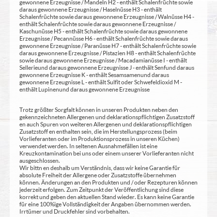
gewonnene Erzeugnisse / Mandeln H2 - enthält Schalenfrüchte sowie
daraus gewonnene Erzeugnisse / Haselnüsse H3 - enthält
Schalenfrüchte sowie daraus gewonnene Erzeugnisse / Walnüsse H4 -
enthält Schalenfrüchte sowie daraus gewonnene Erzeugnisse /
Kaschunüsse H5 - enthält Schalenfrüchte sowie daraus gewonnene
Erzeugnisse / Pecannüsse H6 - enthält Schalenfrüchte sowie daraus
gewonnene Erzeugnisse / Paranüsse H7 - enthält Schalenfrüchte sowie
daraus gewonnene Erzeugnisse / Pistazien H8 - enthält Schalenfrüchte
sowie daraus gewonnene Erzeugnisse / Macadamianüsse I - enthält
Sellerie und daraus gewonnene Erzeugnisse J - enthält Senf und daraus
gewonnene Erzeugnisse K - enthält Sesamsamen und daraus
gewonnene Erzeugnisse L - enthält Sulfit oder Schwefeldioxid M -
enthält Lupinen und daraus gewonnene Erzeugnisse
Trotz größter Sorgfalt können in unseren Produkten neben den
gekennzeichneten Allergenen und deklarationspflichtigen Zusatzstoff
en auch Spuren von weiteren Allergenen und deklarationspflichtigen
Zusatzstoff en enthalten sein, die im Herstellungsprozess (beim
Vorlieferanten oder im Produktionsprozess in unseren Küchen)
verwendet werden. In seltenen Ausnahmefällen ist eine
Kreuzkontamination bei uns oder einem unserer Vorlieferanten nicht
ausgeschlossen.
Wir bittn en deshalb um Verständnis, dass wir keine Garantie für
absolute Freiheit der Allergene oder Zusatzstoffe übernehmen
können. Änderungen an den Produkten und / oder Rezepturen können
jederzeit erfolgen. Zum Zeitpunkt der Veröffentlichung sind diese
korrekt und geben den aktuellen Stand wieder. Es kann keine Garantie
für eine 100%ige Vollständigkeit der Angaben übernommen werden.
Irrtümer und Druckfehler sind vorbehalten.