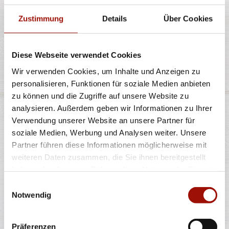
Zustimmung
Details
Über Cookies
Diese Webseite verwendet Cookies
80ml
Wir verwenden Cookies, um Inhalte und Anzeigen zu
1,60 €
(20,00 € / 1,0L)
personalisieren, Funktionen für soziale Medien anbieten
zu können und die Zugriffe auf unsere Website zu
analysieren. Außerdem geben wir Informationen zu Ihrer
PIZZA MAX MAYONNAISE
Verwendung unserer Website an unsere Partner für
soziale Medien, Werbung und Analysen weiter. Unsere
Partner führen diese Informationen möglicherweise mit
weiteren Daten zusammen, die Sie ihnen bereitgestellt
haben oder die sie im Rahmen Ihrer Nutzung der Dienste
gesammelt haben.
Einwilligungsauswahl
Notwendig
40ml
0,90 €
(22,50 € / 1,0L)
Präferenzen