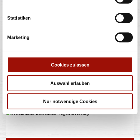
AMERICAN DRESSING
Statistiken
Marketing
80ml
Cookies zulassen
1,50 €
(18,75 € / 1,0L)
Auswahl erlauben
BALSAMICO VEGAN
DRESSING
Nur notwendige Cookies