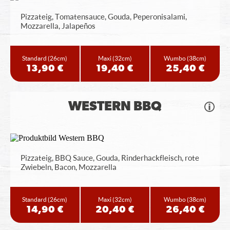
Pizzateig, Tomatensauce, Gouda, Peperonisalami,
Mozzarella, Jalapeños
Standard
(26cm)
Maxi
(32cm)
Wumbo
(38cm)
13,90 €
19,40 €
25,40 €
WESTERN BBQ
Pizzateig, BBQ Sauce, Gouda, Rinderhackfleisch, rote
Zwiebeln, Bacon, Mozzarella
Standard
(26cm)
Maxi
(32cm)
Wumbo
(38cm)
14,90 €
20,40 €
26,40 €