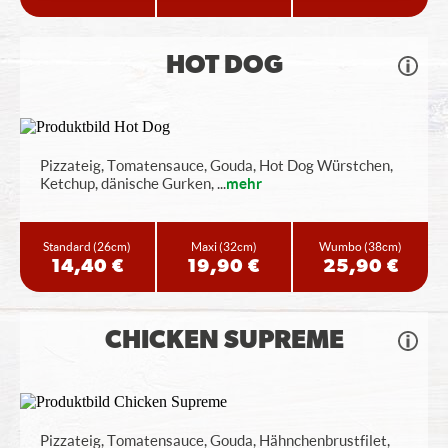
HOT DOG
Pizzateig, Tomatensauce, Gouda, Hot Dog Würstchen,
Ketchup, dänische Gurken,
...
mehr
Standard
(26cm)
Maxi
(32cm)
Wumbo
(38cm)
14,40 €
19,90 €
25,90 €
CHICKEN SUPREME
Pizzateig, Tomatensauce, Gouda, Hähnchenbrustfilet,