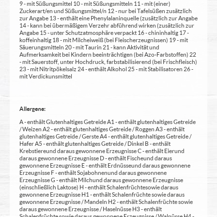
9 - mit Süßungsmittel 10 - mit Süßungsmitteln 11 - mit (einer)
Zuckerart/en und Süßungsmittel/n 12 - nur bei Tafelsüßen zusätzlich
zur Angabe 13 - enthält eine Phenylalaninquelle (zusätzlich zur Angabe
14 - kann bei übermäßigem Verzehr abführend wirken (zusätzlich zur
Angabe 15 - unter Schutzatmosphäre verpackt 16 - chininhaltig 17 -
koffeinhaltig 18 - mit Milcheiweiß (bei Fleischerzeugnissen) 19 - mit
Säuerungsmitteln 20 - mit Taurin 21 - kann Aktivität und
Aufmerksamkeit bei Kindern beeinträchtigen (bei Azo-Farbstoffen) 22
- mit Sauerstoff, unter Hochdruck, farbstabilisierend (bei Frischfleisch)
23 - mit Nitritpökelsalz 24 - enthält Alkohol 25 - mit Stabilisatoren 26 -
mit Verdickunsmittel
Allergene:
A - enthält Glutenhaltiges Getreide A1 - enthält glutenhaltiges Getreide
/ Weizen A2 - enthält glutenhaltiges Getreide / Roggen A3 - enthält
glutenhaltiges Getreide / Gerste A4 - enthält glutenhaltiges Getreide /
Hafer A5 - enthält glutenhaltiges Getreide / Dinkel B - enthält
Krebstiere und daraus gewonnene Erzeugnisse C - enthält Eier und
daraus gewonnene Erzeugnisse D - enthält Fische und daraus
gewonnene Erzeugnisse E - enthält Erdnüsse und daraus gewonnene
Erzeugnisse F - enthält Sojabohnen und daraus gewonnene
Erzeugnisse G - enthält Milch und daraus gewonnene Erzeugnisse
(einschließlich Laktose) H - enthält Schalenfrüchte sowie daraus
gewonnene Erzeugnisse H1 - enthält Schalenfrüchte sowie daraus
gewonnene Erzeugnisse / Mandeln H2 - enthält Schalenfrüchte sowie
daraus gewonnene Erzeugnisse / Haselnüsse H3 - enthält
Schalenfrüchte sowie daraus gewonnene Erzeugnisse / Walnüsse H4 -