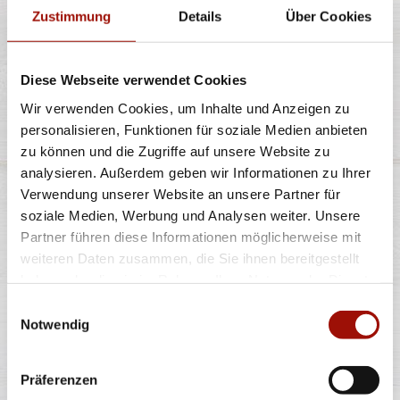
Zustimmung
Details
Über Cookies
Standard
(26cm)
Maxi
(32cm)
Wumbo
(38cm)
15,40 €
21,40 €
27,40 €
Diese Webseite verwendet Cookies
Wir verwenden Cookies, um Inhalte und Anzeigen zu
ITALIA
personalisieren, Funktionen für soziale Medien anbieten
zu können und die Zugriffe auf unsere Website zu
analysieren. Außerdem geben wir Informationen zu Ihrer
Verwendung unserer Website an unsere Partner für
Pizzateig, Tomatensauce, Mozzarella, grüne Oliven,
soziale Medien, Werbung und Analysen weiter. Unsere
Kirschtomaten, Rucola und
...
mehr
Partner führen diese Informationen möglicherweise mit
weiteren Daten zusammen, die Sie ihnen bereitgestellt
haben oder die sie im Rahmen Ihrer Nutzung der Dienste
Standard
(26cm)
Maxi
(32cm)
Wumbo
(38cm)
12,40 €
16,90 €
22,40 €
gesammelt haben.
Einwilligungsauswahl
Notwendig
BBQ SUCUK
Präferenzen