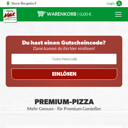
Store:
Bergedorf
Login
WARENKORB
|
0,00 €
Du hast einen Gutscheincode?
Dann kannst du ihn hier einlösen!
EINLÖSEN
PREMIUM-PIZZA
Mehr Genuss - für Premium Genießer