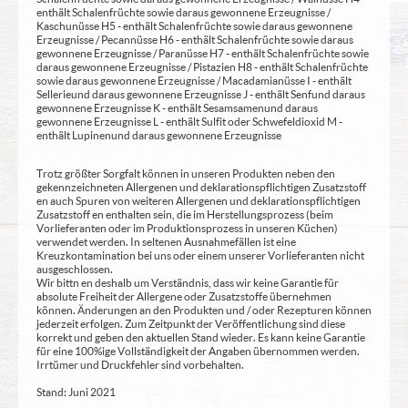
enthält Schalenfrüchte sowie daraus gewonnene Erzeugnisse /
Kaschunüsse H5 - enthält Schalenfrüchte sowie daraus gewonnene
Erzeugnisse / Pecannüsse H6 - enthält Schalenfrüchte sowie daraus
gewonnene Erzeugnisse / Paranüsse H7 - enthält Schalenfrüchte sowie
daraus gewonnene Erzeugnisse / Pistazien H8 - enthält Schalenfrüchte
sowie daraus gewonnene Erzeugnisse / Macadamianüsse I - enthält
Sellerie und daraus gewonnene Erzeugnisse J - enthält Senf und daraus
gewonnene Erzeugnisse K - enthält Sesamsamen und daraus
gewonnene Erzeugnisse L - enthält Sulfit oder Schwefeldioxid M -
enthält Lupinen und daraus gewonnene Erzeugnisse
Trotz größter Sorgfalt können in unseren Produkten neben den
gekennzeichneten Allergenen und deklarationspflichtigen Zusatzstoff
en auch Spuren von weiteren Allergenen und deklarationspflichtigen
Zusatzstoff en enthalten sein, die im Herstellungsprozess (beim
Vorlieferanten oder im Produktionsprozess in unseren Küchen)
verwendet werden. In seltenen Ausnahmefällen ist eine
Kreuzkontamination bei uns oder einem unserer Vorlieferanten nicht
ausgeschlossen.
Wir bittn en deshalb um Verständnis, dass wir keine Garantie für
absolute Freiheit der Allergene oder Zusatzstoffe übernehmen
können. Änderungen an den Produkten und / oder Rezepturen können
jederzeit erfolgen. Zum Zeitpunkt der Veröffentlichung sind diese
korrekt und geben den aktuellen Stand wieder. Es kann keine Garantie
für eine 100%ige Vollständigkeit der Angaben übernommen werden.
Irrtümer und Druckfehler sind vorbehalten.
Stand: Juni 2021