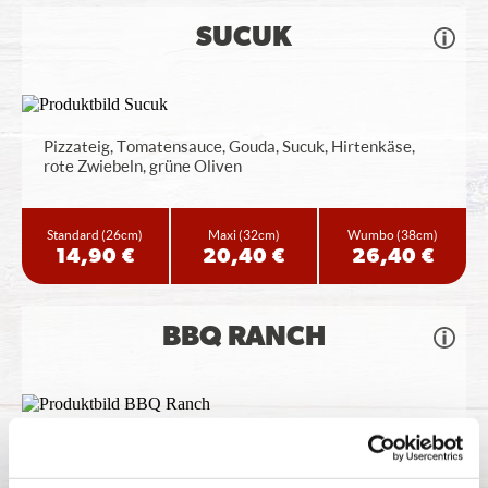
SUCUK
Pizzateig, Tomatensauce, Gouda, Sucuk, Hirtenkäse,
rote Zwiebeln, grüne Oliven
Standard
(26cm)
Maxi
(32cm)
Wumbo
(38cm)
14,90 €
20,40 €
26,40 €
BBQ RANCH
Pizzateig, BBQ Sauce, Gouda, Salami,
Hähnchenbrustfilet, Rinderhackfleisch, Bacon,
...
mehr