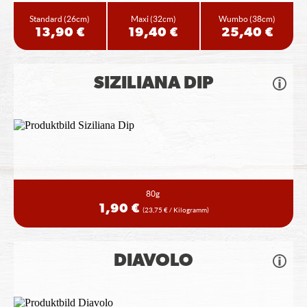
Standard
(26cm)
Maxi
(32cm)
Wumbo
(38cm)
13,90 €
19,40 €
25,40 €
SIZILIANA DIP
80g
1,90 €
(23,75 € / Kilogramm)
DIAVOLO