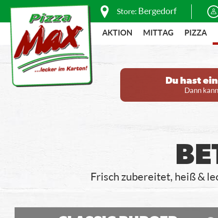
Bergedorf
Store:
AKTION
MITTAG
PIZZA
Du hast ei
Dann kanns
BE
Frisch zubereitet, heiß & l