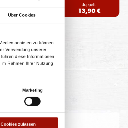
einfach
doppelt
10,90 €
13,90 €
Über Cookies
 Medien anbieten zu können
hrer Verwendung unserer
 führen diese Informationen
ie im Rahmen Ihrer Nutzung
Marketing
Cookies zulassen
eitung geringfügig variieren.