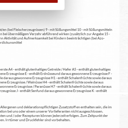
at/en (bei Fleischerzeugnissen) 9 - mit Süßungsmittel 10 - mit Süßungsmitteln
 kann bei übermäßigem Verzehr abführend wirken (zusätzlich zur Angabe 15 -
kann Aktivität und Aufmerksamkeit bei Kindern beeinträchtigen (bei Azo-
Verdickunsmittel
erste A4 - enthält glutenhaltiges Getreide / Hafer A5 - enthält glutenhaltiges
nene Erzeugnisse E - enthält Erdnüsse und daraus gewonnene Erzeugnisse F -
wie daraus gewonnene Erzeugnisse H1 - enthält Schalenfrüchte sowie daraus
ene Erzeugnisse / Walnüsse H4 - enthält Schalenfrüchte sowie daraus
wonnene Erzeugnisse / Paranüsse H7 - enthält Schalenfrüchte sowie daraus
zeugnisse J - enthält Senf und daraus gewonnene Erzeugnisse K - enthält
lergenen und deklarationspflichtigen Zusatzstoff en enthalten sein, die im
ion bei uns oder einem unserer Vorlieferanten nicht ausgeschlossen.
kten und / oder Rezepturen können jederzeit erfolgen. Zum Zeitpunkt der
en. Irrtümer und Druckfehler sind vorbehalten.