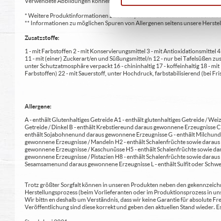
Verwendete Abbildungen können von den tatsächlich gelieferten Produkten a
* Weitere Produktinformationen zu vorverpackten Lebensmitteln finden S
** Informationen zu möglichen Spuren von Allergenen seitens unsere Herst
Zusatzstoffe:
1 - mit Farbstoffen 2 - mit Konservierungsmittel 3 - mit Antioxidationsmittel
11 - mit (einer) Zuckerart/en und Süßungsmittel/n 12 - nur bei Tafelsüßen z
unter Schutzatmosphäre verpackt 16 - chininhaltig 17 - koffeinhaltig 18 - mi
Farbstoffen) 22 - mit Sauerstoff, unter Hochdruck, farbstabilisierend (bei Fris
Allergene:
A - enthält Glutenhaltiges Getreide A1 - enthält glutenhaltiges Getreide / Weiz
Getreide / Dinkel B - enthält Krebstiere und daraus gewonnene Erzeugnisse 
enthält Sojabohnen und daraus gewonnene Erzeugnisse G - enthält Milch und 
gewonnene Erzeugnisse / Mandeln H2 - enthält Schalenfrüchte sowie daraus 
gewonnene Erzeugnisse / Kaschunüsse H5 - enthält Schalenfrüchte sowie dar
gewonnene Erzeugnisse / Pistazien H8 - enthält Schalenfrüchte sowie daraus
Sesamsamen und daraus gewonnene Erzeugnisse L - enthält Sulfit oder Schwe
Trotz größter Sorgfalt können in unseren Produkten neben den gekennzeichne
Herstellungsprozess (beim Vorlieferanten oder im Produktionsprozess in un
Wir bittn en deshalb um Verständnis, dass wir keine Garantie für absolute 
Veröffentlichung sind diese korrekt und geben den aktuellen Stand wieder.