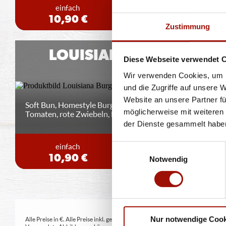
einfach
doppelt
10,90 €
13,90 €
Zustimmung
LOUISIANA BURGER
Diese Webseite verwendet 
Wir verwenden Cookies, um I
und die Zugriffe auf unsere 
Website an unsere Partner fü
Soft Bun, Homestyle Burger (125g) - 100% Rind,
möglicherweise mit weiteren
Tomaten, rote Zwiebeln, Lollo Bionda
...
mehr
der Dienste gesammelt habe
einfach
doppelt
Einwilligungsauswahl
10,90 €
13,90 €
Notwendig
Nur notwendige Cook
Alle Preise in €. Alle Preise inkl. gesetzl. MwSt. Alle Angaben zu Grammatu