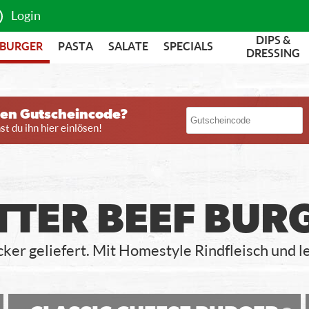
Login
DIPS &
BURGER
PASTA
SALATE
SPECIALS
DRESSING
nen Gutscheincode?
t du ihn hier einlösen!
TTER BEEF BUR
ecker geliefert. Mit Homestyle Rindfleisch und