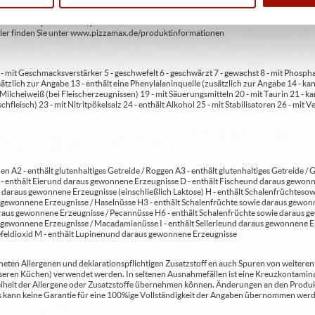
bweichen. Wir liefern innerhalb von ca. 30 Minuten.
ie unter www.pizzamax.de/produktinformationen
eller finden Sie unter www.pizzamax.de/produktinformationen
 4 - mit Geschmacksverstärker 5 - geschwefelt 6 - geschwärzt 7 - gewachst 8 - mit Phosph
usätzlich zur Angabe 13 - enthält eine Phenylalaninquelle (zusätzlich zur Angabe 14 -
t Milcheiweiß (bei Fleischerzeugnissen) 19 - mit Säuerungsmitteln 20 - mit Taurin 21 - 
chfleisch) 23 - mit Nitritpökelsalz 24 - enthält Alkohol 25 - mit Stabilisatoren 26 - mit 
en A2 - enthält glutenhaltiges Getreide / Roggen A3 - enthält glutenhaltiges Getreide / G
C - enthält Eier und daraus gewonnene Erzeugnisse D - enthält Fische und daraus gewon
daraus gewonnene Erzeugnisse (einschließlich Laktose) H - enthält Schalenfrüchte so
gewonnene Erzeugnisse / Haselnüsse H3 - enthält Schalenfrüchte sowie daraus gewonn
aus gewonnene Erzeugnisse / Pecannüsse H6 - enthält Schalenfrüchte sowie daraus ge
 gewonnene Erzeugnisse / Macadamianüsse I - enthält Sellerie und daraus gewonnene Er
feldioxid M - enthält Lupinen und daraus gewonnene Erzeugnisse
ten Allergenen und deklarationspflichtigen Zusatzstoff en auch Spuren von weiteren Al
seren Küchen) verwendet werden. In seltenen Ausnahmefällen ist eine Kreuzkontaminat
Freiheit der Allergene oder Zusatzstoffe übernehmen können. Änderungen an den Produ
 Es kann keine Garantie für eine 100%ige Vollständigkeit der Angaben übernommen werd