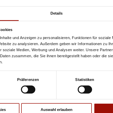
einfach
doppelt
10,90 €
13,90 €
Details
OLDSCHOOL BURGER
Cookies
nhalte und Anzeigen zu personalisieren, Funktionen für soziale
Website zu analysieren. Außerdem geben wir Informationen zu I
r soziale Medien, Werbung und Analysen weiter. Unsere Partner
Soft Bun, Homestyle Burger (125g) - 100% Rind,
 Daten zusammen, die Sie ihnen bereitgestellt haben oder die s
Tomaten, Röstzwiebeln, Lollo Bionda
...
mehr
n.
einfach
doppelt
9,90 €
12,90 €
Präferenzen
Statistiken
ies
Auswahl erlauben
ren oder Durchmessern, bspw. der Pizzen sind circa-Angaben und können durch die Zuber