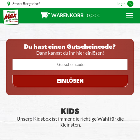
Store:
Bergedorf
Login
WARENKORB
|
0,00 €
Du hast einen Gutscheincode?
Dann kannst du ihn hier einlösen!
EINLÖSEN
KIDS
Unsere Kidsbox ist immer die richtige Wahl für die
Kleinsten.