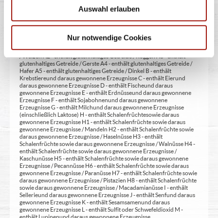
mit Verdickunsmittel
Auswahl erlauben
Allergene:
Nur notwendige Cookies
A - enthält Glutenhaltiges Getreide A1 - enthält glutenhaltiges Getreide
/ Weizen A2 - enthält glutenhaltiges Getreide / Roggen A3 - enthält
glutenhaltiges Getreide / Gerste A4 - enthält glutenhaltiges Getreide /
Hafer A5 - enthält glutenhaltiges Getreide / Dinkel B - enthält
Krebstiere und daraus gewonnene Erzeugnisse C - enthält Eier und
daraus gewonnene Erzeugnisse D - enthält Fische und daraus
gewonnene Erzeugnisse E - enthält Erdnüsse und daraus gewonnene
Erzeugnisse F - enthält Sojabohnen und daraus gewonnene
Erzeugnisse G - enthält Milch und daraus gewonnene Erzeugnisse
(einschließlich Laktose) H - enthält Schalenfrüchte sowie daraus
gewonnene Erzeugnisse H1 - enthält Schalenfrüchte sowie daraus
gewonnene Erzeugnisse / Mandeln H2 - enthält Schalenfrüchte sowie
daraus gewonnene Erzeugnisse / Haselnüsse H3 - enthält
Schalenfrüchte sowie daraus gewonnene Erzeugnisse / Walnüsse H4 -
enthält Schalenfrüchte sowie daraus gewonnene Erzeugnisse /
Kaschunüsse H5 - enthält Schalenfrüchte sowie daraus gewonnene
Erzeugnisse / Pecannüsse H6 - enthält Schalenfrüchte sowie daraus
gewonnene Erzeugnisse / Paranüsse H7 - enthält Schalenfrüchte sowie
daraus gewonnene Erzeugnisse / Pistazien H8 - enthält Schalenfrüchte
sowie daraus gewonnene Erzeugnisse / Macadamianüsse I - enthält
Sellerie und daraus gewonnene Erzeugnisse J - enthält Senf und daraus
gewonnene Erzeugnisse K - enthält Sesamsamen und daraus
gewonnene Erzeugnisse L - enthält Sulfit oder Schwefeldioxid M -
enthält Lupinen und daraus gewonnene Erzeugnisse