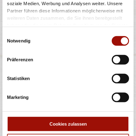
soziale Medien, Werbung und Analysen weiter. Unsere
Partner führen diese Informationen möglicherweise mit
weiteren Daten zusammen, die Sie ihnen bereitgestellt
Alle Preise in €. Alle Preise inkl. gesetzl. MwSt. Alle Angaben zu
haben oder die sie im Rahmen Ihrer Nutzung der Dienste
Grammaturen oder Durchmessern, bspw. der Pizzen sind circa-
Angaben und können durch die Zubereitung geringfügig variieren.
gesammelt haben.
Verwendete Abbildungen können von den tatsächlich gelieferten
Einwilligungsauswahl
Produkten abweichen. Wir liefern innerhalb von ca. 30 Minuten.
Notwendig
* Weitere Produktinformationen zu vorverpackten Lebensmitteln
finden Sie unter www.pizzamax.de/produktinformationen
** Informationen zu möglichen Spuren von Allergenen seitens unsere
Präferenzen
Hersteller finden Sie unter www.pizzamax.de/produktinformationen
Zusatzstoffe:
Statistiken
1 - mit Farbstoffen 2 - mit Konservierungsmittel 3 - mit
Antioxidationsmittel 4 - mit Geschmacksverstärker 5 - geschwefelt 6 -
geschwärzt 7 - gewachst 8 - mit Phosphat/en (bei Fleischerzeugnissen)
9 - mit Süßungsmittel 10 - mit Süßungsmitteln 11 - mit (einer)
Marketing
Zuckerart/en und Süßungsmittel/n 12 - nur bei Tafelsüßen zusätzlich
zur Angabe 13 - enthält eine Phenylalaninquelle (zusätzlich zur Angabe
14 - kann bei übermäßigem Verzehr abführend wirken (zusätzlich zur
Angabe 15 - unter Schutzatmosphäre verpackt 16 - chininhaltig 17 -
koffeinhaltig 18 - mit Milcheiweiß (bei Fleischerzeugnissen) 19 - mit
Säuerungsmitteln 20 - mit Taurin 21 - kann Aktivität und
Cookies zulassen
Aufmerksamkeit bei Kindern beeinträchtigen (bei Azo-Farbstoffen) 22
- mit Sauerstoff, unter Hochdruck, farbstabilisierend (bei Frischfleisch)
23 - mit Nitritpökelsalz 24 - enthält Alkohol 25 - mit Stabilisatoren 26 -