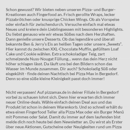
Schon gewusst? Wir bieten neben unseren Pizza- und Burger-
Kreationen auch Fingerfood an. Frisch gerollte Wraps, lecker
Pizzabrötchen oder knusprige Chicken Wings. Ob als Vorspeise
oder einfach für zwischendurch. Versuche einfach mal etwas
Neues und kreiere dein Lieblingsessen mit besonderen Highlights.
Du liebst genauso wie wir etwas Süßes nach dem Herzhaften.
Dann genieße unsere Desserts. Ob das legendäre und überall
bekannte Ben & Jerry’s Eis an heißen Tagen oder unsere „Sweets“.
Hier kannst du zwischen XXL-Chocolate Muffin, gefülltem Loaf
Cake und Cookie wählen. Extra schokoladiger Teig, zart
schmelzende Nuss-Nougat Füllung… wenn das dein Herz nicht
höher schlagen lässt. Da läuft uns bei den Bildern schon das
Wasser im Munde zusammen. Dir auch? Schokoladig Süß oder
eisgekühlt - finde deinen Nachtisch bei Pizza Max in Bergedorf.
Denn so eine süße kleine Kleinigkeit passt doch immer!
Nicht verpassen! Auf pizzamax.de in deiner Filiale in Bergedorf
vorbei zu schauen lohnt sich. Denn hier erwarten dich immer
neuer Online-deals. Wähle einfach deinen Deal aus und das
Produkt ist schon in deinem Warenkorb. Und so schnell erhält du
etwa einen Fingerfood Teller alla Pizza Max oder ein Burger Menü
mit Pommes oder Salat. Damit du immer auf dem laufenden bist
melde dich noch heute bei dem Newsletter an. Du wirst als Erster
über neue Aktionen, Gutscheine oder Neuigkeiten rund um Pizza