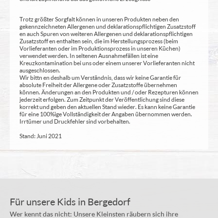
Trotz größter Sorgfalt können in unseren Produkten neben den
gekennzeichneten Allergenen und deklarationspflichtigen Zusatzstoff
en auch Spuren von weiteren Allergenen und deklarationspflichtigen
Zusatzstoff en enthalten sein, die im Herstellungsprozess (beim
Vorlieferanten oder im Produktionsprozess in unseren Küchen)
verwendet werden. In seltenen Ausnahmefällen ist eine
Kreuzkontamination bei uns oder einem unserer Vorlieferanten nicht
ausgeschlossen.
Wir bittn en deshalb um Verständnis, dass wir keine Garantie für
absolute Freiheit der Allergene oder Zusatzstoffe übernehmen
können. Änderungen an den Produkten und / oder Rezepturen können
jederzeit erfolgen. Zum Zeitpunkt der Veröffentlichung sind diese
korrekt und geben den aktuellen Stand wieder. Es kann keine Garantie
für eine 100%ige Vollständigkeit der Angaben übernommen werden.
Irrtümer und Druckfehler sind vorbehalten.
Stand: Juni 2021
Für unsere Kids in Bergedorf
Wer kennt das nicht: Unsere Kleinsten räubern sich ihre