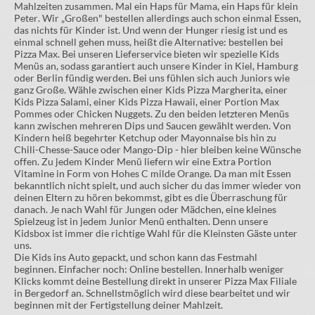
Mahlzeiten zusammen. Mal ein Haps für Mama, ein Haps für klein
Peter. Wir „Großen" bestellen allerdings auch schon einmal Essen,
das nichts für Kinder ist. Und wenn der Hunger riesig ist und es
einmal schnell gehen muss, heißt die Alternative: bestellen bei
Pizza Max. Bei unseren Lieferservice bieten wir spezielle Kids
Menüs an, sodass garantiert auch unsere Kinder in Kiel, Hamburg
oder Berlin fündig werden. Bei uns fühlen sich auch Juniors wie
ganz Große. Wähle zwischen einer Kids Pizza Margherita, einer
Kids Pizza Salami, einer Kids Pizza Hawaii, einer Portion Max
Pommes oder Chicken Nuggets. Zu den beiden letzteren Menüs
kann zwischen mehreren Dips und Saucen gewählt werden. Von
Kindern heiß begehrter Ketchup oder Mayonnaise bis hin zu
Chili-Chesse-Sauce oder Mango-Dip - hier bleiben keine Wünsche
offen. Zu jedem Kinder Menü liefern wir eine Extra Portion
Vitamine in Form von Hohes C milde Orange. Da man mit Essen
bekanntlich nicht spielt, und auch sicher du das immer wieder von
deinen Eltern zu hören bekommst, gibt es die Überraschung für
danach. Je nach Wahl für Jungen oder Mädchen, eine kleines
Spielzeug ist in jedem Junior Menü enthalten. Denn unsere
Kidsbox ist immer die richtige Wahl für die Kleinsten Gäste unter
uns.
Die Kids ins Auto gepackt, und schon kann das Festmahl
beginnen. Einfacher noch: Online bestellen. Innerhalb weniger
Klicks kommt deine Bestellung direkt in unserer Pizza Max Filiale
in Bergedorf an. Schnellstmöglich wird diese bearbeitet und wir
beginnen mit der Fertigstellung deiner Mahlzeit.