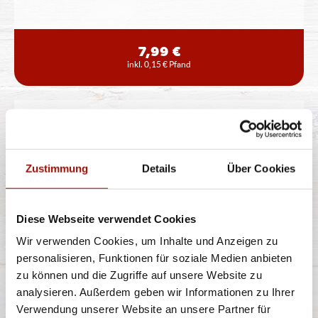
7,99 €
inkl. 0,15 € Pfand
CHICKEN NUGGETS KIDS
MENÜ
Zustimmung
Details
Über Cookies
Chicken Nuggets, inklusive Dip nach Wahl, Apfelsaft
oder Multivitamin Fruchtsaft,
...
mehr
Diese Webseite verwendet Cookies
Wir verwenden Cookies, um Inhalte und Anzeigen zu
personalisieren, Funktionen für soziale Medien anbieten
7,99 €
inkl. 0,15 € Pfand
zu können und die Zugriffe auf unsere Website zu
analysieren. Außerdem geben wir Informationen zu Ihrer
Verwendung unserer Website an unsere Partner für