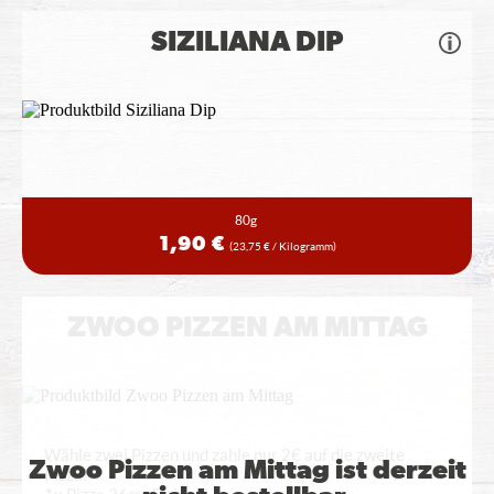
SIZILIANA DIP
80g
1,90 €
(23,75 € / Kilogramm)
ZWOO PIZZEN AM MITTAG
Wähle zwei Pizzen und zahle nur 2€ auf die zweite
Zwoo Pizzen am Mittag ist derzeit
Pizza!