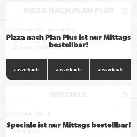
PIZZA NACH PLAN PLUS
Pizza nach Plan Plus ist nur Mittags
mit Pizza Teig, Tomatensauce, Gouda und zwei
bestellbar!
Extrazutaten nach Wahl
Wumbo
Maxi
Standard
---
---
---
SPECIALE
Speciale ist nur Mittags bestellbar!
Pizzateig, Tomatensauce, Gouda, Hinterschinken,
Champignons