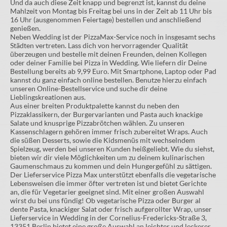
Und da auch diese Zeit knapp und begrenzt ist, kannst du deine
Mahlzeit von Montag bis Freitag bei uns in der Zeit ab 11 Uhr bis
16 Uhr (ausgenommen Feiertage) bestellen und anschließend
genießen.
Neben Wedding ist der PizzaMax-Service noch in insgesamt sechs
Städten vertreten. Lass dich von hervorragender Qualität
überzeugen und bestelle mit deinen Freunden, deinen Kollegen
oder deiner Familie bei Pizza in Wedding. Wie liefern dir Deine
Bestellung bereits ab 9,99 Euro. Mit Smartphone, Laptop oder Pad
kannst du ganz einfach online bestellen. Benutze hierzu einfach
unseren Online-Bestellservice und suche dir deine
Lieblingskreationen aus.
Aus einer breiten Produktpalette kannst du neben den
Pizzaklassikern, der Burgervarianten und Pasta auch knackige
Salate und knusprige Pizzabrötchen wählen. Zu unseren
Kassenschlagern gehören immer frisch zubereitet Wraps. Auch
die süßen Desserts, sowie die Kidsmenüs mit wechselndem
Spielzeug, werden bei unseren Kunden heißgeliebt. Wie du siehst,
bieten wir dir viele Möglichkeiten um zu deinem kulinarischen
Gaumenschmaus zu kommen und dein Hungergefühl zu sättigen.
Der Lieferservice Pizza Max unterstützt ebenfalls die vegetarische
Lebensweisen die immer öfter vertreten ist und bietet Gerichte
an, die für Vegetarier geeignet sind. Mit einer großen Auswahl
wirst du bei uns fündig! Ob vegetarische Pizza oder Burger al
dente Pasta, knackiger Salat oder frisch aufgerollter Wrap, unser
Lieferservice in Wedding in der Cornelius-Fredericks-Straße 3,
13351 Berlin bietet eine große Auswahl an leichter und leckerer