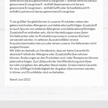
Sellerie und daraus gewonnene Erzeugnisse J - enthält Senf und daraus
gewonnene Erzeugnisse K - enthält Sesamsamen und daraus
gewonnene Erzeugnisse L - enthält Sulfit oder Schwefeldioxid M -
enthält Lupinen und daraus gewonnene Erzeugnisse
Trotz größter Sorgfalt können in unseren Produkten neben den
gekennzeichneten Allergenen und deklarationspflichtigen Zusatzstoff
en auch Spuren von weiteren Allergenen und deklarationspflichtigen
Zusatzstoff en enthalten sein, die im Herstellungsprozess (beim
Vorlieferanten oder im Produktionsprozess in unseren Küchen)
verwendet werden. In seltenen Ausnahmefällen ist eine
Kreuzkontamination bei uns oder einem unserer Vorlieferanten nicht
ausgeschlossen.
Wir bittn en deshalb um Verständnis, dass wir keine Garantie für
absolute Freiheit der Allergene oder Zusatzstoffe übernehmen
können. Änderungen an den Produkten und / oder Rezepturen können
jederzeit erfolgen. Zum Zeitpunkt der Veröffentlichung sind diese
korrekt und geben den aktuellen Stand wieder. Es kann keine Garantie
für eine 100%ige Vollständigkeit der Angaben übernommen werden.
Irrtümer und Druckfehler sind vorbehalten.
Stand: Juni 2021