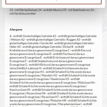
Aufmerksamkeit bei Kindern beeinträchtigen (bei Azo-Farbstoffen) 22
- mit Sauerstoff, unter Hochdruck, farbstabilisierend (bei Frischfleisch)
23 - mit Nitritpökelsalz 24 - enthält Alkohol 25 - mit Stabilisatoren 26 -
mit Verdickunsmittel
Allergene:
A - enthält Glutenhaltiges Getreide A1 - enthält glutenhaltiges Getreide
/ Weizen A2 - enthält glutenhaltiges Getreide / Roggen A3 - enthält
glutenhaltiges Getreide / Gerste A4 - enthält glutenhaltiges Getreide /
Hafer A5 - enthält glutenhaltiges Getreide / Dinkel B - enthält
Krebstiere und daraus gewonnene Erzeugnisse C - enthält Eier und
daraus gewonnene Erzeugnisse D - enthält Fische und daraus
gewonnene Erzeugnisse E - enthält Erdnüsse und daraus gewonnene
Erzeugnisse F - enthält Sojabohnen und daraus gewonnene
Erzeugnisse G - enthält Milch und daraus gewonnene Erzeugnisse
(einschließlich Laktose) H - enthält Schalenfrüchte sowie daraus
gewonnene Erzeugnisse H1 - enthält Schalenfrüchte sowie daraus
gewonnene Erzeugnisse / Mandeln H2 - enthält Schalenfrüchte sowie
daraus gewonnene Erzeugnisse / Haselnüsse H3 - enthält
Schalenfrüchte sowie daraus gewonnene Erzeugnisse / Walnüsse H4 -
enthält Schalenfrüchte sowie daraus gewonnene Erzeugnisse /
Kaschunüsse H5 - enthält Schalenfrüchte sowie daraus gewonnene
Erzeugnisse / Pecannüsse H6 - enthält Schalenfrüchte sowie daraus
gewonnene Erzeugnisse / Paranüsse H7 - enthält Schalenfrüchte sowie
daraus gewonnene Erzeugnisse / Pistazien H8 - enthält Schalenfrüchte
sowie daraus gewonnene Erzeugnisse / Macadamianüsse I - enthält