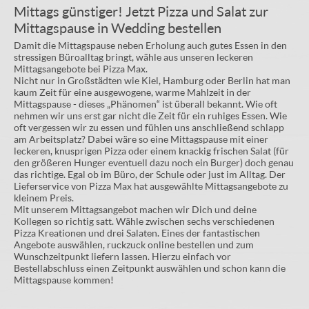
Mittags günstiger! Jetzt Pizza und Salat zur
Mittagspause in Wedding bestellen
Damit die Mittagspause neben Erholung auch gutes Essen in den
stressigen Büroalltag bringt, wähle aus unseren leckeren
Mittagsangebote bei Pizza Max.
Nicht nur in Großstädten wie Kiel, Hamburg oder Berlin hat man
kaum Zeit für eine ausgewogene, warme Mahlzeit in der
Mittagspause - dieses „Phänomen“ ist überall bekannt. Wie oft
nehmen wir uns erst gar nicht die Zeit für ein ruhiges Essen. Wie
oft vergessen wir zu essen und fühlen uns anschließend schlapp
am Arbeitsplatz? Dabei wäre so eine Mittagspause mit einer
leckeren, knusprigen Pizza oder einem knackig frischen Salat (für
den größeren Hunger eventuell dazu noch ein Burger) doch genau
das richtige. Egal ob im Büro, der Schule oder just im Alltag. Der
Lieferservice von Pizza Max hat ausgewählte Mittagsangebote zu
kleinem Preis.
Mit unserem Mittagsangebot machen wir Dich und deine
Kollegen so richtig satt. Wähle zwischen sechs verschiedenen
Pizza Kreationen und drei Salaten. Eines der fantastischen
Angebote auswählen, ruckzuck online bestellen und zum
Wunschzeitpunkt liefern lassen. Hierzu einfach vor
Bestellabschluss einen Zeitpunkt auswählen und schon kann die
Mittagspause kommen!