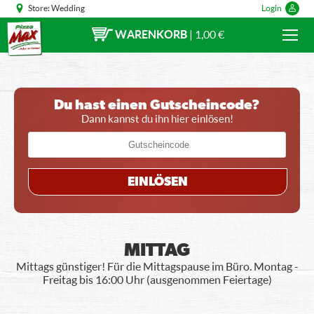
Store:
Wedding
Login
WARENKORB
|
1,00 €
Du hast einen Gutscheincode?
Dann kannst du ihn hier einlösen!
EINLÖSEN
MITTAG
Mittags günstiger! Für die Mittagspause im Büro. Montag -
Freitag bis 16:00 Uhr (ausgenommen Feiertage)