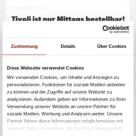
Tivoli ist nur Mittags bestellbar!
Penne oder Spaghetti, Currysahnesauce,
Hähnchenbrustfilet, rote Paprika, Broccoli
Portion
Zustimmung
Details
Über Cookies
8,90 €
Diese Webseite verwendet Cookies
BURGER OLDSCHOOL MIT
Wir verwenden Cookies, um Inhalte und Anzeigen zu
POMMES
personalisieren, Funktionen für soziale Medien anbieten
zu können und die Zugriffe auf unsere Website zu
Burger Oldschool mit Pommes ist
analysieren. Außerdem geben wir Informationen zu Ihrer
Soft Bun, Homestyle Burger (125g) - 100% Rind,
nur Mittags bestellbar!
Verwendung unserer Website an unsere Partner für
Tomaten, Lollo Bionda Salat,
...
mehr
soziale Medien, Werbung und Analysen weiter. Unsere
Partner führen diese Informationen möglicherweise mit
einfach
weiteren Daten zusammen, die Sie ihnen bereitgestellt
9,90 €
haben oder die sie im Rahmen Ihrer Nutzung der Dienste