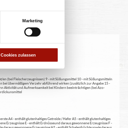
Marketing
eitung geringfügig variieren.
Cookies zulassen
at/en (bei Fleischerzeugnissen) 9 - mit Süßungsmittel 10 - mit Süßungsmitteln
 kann bei übermäßigem Verzehr abführend wirken (zusätzlich zur Angabe 15 -
kann Aktivität und Aufmerksamkeit bei Kindern beeinträchtigen (bei Azo-
Verdickunsmittel
erste A4 - enthält glutenhaltiges Getreide / Hafer A5 - enthält glutenhaltiges
nene Erzeugnisse E - enthält Erdnüsse und daraus gewonnene Erzeugnisse F -
wie daraus gewonnene Erzeugnisse H1 - enthält Schalenfrüchte sowie daraus