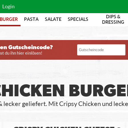
Login
DIPS &
BURGER
PASTA
SALATE
SPECIALS
DRESSING
nen Gutscheincode?
t du ihn hier einlösen!
CHICKEN BURGE
 & lecker geliefert. Mit Cripsy Chicken und lec