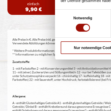
der Dienste gesammelt habe
einfach
doppelt
9,90 €
12,90 €
Einwilligungsauswahl
Notwendig
Alle Preise in €. Alle Preise inkl. gesetzl. MwSt. Alle Angaben zu Grammatu
Verwendete Abbildungen können von den tatsächlich gelieferten Produkten a
Nur notwendige Cook
* Weitere Produktinformationen zu vorverpackten Lebensmitteln finden S
** Informationen zu möglichen Spuren von Allergenen seitens unsere Herst
Zusatzstoffe:
1 - mit Farbstoffen 2 - mit Konservierungsmittel 3 - mit Antioxidationsmittel
11 - mit (einer) Zuckerart/en und Süßungsmittel/n 12 - nur bei Tafelsüßen z
unter Schutzatmosphäre verpackt 16 - chininhaltig 17 - koffeinhaltig 18 - mi
Farbstoffen) 22 - mit Sauerstoff, unter Hochdruck, farbstabilisierend (bei Fris
Allergene:
A - enthält Glutenhaltiges Getreide A1 - enthält glutenhaltiges Getreide / Weiz
Getreide / Dinkel B - enthält Krebstiere und daraus gewonnene Erzeugnisse 
enthält Sojabohnen und daraus gewonnene Erzeugnisse G - enthält Milch und 