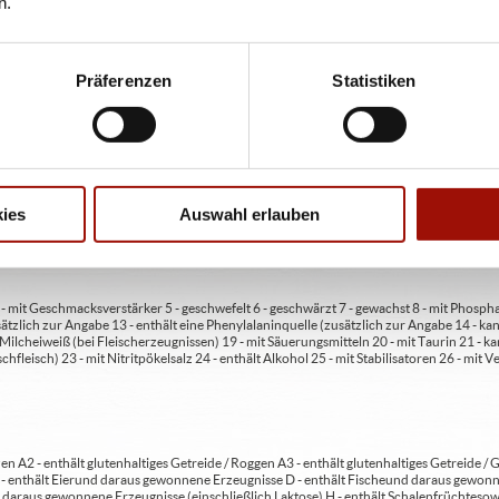
n.
Präferenzen
Statistiken
ren oder Durchmessern, bspw. der Pizzen sind circa-Angaben und können durch die Zuber
bweichen. Wir liefern innerhalb von ca. 30 Minuten.
ies
Auswahl erlauben
ie unter www.pizzamax.de/produktinformationen
eller finden Sie unter www.pizzamax.de/produktinformationen
 4 - mit Geschmacksverstärker 5 - geschwefelt 6 - geschwärzt 7 - gewachst 8 - mit Phosph
usätzlich zur Angabe 13 - enthält eine Phenylalaninquelle (zusätzlich zur Angabe 14 -
t Milcheiweiß (bei Fleischerzeugnissen) 19 - mit Säuerungsmitteln 20 - mit Taurin 21 - 
chfleisch) 23 - mit Nitritpökelsalz 24 - enthält Alkohol 25 - mit Stabilisatoren 26 - mit 
en A2 - enthält glutenhaltiges Getreide / Roggen A3 - enthält glutenhaltiges Getreide / G
C - enthält Eier und daraus gewonnene Erzeugnisse D - enthält Fische und daraus gewon
daraus gewonnene Erzeugnisse (einschließlich Laktose) H - enthält Schalenfrüchte so