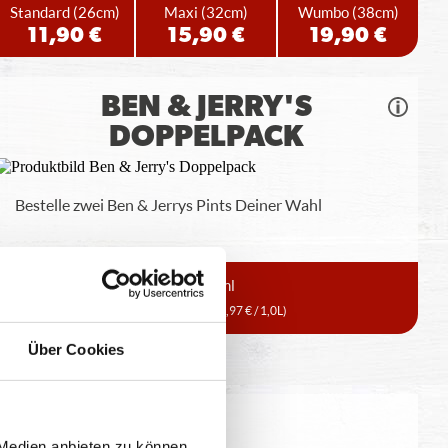
Standard
(26cm)
Maxi
(32cm)
Wumbo
(38cm)
11,90 €
15,90 €
19,90 €
BEN & JERRY'S
DOPPELPACK
Bestelle zwei Ben & Jerrys Pints Deiner Wahl
2x465ml
12,99 €
(13,97 € / 1,0L)
Über Cookies
eitung geringfügig variieren.
 Medien anbieten zu können