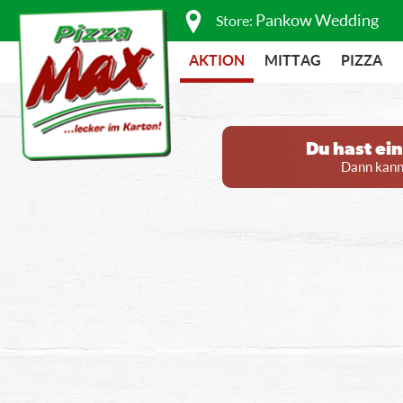
Pankow Wedding
Store:
AKTION
MITTAG
PIZZA
Du hast ei
Dann kanns