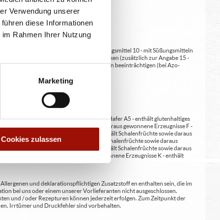
hrer Verwendung unserer
 führen diese Informationen
ie im Rahmen Ihrer Nutzung
at/en (bei Fleischerzeugnissen) 9 - mit Süßungsmittel 10 - mit Süßungsmitteln
 kann bei übermäßigem Verzehr abführend wirken (zusätzlich zur Angabe 15 -
kann Aktivität und Aufmerksamkeit bei Kindern beeinträchtigen (bei Azo-
Verdickunsmittel
Marketing
erste A4 - enthält glutenhaltiges Getreide / Hafer A5 - enthält glutenhaltiges
nene Erzeugnisse E - enthält Erdnüsse und daraus gewonnene Erzeugnisse F -
wie daraus gewonnene Erzeugnisse H1 - enthält Schalenfrüchte sowie daraus
Cookies zulassen
ene Erzeugnisse / Walnüsse H4 - enthält Schalenfrüchte sowie daraus
wonnene Erzeugnisse / Paranüsse H7 - enthält Schalenfrüchte sowie daraus
zeugnisse J - enthält Senf und daraus gewonnene Erzeugnisse K - enthält
lergenen und deklarationspflichtigen Zusatzstoff en enthalten sein, die im
ion bei uns oder einem unserer Vorlieferanten nicht ausgeschlossen.
kten und / oder Rezepturen können jederzeit erfolgen. Zum Zeitpunkt der
en. Irrtümer und Druckfehler sind vorbehalten.