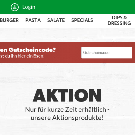
Login
DIPS &
BURGER
PASTA
SALATE
SPECIALS
DRESSING
nen Gutscheincode?
t du ihn hier einlösen!
AKTION
Nur für kurze Zeit erhältlich -
unsere Aktionsprodukte!