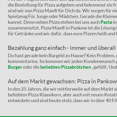
die Bestellung für Pizza aufgeben und bekommst sie fr
sind wir von Pizza Max® für Dich da. Wir sorgen für 
Spielzeug Für Junge oder Mädchen. Gerade die Kleinen
kannst. Denn neben Pizza stehen bei uns auch
Pasta
im
zusammensitzt. Pizza Max® in Pankow ist die Lösung 
für Getränke und wir dafür, dass eure Pizzen heiß und
Bezahlung ganz einfach - immer und überall
Du hast gerade kein Bargeld zu Hause? Kein Problem, d
kommentarlos. So kommen wir jeden Kundenwunsch gern
Burger
oder die
beliebten Pizzabrötchen
, gefüllt. U
Auf dem Markt gewachsen: Pizza in Panko
In den 25 Jahren, die wir mittlerweile auf dem Markt 
beliebten Pizza Klassikern, aber auch mit neuen Krea
entwickeln und sind heute stolz, dass wir in über 40 Fil