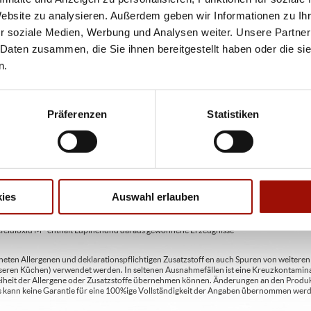
bweichen. Wir liefern innerhalb von ca. 30 Minuten.
Website zu analysieren. Außerdem geben wir Informationen zu I
ie unter www.pizzamax.de/produktinformationen
r soziale Medien, Werbung und Analysen weiter. Unsere Partner
eller finden Sie unter www.pizzamax.de/produktinformationen
 Daten zusammen, die Sie ihnen bereitgestellt haben oder die s
n.
 4 - mit Geschmacksverstärker 5 - geschwefelt 6 - geschwärzt 7 - gewachst 8 - mit Phosph
usätzlich zur Angabe 13 - enthält eine Phenylalaninquelle (zusätzlich zur Angabe 14 -
t Milcheiweiß (bei Fleischerzeugnissen) 19 - mit Säuerungsmitteln 20 - mit Taurin 21 - 
chfleisch) 23 - mit Nitritpökelsalz 24 - enthält Alkohol 25 - mit Stabilisatoren 26 - mit 
Präferenzen
Statistiken
en A2 - enthält glutenhaltiges Getreide / Roggen A3 - enthält glutenhaltiges Getreide / G
C - enthält Eier und daraus gewonnene Erzeugnisse D - enthält Fische und daraus gewon
daraus gewonnene Erzeugnisse (einschließlich Laktose) H - enthält Schalenfrüchte so
ies
Auswahl erlauben
gewonnene Erzeugnisse / Haselnüsse H3 - enthält Schalenfrüchte sowie daraus gewonn
aus gewonnene Erzeugnisse / Pecannüsse H6 - enthält Schalenfrüchte sowie daraus ge
 gewonnene Erzeugnisse / Macadamianüsse I - enthält Sellerie und daraus gewonnene Er
feldioxid M - enthält Lupinen und daraus gewonnene Erzeugnisse
ten Allergenen und deklarationspflichtigen Zusatzstoff en auch Spuren von weiteren Al
seren Küchen) verwendet werden. In seltenen Ausnahmefällen ist eine Kreuzkontaminat
Freiheit der Allergene oder Zusatzstoffe übernehmen können. Änderungen an den Produ
 Es kann keine Garantie für eine 100%ige Vollständigkeit der Angaben übernommen werd