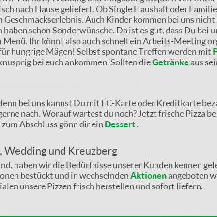
isch nach Hause geliefert. Ob Single Haushalt oder Famili
ein Geschmackserlebnis. Auch Kinder kommen bei uns nicht 
 haben schon Sonderwünsche. Da ist es gut, dass Du bei u
 Menü. Ihr könnt also auch schnell ein Arbeits-Meeting or
für hungrige Mägen! Selbst spontane Treffen werden mit
P
 knusprig bei euch ankommen. Sollten die
Getränke
aus sei
enn bei uns kannst Du mit EC-Karte oder Kreditkarte beza
e nach. Worauf wartest du noch? Jetzt frische Pizza be
nd zum Abschluss gönn dir ein
Dessert
.
w, Wedding und Kreuzberg
sind, haben wir die Bedürfnisse unserer Kunden kennen gel
tionen bestückt und in wechselnden
Aktionen
angeboten we
ialen unsere Pizzen frisch herstellen und sofort liefern.