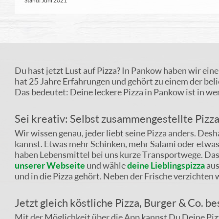
Stand: Juni 2021
Du hast jetzt Lust auf Pizza? In Pankow haben wir ein
hat 25 Jahre Erfahrungen und gehört zu einem der beli
Das bedeutet: Deine leckere Pizza in Pankow ist in wen
Sei kreativ: Selbst zusammengestellte Pizz
Wir wissen genau, jeder liebt seine Pizza anders. De
kannst. Etwas mehr Schinken, mehr Salami oder etwas s
haben Lebensmittel bei uns kurze Transportwege. Das 
unserer Webseite
und wähle
deine Lieblingspizza
aus
und in die Pizza gehört. Neben der Frische verzichten 
Jetzt gleich köstliche Pizza, Burger & Co. be
Mit der Möglichkeit über die App kannst Du Deine P