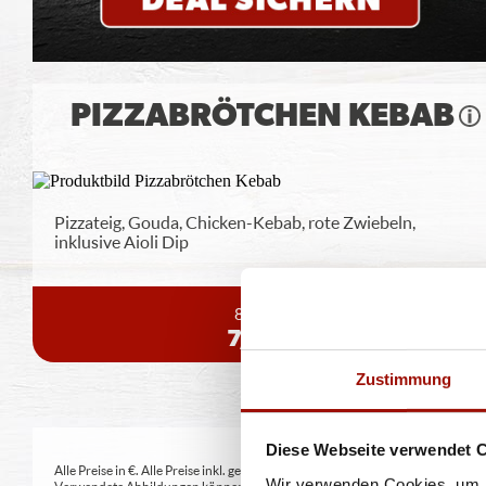
PIZZABRÖTCHEN KEBAB
Pizzateig, Gouda, Chicken-Kebab, rote Zwiebeln,
inklusive Aioli Dip
8 Stück
7,49 €
Zustimmung
Diese Webseite verwendet 
Alle Preise in €. Alle Preise inkl. gesetzl. MwSt. Alle Angaben zu Grammatu
Wir verwenden Cookies, um I