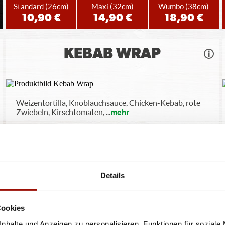
Standard
(26cm)
Maxi
(32cm)
Wumbo
(38cm)
10,90 €
14,90 €
18,90 €
KEBAB WRAP
Weizentortilla, Knoblauchsauce, Chicken-Kebab, rote
Zwiebeln, Kirschtomaten,
...
mehr
6,90 €
Details
Cookies
ren oder Durchmessern, bspw. der Pizzen sind circa-Angaben und können durch die Zuber
nhalte und Anzeigen zu personalisieren, Funktionen für soziale