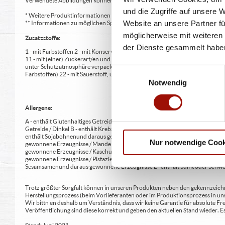
Verwendete Abbildungen können von den tatsächlich gelieferten Produkten a
und die Zugriffe auf unsere 
* Weitere Produktinformationen zu vorverpackten Lebensmitteln finden S
Website an unsere Partner fü
** Informationen zu möglichen Spuren von Allergenen seitens unsere Herst
möglicherweise mit weiteren
Zusatzstoffe:
der Dienste gesammelt habe
1 - mit Farbstoffen 2 - mit Konservierungsmittel 3 - mit Antioxidationsmittel
11 - mit (einer) Zuckerart/en und Süßungsmittel/n 12 - nur bei Tafelsüßen z
unter Schutzatmosphäre verpackt 16 - chininhaltig 17 - koffeinhaltig 18 - mi
Einwilligungsauswahl
Farbstoffen) 22 - mit Sauerstoff, unter Hochdruck, farbstabilisierend (bei Fris
Notwendig
Allergene:
A - enthält Glutenhaltiges Getreide A1 - enthält glutenhaltiges Getreide / Weiz
Getreide / Dinkel B - enthält Krebstiere und daraus gewonnene Erzeugnisse 
enthält Sojabohnen und daraus gewonnene Erzeugnisse G - enthält Milch und 
Nur notwendige Cook
gewonnene Erzeugnisse / Mandeln H2 - enthält Schalenfrüchte sowie daraus 
gewonnene Erzeugnisse / Kaschunüsse H5 - enthält Schalenfrüchte sowie dar
gewonnene Erzeugnisse / Pistazien H8 - enthält Schalenfrüchte sowie daraus
Sesamsamen und daraus gewonnene Erzeugnisse L - enthält Sulfit oder Schwe
Trotz größter Sorgfalt können in unseren Produkten neben den gekennzeichne
Herstellungsprozess (beim Vorlieferanten oder im Produktionsprozess in un
Wir bittn en deshalb um Verständnis, dass wir keine Garantie für absolute 
Veröffentlichung sind diese korrekt und geben den aktuellen Stand wieder.