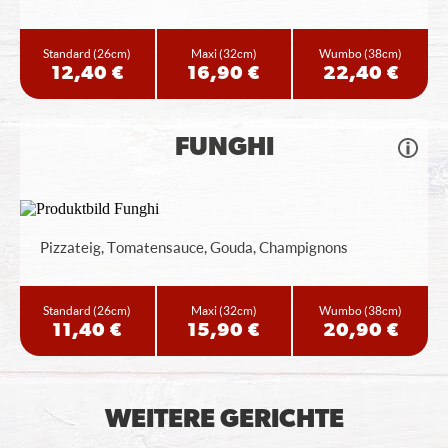
Standard
(26cm)
Maxi
(32cm)
Wumbo
(38cm)
12,40 €
16,90 €
22,40 €
FUNGHI
Pizzateig, Tomatensauce, Gouda, Champignons
Standard
(26cm)
Maxi
(32cm)
Wumbo
(38cm)
11,40 €
15,90 €
20,90 €
WEITERE GERICHTE