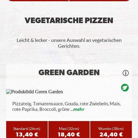
VEGETARISCHE PIZZEN
Leicht & lecker - unsere Auswahl an vegetarischen
Gerichten.
GREEN GARDEN
Pizzateig, Tomatensauce, Gouda, rote Zwiebeln, Mais,
rote Paprika, Broccoli, grüne
...
mehr
Standard
(26cm)
Maxi
(32cm)
Wumbo
(38cm)
13,40 €
18,40 €
24,40 €