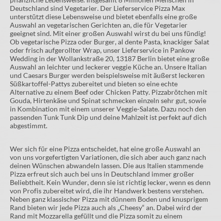
Deutschland sind Vegetarier. Der Lieferservice Pizza Max
unterstützt diese Lebensweise und bietet ebenfalls eine große
Auswahl an vegetarischen Gerichten an, die für Vegetarier
geeignet sind. Mit einer großen Auswahl wirst du bei uns fündig!
Ob vegetarische Pizza oder Burger, al dente Pasta, knackiger Salat
oder frisch aufgerollter Wrap, unser Lieferservice in Pankow
Wedding in der Wollankstraße 20, 13187 Berlin bietet eine große
Auswahl an leichter und leckerer veggie Küche an. Unsere Italian
und Caesars Burger werden beispielsweise mit äußerst leckeren
Süßkartoffel-Pattys zubereitet und bieten so eine echte
Alternative zu einem Beef oder Chicken Patty. Pizzabrötchen mit
Gouda, Hirtenkäse und Spinat schmecken einzeln sehr gut, sowie
in Kombination mit einem unserer Veggie-Salate. Dazu noch den
passenden Tunk Tunk Dip und deine Mahlzeit ist perfekt auf dich
abgestimmt.
Wer sich für eine Pizza entscheidet, hat eine große Auswahl an
von uns vorgefertigten Variationen, die sich aber auch ganz nach
deinen Wünschen abwandeln lassen. Die aus Italien stammende
Pizza erfreut sich auch bei uns in Deutschland immer großer
Beliebtheit. Kein Wunder, denn sie ist richtig lecker, wenn es denn
von Profis zubereitet wird, die ihr Handwerk bestens verstehen.
Neben ganz klassischer Pizza mit dünnem Boden und knusprigem
Rand bieten wir jede Pizza auch als „Cheesy“ an. Dabei wird der
Rand mit Mozzarella gefüllt und die Pizza somit zu einem