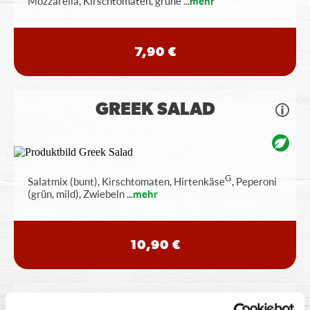
Mozzarella, Kirschtomaten, grüne
...
mehr
7,90 €
GREEK SALAD
G
Salatmix (bunt), Kirschtomaten, Hirtenkäse
, Peperoni
(grün, mild), Zwiebeln
...
mehr
10,90 €
POMMES