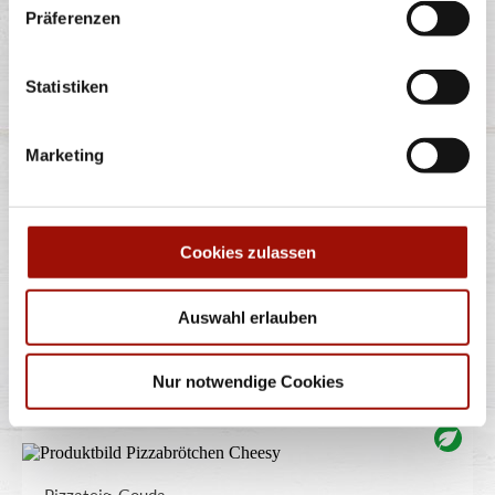
Präferenzen
TRÜFFEL
Statistiken
Marketing
Spaghetti oder Penne, Käsesahnesauce, Champignons,
Gran Moravia (Hartkäse),
...
mehr
Cookies zulassen
12,40 €
Auswahl erlauben
PIZZABRÖTCHEN CHEESY
Nur notwendige Cookies