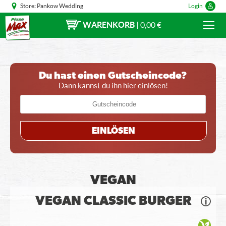
Store:
Pankow Wedding
Login
WARENKORB
|
0,00 €
Du hast einen Gutscheincode?
Dann kannst du ihn hier einlösen!
EINLÖSEN
VEGAN
VEGAN CLASSIC BURGER