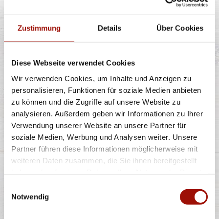
Zustimmung
Details
Über Cookies
Knusprige Pommes Frites inclusive Dip nach Wahl
Diese Webseite verwendet Cookies
Wir verwenden Cookies, um Inhalte und Anzeigen zu
5,49 €
personalisieren, Funktionen für soziale Medien anbieten
zu können und die Zugriffe auf unsere Website zu
analysieren. Außerdem geben wir Informationen zu Ihrer
ROMA
Verwendung unserer Website an unsere Partner für
soziale Medien, Werbung und Analysen weiter. Unsere
Partner führen diese Informationen möglicherweise mit
weiteren Daten zusammen, die Sie ihnen bereitgestellt
Spaghetti oder Penne, Käsesahnesauce, Basilikumpesto,
haben oder die sie im Rahmen Ihrer Nutzung der Dienste
Rucola, Kirschtomaten, Gran
...
mehr
gesammelt haben.
Einwilligungsauswahl
Notwendig
11,40 €