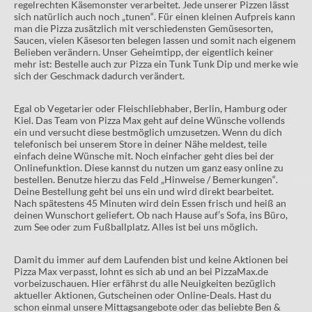
regelrechten Käsemonster verarbeitet. Jede unserer Pizzen lässt
sich natürlich auch noch „tunen“. Für einen kleinen Aufpreis kann
man die Pizza zusätzlich mit verschiedensten Gemüsesorten,
Saucen, vielen Käsesorten belegen lassen und somit nach eigenem
Belieben verändern. Unser Geheimtipp, der eigentlich keiner
mehr ist: Bestelle auch zur Pizza ein Tunk Tunk Dip und merke wie
sich der Geschmack dadurch verändert.
Egal ob Vegetarier oder Fleischliebhaber, Berlin, Hamburg oder
Kiel. Das Team von Pizza Max geht auf deine Wünsche vollends
ein und versucht diese bestmöglich umzusetzen. Wenn du dich
telefonisch bei unserem Store in deiner Nähe meldest, teile
einfach deine Wünsche mit. Noch einfacher geht dies bei der
Onlinefunktion. Diese kannst du nutzen um ganz easy online zu
bestellen. Benutze hierzu das Feld „Hinweise / Bemerkungen“.
Deine Bestellung geht bei uns ein und wird direkt bearbeitet.
Nach spätestens 45 Minuten wird dein Essen frisch und heiß an
deinen Wunschort geliefert. Ob nach Hause auf’s Sofa, ins Büro,
zum See oder zum Fußballplatz. Alles ist bei uns möglich.
Damit du immer auf dem Laufenden bist und keine Aktionen bei
Pizza Max verpasst, lohnt es sich ab und an bei PizzaMax.de
vorbeizuschauen. Hier erfährst du alle Neuigkeiten bezüglich
aktueller Aktionen, Gutscheinen oder Online-Deals. Hast du
schon einmal unsere Mittagsangebote oder das beliebte Ben &