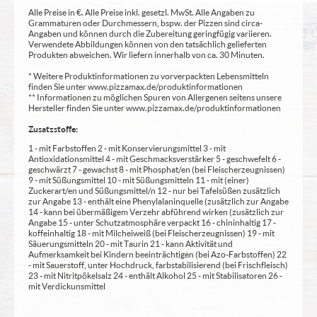
Alle Preise in €. Alle Preise inkl. gesetzl. MwSt. Alle Angaben zu
Grammaturen oder Durchmessern, bspw. der Pizzen sind circa-
Angaben und können durch die Zubereitung geringfügig variieren.
Verwendete Abbildungen können von den tatsächlich gelieferten
Produkten abweichen. Wir liefern innerhalb von ca. 30 Minuten.
* Weitere Produktinformationen zu vorverpackten Lebensmitteln
finden Sie unter www.pizzamax.de/produktinformationen
** Informationen zu möglichen Spuren von Allergenen seitens unsere
Hersteller finden Sie unter www.pizzamax.de/produktinformationen
Zusatzstoffe:
1 - mit Farbstoffen 2 - mit Konservierungsmittel 3 - mit
Antioxidationsmittel 4 - mit Geschmacksverstärker 5 - geschwefelt 6 -
geschwärzt 7 - gewachst 8 - mit Phosphat/en (bei Fleischerzeugnissen)
9 - mit Süßungsmittel 10 - mit Süßungsmitteln 11 - mit (einer)
Zuckerart/en und Süßungsmittel/n 12 - nur bei Tafelsüßen zusätzlich
zur Angabe 13 - enthält eine Phenylalaninquelle (zusätzlich zur Angabe
14 - kann bei übermäßigem Verzehr abführend wirken (zusätzlich zur
Angabe 15 - unter Schutzatmosphäre verpackt 16 - chininhaltig 17 -
koffeinhaltig 18 - mit Milcheiweiß (bei Fleischerzeugnissen) 19 - mit
Säuerungsmitteln 20 - mit Taurin 21 - kann Aktivität und
Aufmerksamkeit bei Kindern beeinträchtigen (bei Azo-Farbstoffen) 22
- mit Sauerstoff, unter Hochdruck, farbstabilisierend (bei Frischfleisch)
23 - mit Nitritpökelsalz 24 - enthält Alkohol 25 - mit Stabilisatoren 26 -
mit Verdickunsmittel