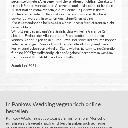
gekennzeichneten Allergenen und deklarationspflichtigen Zusatzstoff
en auch Spuren von weiteren Allergenen und deklarationspflichtigen
Zusatzstoff en enthalten sein, die im Herstellungsprozess (beim
Vorlieferanten oder im Produktionsprozess in unseren Küchen)
verwendet werden. In seltenen Ausnahmefällen ist eine
Kreuzkontamination bei uns oder einem unserer Vorlieferanten nicht
ausgeschlossen.
Wir bittn en deshalb um Verständnis, dass wir keine Garantie für
absolute Freiheit der Allergene oder Zusatzstoffe übernehmen
können. Änderungen an den Produkten und / oder Rezepturen können
jederzeit erfolgen. Zum Zeitpunkt der Veröffentlichung sind diese
korrekt und geben den aktuellen Stand wieder. Es kann keine Garantie
für eine 100%ige Vollständigkeit der Angaben übernommen werden.
Irrtümer und Druckfehler sind vorbehalten.
Stand: Juni 2021
In Pankow Wedding vegetarisch online
bestellen
Pankow Wedding isst vegetarisch. Immer mehr Menschen
ernähren sich vegetarisch und beschränken sich auf eine
pflanzliche Lebensweise. Insgesamt 8 Millionen Menschen in