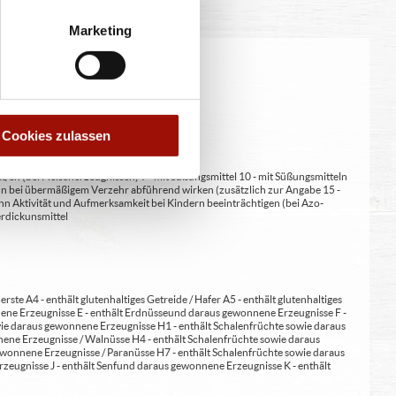
Marketing
eitung geringfügig variieren.
Cookies zulassen
at/en (bei Fleischerzeugnissen) 9 - mit Süßungsmittel 10 - mit Süßungsmitteln
 kann bei übermäßigem Verzehr abführend wirken (zusätzlich zur Angabe 15 -
kann Aktivität und Aufmerksamkeit bei Kindern beeinträchtigen (bei Azo-
Verdickunsmittel
erste A4 - enthält glutenhaltiges Getreide / Hafer A5 - enthält glutenhaltiges
nene Erzeugnisse E - enthält Erdnüsse und daraus gewonnene Erzeugnisse F -
wie daraus gewonnene Erzeugnisse H1 - enthält Schalenfrüchte sowie daraus
ene Erzeugnisse / Walnüsse H4 - enthält Schalenfrüchte sowie daraus
wonnene Erzeugnisse / Paranüsse H7 - enthält Schalenfrüchte sowie daraus
zeugnisse J - enthält Senf und daraus gewonnene Erzeugnisse K - enthält