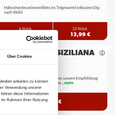
Hähnchenbrustinnenfilets im Teigmantel inklusive Dip
nach Wahl
6 Stück
12 Stück
7,49 €
13,99 €
FLATBREAD SIZILIANA
Über Cookies
Pizzateigecken, Knoblauchcreme, unsere Empfehlung:
 Medien anbieten zu können
Siziliana Dip (aus Tomatencreme
...
mehr
hrer Verwendung unserer
 führen diese Informationen
ie im Rahmen Ihrer Nutzung
6,99 €