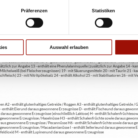
Präferenzen
Statistiken
ren oder Durchmessern, bspw. der Pizzen sind circa-Angaben und können durch die Zuber
bweichen. Wir liefern innerhalb von ca. 30 Minuten.
ie unter www.pizzamax.de/produktinformationen
eller finden Sie unter www.pizzamax.de/produktinformationen
ies
Auswahl erlauben
 4 - mit Geschmacksverstärker 5 - geschwefelt 6 - geschwärzt 7 - gewachst 8 - mit Phosph
usätzlich zur Angabe 13 - enthält eine Phenylalaninquelle (zusätzlich zur Angabe 14 -
t Milcheiweiß (bei Fleischerzeugnissen) 19 - mit Säuerungsmitteln 20 - mit Taurin 21 - 
chfleisch) 23 - mit Nitritpökelsalz 24 - enthält Alkohol 25 - mit Stabilisatoren 26 - mit 
en A2 - enthält glutenhaltiges Getreide / Roggen A3 - enthält glutenhaltiges Getreide / G
C - enthält Eier und daraus gewonnene Erzeugnisse D - enthält Fische und daraus gewon
daraus gewonnene Erzeugnisse (einschließlich Laktose) H - enthält Schalenfrüchte so
gewonnene Erzeugnisse / Haselnüsse H3 - enthält Schalenfrüchte sowie daraus gewonn
aus gewonnene Erzeugnisse / Pecannüsse H6 - enthält Schalenfrüchte sowie daraus ge
 gewonnene Erzeugnisse / Macadamianüsse I - enthält Sellerie und daraus gewonnene Er
feldioxid M - enthält Lupinen und daraus gewonnene Erzeugnisse