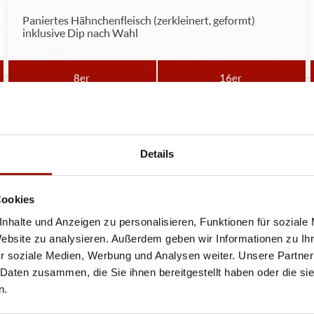
Paniertes Hähnchenfleisch (zerkleinert, geformt)
inklusive Dip nach Wahl
8er
16er
6,99 €
12,99 €
POMMES
Details
Cookies
Knusprige Pommes Frites inclusive Dip nach Wahl
nhalte und Anzeigen zu personalisieren, Funktionen für soziale
Website zu analysieren. Außerdem geben wir Informationen zu I
r soziale Medien, Werbung und Analysen weiter. Unsere Partner
 Daten zusammen, die Sie ihnen bereitgestellt haben oder die s
5,49 €
n.