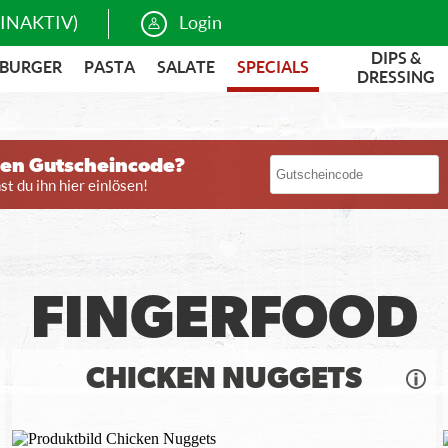
(INAKTIV)
Login
DIPS &
BURGER
PASTA
SALATE
SPECIALS
DRESSING
nen Gutscheincode?
t du ihn hier einlösen!
FINGERFOOD
CHICKEN NUGGETS