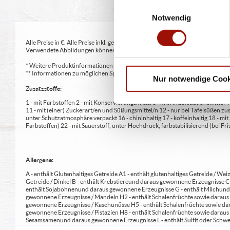
Einwilligungsauswahl
Notwendig
Alle Preise in €. Alle Preise inkl. gesetzl. MwSt. Alle Angaben zu Grammatu
Verwendete Abbildungen können von den tatsächlich gelieferten Produkten a
* Weitere Produktinformationen zu vorverpackten Lebensmitteln finden S
** Informationen zu möglichen Spuren von Allergenen seitens unsere Herst
Nur notwendige Cook
Zusatzstoffe:
1 - mit Farbstoffen 2 - mit Konservierungsmittel 3 - mit Antioxidationsmittel
11 - mit (einer) Zuckerart/en und Süßungsmittel/n 12 - nur bei Tafelsüßen z
unter Schutzatmosphäre verpackt 16 - chininhaltig 17 - koffeinhaltig 18 - mi
Farbstoffen) 22 - mit Sauerstoff, unter Hochdruck, farbstabilisierend (bei Fris
Allergene:
A - enthält Glutenhaltiges Getreide A1 - enthält glutenhaltiges Getreide / Weiz
Getreide / Dinkel B - enthält Krebstiere und daraus gewonnene Erzeugnisse 
enthält Sojabohnen und daraus gewonnene Erzeugnisse G - enthält Milch und 
gewonnene Erzeugnisse / Mandeln H2 - enthält Schalenfrüchte sowie daraus 
gewonnene Erzeugnisse / Kaschunüsse H5 - enthält Schalenfrüchte sowie dar
gewonnene Erzeugnisse / Pistazien H8 - enthält Schalenfrüchte sowie daraus
Sesamsamen und daraus gewonnene Erzeugnisse L - enthält Sulfit oder Schwe