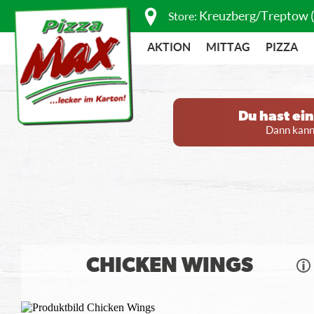
Kreuzberg/Treptow 
Store:
AKTION
MITTAG
PIZZA
Du hast ei
Dann kanns
CHICKEN WINGS