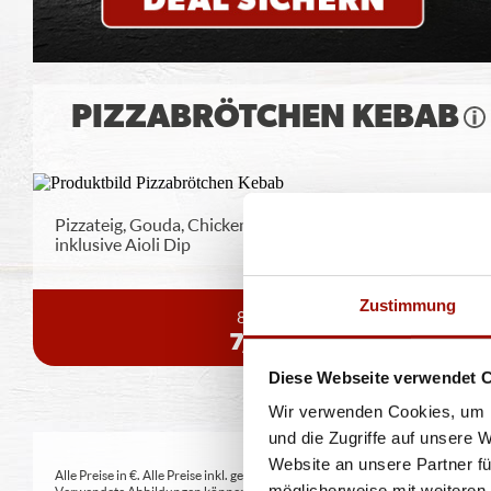
PIZZABRÖTCHEN KEBAB
Pizzateig, Gouda, Chicken-Kebab, rote Zwiebeln,
inklusive Aioli Dip
Zustimmung
8 Stück
7,49 €
Diese Webseite verwendet 
Wir verwenden Cookies, um I
und die Zugriffe auf unsere 
Website an unsere Partner fü
Alle Preise in €. Alle Preise inkl. gesetzl. MwSt. Alle Angaben zu Grammatu
möglicherweise mit weiteren