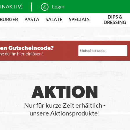
(INAKTIV)
Login
DIPS &
BURGER
PASTA
SALATE
SPECIALS
DRESSING
nen Gutscheincode?
t du ihn hier einlösen!
AKTION
Nur für kurze Zeit erhältlich -
unsere Aktionsprodukte!