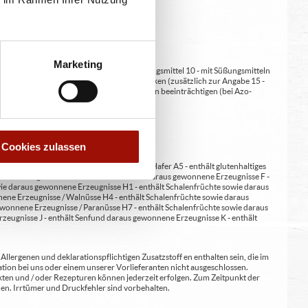
Marketing
at/en (bei Fleischerzeugnissen) 9 - mit Süßungsmittel 10 - mit Süßungsmitteln
 kann bei übermäßigem Verzehr abführend wirken (zusätzlich zur Angabe 15 -
kann Aktivität und Aufmerksamkeit bei Kindern beeinträchtigen (bei Azo-
Verdickunsmittel
Cookies zulassen
erste A4 - enthält glutenhaltiges Getreide / Hafer A5 - enthält glutenhaltiges
nene Erzeugnisse E - enthält Erdnüsse und daraus gewonnene Erzeugnisse F -
wie daraus gewonnene Erzeugnisse H1 - enthält Schalenfrüchte sowie daraus
ene Erzeugnisse / Walnüsse H4 - enthält Schalenfrüchte sowie daraus
wonnene Erzeugnisse / Paranüsse H7 - enthält Schalenfrüchte sowie daraus
zeugnisse J - enthält Senf und daraus gewonnene Erzeugnisse K - enthält
lergenen und deklarationspflichtigen Zusatzstoff en enthalten sein, die im
ion bei uns oder einem unserer Vorlieferanten nicht ausgeschlossen.
kten und / oder Rezepturen können jederzeit erfolgen. Zum Zeitpunkt der
en. Irrtümer und Druckfehler sind vorbehalten.