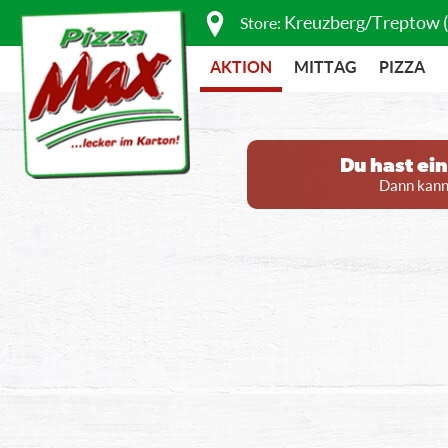
Kreuzberg/Treptow 
Store:
AKTION
MITTAG
PIZZA
Du hast ei
Dann kanns