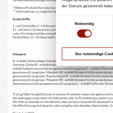
Verwendete Abbildungen können von den tatsächlich gelieferten Produkten a
der Dienste gesammelt habe
* Weitere Produktinformationen zu vorverpackten Lebensmitteln finden S
** Informationen zu möglichen Spuren von Allergenen seitens unsere Herst
Einwilligungsauswahl
Zusatzstoffe:
Notwendig
1 - mit Farbstoffen 2 - mit Konservierungsmittel 3 - mit Antioxidationsmittel
11 - mit (einer) Zuckerart/en und Süßungsmittel/n 12 - nur bei Tafelsüßen z
unter Schutzatmosphäre verpackt 16 - chininhaltig 17 - koffeinhaltig 18 - mi
Farbstoffen) 22 - mit Sauerstoff, unter Hochdruck, farbstabilisierend (bei Fris
Nur notwendige Cook
Allergene:
A - enthält Glutenhaltiges Getreide A1 - enthält glutenhaltiges Getreide / Weiz
Getreide / Dinkel B - enthält Krebstiere und daraus gewonnene Erzeugnisse 
enthält Sojabohnen und daraus gewonnene Erzeugnisse G - enthält Milch und 
gewonnene Erzeugnisse / Mandeln H2 - enthält Schalenfrüchte sowie daraus 
gewonnene Erzeugnisse / Kaschunüsse H5 - enthält Schalenfrüchte sowie dar
gewonnene Erzeugnisse / Pistazien H8 - enthält Schalenfrüchte sowie daraus
Sesamsamen und daraus gewonnene Erzeugnisse L - enthält Sulfit oder Schwe
Trotz größter Sorgfalt können in unseren Produkten neben den gekennzeichne
Herstellungsprozess (beim Vorlieferanten oder im Produktionsprozess in un
Wir bittn en deshalb um Verständnis, dass wir keine Garantie für absolute 
Veröffentlichung sind diese korrekt und geben den aktuellen Stand wieder.