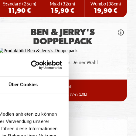
Standard
(26cm)
Maxi
(32cm)
Wumbo
(38cm)
11,90 €
15,90 €
19,90 €
BEN & JERRY'S
DOPPELPACK
Bestelle zwei Ben & Jerrys Pints Deiner Wahl
Über Cookies
2x465ml
12,99 €
(13,97 € / 1,0L)
 Medien anbieten zu können
hrer Verwendung unserer
 führen diese Informationen
eitung geringfügig variieren.
ie im Rahmen Ihrer Nutzung