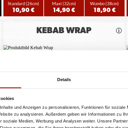
Standard
(26cm)
Maxi
(32cm)
Wumbo
(38cm)
10,90 €
14,90 €
18,90 €
KEBAB WRAP
Weizentortilla, Knoblauchsauce, Chicken-Kebab, rote
Zwiebeln, Kirschtomaten,
...
mehr
Details
6,90 €
Cookies
nhalte und Anzeigen zu personalisieren, Funktionen für soziale
Website zu analysieren. Außerdem geben wir Informationen zu I
r soziale Medien, Werbung und Analysen weiter. Unsere Partner
ren oder Durchmessern, bspw. der Pizzen sind circa-Angaben und können durch die Zuber
 Daten zusammen, die Sie ihnen bereitgestellt haben oder die s