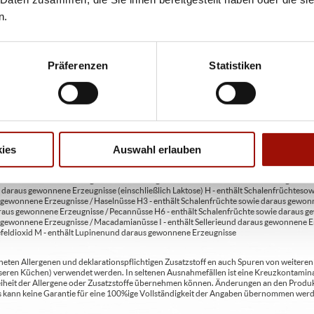
bweichen. Wir liefern innerhalb von ca. 30 Minuten.
n.
ie unter www.pizzamax.de/produktinformationen
eller finden Sie unter www.pizzamax.de/produktinformationen
Präferenzen
Statistiken
 4 - mit Geschmacksverstärker 5 - geschwefelt 6 - geschwärzt 7 - gewachst 8 - mit Phosph
usätzlich zur Angabe 13 - enthält eine Phenylalaninquelle (zusätzlich zur Angabe 14 -
t Milcheiweiß (bei Fleischerzeugnissen) 19 - mit Säuerungsmitteln 20 - mit Taurin 21 - 
chfleisch) 23 - mit Nitritpökelsalz 24 - enthält Alkohol 25 - mit Stabilisatoren 26 - mit 
ies
Auswahl erlauben
en A2 - enthält glutenhaltiges Getreide / Roggen A3 - enthält glutenhaltiges Getreide / G
C - enthält Eier und daraus gewonnene Erzeugnisse D - enthält Fische und daraus gewon
daraus gewonnene Erzeugnisse (einschließlich Laktose) H - enthält Schalenfrüchte so
gewonnene Erzeugnisse / Haselnüsse H3 - enthält Schalenfrüchte sowie daraus gewonn
aus gewonnene Erzeugnisse / Pecannüsse H6 - enthält Schalenfrüchte sowie daraus ge
 gewonnene Erzeugnisse / Macadamianüsse I - enthält Sellerie und daraus gewonnene Er
feldioxid M - enthält Lupinen und daraus gewonnene Erzeugnisse
ten Allergenen und deklarationspflichtigen Zusatzstoff en auch Spuren von weiteren Al
seren Küchen) verwendet werden. In seltenen Ausnahmefällen ist eine Kreuzkontaminat
Freiheit der Allergene oder Zusatzstoffe übernehmen können. Änderungen an den Produ
 Es kann keine Garantie für eine 100%ige Vollständigkeit der Angaben übernommen werd