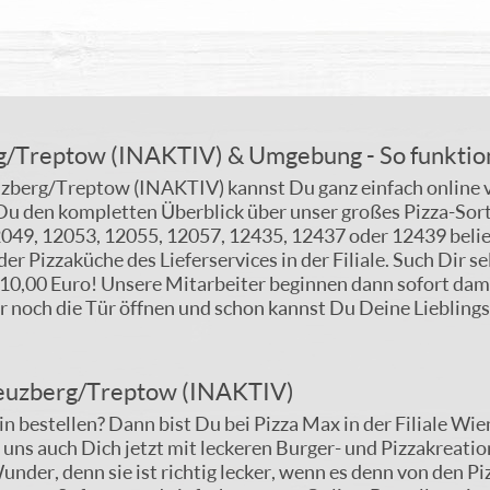
rg/Treptow (INAKTIV) & Umgebung - So funktion
uzberg/Treptow (INAKTIV) kannst Du ganz einfach online v
Du den kompletten Überblick über unser großes Pizza-Sor
49, 12053, 12055, 12057, 12435, 12437 oder 12439 beliefe
er Pizzaküche des Lieferservices in der Filiale. Such Dir s
b 10,00 Euro! Unsere Mitarbeiter beginnen dann sofort dami
r noch die Tür öffnen und schon kannst Du Deine Lieblings
 Kreuzberg/Treptow (INAKTIV)
n bestellen? Dann bist Du bei Pizza Max in der Filiale Wien
 uns auch Dich jetzt mit leckeren Burger- und Pizzakreatio
under, denn sie ist richtig lecker, wenn es denn von den P