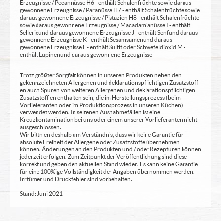
Erzeugnisse / Pecannüsse H6 - enthält Schalenfrüchte sowie daraus
gewonnene Erzeugnisse / Paranüsse H7 - enthält Schalenfrüchte sowie
daraus gewonnene Erzeugnisse / Pistazien H8 - enthält Schalenfrüchte
sowie daraus gewonnene Erzeugnisse / Macadamianüsse I - enthält
Sellerie und daraus gewonnene Erzeugnisse J - enthält Senf und daraus
gewonnene Erzeugnisse K - enthält Sesamsamen und daraus
gewonnene Erzeugnisse L - enthält Sulfit oder Schwefeldioxid M -
enthält Lupinen und daraus gewonnene Erzeugnisse
Trotz größter Sorgfalt können in unseren Produkten neben den
gekennzeichneten Allergenen und deklarationspflichtigen Zusatzstoff
en auch Spuren von weiteren Allergenen und deklarationspflichtigen
Zusatzstoff en enthalten sein, die im Herstellungsprozess (beim
Vorlieferanten oder im Produktionsprozess in unseren Küchen)
verwendet werden. In seltenen Ausnahmefällen ist eine
Kreuzkontamination bei uns oder einem unserer Vorlieferanten nicht
ausgeschlossen.
Wir bittn en deshalb um Verständnis, dass wir keine Garantie für
absolute Freiheit der Allergene oder Zusatzstoffe übernehmen
können. Änderungen an den Produkten und / oder Rezepturen können
jederzeit erfolgen. Zum Zeitpunkt der Veröffentlichung sind diese
korrekt und geben den aktuellen Stand wieder. Es kann keine Garantie
für eine 100%ige Vollständigkeit der Angaben übernommen werden.
Irrtümer und Druckfehler sind vorbehalten.
Stand: Juni 2021