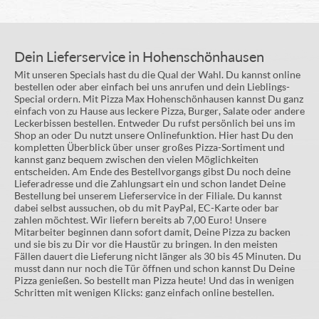
Dein Lieferservice in Hohenschönhausen
Mit unseren Specials hast du die Qual der Wahl. Du kannst online
bestellen oder aber einfach bei uns anrufen und dein Lieblings-
Special ordern. Mit Pizza Max Hohenschönhausen kannst Du ganz
einfach von zu Hause aus leckere Pizza, Burger, Salate oder andere
Leckerbissen bestellen. Entweder Du rufst persönlich bei uns im
Shop an oder Du nutzt unsere Onlinefunktion. Hier hast Du den
kompletten Überblick über unser großes Pizza-Sortiment und
kannst ganz bequem zwischen den vielen Möglichkeiten
entscheiden. Am Ende des Bestellvorgangs gibst Du noch deine
Lieferadresse und die Zahlungsart ein und schon landet Deine
Bestellung bei unserem Lieferservice in der Filiale. Du kannst
dabei selbst aussuchen, ob du mit PayPal, EC-Karte oder bar
zahlen möchtest. Wir liefern bereits ab 7,00 Euro! Unsere
Mitarbeiter beginnen dann sofort damit, Deine Pizza zu backen
und sie bis zu Dir vor die Haustür zu bringen. In den meisten
Fällen dauert die Lieferung nicht länger als 30 bis 45 Minuten. Du
musst dann nur noch die Tür öffnen und schon kannst Du Deine
Pizza genießen. So bestellt man Pizza heute! Und das in wenigen
Schritten mit wenigen Klicks: ganz einfach online bestellen.