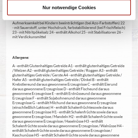
14 - kann bei übermäßigem Verzehr abführend wirken (zusätzlich zur
Nur notwendige Cookies
Angabe 15 - unter Schutzatmosphäre verpackt 16 - chininhaltig 17 -
koffeinhaltig 18 - mit Milcheiweiß (bei Fleischerzeugnissen) 19 - mit
Säuerungsmitteln 20 - mit Taurin 21 - kann Aktivität und
Aufmerksamkeit bei Kindern beeinträchtigen (bei Azo-Farbstoffen) 22
- mit Sauerstoff, unter Hochdruck, farbstabilisierend (bei Frischfleisch)
23 - mit Nitritpökelsalz 24 - enthält Alkohol 25 - mit Stabilisatoren 26 -
mit Verdickunsmittel
Allergene:
A - enthält Glutenhaltiges Getreide A1 - enthält glutenhaltiges Getreide
/ Weizen A2 - enthält glutenhaltiges Getreide / Roggen A3 - enthält
glutenhaltiges Getreide / Gerste A4 - enthält glutenhaltiges Getreide /
Hafer A5 - enthält glutenhaltiges Getreide / Dinkel B - enthält
Krebstiere und daraus gewonnene Erzeugnisse C - enthält Eier und
daraus gewonnene Erzeugnisse D - enthält Fische und daraus
gewonnene Erzeugnisse E - enthält Erdnüsse und daraus gewonnene
Erzeugnisse F - enthält Sojabohnen und daraus gewonnene
Erzeugnisse G - enthält Milch und daraus gewonnene Erzeugnisse
(einschließlich Laktose) H - enthält Schalenfrüchte sowie daraus
gewonnene Erzeugnisse H1 - enthält Schalenfrüchte sowie daraus
gewonnene Erzeugnisse / Mandeln H2 - enthält Schalenfrüchte sowie
daraus gewonnene Erzeugnisse / Haselnüsse H3 - enthält
Schalenfrüchte sowie daraus gewonnene Erzeugnisse / Walnüsse H4 -
enthält Schalenfrüchte sowie daraus gewonnene Erzeugnisse /
Kaschunüsse H5 - enthält Schalenfrüchte sowie daraus gewonnene