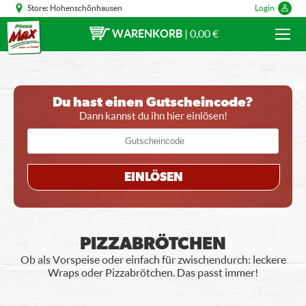
Store:
Hohenschönhausen
Login
WARENKORB
|
0,00 €
Du hast einen Gutscheincode?
Dann kannst du ihn hier einlösen!
EINLÖSEN
PIZZABRÖTCHEN
Ob als Vorspeise oder einfach für zwischendurch: leckere
Wraps oder Pizzabrötchen. Das passt immer!