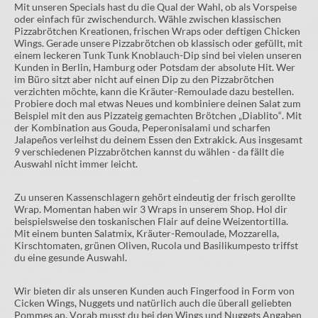
Mit unseren Specials hast du die Qual der Wahl, ob als Vorspeise
oder einfach für zwischendurch. Wähle zwischen klassischen
Pizzabrötchen Kreationen, frischen Wraps oder deftigen Chicken
Wings. Gerade unsere Pizzabrötchen ob klassisch oder gefüllt, mit
einem leckeren Tunk Tunk Knoblauch-Dip sind bei vielen unseren
Kunden in Berlin, Hamburg oder Potsdam der absolute Hit. Wer
im Büro sitzt aber nicht auf einen Dip zu den Pizzabrötchen
verzichten möchte, kann die Kräuter-Remoulade dazu bestellen.
Probiere doch mal etwas Neues und kombiniere deinen Salat zum
Beispiel mit den aus Pizzateig gemachten Brötchen „Diablito“. Mit
der Kombination aus Gouda, Peperonisalami und scharfen
Jalapeños verleihst du deinem Essen den Extrakick. Aus insgesamt
9 verschiedenen Pizzabrötchen kannst du wählen - da fällt die
Auswahl nicht immer leicht.
Zu unseren Kassenschlagern gehört eindeutig der frisch gerollte
Wrap. Momentan haben wir 3 Wraps in unserem Shop. Hol dir
beispielsweise den toskanischen Flair auf deine Weizentortilla.
Mit einem bunten Salatmix, Kräuter-Remoulade, Mozzarella,
Kirschtomaten, grünen Oliven, Rucola und Basilikumpesto triffst
du eine gesunde Auswahl.
Wir bieten dir als unseren Kunden auch Fingerfood in Form von
Cicken Wings, Nuggets und natürlich auch die überall geliebten
Pommes an. Vorab musst du bei den Wings und Nuggets Angaben