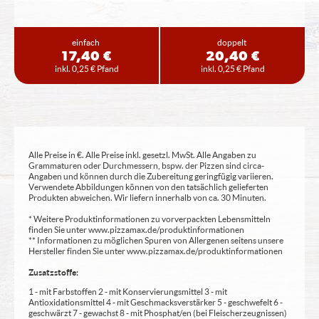
einfach
doppelt
17,40 €
20,40 €
inkl. 0,25 € Pfand
inkl. 0,25 € Pfand
Alle Preise in €. Alle Preise inkl. gesetzl. MwSt. Alle Angaben zu
Grammaturen oder Durchmessern, bspw. der Pizzen sind circa-
Angaben und können durch die Zubereitung geringfügig variieren.
Verwendete Abbildungen können von den tatsächlich gelieferten
Produkten abweichen. Wir liefern innerhalb von ca. 30 Minuten.
* Weitere Produktinformationen zu vorverpackten Lebensmitteln
finden Sie unter www.pizzamax.de/produktinformationen
** Informationen zu möglichen Spuren von Allergenen seitens unsere
Hersteller finden Sie unter www.pizzamax.de/produktinformationen
Zusatzstoffe:
1 - mit Farbstoffen 2 - mit Konservierungsmittel 3 - mit
Antioxidationsmittel 4 - mit Geschmacksverstärker 5 - geschwefelt 6 -
geschwärzt 7 - gewachst 8 - mit Phosphat/en (bei Fleischerzeugnissen)