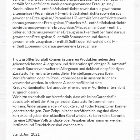
enthält Schalenfrüchte sowie daraus gewonnene Erzeugnisse /
Kaschunüsse H5 - enthält Schalenfrüchte sowie daraus gewonnene
Erzeugnisse / Pecannüsse H6 - enthält Schalenfrüchte sowie daraus
gewonnene Erzeugnisse / Paranüsse H7 - enthält Schalenfrüchte sowie
daraus gewonnene Erzeugnisse / Pistazien H8 - enthält Schalenfrüchte
sowie daraus gewonnene Erzeugnisse / Macadamianüsse I - enthält
Sellerie und daraus gewonnene Erzeugnisse J - enthält Senf und daraus
gewonnene Erzeugnisse K - enthält Sesamsamen und daraus
gewonnene Erzeugnisse L - enthält Sulfit oder Schwefeldioxid M -
enthält Lupinen und daraus gewonnene Erzeugnisse
Trotz größter Sorgfalt können in unseren Produkten neben den
gekennzeichneten Allergenen und deklarationspflichtigen Zusatzstoff
en auch Spuren von weiteren Allergenen und deklarationspflichtigen
Zusatzstoff en enthalten sein, die im Herstellungsprozess (beim
Vorlieferanten oder im Produktionsprozess in unseren Küchen)
verwendet werden. In seltenen Ausnahmefällen ist eine
Kreuzkontamination bei uns oder einem unserer Vorlieferanten nicht
ausgeschlossen.
Wir bittn en deshalb um Verständnis, dass wir keine Garantie für
absolute Freiheit der Allergene oder Zusatzstoffe übernehmen
können. Änderungen an den Produkten und / oder Rezepturen können
jederzeit erfolgen. Zum Zeitpunkt der Veröffentlichung sind diese
korrekt und geben den aktuellen Stand wieder. Es kann keine Garantie
für eine 100%ige Vollständigkeit der Angaben übernommen werden.
Irrtümer und Druckfehler sind vorbehalten.
Stand: Juni 2021