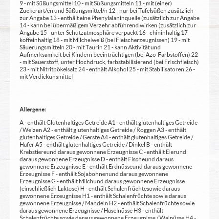
9 - mit Süßungsmittel 10 - mit Süßungsmitteln 11 - mit (einer)
Zuckerart/en und Süßungsmittel/n 12 - nur bei Tafelsüßen zusätzlich
zur Angabe 13 - enthält eine Phenylalaninquelle (zusätzlich zur Angabe
14 - kann bei übermäßigem Verzehr abführend wirken (zusätzlich zur
Angabe 15 - unter Schutzatmosphäre verpackt 16 - chininhaltig 17 -
koffeinhaltig 18 - mit Milcheiweiß (bei Fleischerzeugnissen) 19 - mit
Säuerungsmitteln 20 - mit Taurin 21 - kann Aktivität und
Aufmerksamkeit bei Kindern beeinträchtigen (bei Azo-Farbstoffen) 22
- mit Sauerstoff, unter Hochdruck, farbstabilisierend (bei Frischfleisch)
23 - mit Nitritpökelsalz 24 - enthält Alkohol 25 - mit Stabilisatoren 26 -
mit Verdickunsmittel
Allergene:
A - enthält Glutenhaltiges Getreide A1 - enthält glutenhaltiges Getreide
/ Weizen A2 - enthält glutenhaltiges Getreide / Roggen A3 - enthält
glutenhaltiges Getreide / Gerste A4 - enthält glutenhaltiges Getreide /
Hafer A5 - enthält glutenhaltiges Getreide / Dinkel B - enthält
Krebstiere und daraus gewonnene Erzeugnisse C - enthält Eier und
daraus gewonnene Erzeugnisse D - enthält Fische und daraus
gewonnene Erzeugnisse E - enthält Erdnüsse und daraus gewonnene
Erzeugnisse F - enthält Sojabohnen und daraus gewonnene
Erzeugnisse G - enthält Milch und daraus gewonnene Erzeugnisse
(einschließlich Laktose) H - enthält Schalenfrüchte sowie daraus
gewonnene Erzeugnisse H1 - enthält Schalenfrüchte sowie daraus
gewonnene Erzeugnisse / Mandeln H2 - enthält Schalenfrüchte sowie
daraus gewonnene Erzeugnisse / Haselnüsse H3 - enthält
Schalenfrüchte sowie daraus gewonnene Erzeugnisse / Walnüsse H4 -