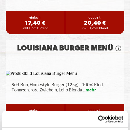
einfach
doppelt
17,40 €
20,40 €
inkl. 0,25 € Pfand
inkl. 0,25 € Pfand
LOUISIANA BURGER MENÜ
Soft Bun, Homestyle Burger (125g) - 100% Rind,
Tomaten, rote Zwiebeln, Lollo Bionda
...
mehr
einfach
doppelt
17,40 €
20,40 €
inkl. 0,25 € Pfand
inkl. 0,25 € Pfand