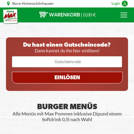
Store:
Hohenschönhausen
Login
WARENKORB
|
0,00 €
Du hast einen Gutscheincode?
Dann kannst du ihn hier einlösen!
EINLÖSEN
BURGER MENÜS
Alle Menüs mit Max Pommes inklusive Dip und einem
Softdrink 0,5l nach Wahl