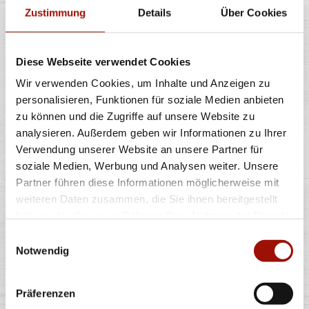
Zustimmung
Details
Über Cookies
OLDSCHOOL BURGER
MENÜ
Diese Webseite verwendet Cookies
Wir verwenden Cookies, um Inhalte und Anzeigen zu
personalisieren, Funktionen für soziale Medien anbieten
Soft Bun, Homestyle Burger (125g) - 100% Rind,
zu können und die Zugriffe auf unsere Website zu
Tomaten, Röstzwiebeln, Lollo Bionda
...
mehr
analysieren. Außerdem geben wir Informationen zu Ihrer
Verwendung unserer Website an unsere Partner für
soziale Medien, Werbung und Analysen weiter. Unsere
einfach
doppelt
Partner führen diese Informationen möglicherweise mit
16,40 €
19,40 €
weiteren Daten zusammen, die Sie ihnen bereitgestellt
inkl. 0,25 € Pfand
inkl. 0,25 € Pfand
haben oder die sie im Rahmen Ihrer Nutzung der Dienste
gesammelt haben.
Einwilligungsauswahl
CRISPY CHICKEN CHEESE
Notwendig
BURGER MENÜ
Präferenzen