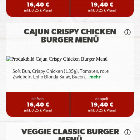
16,40 €
19,40 €
inkl. 0,25 € Pfand
inkl. 0,25 € Pfand
CAJUN CRISPY CHICKEN
BURGER MENÜ
Soft Bun, Crispy Chicken (135g), Tomaten, rote
Zwiebeln, Lollo Bionda Salat, Bacon,
...
mehr
einfach
doppelt
16,40 €
19,40 €
inkl. 0,25 € Pfand
inkl. 0,25 € Pfand
VEGGIE CLASSIC BURGER