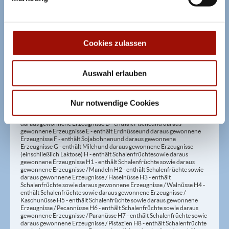
Säuerungsmitteln 20 - mit Taurin 21 - kann Aktivität und
Aufmerksamkeit bei Kindern beeinträchtigen (bei Azo-Farbstoffen) 22
- mit Sauerstoff, unter Hochdruck, farbstabilisierend (bei Frischfleisch)
23 - mit Nitritpökelsalz 24 - enthält Alkohol 25 - mit Stabilisatoren 26 -
mit Verdickunsmittel
Cookies zulassen
Allergene:
Auswahl erlauben
A - enthält Glutenhaltiges Getreide A1 - enthält glutenhaltiges Getreide
/ Weizen A2 - enthält glutenhaltiges Getreide / Roggen A3 - enthält
glutenhaltiges Getreide / Gerste A4 - enthält glutenhaltiges Getreide /
Nur notwendige Cookies
Hafer A5 - enthält glutenhaltiges Getreide / Dinkel B - enthält
Krebstiere und daraus gewonnene Erzeugnisse C - enthält Eier und
daraus gewonnene Erzeugnisse D - enthält Fische und daraus
gewonnene Erzeugnisse E - enthält Erdnüsse und daraus gewonnene
Erzeugnisse F - enthält Sojabohnen und daraus gewonnene
Erzeugnisse G - enthält Milch und daraus gewonnene Erzeugnisse
(einschließlich Laktose) H - enthält Schalenfrüchte sowie daraus
gewonnene Erzeugnisse H1 - enthält Schalenfrüchte sowie daraus
gewonnene Erzeugnisse / Mandeln H2 - enthält Schalenfrüchte sowie
daraus gewonnene Erzeugnisse / Haselnüsse H3 - enthält
Schalenfrüchte sowie daraus gewonnene Erzeugnisse / Walnüsse H4 -
enthält Schalenfrüchte sowie daraus gewonnene Erzeugnisse /
Kaschunüsse H5 - enthält Schalenfrüchte sowie daraus gewonnene
Erzeugnisse / Pecannüsse H6 - enthält Schalenfrüchte sowie daraus
gewonnene Erzeugnisse / Paranüsse H7 - enthält Schalenfrüchte sowie
daraus gewonnene Erzeugnisse / Pistazien H8 - enthält Schalenfrüchte