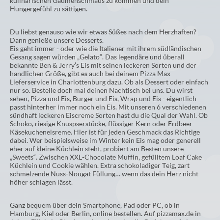
kulinarischen Gaumenschmaus zu kommen und dein
Hungergefühl zu sättigen.
Du liebst genauso wie wir etwas Süßes nach dem Herzhaften?
Dann genieße unsere Desserts.
Eis geht immer - oder wie die Italiener mit ihrem südländischen
Gesang sagen würden „Gelato“. Das legendäre und überall
bekannte Ben & Jerry’s Eis mit seinen leckeren Sorten und der
handlichen Größe, gibt es auch bei deinem Pizza Max
Lieferservice in Charlottenburg dazu. Ob als Dessert oder einfach
nur so. Bestelle doch mal deinen Nachtisch bei uns. Du wirst
sehen, Pizza und Eis, Burger und Eis, Wrap und Eis - eigentlich
passt hinterher immer noch ein Eis. Mit unseren 6 verschiedenen
sündhaft leckeren Eiscreme Sorten hast du die Qual der Wahl. Ob
Schoko, riesige Knuspserstücke, flüssiger Kern oder Erdbeer-
Käsekucheneisreme. Hier ist für jeden Geschmack das Richtige
dabei. Wer beispielsweise im Winter kein Eis mag oder generell
eher auf kleine Küchlein steht, probiert am Besten unsere
„Sweets“. Zwischen XXL-Chocolate Muffin, gefülltem Loaf Cake
Küchlein und Cookie wählen. Extra schokoladiger Teig, zart
schmelzende Nuss-Nougat Füllung… wenn das dein Herz nicht
höher schlagen lässt.
Ganz bequem über dein Smartphone, Pad oder PC, ob in
Hamburg, Kiel oder Berlin, online bestellen. Auf pizzamax.de in