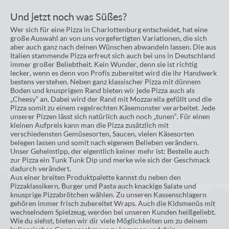
Und jetzt noch was Süßes?
Wer sich für eine Pizza in Charlottenburg entscheidet, hat eine
große Auswahl an von uns vorgefertigten Variationen, die sich
aber auch ganz nach deinen Wünschen abwandeln lassen. Die aus
Italien stammende Pizza erfreut sich auch bei uns in Deutschland
immer großer Beliebtheit. Kein Wunder, denn sie ist richtig
lecker, wenn es denn von Profis zubereitet wird die ihr Handwerk
bestens verstehen. Neben ganz klassischer Pizza mit dünnem
Boden und knusprigem Rand bieten wir jede Pizza auch als
„Cheesy“ an. Dabei wird der Rand mit Mozzarella gefüllt und die
Pizza somit zu einem regelrechten Käsemonster verarbeitet. Jede
unserer Pizzen lässt sich natürlich auch noch „tunen“. Für einen
kleinen Aufpreis kann man die Pizza zusätzlich mit
verschiedensten Gemüsesorten, Saucen, vielen Käsesorten
belegen lassen und somit nach eigenem Belieben verändern.
Unser Geheimtipp, der eigentlich keiner mehr ist: Bestelle auch
zur Pizza ein Tunk Tunk Dip und merke wie sich der Geschmack
dadurch verändert.
Aus einer breiten Produktpalette kannst du neben den
Pizzaklassikern, Burger und Pasta auch knackige Salate und
knusprige Pizzabrötchen wählen. Zu unseren Kassenschlagern
gehören immer frisch zubereitet Wraps. Auch die Kidsmenüs mit
wechselndem Spielzeug, werden bei unseren Kunden heißgeliebt.
Wie du siehst, bieten wir dir viele Möglichkeiten um zu deinem