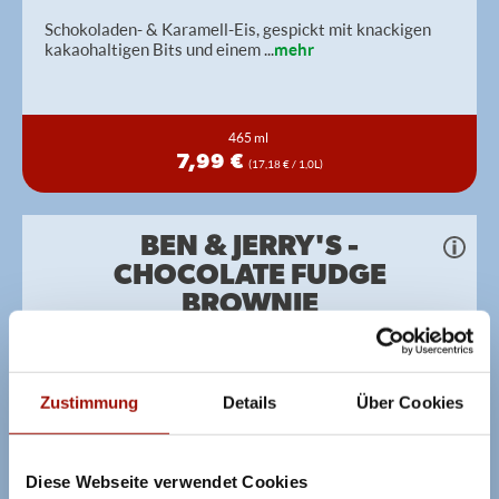
Schokoladen- & Karamell-Eis, gespickt mit knackigen
kakaohaltigen Bits und einem
...
mehr
465 ml
7,99 €
(17,18 € / 1,0L)
BEN & JERRY'S -
CHOCOLATE FUDGE
BROWNIE
Sündhaft cremige Schokoladen-Eiscreme mit saftigen
Schokoladengebäckstücken
Zustimmung
Details
Über Cookies
Diese Webseite verwendet Cookies
100ml
465 ml