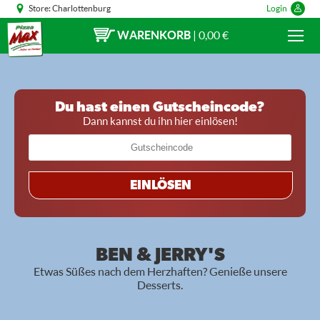
Store:
Charlottenburg
Login
WARENKORB
|
0,00 €
Du hast einen Gutscheincode?
Dann kannst du ihn hier einlösen!
EINLÖSEN
BEN & JERRY'S
Etwas Süßes nach dem Herzhaften? Genieße unsere
Desserts.