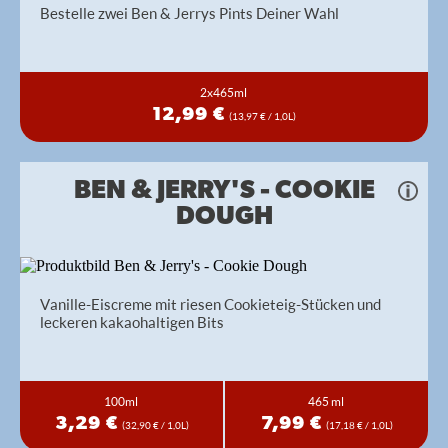
Bestelle zwei Ben & Jerrys Pints Deiner Wahl
2x465ml
12,99 €
(13,97 € / 1,0L)
BEN & JERRY'S - COOKIE
DOUGH
Vanille-Eiscreme mit riesen Cookieteig-Stücken und
leckeren kakaohaltigen Bits
100ml
465 ml
3,29 €
7,99 €
(32,90 € / 1,0L)
(17,18 € / 1,0L)