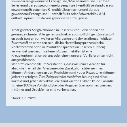
sowie daraus gewonnene Erzeugnisse / Macadamianüsse I - enthält
Sellerie und daraus gewonnene Erzeugnisse J - enthält Senf und daraus
gewonnene Erzeugnisse K - enthält Sesamsamen und daraus
gewonnene Erzeugnisse L - enthält Sulfit oder Schwefeldioxid M -
enthält Lupinen und daraus gewonnene Erzeugnisse
Trotz größter Sorgfalt können in unseren Produkten neben den
gekennzeichneten Allergenen und deklarationspflichtigen Zusatzstoff
en auch Spuren von weiteren Allergenen und deklarationspflichtigen
Zusatzstoff en enthalten sein, die im Herstellungsprozess (beim
Vorlieferanten oder im Produktionsprozess in unseren Küchen)
verwendet werden. In seltenen Ausnahmefällen ist eine
Kreuzkontamination bei uns oder einem unserer Vorlieferanten nicht
ausgeschlossen.
Wir bittn en deshalb um Verständnis, dass wir keine Garantie für
absolute Freiheit der Allergene oder Zusatzstoffe übernehmen
können. Änderungen an den Produkten und / oder Rezepturen können
jederzeit erfolgen. Zum Zeitpunkt der Veröffentlichung sind diese
korrekt und geben den aktuellen Stand wieder. Es kann keine Garantie
für eine 100%ige Vollständigkeit der Angaben übernommen werden.
Irrtümer und Druckfehler sind vorbehalten.
Stand: Juni 2021