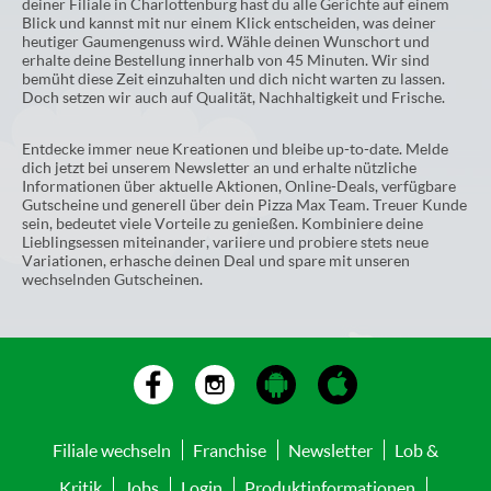
deiner Filiale in Charlottenburg hast du alle Gerichte auf einem
Blick und kannst mit nur einem Klick entscheiden, was deiner
heutiger Gaumengenuss wird. Wähle deinen Wunschort und
erhalte deine Bestellung innerhalb von 45 Minuten. Wir sind
bemüht diese Zeit einzuhalten und dich nicht warten zu lassen.
Doch setzen wir auch auf Qualität, Nachhaltigkeit und Frische.
Entdecke immer neue Kreationen und bleibe up-to-date. Melde
dich jetzt bei unserem Newsletter an und erhalte nützliche
Informationen über aktuelle Aktionen, Online-Deals, verfügbare
Gutscheine und generell über dein Pizza Max Team. Treuer Kunde
sein, bedeutet viele Vorteile zu genießen. Kombiniere deine
Lieblingsessen miteinander, variiere und probiere stets neue
Variationen, erhasche deinen Deal und spare mit unseren
wechselnden Gutscheinen.
Filiale wechseln
Franchise
Newsletter
Lob &
Kritik
Jobs
Login
Produktinformationen