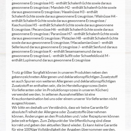
gewonnene Erzeugnisse H1 - enthält Schalenfrüchte sowie daraus
gewonnene Erzeugnisse / Mandeln H2 - enthält Schalenfrüchte sowie
daraus gewonnene Erzeugnisse / Haselnüsse H3 - enthält
Schalenfrüchte sowie daraus gewonnene Erzeugnisse / Walnüsse H4 -
enthält Schalenfrüchte sowie daraus gewonnene Erzeugnisse /
Kaschunüsse H5 - enthält Schalenfrüchte sowie daraus gewonnene
Erzeugnisse / Pecannüsse H6 - enthält Schalenfrüchte sowie daraus
gewonnene Erzeugnisse / Paranüsse H7 - enthält Schalenfrüchte sowie
daraus gewonnene Erzeugnisse / Pistazien H8 - enthält Schalenfrüchte
sowie daraus gewonnene Erzeugnisse / Macadamianüsse I - enthält
Sellerie und daraus gewonnene Erzeugnisse J - enthält Senf und daraus
gewonnene Erzeugnisse K - enthält Sesamsamen und daraus
gewonnene Erzeugnisse L - enthält Sulfit oder Schwefeldioxid M -
enthält Lupinen und daraus gewonnene Erzeugnisse
Trotz größter Sorgfalt können in unseren Produkten neben den
gekennzeichneten Allergenen und deklarationspflichtigen Zusatzstoff
en auch Spuren von weiteren Allergenen und deklarationspflichtigen
Zusatzstoff en enthalten sein, die im Herstellungsprozess (beim
Vorlieferanten oder im Produktionsprozess in unseren Küchen)
verwendet werden. In seltenen Ausnahmefällen ist eine
Kreuzkontamination bei uns oder einem unserer Vorlieferanten nicht
ausgeschlossen.
Wir bittn en deshalb um Verständnis, dass wir keine Garantie für
absolute Freiheit der Allergene oder Zusatzstoffe übernehmen
können. Änderungen an den Produkten und / oder Rezepturen können
jederzeit erfolgen. Zum Zeitpunkt der Veröffentlichung sind diese
korrekt und geben den aktuellen Stand wieder. Es kann keine Garantie
für eine 100%ige Vollständigkeit der Angaben übernommen werden.