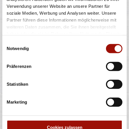
Verwendung unserer Website an unsere Partner für
soziale Medien, Werbung und Analysen weiter. Unsere
Soft Bun, Crispy Chicken (135g), Tomaten, rote
Zwiebeln, Lollo Bionda Salat, Bacon,
...
mehr
Partner führen diese Informationen möglicherweise mit
weiteren Daten zusammen, die Sie ihnen bereitgestellt
haben oder die sie im Rahmen Ihrer Nutzung der Dienste
einfach
doppelt
gesammelt haben.
Einwilligungsauswahl
9,90 €
12,90 €
Notwendig
Präferenzen
Alle Preise in €. Alle Preise inkl. gesetzl. MwSt. Alle Angaben zu
Grammaturen oder Durchmessern, bspw. der Pizzen sind circa-
Statistiken
Angaben und können durch die Zubereitung geringfügig variieren.
Verwendete Abbildungen können von den tatsächlich gelieferten
Produkten abweichen. Wir liefern innerhalb von ca. 30 Minuten.
Marketing
* Weitere Produktinformationen zu vorverpackten Lebensmitteln
finden Sie unter www.pizzamax.de/produktinformationen
** Informationen zu möglichen Spuren von Allergenen seitens unsere
Hersteller finden Sie unter www.pizzamax.de/produktinformationen
Zusatzstoffe:
Cookies zulassen