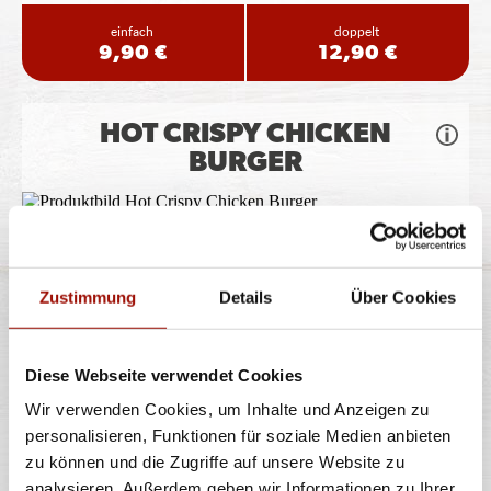
einfach
doppelt
9,90 €
12,90 €
HOT CRISPY CHICKEN
BURGER
Soft Bun, Crispy Chicken (135g), Tomaten, Lollo Bionda
Salat, Jalapeños, Chili
...
mehr
Zustimmung
Details
Über Cookies
einfach
doppelt
9,90 €
12,90 €
Diese Webseite verwendet Cookies
Wir verwenden Cookies, um Inhalte und Anzeigen zu
CAJUN CRISPY CHICKEN
personalisieren, Funktionen für soziale Medien anbieten
BURGER
zu können und die Zugriffe auf unsere Website zu
analysieren. Außerdem geben wir Informationen zu Ihrer