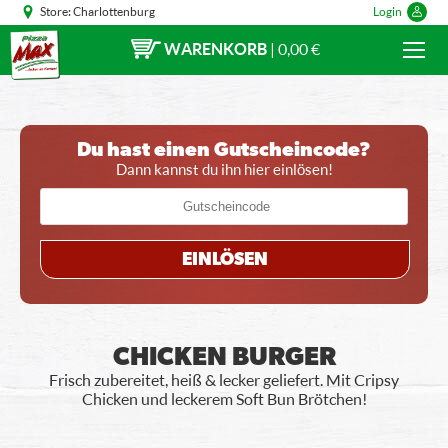
Store:
Charlottenburg
Login
WARENKORB
|
0,00 €
Du hast einen Gutscheincode?
Dann kannst du ihn hier einlösen!
EINLÖSEN
CHICKEN BURGER
Frisch zubereitet, heiß & lecker geliefert. Mit Cripsy
Chicken und leckerem Soft Bun Brötchen!