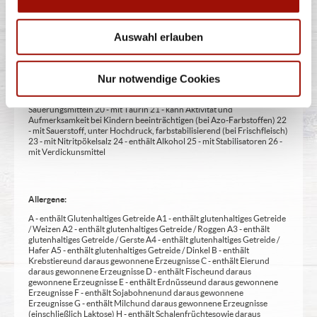
1 - mit Farbstoffen 2 - mit Konservierungsmittel 3 - mit
Antioxidationsmittel 4 - mit Geschmacksverstärker 5 - geschwefelt 6 -
geschwärzt 7 - gewachst 8 - mit Phosphat/en (bei Fleischerzeugnissen)
Auswahl erlauben
9 - mit Süßungsmittel 10 - mit Süßungsmitteln 11 - mit (einer)
Zuckerart/en und Süßungsmittel/n 12 - nur bei Tafelsüßen zusätzlich
zur Angabe 13 - enthält eine Phenylalaninquelle (zusätzlich zur Angabe
14 - kann bei übermäßigem Verzehr abführend wirken (zusätzlich zur
Nur notwendige Cookies
Angabe 15 - unter Schutzatmosphäre verpackt 16 - chininhaltig 17 -
koffeinhaltig 18 - mit Milcheiweiß (bei Fleischerzeugnissen) 19 - mit
Säuerungsmitteln 20 - mit Taurin 21 - kann Aktivität und
Aufmerksamkeit bei Kindern beeinträchtigen (bei Azo-Farbstoffen) 22
- mit Sauerstoff, unter Hochdruck, farbstabilisierend (bei Frischfleisch)
23 - mit Nitritpökelsalz 24 - enthält Alkohol 25 - mit Stabilisatoren 26 -
mit Verdickunsmittel
Allergene:
A - enthält Glutenhaltiges Getreide A1 - enthält glutenhaltiges Getreide
/ Weizen A2 - enthält glutenhaltiges Getreide / Roggen A3 - enthält
glutenhaltiges Getreide / Gerste A4 - enthält glutenhaltiges Getreide /
Hafer A5 - enthält glutenhaltiges Getreide / Dinkel B - enthält
Krebstiere und daraus gewonnene Erzeugnisse C - enthält Eier und
daraus gewonnene Erzeugnisse D - enthält Fische und daraus
gewonnene Erzeugnisse E - enthält Erdnüsse und daraus gewonnene
Erzeugnisse F - enthält Sojabohnen und daraus gewonnene
Erzeugnisse G - enthält Milch und daraus gewonnene Erzeugnisse
(einschließlich Laktose) H - enthält Schalenfrüchte sowie daraus