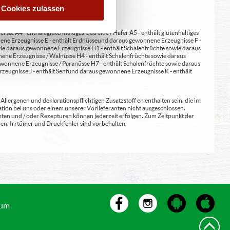
Cookies zulassen
erste A4 - enthält glutenhaltiges Getreide / Hafer A5 - enthält glutenhaltiges
nene Erzeugnisse E - enthält Erdnüsse und daraus gewonnene Erzeugnisse F -
wie daraus gewonnene Erzeugnisse H1 - enthält Schalenfrüchte sowie daraus
ene Erzeugnisse / Walnüsse H4 - enthält Schalenfrüchte sowie daraus
wonnene Erzeugnisse / Paranüsse H7 - enthält Schalenfrüchte sowie daraus
zeugnisse J - enthält Senf und daraus gewonnene Erzeugnisse K - enthält
lergenen und deklarationspflichtigen Zusatzstoff en enthalten sein, die im
ion bei uns oder einem unserer Vorlieferanten nicht ausgeschlossen.
kten und / oder Rezepturen können jederzeit erfolgen. Zum Zeitpunkt der
en. Irrtümer und Druckfehler sind vorbehalten.
sum