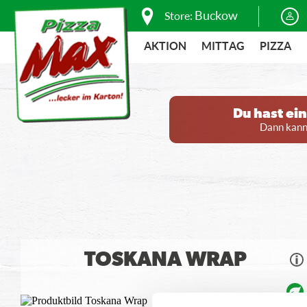
Buckow
Store:
AKTION
MITTAG
PIZZA
Du hast ei
Dann kanns
TOSKANA WRAP