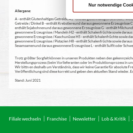
Nur notwendige Cook
Allergene:
A - enthält Glutenhaltiges Getreide A1 - enthält glutenhaltiges Getreide / Weiz
Getreide / Dinkel B - enthält Krebstiere und daraus gewonnene Erzeugnisse 
enthält Sojabohnen und daraus gewonnene Erzeugnisse G - enthält Milch und 
gewonnene Erzeugnisse / Mandeln H2 - enthält Schalenfrüchte sowie daraus 
gewonnene Erzeugnisse / Kaschunüsse H5 - enthält Schalenfrüchte sowie dar
gewonnene Erzeugnisse / Pistazien H8 - enthält Schalenfrüchte sowie daraus
Sesamsamen und daraus gewonnene Erzeugnisse L - enthält Sulfit oder Schwe
Trotz größter Sorgfalt können in unseren Produkten neben den gekennzeichne
Herstellungsprozess (beim Vorlieferanten oder im Produktionsprozess in un
Wir bittn en deshalb um Verständnis, dass wir keine Garantie für absolute 
Veröffentlichung sind diese korrekt und geben den aktuellen Stand wieder.
Stand: Juni 2021
Filiale wechseln
Franchise
Newsletter
Lob & Kritik