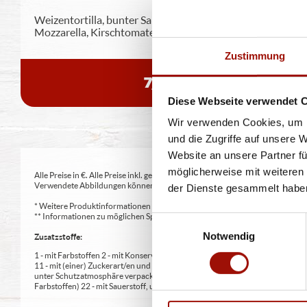
Weizentortilla, bunter Salatmix, Crème fraîche,
Mozzarella, Kirschtomaten, grüne
...
mehr
Zustimmung
7,90 €
Diese Webseite verwendet 
Wir verwenden Cookies, um I
und die Zugriffe auf unsere 
Website an unsere Partner fü
möglicherweise mit weiteren
Alle Preise in €. Alle Preise inkl. gesetzl. MwSt. Alle Angaben zu Grammatu
Verwendete Abbildungen können von den tatsächlich gelieferten Produkten a
der Dienste gesammelt habe
* Weitere Produktinformationen zu vorverpackten Lebensmitteln finden S
** Informationen zu möglichen Spuren von Allergenen seitens unsere Herst
Einwilligungsauswahl
Notwendig
Zusatzstoffe:
1 - mit Farbstoffen 2 - mit Konservierungsmittel 3 - mit Antioxidationsmittel
11 - mit (einer) Zuckerart/en und Süßungsmittel/n 12 - nur bei Tafelsüßen z
unter Schutzatmosphäre verpackt 16 - chininhaltig 17 - koffeinhaltig 18 - mi
Farbstoffen) 22 - mit Sauerstoff, unter Hochdruck, farbstabilisierend (bei Fris