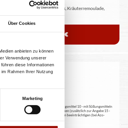
Weizentortilla, bunter Salatmix, Kräuterremoulade,
Crispy Chicken, Cheddar
Über Cookies
7,90 €
 Medien anbieten zu können
hrer Verwendung unserer
 führen diese Informationen
ie im Rahmen Ihrer Nutzung
eitung geringfügig variieren.
Marketing
at/en (bei Fleischerzeugnissen) 9 - mit Süßungsmittel 10 - mit Süßungsmitteln
 kann bei übermäßigem Verzehr abführend wirken (zusätzlich zur Angabe 15 -
kann Aktivität und Aufmerksamkeit bei Kindern beeinträchtigen (bei Azo-
Verdickunsmittel