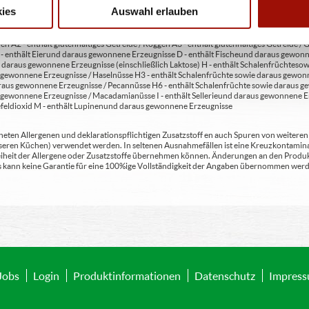
ies
Auswahl erlauben
en A2 - enthält glutenhaltiges Getreide / Roggen A3 - enthält glutenhaltiges Getreide / G
C - enthält Eier und daraus gewonnene Erzeugnisse D - enthält Fische und daraus gewon
daraus gewonnene Erzeugnisse (einschließlich Laktose) H - enthält Schalenfrüchte so
gewonnene Erzeugnisse / Haselnüsse H3 - enthält Schalenfrüchte sowie daraus gewonn
aus gewonnene Erzeugnisse / Pecannüsse H6 - enthält Schalenfrüchte sowie daraus ge
 gewonnene Erzeugnisse / Macadamianüsse I - enthält Sellerie und daraus gewonnene Er
feldioxid M - enthält Lupinen und daraus gewonnene Erzeugnisse
ten Allergenen und deklarationspflichtigen Zusatzstoff en auch Spuren von weiteren Al
seren Küchen) verwendet werden. In seltenen Ausnahmefällen ist eine Kreuzkontaminat
Freiheit der Allergene oder Zusatzstoffe übernehmen können. Änderungen an den Produ
 Es kann keine Garantie für eine 100%ige Vollständigkeit der Angaben übernommen werd
Jobs
Login
Produktinformationen
Datenschutz
Impres