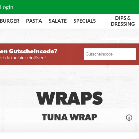
Login
DIPS &
BURGER
PASTA
SALATE
SPECIALS
DRESSING
nen Gutscheincode?
t du ihn hier einlösen!
WRAPS
TUNA WRAP