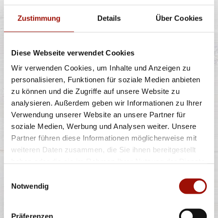
Zustimmung
Details
Über Cookies
Knusprige Pommes Frites inclusive Dip nach Wahl
Diese Webseite verwendet Cookies
Wir verwenden Cookies, um Inhalte und Anzeigen zu
5,49 €
personalisieren, Funktionen für soziale Medien anbieten
zu können und die Zugriffe auf unsere Website zu
analysieren. Außerdem geben wir Informationen zu Ihrer
Verwendung unserer Website an unsere Partner für
ROMA
soziale Medien, Werbung und Analysen weiter. Unsere
Partner führen diese Informationen möglicherweise mit
weiteren Daten zusammen, die Sie ihnen bereitgestellt
haben oder die sie im Rahmen Ihrer Nutzung der Dienste
Spaghetti oder Penne, Käsesahnesauce, Basilikumpesto,
gesammelt haben.
Einwilligungsauswahl
Rucola, Kirschtomaten, Gran
...
mehr
Notwendig
11,40 €
Präferenzen