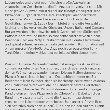
Lebensweise und bietet ebenfalls eine große Auswahl an
vegetarischen Gerichten an, die für Vegetarier geeignet sind. Mit
einer großen Auswahl wirst du bei uns fündig! Ob vegetarische
Pizza oder Burger, al dente Pasta, knackiger Salat oder frisch
aufgerollter Wrap, unser Lieferservice in Buckow in der
Goldhähnchenweg 2, 12359 Berlin bietet eine große Auswahl an
leichter und leckerer veggie Küche an. Unsere Italian und Caesars
Burger werden beispielsweise mit äußerst leckeren Süßkartoffel-
Pattys zubereitet und bieten so eine echte Alternative zu einem
Beef oder Chicken Patty. Pizzabrötchen mit Gouda, Hirtenkäse
und Spinat schmecken einzeln sehr gut, sowie in Kombination mit
einem unserer Veggie-Salate. Dazu noch den passenden Tunk
Tunk Dip und deine Mahlzeit ist perfekt auf dich abgestimmt.
Wer sich für eine Pizza entscheidet, hat eine große Auswahl an
von uns vorgefertigten Variationen, die sich aber auch ganz nach
deinen Wünschen abwandeln lassen. Die aus Italien stammende
Pizza erfreut sich auch bei uns in Deutschland immer großer
Beliebtheit. Kein Wunder, denn sie ist richtig lecker, wenn es denn
von Profis zubereitet wird, die ihr Handwerk bestens verstehen.
Neben ganz klassischer Pizza mit dünnem Boden und knusprigem
Rand bieten wir jede Pizza auch als „Cheesy“ an. Dabei wird der
Rand mit Mozzarella gefüllt und die Pizza somit zu einem
regelrechten Käsemonster verarbeitet. Jede unserer Pizzen lässt
sich natürlich auch noch „tunen“. Für einen kleinen Aufpreis kann
man die Pizza zusätzlich mit verschiedensten Gemüsesorten,