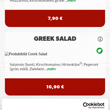
Mozzarella, Kirschtomaten, grüne
...
mehr
7,90 €
GREEK SALAD
G
Salatmix (bunt), Kirschtomaten, Hirtenkäse
, Peperoni
(grün, mild), Zwiebeln
...
mehr
10,90 €
POMMES