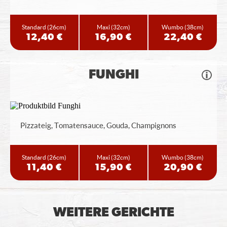
Standard
(26cm)
Maxi
(32cm)
Wumbo
(38cm)
12,40 €
16,90 €
22,40 €
FUNGHI
Pizzateig, Tomatensauce, Gouda, Champignons
Standard
(26cm)
Maxi
(32cm)
Wumbo
(38cm)
11,40 €
15,90 €
20,90 €
WEITERE GERICHTE