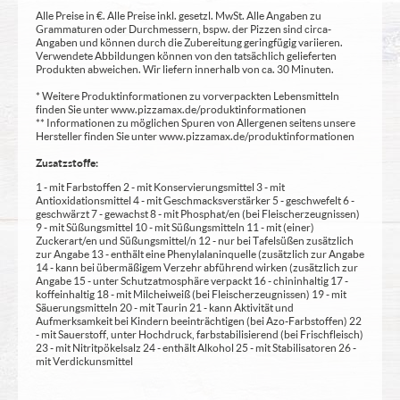
Alle Preise in €. Alle Preise inkl. gesetzl. MwSt. Alle Angaben zu
Grammaturen oder Durchmessern, bspw. der Pizzen sind circa-
Angaben und können durch die Zubereitung geringfügig variieren.
Verwendete Abbildungen können von den tatsächlich gelieferten
Produkten abweichen. Wir liefern innerhalb von ca. 30 Minuten.
* Weitere Produktinformationen zu vorverpackten Lebensmitteln
finden Sie unter www.pizzamax.de/produktinformationen
** Informationen zu möglichen Spuren von Allergenen seitens unsere
Hersteller finden Sie unter www.pizzamax.de/produktinformationen
Zusatzstoffe:
1 - mit Farbstoffen 2 - mit Konservierungsmittel 3 - mit
Antioxidationsmittel 4 - mit Geschmacksverstärker 5 - geschwefelt 6 -
geschwärzt 7 - gewachst 8 - mit Phosphat/en (bei Fleischerzeugnissen)
9 - mit Süßungsmittel 10 - mit Süßungsmitteln 11 - mit (einer)
Zuckerart/en und Süßungsmittel/n 12 - nur bei Tafelsüßen zusätzlich
zur Angabe 13 - enthält eine Phenylalaninquelle (zusätzlich zur Angabe
14 - kann bei übermäßigem Verzehr abführend wirken (zusätzlich zur
Angabe 15 - unter Schutzatmosphäre verpackt 16 - chininhaltig 17 -
koffeinhaltig 18 - mit Milcheiweiß (bei Fleischerzeugnissen) 19 - mit
Säuerungsmitteln 20 - mit Taurin 21 - kann Aktivität und
Aufmerksamkeit bei Kindern beeinträchtigen (bei Azo-Farbstoffen) 22
- mit Sauerstoff, unter Hochdruck, farbstabilisierend (bei Frischfleisch)
23 - mit Nitritpökelsalz 24 - enthält Alkohol 25 - mit Stabilisatoren 26 -
mit Verdickunsmittel