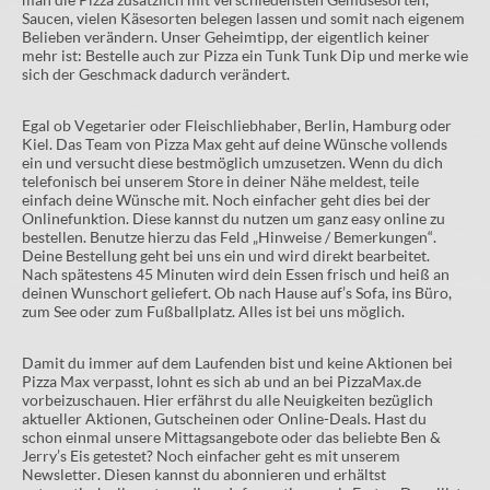
Saucen, vielen Käsesorten belegen lassen und somit nach eigenem
Belieben verändern. Unser Geheimtipp, der eigentlich keiner
mehr ist: Bestelle auch zur Pizza ein Tunk Tunk Dip und merke wie
sich der Geschmack dadurch verändert.
Egal ob Vegetarier oder Fleischliebhaber, Berlin, Hamburg oder
Kiel. Das Team von Pizza Max geht auf deine Wünsche vollends
ein und versucht diese bestmöglich umzusetzen. Wenn du dich
telefonisch bei unserem Store in deiner Nähe meldest, teile
einfach deine Wünsche mit. Noch einfacher geht dies bei der
Onlinefunktion. Diese kannst du nutzen um ganz easy online zu
bestellen. Benutze hierzu das Feld „Hinweise / Bemerkungen“.
Deine Bestellung geht bei uns ein und wird direkt bearbeitet.
Nach spätestens 45 Minuten wird dein Essen frisch und heiß an
deinen Wunschort geliefert. Ob nach Hause auf’s Sofa, ins Büro,
zum See oder zum Fußballplatz. Alles ist bei uns möglich.
Damit du immer auf dem Laufenden bist und keine Aktionen bei
Pizza Max verpasst, lohnt es sich ab und an bei PizzaMax.de
vorbeizuschauen. Hier erfährst du alle Neuigkeiten bezüglich
aktueller Aktionen, Gutscheinen oder Online-Deals. Hast du
schon einmal unsere Mittagsangebote oder das beliebte Ben &
Jerry’s Eis getestet? Noch einfacher geht es mit unserem
Newsletter. Diesen kannst du abonnieren und erhältst