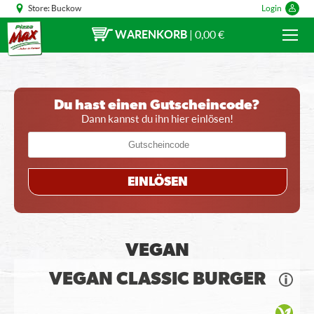
Store:
Buckow
Login
WARENKORB
|
0,00 €
Du hast einen Gutscheincode?
Dann kannst du ihn hier einlösen!
EINLÖSEN
VEGAN
VEGAN CLASSIC BURGER