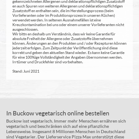
gekennzeichneten Allergenen und deklarationspflichtigen Zusatzstoff
en auch Spuren von weiteren Allergenen und deklarationspflichtigen
Zusatzstoff en enthalten sein, die im Herstellungsprozess (beim
Vorlieferanten oder im Produktionsprozess in unseren Küchen)
verwendet werden. In seltenen Ausnahmefällen ist eine
Kreuzkontamination bei uns oder einem unserer Vorlieferanten nicht
ausgeschlossen.
Wir bittn en deshalb um Verständnis, dass wir keine Garantie für
absolute Freiheit der Allergene oder Zusatzstoffe übernehmen
können. Änderungen an den Produkten und / oder Rezepturen können
jederzeit erfolgen. Zum Zeitpunkt der Veröffentlichung sind diese
korrekt und geben den aktuellen Stand wieder. Es kann keine Garantie
für eine 100%ige Vollständigkeit der Angaben übernommen werden.
Irrtümer und Druckfehler sind vorbehalten.
Stand: Juni 2021
In Buckow vegetarisch online bestellen
Buckow isst vegetarisch. Immer mehr Menschen ernähren sich
vegetarisch und beschränken sich auf eine pflanzliche
Lebensweise. Insgesamt 8 Millionen Menschen in Deutschland
sind Vegetarier. Der Lieferservice Pizza Max unterstützt diese