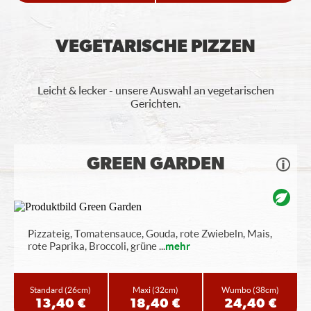
VEGETARISCHE PIZZEN
Leicht & lecker - unsere Auswahl an vegetarischen
Gerichten.
GREEN GARDEN
Pizzateig, Tomatensauce, Gouda, rote Zwiebeln, Mais,
rote Paprika, Broccoli, grüne
...
mehr
Standard
(26cm)
Maxi
(32cm)
Wumbo
(38cm)
13,40 €
18,40 €
24,40 €