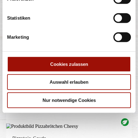
Statistiken
TRÜFFEL
Marketing
Spaghetti oder Penne, Käsesahnesauce, Champignons,
Gran Moravia (Hartkäse),
...
mehr
Cookies zulassen
12,40 €
Auswahl erlauben
Nur notwendige Cookies
PIZZABRÖTCHEN CHEESY