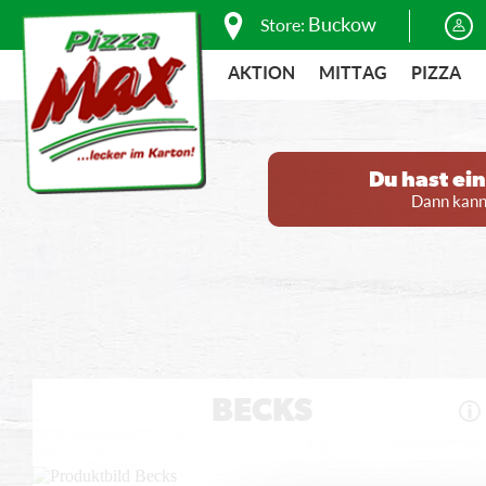
Buckow
Store:
AKTION
MITTAG
PIZZA
Du hast ei
Dann kanns
BECKS