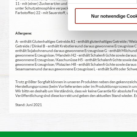
11 - mit (einer) Zuckerart/en und Süßungsmittel/n 12 - nur bei Tafelsüßen z
unter Schutzatmosphäre verpackt 16 - chininhaltig 17 - koffeinhaltig 18 - mi
Farbstoffen) 22 - mit Sauerstoff, unter Hochdruck, farbstabilisierend (bei Fris
Nur notwendige Cook
Allergene:
A - enthält Glutenhaltiges Getreide A1 - enthält glutenhaltiges Getreide / Weiz
Getreide / Dinkel B - enthält Krebstiere und daraus gewonnene Erzeugnisse 
enthält Sojabohnen und daraus gewonnene Erzeugnisse G - enthält Milch und 
gewonnene Erzeugnisse / Mandeln H2 - enthält Schalenfrüchte sowie daraus 
gewonnene Erzeugnisse / Kaschunüsse H5 - enthält Schalenfrüchte sowie dar
gewonnene Erzeugnisse / Pistazien H8 - enthält Schalenfrüchte sowie daraus
Sesamsamen und daraus gewonnene Erzeugnisse L - enthält Sulfit oder Schwe
Trotz größter Sorgfalt können in unseren Produkten neben den gekennzeichne
Herstellungsprozess (beim Vorlieferanten oder im Produktionsprozess in un
Wir bittn en deshalb um Verständnis, dass wir keine Garantie für absolute 
Veröffentlichung sind diese korrekt und geben den aktuellen Stand wieder.
Stand: Juni 2021