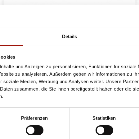
Flasche pfandfrei
12% vol. Alkohol
Pinot Grigio derzeit nicht bestellbar
(14,27€ / 1l)
Details
0,75 l
Cookies
9,99 €
nhalte und Anzeigen zu personalisieren, Funktionen für soziale
Website zu analysieren. Außerdem geben wir Informationen zu I
r soziale Medien, Werbung und Analysen weiter. Unsere Partner
 Daten zusammen, die Sie ihnen bereitgestellt haben oder die s
n.
ren oder Durchmessern, bspw. der Pizzen sind circa-Angaben und können durch die Zuber
bweichen. Wir liefern innerhalb von ca. 30 Minuten.
ie unter www.pizzamax.de/produktinformationen
Präferenzen
Statistiken
eller finden Sie unter www.pizzamax.de/produktinformationen
 4 - mit Geschmacksverstärker 5 - geschwefelt 6 - geschwärzt 7 - gewachst 8 - mit Phosph