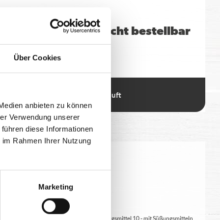
Flasche pfandfrei
12% vol. Alkohol
Chianti derzeit nicht bestellbar
(14,27€ / 1l)
Über Cookies
0,75 l
9,99 €
 Medien anbieten zu können
hrer Verwendung unserer
 führen diese Informationen
ie im Rahmen Ihrer Nutzung
eitung geringfügig variieren.
Marketing
at/en (bei Fleischerzeugnissen) 9 - mit Süßungsmittel 10 - mit Süßungsmitteln