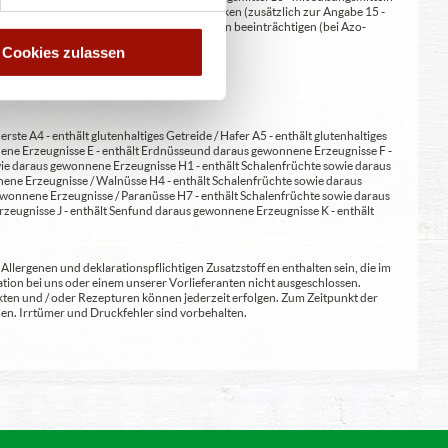
 kann bei übermäßigem Verzehr abführend wirken (zusätzlich zur Angabe 15 -
kann Aktivität und Aufmerksamkeit bei Kindern beeinträchtigen (bei Azo-
Verdickunsmittel
Cookies zulassen
erste A4 - enthält glutenhaltiges Getreide / Hafer A5 - enthält glutenhaltiges
nene Erzeugnisse E - enthält Erdnüsse und daraus gewonnene Erzeugnisse F -
wie daraus gewonnene Erzeugnisse H1 - enthält Schalenfrüchte sowie daraus
ene Erzeugnisse / Walnüsse H4 - enthält Schalenfrüchte sowie daraus
wonnene Erzeugnisse / Paranüsse H7 - enthält Schalenfrüchte sowie daraus
zeugnisse J - enthält Senf und daraus gewonnene Erzeugnisse K - enthält
lergenen und deklarationspflichtigen Zusatzstoff en enthalten sein, die im
ion bei uns oder einem unserer Vorlieferanten nicht ausgeschlossen.
kten und / oder Rezepturen können jederzeit erfolgen. Zum Zeitpunkt der
en. Irrtümer und Druckfehler sind vorbehalten.