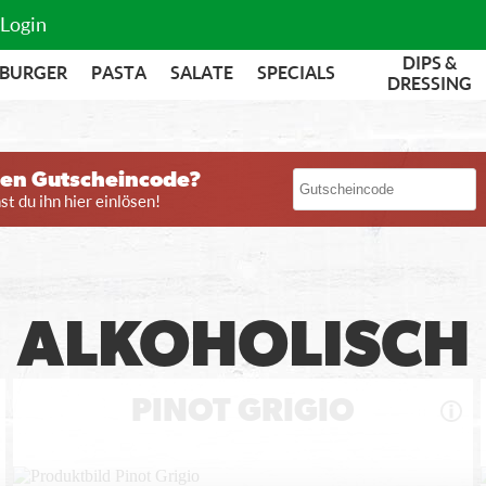
Login
DIPS &
BURGER
PASTA
SALATE
SPECIALS
DRESSING
nen Gutscheincode?
t du ihn hier einlösen!
ALKOHOLISCH
PINOT GRIGIO