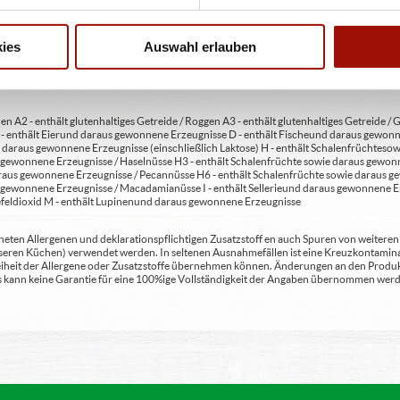
usätzlich zur Angabe 13 - enthält eine Phenylalaninquelle (zusätzlich zur Angabe 14 -
t Milcheiweiß (bei Fleischerzeugnissen) 19 - mit Säuerungsmitteln 20 - mit Taurin 21 - 
chfleisch) 23 - mit Nitritpökelsalz 24 - enthält Alkohol 25 - mit Stabilisatoren 26 - mit 
ies
Auswahl erlauben
en A2 - enthält glutenhaltiges Getreide / Roggen A3 - enthält glutenhaltiges Getreide / G
C - enthält Eier und daraus gewonnene Erzeugnisse D - enthält Fische und daraus gewon
daraus gewonnene Erzeugnisse (einschließlich Laktose) H - enthält Schalenfrüchte so
gewonnene Erzeugnisse / Haselnüsse H3 - enthält Schalenfrüchte sowie daraus gewonn
aus gewonnene Erzeugnisse / Pecannüsse H6 - enthält Schalenfrüchte sowie daraus ge
 gewonnene Erzeugnisse / Macadamianüsse I - enthält Sellerie und daraus gewonnene Er
feldioxid M - enthält Lupinen und daraus gewonnene Erzeugnisse
ten Allergenen und deklarationspflichtigen Zusatzstoff en auch Spuren von weiteren Al
seren Küchen) verwendet werden. In seltenen Ausnahmefällen ist eine Kreuzkontaminat
Freiheit der Allergene oder Zusatzstoffe übernehmen können. Änderungen an den Produ
 Es kann keine Garantie für eine 100%ige Vollständigkeit der Angaben übernommen werd