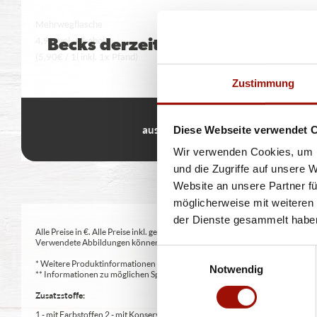
Mehrwegflasche
4,9% vol. Alkohol
Becks derzeit nicht bestellbar
(5,90€ / 1l inkl. 1x Pfand)
Zustimmung
0,5 l
Diese Webseite verwendet 
2,99 €
Wir verwenden Cookies, um I
und die Zugriffe auf unsere 
Website an unsere Partner fü
möglicherweise mit weiteren
der Dienste gesammelt habe
Alle Preise in €. Alle Preise inkl. gesetzl. MwSt. Alle Angaben zu Grammatu
Verwendete Abbildungen können von den tatsächlich gelieferten Produkten a
Einwilligungsauswahl
* Weitere Produktinformationen zu vorverpackten Lebensmitteln finden S
Notwendig
** Informationen zu möglichen Spuren von Allergenen seitens unsere Herst
Zusatzstoffe:
1 - mit Farbstoffen 2 - mit Konservierungsmittel 3 - mit Antioxidationsmittel