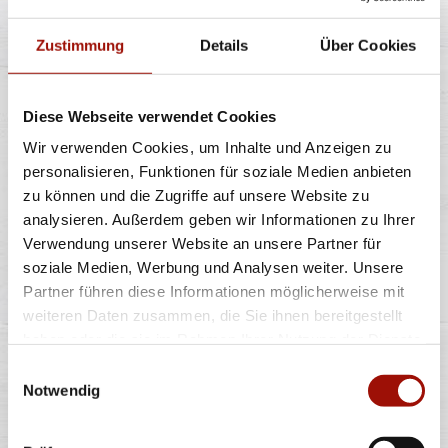
Zustimmung
Details
Über Cookies
7,99 €
Diese Webseite verwendet Cookies
POMMES
Wir verwenden Cookies, um Inhalte und Anzeigen zu
personalisieren, Funktionen für soziale Medien anbieten
zu können und die Zugriffe auf unsere Website zu
analysieren. Außerdem geben wir Informationen zu Ihrer
Knusprige Pommes Frites inclusive Dip nach Wahl
Verwendung unserer Website an unsere Partner für
soziale Medien, Werbung und Analysen weiter. Unsere
Partner führen diese Informationen möglicherweise mit
5,49 €
weiteren Daten zusammen, die Sie ihnen bereitgestellt
haben oder die sie im Rahmen Ihrer Nutzung der Dienste
gesammelt haben.
Einwilligungsauswahl
FLATBREAD SIZILIANA
Notwendig