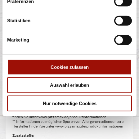
Präferenzen
Pizzateigecken, Knoblauchcreme, unsere Empfehlung:
Siziliana Dip (aus Tomatencreme
...
mehr
Statistiken
Marketing
6,99 €
Cookies zulassen
Alle Preise in €. Alle Preise inkl. gesetzl. MwSt. Alle Angaben zu
Auswahl erlauben
Grammaturen oder Durchmessern, bspw. der Pizzen sind circa-
Angaben und können durch die Zubereitung geringfügig variieren.
Verwendete Abbildungen können von den tatsächlich gelieferten
Produkten abweichen. Wir liefern innerhalb von ca. 30 Minuten.
Nur notwendige Cookies
* Weitere Produktinformationen zu vorverpackten Lebensmitteln
finden Sie unter www.pizzamax.de/produktinformationen
** Informationen zu möglichen Spuren von Allergenen seitens unsere
Hersteller finden Sie unter www.pizzamax.de/produktinformationen
Zusatzstoffe: