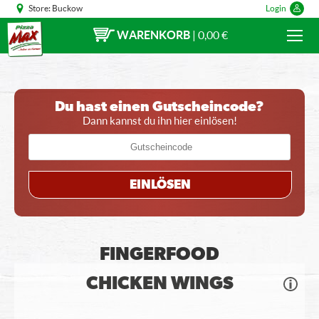
Store:
Buckow
Login
WARENKORB
|
0,00 €
Du hast einen Gutscheincode?
Dann kannst du ihn hier einlösen!
EINLÖSEN
FINGERFOOD
CHICKEN WINGS