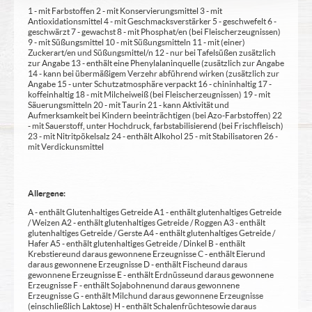
1 - mit Farbstoffen 2 - mit Konservierungsmittel 3 - mit
Antioxidationsmittel 4 - mit Geschmacksverstärker 5 - geschwefelt 6 -
geschwärzt 7 - gewachst 8 - mit Phosphat/en (bei Fleischerzeugnissen)
9 - mit Süßungsmittel 10 - mit Süßungsmitteln 11 - mit (einer)
Zuckerart/en und Süßungsmittel/n 12 - nur bei Tafelsüßen zusätzlich
zur Angabe 13 - enthält eine Phenylalaninquelle (zusätzlich zur Angabe
14 - kann bei übermäßigem Verzehr abführend wirken (zusätzlich zur
Angabe 15 - unter Schutzatmosphäre verpackt 16 - chininhaltig 17 -
koffeinhaltig 18 - mit Milcheiweiß (bei Fleischerzeugnissen) 19 - mit
Säuerungsmitteln 20 - mit Taurin 21 - kann Aktivität und
Aufmerksamkeit bei Kindern beeinträchtigen (bei Azo-Farbstoffen) 22
- mit Sauerstoff, unter Hochdruck, farbstabilisierend (bei Frischfleisch)
23 - mit Nitritpökelsalz 24 - enthält Alkohol 25 - mit Stabilisatoren 26 -
mit Verdickunsmittel
Allergene:
A - enthält Glutenhaltiges Getreide A1 - enthält glutenhaltiges Getreide
/ Weizen A2 - enthält glutenhaltiges Getreide / Roggen A3 - enthält
glutenhaltiges Getreide / Gerste A4 - enthält glutenhaltiges Getreide /
Hafer A5 - enthält glutenhaltiges Getreide / Dinkel B - enthält
Krebstiere und daraus gewonnene Erzeugnisse C - enthält Eier und
daraus gewonnene Erzeugnisse D - enthält Fische und daraus
gewonnene Erzeugnisse E - enthält Erdnüsse und daraus gewonnene
Erzeugnisse F - enthält Sojabohnen und daraus gewonnene
Erzeugnisse G - enthält Milch und daraus gewonnene Erzeugnisse
(einschließlich Laktose) H - enthält Schalenfrüchte sowie daraus