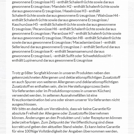
gewonnene Erzeugnisse H1 - enthält Schalenfrüchte sowie daraus
gewonnene Erzeugnisse / Mandeln H2 - enthält Schalenfrüchte sowie
daraus gewonnene Erzeugnisse / Haselnüsse H3 - enthält
Schalenfrüchte sowie daraus gewonnene Erzeugnisse / Walnüsse H4 -
enthält Schalenfrüchte sowie daraus gewonnene Erzeugnisse /
Kaschunüsse H5 - enthält Schalenfrüchte sowie daraus gewonnene
Erzeugnisse / Pecannüsse H6 - enthält Schalenfrüchte sowie daraus
gewonnene Erzeugnisse / Paranüsse H7 - enthält Schalenfrüchte sowie
daraus gewonnene Erzeugnisse / Pistazien H8 - enthält Schalenfrüchte
sowie daraus gewonnene Erzeugnisse / Macadamianüsse I - enthält
Sellerie und daraus gewonnene Erzeugnisse J - enthält Senf und daraus
gewonnene Erzeugnisse K - enthält Sesamsamen und daraus
gewonnene Erzeugnisse L - enthält Sulfit oder Schwefeldioxid M -
enthält Lupinen und daraus gewonnene Erzeugnisse
Trotz größter Sorgfalt können in unseren Produkten neben den
gekennzeichneten Allergenen und deklarationspflichtigen Zusatzstoff
en auch Spuren von weiteren Allergenen und deklarationspflichtigen
Zusatzstoff en enthalten sein, die im Herstellungsprozess (beim
Vorlieferanten oder im Produktionsprozess in unseren Küchen)
verwendet werden. In seltenen Ausnahmefällen ist eine
Kreuzkontamination bei uns oder einem unserer Vorlieferanten nicht
ausgeschlossen.
Wir bittn en deshalb um Verständnis, dass wir keine Garantie für
absolute Freiheit der Allergene oder Zusatzstoffe übernehmen
können. Änderungen an den Produkten und / oder Rezepturen können
jederzeit erfolgen. Zum Zeitpunkt der Veröffentlichung sind diese
korrekt und geben den aktuellen Stand wieder. Es kann keine Garantie
für eine 100%ige Vollständigkeit der Angaben übernommen werden.