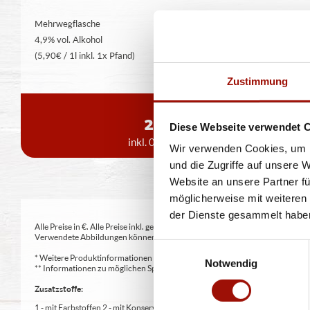
Mehrwegflasche
4,9% vol. Alkohol
(5,90€ / 1l inkl. 1x Pfand)
Zustimmung
0,5 l
2,99 €
Diese Webseite verwendet 
inkl. 0,08 € Pfand
Wir verwenden Cookies, um I
und die Zugriffe auf unsere 
Website an unsere Partner fü
möglicherweise mit weiteren
der Dienste gesammelt habe
Alle Preise in €. Alle Preise inkl. gesetzl. MwSt. Alle Angaben zu Grammatu
Verwendete Abbildungen können von den tatsächlich gelieferten Produkten a
Einwilligungsauswahl
* Weitere Produktinformationen zu vorverpackten Lebensmitteln finden S
Notwendig
** Informationen zu möglichen Spuren von Allergenen seitens unsere Herst
Zusatzstoffe:
1 - mit Farbstoffen 2 - mit Konservierungsmittel 3 - mit Antioxidationsmittel