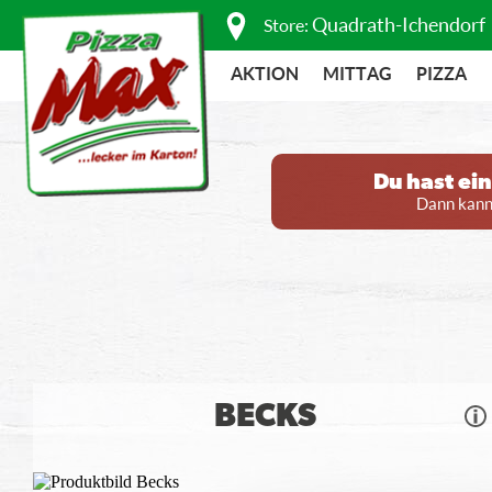
Quadrath-Ichendorf
Store:
AKTION
MITTAG
PIZZA
Du hast ei
Dann kanns
BECKS