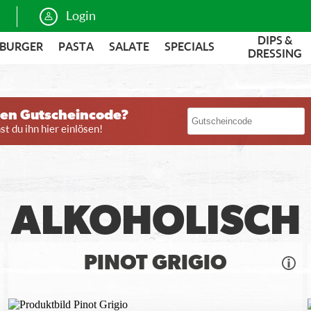
Login
DIPS &
BURGER
PASTA
SALATE
SPECIALS
DRESSING
nen Gutscheincode?
t du ihn hier einlösen!
ALKOHOLISCH
PINOT GRIGIO