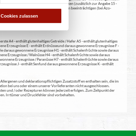
 kann bei übermäßigem Verzehr abführend wirken (zusätzlich zur Angabe 15 -
kann Aktivität und Aufmerksamkeit bei Kindern beeinträchtigen (bei Azo-
Verdickunsmittel
Cookies zulassen
erste A4 - enthält glutenhaltiges Getreide / Hafer A5 - enthält glutenhaltiges
nene Erzeugnisse E - enthält Erdnüsse und daraus gewonnene Erzeugnisse F -
wie daraus gewonnene Erzeugnisse H1 - enthält Schalenfrüchte sowie daraus
ene Erzeugnisse / Walnüsse H4 - enthält Schalenfrüchte sowie daraus
wonnene Erzeugnisse / Paranüsse H7 - enthält Schalenfrüchte sowie daraus
zeugnisse J - enthält Senf und daraus gewonnene Erzeugnisse K - enthält
lergenen und deklarationspflichtigen Zusatzstoff en enthalten sein, die im
ion bei uns oder einem unserer Vorlieferanten nicht ausgeschlossen.
kten und / oder Rezepturen können jederzeit erfolgen. Zum Zeitpunkt der
en. Irrtümer und Druckfehler sind vorbehalten.