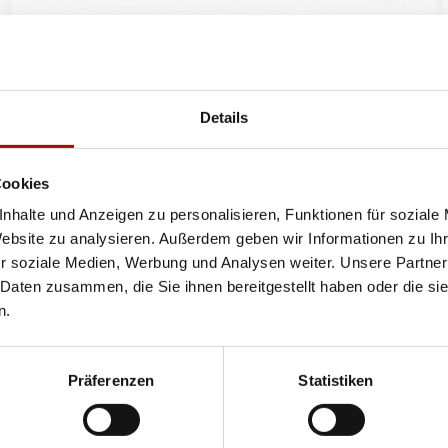
Flasche pfandfrei
12% vol. Alkohol
(14,27€ / 1l)
Details
0,75 l
Cookies
9,99 €
nhalte und Anzeigen zu personalisieren, Funktionen für soziale
Website zu analysieren. Außerdem geben wir Informationen zu I
r soziale Medien, Werbung und Analysen weiter. Unsere Partner
 Daten zusammen, die Sie ihnen bereitgestellt haben oder die s
n.
ren oder Durchmessern, bspw. der Pizzen sind circa-Angaben und können durch die Zuber
bweichen. Wir liefern innerhalb von ca. 30 Minuten.
ie unter www.pizzamax.de/produktinformationen
Präferenzen
Statistiken
eller finden Sie unter www.pizzamax.de/produktinformationen
 4 - mit Geschmacksverstärker 5 - geschwefelt 6 - geschwärzt 7 - gewachst 8 - mit Phosph