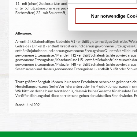
11 - mit (einer) Zuckerart/en und Süßungsmittel/n 12 - nur bei Tafelsüßen z
unter Schutzatmosphäre verpackt 16 - chininhaltig 17 - koffeinhaltig 18 - mi
Farbstoffen) 22 - mit Sauerstoff, unter Hochdruck, farbstabilisierend (bei Fris
Nur notwendige Cook
Allergene:
A - enthält Glutenhaltiges Getreide A1 - enthält glutenhaltiges Getreide / Weiz
Getreide / Dinkel B - enthält Krebstiere und daraus gewonnene Erzeugnisse 
enthält Sojabohnen und daraus gewonnene Erzeugnisse G - enthält Milch und 
gewonnene Erzeugnisse / Mandeln H2 - enthält Schalenfrüchte sowie daraus 
gewonnene Erzeugnisse / Kaschunüsse H5 - enthält Schalenfrüchte sowie dar
gewonnene Erzeugnisse / Pistazien H8 - enthält Schalenfrüchte sowie daraus
Sesamsamen und daraus gewonnene Erzeugnisse L - enthält Sulfit oder Schwe
Trotz größter Sorgfalt können in unseren Produkten neben den gekennzeichne
Herstellungsprozess (beim Vorlieferanten oder im Produktionsprozess in un
Wir bittn en deshalb um Verständnis, dass wir keine Garantie für absolute 
Veröffentlichung sind diese korrekt und geben den aktuellen Stand wieder.
Stand: Juni 2021