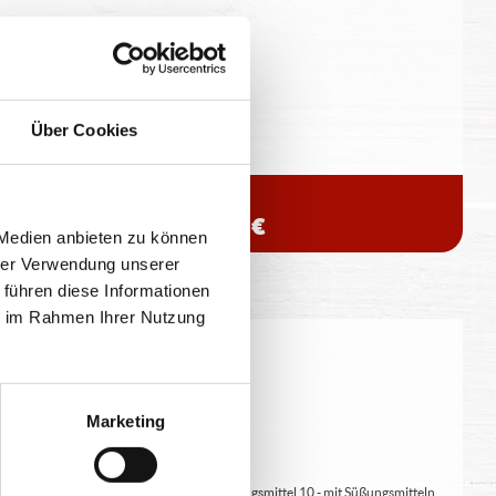
Flasche pfandfrei
12% vol. Alkohol
(14,27€ / 1l)
Über Cookies
0,75 l
9,99 €
 Medien anbieten zu können
hrer Verwendung unserer
 führen diese Informationen
ie im Rahmen Ihrer Nutzung
eitung geringfügig variieren.
Marketing
at/en (bei Fleischerzeugnissen) 9 - mit Süßungsmittel 10 - mit Süßungsmitteln