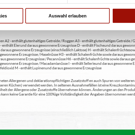
usätzlich zur Angabe 13 - enthält eine Phenylalaninquelle (zusätzlich zur Angabe 14 -
t Milcheiweiß (bei Fleischerzeugnissen) 19 - mit Säuerungsmitteln 20 - mit Taurin 21 - 
chfleisch) 23 - mit Nitritpökelsalz 24 - enthält Alkohol 25 - mit Stabilisatoren 26 - mit 
ies
Auswahl erlauben
en A2 - enthält glutenhaltiges Getreide / Roggen A3 - enthält glutenhaltiges Getreide / G
C - enthält Eier und daraus gewonnene Erzeugnisse D - enthält Fische und daraus gewon
daraus gewonnene Erzeugnisse (einschließlich Laktose) H - enthält Schalenfrüchte so
gewonnene Erzeugnisse / Haselnüsse H3 - enthält Schalenfrüchte sowie daraus gewonn
aus gewonnene Erzeugnisse / Pecannüsse H6 - enthält Schalenfrüchte sowie daraus ge
 gewonnene Erzeugnisse / Macadamianüsse I - enthält Sellerie und daraus gewonnene Er
feldioxid M - enthält Lupinen und daraus gewonnene Erzeugnisse
ten Allergenen und deklarationspflichtigen Zusatzstoff en auch Spuren von weiteren Al
seren Küchen) verwendet werden. In seltenen Ausnahmefällen ist eine Kreuzkontaminat
Freiheit der Allergene oder Zusatzstoffe übernehmen können. Änderungen an den Produ
 Es kann keine Garantie für eine 100%ige Vollständigkeit der Angaben übernommen werd