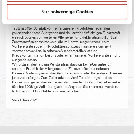
Sellerie und daraus gewonnene Erzeugnisse J - enthält Senf und daraus
gewonnene Erzeugnisse K - enthält Sesamsamen und daraus
gewonnene Erzeugnisse L - enthält Sulfit oder Schwefeldioxid M -
Nur notwendige Cookies
enthält Lupinen und daraus gewonnene Erzeugnisse
Trotz größter Sorgfalt können in unseren Produkten neben den
gekennzeichneten Allergenen und deklarationspflichtigen Zusatzstoff
en auch Spuren von weiteren Allergenen und deklarationspflichtigen
Zusatzstoff en enthalten sein, die im Herstellungsprozess (beim
Vorlieferanten oder im Produktionsprozess in unseren Küchen)
verwendet werden. In seltenen Ausnahmefällen ist eine
Kreuzkontamination bei uns oder einem unserer Vorlieferanten nicht
ausgeschlossen.
Wir bittn en deshalb um Verständnis, dass wir keine Garantie für
absolute Freiheit der Allergene oder Zusatzstoffe übernehmen
können. Änderungen an den Produkten und / oder Rezepturen können
jederzeit erfolgen. Zum Zeitpunkt der Veröffentlichung sind diese
korrekt und geben den aktuellen Stand wieder. Es kann keine Garantie
für eine 100%ige Vollständigkeit der Angaben übernommen werden.
Irrtümer und Druckfehler sind vorbehalten.
Stand: Juni 2021