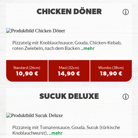
CHICKEN DÖNER
Pizzateig mit Knoblauchsauce, Gouda, Chicken-Kebab,
roten Zwiebeln, nach dem Backen
...
mehr
Standard
(26cm)
Maxi
(32cm)
Wumbo
(38cm)
10,90 €
14,90 €
18,90 €
SUCUK DELUXE
Pizzateig mit Tomatensauce, Gouda, Sucuk (türkische
Knoblauchwurst),
...
mehr