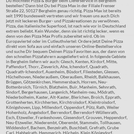
Du möchtest Pizza & Burger beim Lieferservice in Bergheim
bestellen? Dann bist Du bei Pizza Max in der Filiale Frenser
Straße 22, 50127 Bergheim genau richtig. Pizza Max ist bereits
seit 1990 bundesweit vertreten und wir freuen uns auch Dich
jetzt mit leckeren Burger- und Pizzakreationen zu verwöhnen.
Pizza, das italienische Superfood, ist nach wie vor in Deutschland
extrem beliebt. Kein Wunder, denn sie ist richtig lecker, wenn es
denn von den Pizza Max Profis zubereitet wird. Ob im
Europaviertel oder im Cutleuthviertel: Ordere jetzt Deine Pizza
direkt vom Sofa aus und einfach unseren Online-Bestellservice
und suche Dir bequem Deinen Pizza Favoriten aus, der dann von
den schnellen Pizzafahrern ausgeliefert wird. In folgende Gebiete
in Bergheim liefern wir auch: Glesch, Kenten, Kirdorf, Mitte,
Paffendorf, Thorr, Zieverich, Ahe, Ichendorf, Quadrath,
Quadrath-Ichendorf, Auenheim, Büsdorf, Fliesteden, Glessen,
Hüchelhoven, Niederaußem, Oberaußem, Rheidt, Balkhausen,
Brüggen, Götzenkirchen, Hemmersbach, Horrem, Neu-
Bottenbroich, Türnich, Blatzheim, Buir, Manheim, Sehnrath,
Sindorf, Bergerhausen, Langenich, Manheim-neu, Mödrath,
Niederbolheim, Kaster, Alt-Kaster, Blerichen, Broich, Epprath,
Grottenherten, Kirchherten, Kirchtroisdorf, Kleintroisdorf,
Königshoven, Lipp, Millendorf, Oppendorf, Pütz, Rath, Weiler
Hohenholz, Angelsdorf, Berrendorf, Berrendorf-Wüllenrath,
Esch, Etzweiler, Frankeshoven, Giesendorf, Grouven, Heppendorf,
Neu-Etzweiler, Niederembt, Oberembt, Stammeln, Tollhausen,
Widdendorf, Bachem, Benzelrath, Buschbell, Grefrath, Grube
Carl, Habbelrath, Hemmerich, Hücheln, Klein Königsdorf,