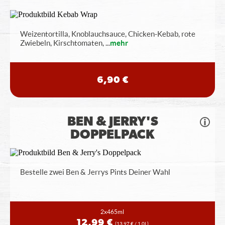
Weizentortilla, Knoblauchsauce, Chicken-Kebab, rote
Zwiebeln, Kirschtomaten,
...
mehr
6,90 €
BEN & JERRY'S
DOPPELPACK
Bestelle zwei Ben & Jerrys Pints Deiner Wahl
2x465ml
12,99 €
(13,97 € / 1,0L)