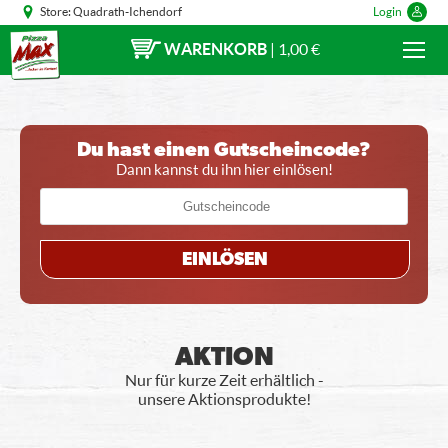
Store:
Quadrath-Ichendorf
Login
WARENKORB
|
1,00 €
Du hast einen Gutscheincode?
Dann kannst du ihn hier einlösen!
EINLÖSEN
AKTION
Nur für kurze Zeit erhältlich -
unsere Aktionsprodukte!