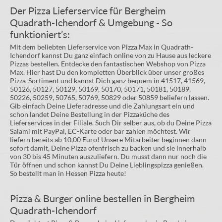
Der Pizza Lieferservice für Bergheim
Quadrath-Ichendorf & Umgebung - So
funktioniert’s:
Mit dem beliebten Lieferservice von Pizza Max in Quadrath-
Ichendorf kannst Du ganz einfach online von zu Hause aus leckere
Pizzas bestellen. Entdecke den fantastischen Webshop von Pizza
Max. Hier hast Du den kompletten Überblick über unser großes
Pizza-Sortiment und kannst Dich ganz bequem in 41517, 41569,
50126, 50127, 50129, 50169, 50170, 50171, 50181, 50189,
50226, 50259, 50765, 50769, 50829 oder 50859 beliefern lassen.
Gib einfach Deine Lieferadresse und die Zahlungsart ein und
schon landet Deine Bestellung in der Pizzaküche des
Lieferservices in der Filiale. Such Dir selber aus, ob du Deine Pizza
Salami mit PayPal, EC-Karte oder bar zahlen möchtest. Wir
liefern bereits ab 10,00 Euro! Unsere Mitarbeiter beginnen dann
sofort damit, Deine Pizza ofenfrisch zu backen und sie innerhalb
von 30 bis 45 Minuten auszuliefern. Du musst dann nur noch die
Tür öffnen und schon kannst Du Deine Lieblingspizza genießen.
So bestellt man in Hessen Pizza heute!
Pizza & Burger online bestellen in Bergheim
Quadrath-Ichendorf