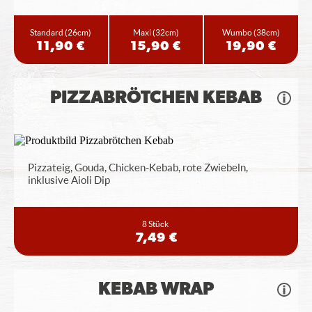
Standard
(26cm)
Maxi
(32cm)
Wumbo
(38cm)
11,90 €
15,90 €
19,90 €
PIZZABRÖTCHEN KEBAB
Pizzateig, Gouda, Chicken-Kebab, rote Zwiebeln,
inklusive Aioli Dip
8 Stück
7,49 €
KEBAB WRAP