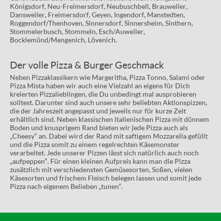
Königsdorf, Neu-Freimersdorf, Neubuschbell, Brauweiler,
Dansweiler, Freimersdorf, Geyen, Ingendorf, Manstedten,
Roggendorf/Thenhoven, Sinnersdorf, Sinnersheim, Sinthern,
Stommelerbusch, Stommeln, Esch/Auweiler,
Bocklemünd/Mengenich, Lövenich.
Der volle Pizza & Burger Geschmack
Neben Pizzaklassikern wie Margeritha, Pizza Tonno, Salami oder
Pizza Mista haben wir auch eine Vielzahl an eigens für Dich
kreierten Pizzalieblingen, die Du unbedingt mal ausprobieren
solltest. Darunter sind auch unsere sehr beliebten Aktionspizzen,
die der Jahreszeit angepasst und jeweils nur für kurze Zeit
erhältlich sind. Neben klassischen italienischen Pizza mit dünnem
Boden und knusprigem Rand bieten wir jede Pizza auch als
„Cheesy“ an. Dabei wird der Rand mit saftigem Mozzarella gefüllt
und die Pizza somit zu einem regelrechten Käsemonster
verarbeitet. Jede unserer Pizzen lässt sich natürlich auch noch
„aufpeppen“. Für einen kleinen Aufpreis kann man die Pizza
zusätzlich mit verschiedensten Gemüsesorten, Soßen, vielen
Käsesorten und frischem Fleisch belegen lassen und somit jede
Pizza nach eigenem Belieben „tunen“.