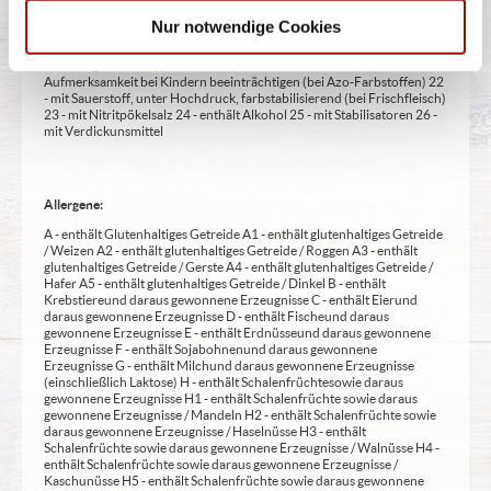
14 - kann bei übermäßigem Verzehr abführend wirken (zusätzlich zur
Nur notwendige Cookies
Angabe 15 - unter Schutzatmosphäre verpackt 16 - chininhaltig 17 -
koffeinhaltig 18 - mit Milcheiweiß (bei Fleischerzeugnissen) 19 - mit
Säuerungsmitteln 20 - mit Taurin 21 - kann Aktivität und
Aufmerksamkeit bei Kindern beeinträchtigen (bei Azo-Farbstoffen) 22
- mit Sauerstoff, unter Hochdruck, farbstabilisierend (bei Frischfleisch)
23 - mit Nitritpökelsalz 24 - enthält Alkohol 25 - mit Stabilisatoren 26 -
mit Verdickunsmittel
Allergene:
A - enthält Glutenhaltiges Getreide A1 - enthält glutenhaltiges Getreide
/ Weizen A2 - enthält glutenhaltiges Getreide / Roggen A3 - enthält
glutenhaltiges Getreide / Gerste A4 - enthält glutenhaltiges Getreide /
Hafer A5 - enthält glutenhaltiges Getreide / Dinkel B - enthält
Krebstiere und daraus gewonnene Erzeugnisse C - enthält Eier und
daraus gewonnene Erzeugnisse D - enthält Fische und daraus
gewonnene Erzeugnisse E - enthält Erdnüsse und daraus gewonnene
Erzeugnisse F - enthält Sojabohnen und daraus gewonnene
Erzeugnisse G - enthält Milch und daraus gewonnene Erzeugnisse
(einschließlich Laktose) H - enthält Schalenfrüchte sowie daraus
gewonnene Erzeugnisse H1 - enthält Schalenfrüchte sowie daraus
gewonnene Erzeugnisse / Mandeln H2 - enthält Schalenfrüchte sowie
daraus gewonnene Erzeugnisse / Haselnüsse H3 - enthält
Schalenfrüchte sowie daraus gewonnene Erzeugnisse / Walnüsse H4 -
enthält Schalenfrüchte sowie daraus gewonnene Erzeugnisse /
Kaschunüsse H5 - enthält Schalenfrüchte sowie daraus gewonnene