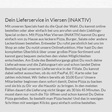
Dein Lieferservice in Viersen (INAKTIV)
Mit unseren Specials hast du die Qual der Wahl. Du kannst online
bestellen oder aber einfach bei uns anrufen und dein Lieblings-
Special ordern. Mit Pizza Max Viersen (INAKTIV) kannst Du ganz
einfach von zu Hause aus leckere Pizza, Burger, Salate oder andere
Leckerbissen bestellen. Entweder Du rufst persönlich bei uns im
Shop an oder Du nutzt unsere Onlinefunktion. Hier hast Du den
kompletten Überblick über unser großes Pizza-Sortiment und
kannst ganz bequem zwischen den vielen Möglichkeiten
entscheiden. Am Ende des Bestellvorgangs gibst Du noch deine
Lieferadresse und die Zahlungsart ein und schon landet Deine
Bestellung bei unserem Lieferservice in der Filiale. Du kannst
dabei selbst aussuchen, ob du mit PayPal, EC-Karte oder bar
zahlen möchtest. Wir liefern bereits ab 10,00 Euro! Unsere
Mitarbeiter beginnen dann sofort damit, Deine Pizza zu backen
und sie bis zu Dir vor die Haustür zu bringen. In den meisten
Fällen dauert die Lieferung nicht länger als 30 bis 45 Minuten. Du
musst dann nur noch die Tür öffnen und schon kannst Du Deine
Pizza genießen. So bestellt man Pizza heute! Und das in wenigen
Schritten mit wenigen Klicks: ganz einfach online bestellen.