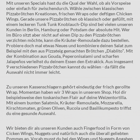
Mit unseren Specials hast du die Qual der Wahl, ob als Vorspeise
oder einfach für zwischendurch. Wähle zwischen klassischen
Pizzabrötchen Kreationen, frischen Wraps oder deftigen Chicken
Wings. Gerade unsere Pizzabrötchen ob klassisch oder gefüllt, mit
einem leckeren Tunk Tunk Knoblauch-Dip sind bei vielen unseren
Kunden in Berlin, Hamburg oder Potsdam der absolute Hit. Wer
im Büro sitzt aber nicht auf einen Dip zu den Pizzabrötchen
verzichten möchte, kann die Kräuter-Remoulade dazu bestellen.
Probiere doch mal etwas Neues und kombiniere deinen Salat zum
Beispiel mit den aus Pizzateig gemachten Brötchen „Diablito“. Mit
der Kombination aus Gouda, Peperonisalami und scharfen
Jalapeños verleihst du deinem Essen den Extrakick. Aus insgesamt
9 verschiedenen Pizzabrötchen kannst du wählen - da fällt die
Auswahl nicht immer leicht.
Zu unseren Kassenschlagern gehört eindeutig der frisch gerollte
Wrap. Momentan haben wir 3 Wraps in unserem Shop. Hol dir
beispielsweise den toskanischen Flair auf deine Weizentortilla.
Mit einem bunten Salatmix, Kräuter-Remoulade, Mozzarella,
Kirschtomaten, grünen Oliven, Rucola und Basilikumpesto triffst
du eine gesunde Auswahl.
Wir bieten dir als unseren Kunden auch Fingerfood in Form von
Cicken Wings, Nuggets und natürlich auch die überall geliebten
Pommes an. Vorab musst du bei den Wings und Nuggets Angaben