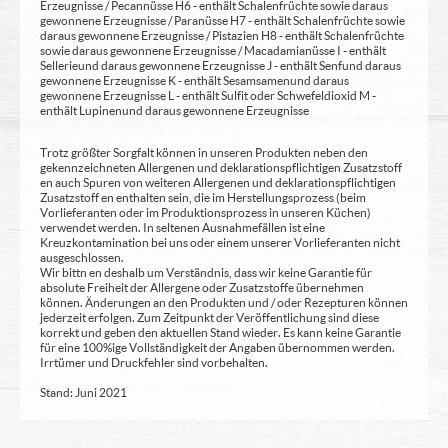
Erzeugnisse / Pecannüsse H6 - enthält Schalenfrüchte sowie daraus
gewonnene Erzeugnisse / Paranüsse H7 - enthält Schalenfrüchte sowie
daraus gewonnene Erzeugnisse / Pistazien H8 - enthält Schalenfrüchte
sowie daraus gewonnene Erzeugnisse / Macadamianüsse I - enthält
Sellerie und daraus gewonnene Erzeugnisse J - enthält Senf und daraus
gewonnene Erzeugnisse K - enthält Sesamsamen und daraus
gewonnene Erzeugnisse L - enthält Sulfit oder Schwefeldioxid M -
enthält Lupinen und daraus gewonnene Erzeugnisse
Trotz größter Sorgfalt können in unseren Produkten neben den
gekennzeichneten Allergenen und deklarationspflichtigen Zusatzstoff
en auch Spuren von weiteren Allergenen und deklarationspflichtigen
Zusatzstoff en enthalten sein, die im Herstellungsprozess (beim
Vorlieferanten oder im Produktionsprozess in unseren Küchen)
verwendet werden. In seltenen Ausnahmefällen ist eine
Kreuzkontamination bei uns oder einem unserer Vorlieferanten nicht
ausgeschlossen.
Wir bittn en deshalb um Verständnis, dass wir keine Garantie für
absolute Freiheit der Allergene oder Zusatzstoffe übernehmen
können. Änderungen an den Produkten und / oder Rezepturen können
jederzeit erfolgen. Zum Zeitpunkt der Veröffentlichung sind diese
korrekt und geben den aktuellen Stand wieder. Es kann keine Garantie
für eine 100%ige Vollständigkeit der Angaben übernommen werden.
Irrtümer und Druckfehler sind vorbehalten.
Stand: Juni 2021