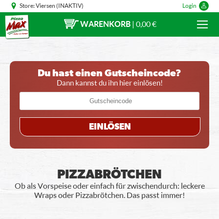
Store:
Viersen (INAKTIV)
Login
WARENKORB
|
0,00 €
Du hast einen Gutscheincode?
Dann kannst du ihn hier einlösen!
EINLÖSEN
PIZZABRÖTCHEN
Ob als Vorspeise oder einfach für zwischendurch: leckere
Wraps oder Pizzabrötchen. Das passt immer!