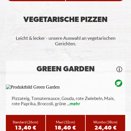
VEGETARISCHE PIZZEN
Leicht & lecker - unsere Auswahl an vegetarischen
Gerichten.
GREEN GARDEN
Pizzateig, Tomatensauce, Gouda, rote Zwiebeln, Mais,
rote Paprika, Broccoli, grüne
...
mehr
Standard
(26cm)
Maxi
(32cm)
Wumbo
(38cm)
13,40 €
18,40 €
24,40 €