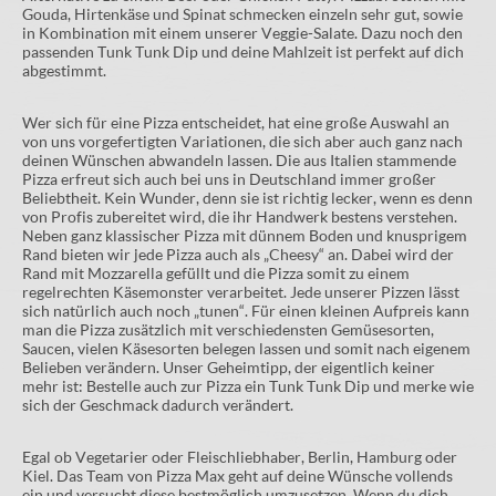
Gouda, Hirtenkäse und Spinat schmecken einzeln sehr gut, sowie
in Kombination mit einem unserer Veggie-Salate. Dazu noch den
passenden Tunk Tunk Dip und deine Mahlzeit ist perfekt auf dich
abgestimmt.
Wer sich für eine Pizza entscheidet, hat eine große Auswahl an
von uns vorgefertigten Variationen, die sich aber auch ganz nach
deinen Wünschen abwandeln lassen. Die aus Italien stammende
Pizza erfreut sich auch bei uns in Deutschland immer großer
Beliebtheit. Kein Wunder, denn sie ist richtig lecker, wenn es denn
von Profis zubereitet wird, die ihr Handwerk bestens verstehen.
Neben ganz klassischer Pizza mit dünnem Boden und knusprigem
Rand bieten wir jede Pizza auch als „Cheesy“ an. Dabei wird der
Rand mit Mozzarella gefüllt und die Pizza somit zu einem
regelrechten Käsemonster verarbeitet. Jede unserer Pizzen lässt
sich natürlich auch noch „tunen“. Für einen kleinen Aufpreis kann
man die Pizza zusätzlich mit verschiedensten Gemüsesorten,
Saucen, vielen Käsesorten belegen lassen und somit nach eigenem
Belieben verändern. Unser Geheimtipp, der eigentlich keiner
mehr ist: Bestelle auch zur Pizza ein Tunk Tunk Dip und merke wie
sich der Geschmack dadurch verändert.
Egal ob Vegetarier oder Fleischliebhaber, Berlin, Hamburg oder
Kiel. Das Team von Pizza Max geht auf deine Wünsche vollends
ein und versucht diese bestmöglich umzusetzen. Wenn du dich