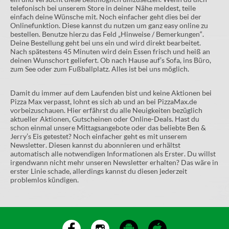
telefonisch bei unserem Store in deiner Nähe meldest, teile
einfach deine Wünsche mit. Noch einfacher geht dies bei der
Onlinefunktion. Diese kannst du nutzen um ganz easy online zu
bestellen. Benutze hierzu das Feld „Hinweise / Bemerkungen“.
Deine Bestellung geht bei uns ein und wird direkt bearbeitet.
Nach spätestens 45 Minuten wird dein Essen frisch und heiß an
deinen Wunschort geliefert. Ob nach Hause auf’s Sofa, ins Büro,
zum See oder zum Fußballplatz. Alles ist bei uns möglich.
Damit du immer auf dem Laufenden bist und keine Aktionen bei
Pizza Max verpasst, lohnt es sich ab und an bei PizzaMax.de
vorbeizuschauen. Hier erfährst du alle Neuigkeiten bezüglich
aktueller Aktionen, Gutscheinen oder Online-Deals. Hast du
schon einmal unsere Mittagsangebote oder das beliebte Ben &
Jerry’s Eis getestet? Noch einfacher geht es mit unserem
Newsletter. Diesen kannst du abonnieren und erhältst
automatisch alle notwendigen Informationen als Erster. Du willst
irgendwann nicht mehr unseren Newsletter erhalten? Das wäre in
erster Linie schade, allerdings kannst du diesen jederzeit
problemlos kündigen.