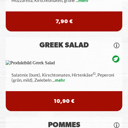
Mozzarella, Kirschtomaten, grüne
...
mehr
7,90 €
GREEK SALAD
G
Salatmix (bunt), Kirschtomaten, Hirtenkäse
, Peperoni
(grün, mild), Zwiebeln
...
mehr
10,90 €
POMMES