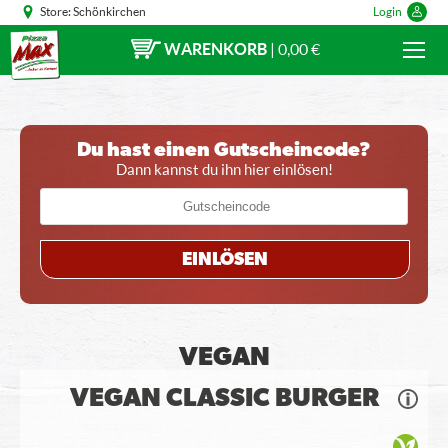
Store:
Schönkirchen
Login
WARENKORB
|
0,00 €
Du hast einen Gutscheincode?
Dann kannst du ihn hier einlösen!
EINLÖSEN
VEGAN
VEGAN CLASSIC BURGER