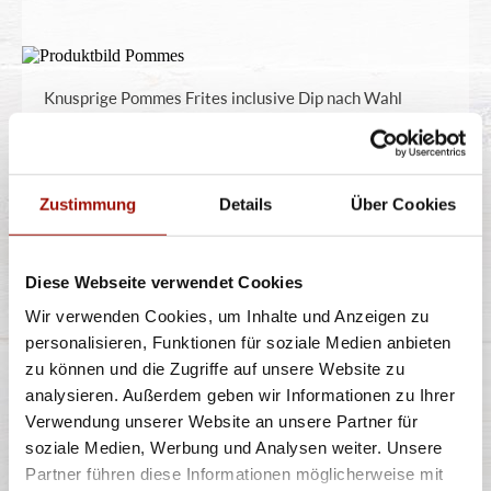
Knusprige Pommes Frites inclusive Dip nach Wahl
5,49 €
Zustimmung
Details
Über Cookies
ROMA
Diese Webseite verwendet Cookies
Wir verwenden Cookies, um Inhalte und Anzeigen zu
personalisieren, Funktionen für soziale Medien anbieten
zu können und die Zugriffe auf unsere Website zu
Spaghetti oder Penne, Käsesahnesauce, Basilikumpesto,
analysieren. Außerdem geben wir Informationen zu Ihrer
Rucola, Kirschtomaten, Gran
...
mehr
Verwendung unserer Website an unsere Partner für
soziale Medien, Werbung und Analysen weiter. Unsere
Partner führen diese Informationen möglicherweise mit
11,40 €