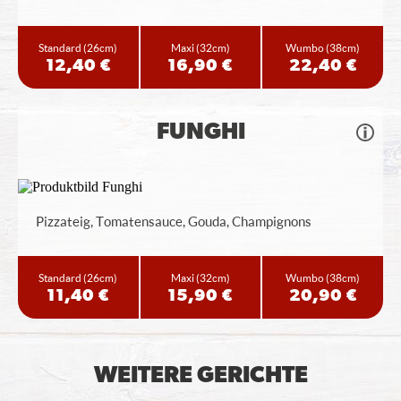
Standard
(26cm)
Maxi
(32cm)
Wumbo
(38cm)
12,40 €
16,90 €
22,40 €
FUNGHI
Pizzateig, Tomatensauce, Gouda, Champignons
Standard
(26cm)
Maxi
(32cm)
Wumbo
(38cm)
11,40 €
15,90 €
20,90 €
WEITERE GERICHTE