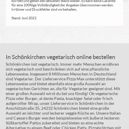
korrekt und geben den aktuellen Stand wieder. Es kann keine Garantie
für eine 100%ige Vollständigkeit der Angaben übernommen werden.
Irrtümer und Druckfehler sind vorbehalten.
Stand: Juni 2021
In Schönkirchen vegetarisch online bestellen
Schönkirchen isst vegetarisch. Immer mehr Menschen ernähren
sich vegetarisch und beschränken sich auf eine pflanzliche
Lebensweise. Insgesamt 8 Millionen Menschen in Deutschland
sind Vegetarier. Der Lieferservice Pizza Max unterstützt diese
Lebensweise und bietet ebenfalls eine große Auswahl an
vegetarischen Gerichten an, die für Vegetarier geeignet sind. Mit
einer großen Auswahl wirst du bei uns fündig! Ob vegetarische
Pizza oder Burger, al dente Pasta, knackiger Salat oder frisch
aufgerollter Wrap, unser Lieferservice in Schönkirchen in der
Anschützstraße 35, 24232 Schönkirchen bietet eine große
Auswahl an leichter und leckerer veggie Küche an. Unsere Italian
und Caesars Burger werden beispielsweise mit äußerst leckeren
Süßkartoffel-Pattys zubereitet und bieten so eine echte
Alternative zu einem Beef oder Chicken Patty. Pizzabrötchen mit