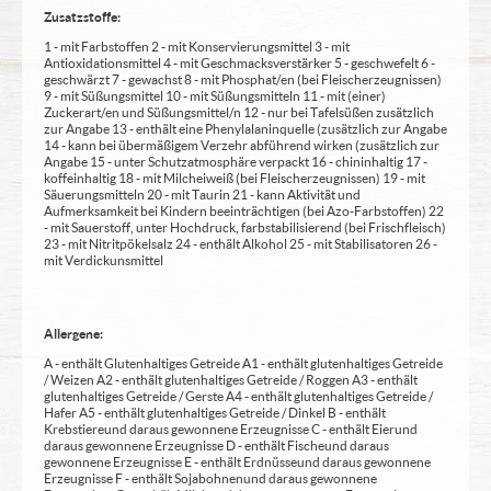
Zusatzstoffe:
1 - mit Farbstoffen 2 - mit Konservierungsmittel 3 - mit
Antioxidationsmittel 4 - mit Geschmacksverstärker 5 - geschwefelt 6 -
geschwärzt 7 - gewachst 8 - mit Phosphat/en (bei Fleischerzeugnissen)
9 - mit Süßungsmittel 10 - mit Süßungsmitteln 11 - mit (einer)
Zuckerart/en und Süßungsmittel/n 12 - nur bei Tafelsüßen zusätzlich
zur Angabe 13 - enthält eine Phenylalaninquelle (zusätzlich zur Angabe
14 - kann bei übermäßigem Verzehr abführend wirken (zusätzlich zur
Angabe 15 - unter Schutzatmosphäre verpackt 16 - chininhaltig 17 -
koffeinhaltig 18 - mit Milcheiweiß (bei Fleischerzeugnissen) 19 - mit
Säuerungsmitteln 20 - mit Taurin 21 - kann Aktivität und
Aufmerksamkeit bei Kindern beeinträchtigen (bei Azo-Farbstoffen) 22
- mit Sauerstoff, unter Hochdruck, farbstabilisierend (bei Frischfleisch)
23 - mit Nitritpökelsalz 24 - enthält Alkohol 25 - mit Stabilisatoren 26 -
mit Verdickunsmittel
Allergene:
A - enthält Glutenhaltiges Getreide A1 - enthält glutenhaltiges Getreide
/ Weizen A2 - enthält glutenhaltiges Getreide / Roggen A3 - enthält
glutenhaltiges Getreide / Gerste A4 - enthält glutenhaltiges Getreide /
Hafer A5 - enthält glutenhaltiges Getreide / Dinkel B - enthält
Krebstiere und daraus gewonnene Erzeugnisse C - enthält Eier und
daraus gewonnene Erzeugnisse D - enthält Fische und daraus
gewonnene Erzeugnisse E - enthält Erdnüsse und daraus gewonnene
Erzeugnisse F - enthält Sojabohnen und daraus gewonnene