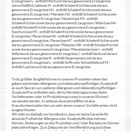
Erzeugnisse G - enthält Milch und daraus gewonnene Erzeugnisse
(einschließlich Laktose) H - enthält Schalenfrüchte sowie daraus
gewonnene Erzeugnisse H1 - enthält Schalenfrüchte sowie daraus
gewonnene Erzeugnisse / Mandeln H2 - enthält Schalenfrüchte sowie
daraus gewonnene Erzeugnisse / Haselnüsse H3 - enthält
Schalenfrüchte sowie daraus gewonnene Erzeugnisse / Walnüsse H4 -
enthält Schalenfrüchte sowie daraus gewonnene Erzeugnisse /
Kaschunüsse H5 - enthält Schalenfrüchte sowie daraus gewonnene
Erzeugnisse / Pecannüsse H6 - enthält Schalenfrüchte sowie daraus
gewonnene Erzeugnisse / Paranüsse H7 - enthält Schalenfrüchte sowie
daraus gewonnene Erzeugnisse / Pistazien H8 - enthält Schalenfrüchte
sowie daraus gewonnene Erzeugnisse / Macadamianüsse I - enthält
Sellerie und daraus gewonnene Erzeugnisse J - enthält Senf und daraus
gewonnene Erzeugnisse K - enthält Sesamsamen und daraus
gewonnene Erzeugnisse L - enthält Sulfit oder Schwefeldioxid M -
enthält Lupinen und daraus gewonnene Erzeugnisse
Trotz größter Sorgfalt können in unseren Produkten neben den
gekennzeichneten Allergenen und deklarationspflichtigen Zusatzstoff
en auch Spuren von weiteren Allergenen und deklarationspflichtigen
Zusatzstoff en enthalten sein, die im Herstellungsprozess (beim
Vorlieferanten oder im Produktionsprozess in unseren Küchen)
verwendet werden. In seltenen Ausnahmefällen ist eine
Kreuzkontamination bei uns oder einem unserer Vorlieferanten nicht
ausgeschlossen.
Wir bittn en deshalb um Verständnis, dass wir keine Garantie für
absolute Freiheit der Allergene oder Zusatzstoffe übernehmen
können. Änderungen an den Produkten und / oder Rezepturen können
jederzeit erfolgen. Zum Zeitpunkt der Veröffentlichung sind diese