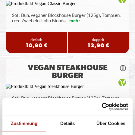
Soft Bun, veganer Blockhouse Burger (125g), Tomaten,
rote Zwiebeln, Lollo Bionda
...
mehr
einfach
doppelt
10,90 €
13,90 €
VEGAN STEAKHOUSE
BURGER
Soft Bun, veganer Blockhouse Burger (125g), Tomaten,
Röstzwiebeln, Lollo Bionda
...
mehr
einfach
doppelt
Zustimmung
Details
Über Cookies
10,90 €
13,90 €