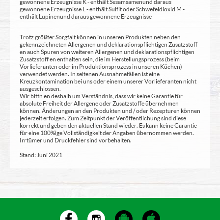
gewonnene Erzeugnisse K - enthält Sesamsamen und daraus
gewonnene Erzeugnisse L - enthält Sulfit oder Schwefeldioxid M -
enthält Lupinen und daraus gewonnene Erzeugnisse
Trotz größter Sorgfalt können in unseren Produkten neben den
gekennzeichneten Allergenen und deklarationspflichtigen Zusatzstoff
en auch Spuren von weiteren Allergenen und deklarationspflichtigen
Zusatzstoff en enthalten sein, die im Herstellungsprozess (beim
Vorlieferanten oder im Produktionsprozess in unseren Küchen)
verwendet werden. In seltenen Ausnahmefällen ist eine
Kreuzkontamination bei uns oder einem unserer Vorlieferanten nicht
ausgeschlossen.
Wir bittn en deshalb um Verständnis, dass wir keine Garantie für
absolute Freiheit der Allergene oder Zusatzstoffe übernehmen
können. Änderungen an den Produkten und / oder Rezepturen können
jederzeit erfolgen. Zum Zeitpunkt der Veröffentlichung sind diese
korrekt und geben den aktuellen Stand wieder. Es kann keine Garantie
für eine 100%ige Vollständigkeit der Angaben übernommen werden.
Irrtümer und Druckfehler sind vorbehalten.
Stand: Juni 2021