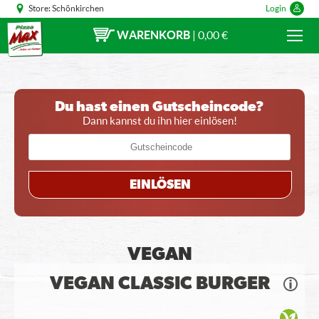
Store:
Schönkirchen
Login
WARENKORB
|
0,00 €
Du hast einen Gutscheincode?
Dann kannst du ihn hier einlösen!
EINLÖSEN
VEGAN
VEGAN CLASSIC BURGER