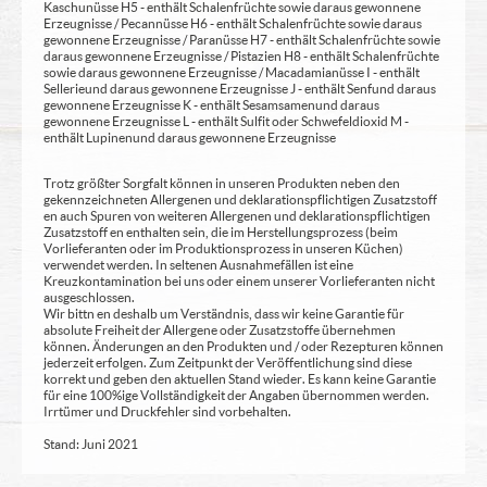
Kaschunüsse H5 - enthält Schalenfrüchte sowie daraus gewonnene
Erzeugnisse / Pecannüsse H6 - enthält Schalenfrüchte sowie daraus
gewonnene Erzeugnisse / Paranüsse H7 - enthält Schalenfrüchte sowie
daraus gewonnene Erzeugnisse / Pistazien H8 - enthält Schalenfrüchte
sowie daraus gewonnene Erzeugnisse / Macadamianüsse I - enthält
Sellerie und daraus gewonnene Erzeugnisse J - enthält Senf und daraus
gewonnene Erzeugnisse K - enthält Sesamsamen und daraus
gewonnene Erzeugnisse L - enthält Sulfit oder Schwefeldioxid M -
enthält Lupinen und daraus gewonnene Erzeugnisse
Trotz größter Sorgfalt können in unseren Produkten neben den
gekennzeichneten Allergenen und deklarationspflichtigen Zusatzstoff
en auch Spuren von weiteren Allergenen und deklarationspflichtigen
Zusatzstoff en enthalten sein, die im Herstellungsprozess (beim
Vorlieferanten oder im Produktionsprozess in unseren Küchen)
verwendet werden. In seltenen Ausnahmefällen ist eine
Kreuzkontamination bei uns oder einem unserer Vorlieferanten nicht
ausgeschlossen.
Wir bittn en deshalb um Verständnis, dass wir keine Garantie für
absolute Freiheit der Allergene oder Zusatzstoffe übernehmen
können. Änderungen an den Produkten und / oder Rezepturen können
jederzeit erfolgen. Zum Zeitpunkt der Veröffentlichung sind diese
korrekt und geben den aktuellen Stand wieder. Es kann keine Garantie
für eine 100%ige Vollständigkeit der Angaben übernommen werden.
Irrtümer und Druckfehler sind vorbehalten.
Stand: Juni 2021