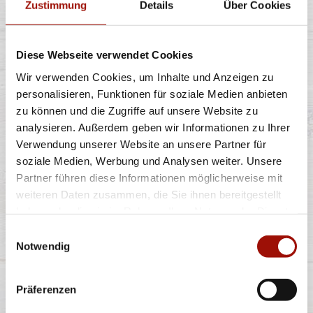
Zustimmung
Details
Über Cookies
Spaghetti oder Penne, Käsesahnesauce, Champignons,
Diese Webseite verwendet Cookies
Gran Moravia (Hartkäse),
...
mehr
Wir verwenden Cookies, um Inhalte und Anzeigen zu
personalisieren, Funktionen für soziale Medien anbieten
zu können und die Zugriffe auf unsere Website zu
12,40 €
analysieren. Außerdem geben wir Informationen zu Ihrer
Verwendung unserer Website an unsere Partner für
soziale Medien, Werbung und Analysen weiter. Unsere
TUNK TUNK
Partner führen diese Informationen möglicherweise mit
weiteren Daten zusammen, die Sie ihnen bereitgestellt
haben oder die sie im Rahmen Ihrer Nutzung der Dienste
gesammelt haben.
Einwilligungsauswahl
CJ
Der Pizza-Dip
Notwendig
Präferenzen
80ml