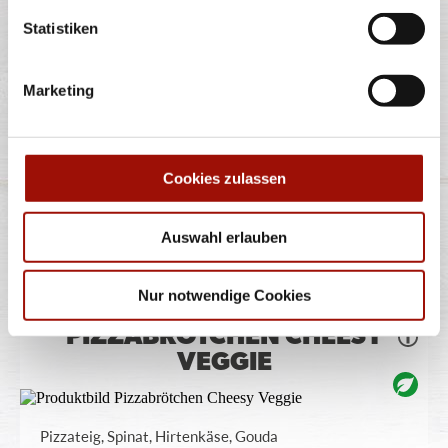
1,90 €
(23,75 € / 1,0L)
Statistiken
PIZZABRÖTCHEN CHEESY
Marketing
Cookies zulassen
Pizzateig, Gouda
Auswahl erlauben
8 Stück
5,99 €
Nur notwendige Cookies
PIZZABRÖTCHEN CHEESY
VEGGIE
Pizzateig, Spinat, Hirtenkäse, Gouda