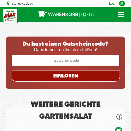
Store:
Rodgau
Login
WARENKORB
|
0,00 €
Du hast einen Gutscheincode?
Dann kannst du ihn hier einlösen!
EINLÖSEN
WEITERE GERICHTE
GARTENSALAT