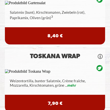
Salatmix (bunt), Kirschtomaten, Zwiebeln (rot),
3
Paprikamix, Oliven (grün)
8,40 €
TOSKANA WRAP
Weizentortilla, bunter Salatmix, Crème fraîche,
Mozzarella, Kirschtomaten, grüne
...
mehr
7,90 €