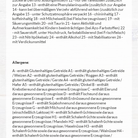
Zuckerart/en und Süßungsmittel/n 12 - nur bei Tafelsüßen zusätzlich
zur Angabe 13 - enthält eine Phenylalaninquelle (zusätzlich zur Angabe
14 - kann bei übermäßigem Verzehr abführend wirken (zusätzlich zur
Angabe 15 - unter Schutzatmosphäre verpackt 16 - chininhaltig 17 -
koffeinhaltig 18 - mit Milcheiweiß (bei Fleischerzeugnissen) 19 - mit
Säuerungsmitteln 20 - mit Taurin 21 - kann Aktivität und
Aufmerksamkeit bei Kindern beeinträchtigen (bei Azo-Farbstoffen) 22
- mit Sauerstoff, unter Hochdruck, farbstabilisierend (bei Frischfleisch)
23 - mit Nitritpökelsalz 24 - enthält Alkohol 25 - mit Stabilisatoren 26 -
mit Verdickunsmittel
Allergene:
A - enthält Glutenhaltiges Getreide A1 - enthält glutenhaltiges Getreide
/ Weizen A2 - enthält glutenhaltiges Getreide / Roggen A3 - enthält
glutenhaltiges Getreide / Gerste A4 - enthält glutenhaltiges Getreide /
Hafer A5 - enthält glutenhaltiges Getreide / Dinkel B - enthält
Krebstiere und daraus gewonnene Erzeugnisse C - enthält Eier und
daraus gewonnene Erzeugnisse D - enthält Fische und daraus
gewonnene Erzeugnisse E - enthält Erdnüsse und daraus gewonnene
Erzeugnisse F - enthält Sojabohnen und daraus gewonnene
Erzeugnisse G - enthält Milch und daraus gewonnene Erzeugnisse
(einschließlich Laktose) H - enthält Schalenfrüchte sowie daraus
gewonnene Erzeugnisse H1 - enthält Schalenfrüchte sowie daraus
gewonnene Erzeugnisse / Mandeln H2 - enthält Schalenfrüchte sowie
daraus gewonnene Erzeugnisse / Haselnüsse H3 - enthält
Schalenfrüchte sowie daraus gewonnene Erzeugnisse / Walnüsse H4 -
enthält Schalenfrüchte sowie daraus gewonnene Erzeugnisse /