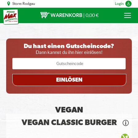
Store:
Rodgau
Login
WARENKORB
|
0,00 €
Du hast einen Gutscheincode?
Dann kannst du ihn hier einlösen!
EINLÖSEN
VEGAN
VEGAN CLASSIC BURGER