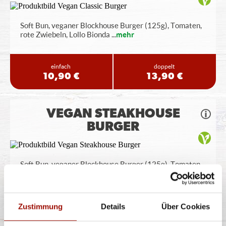
Soft Bun, veganer Blockhouse Burger (125g), Tomaten,
rote Zwiebeln, Lollo Bionda
...
mehr
einfach
doppelt
10,90 €
13,90 €
VEGAN STEAKHOUSE
BURGER
Soft Bun, veganer Blockhouse Burger (125g), Tomaten,
Röstzwiebeln, Lollo Bionda
...
mehr
einfach
doppelt
Zustimmung
Details
Über Cookies
10,90 €
13,90 €