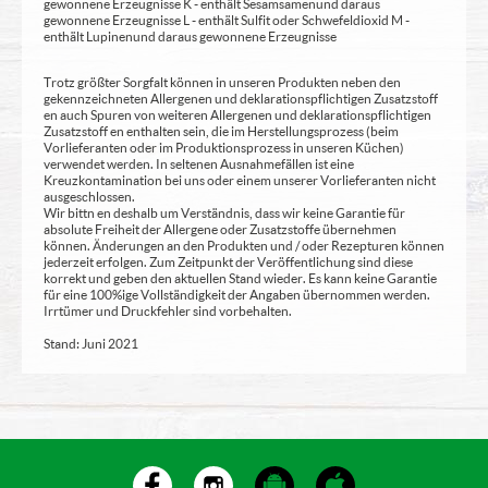
gewonnene Erzeugnisse K - enthält Sesamsamen und daraus
gewonnene Erzeugnisse L - enthält Sulfit oder Schwefeldioxid M -
enthält Lupinen und daraus gewonnene Erzeugnisse
Trotz größter Sorgfalt können in unseren Produkten neben den
gekennzeichneten Allergenen und deklarationspflichtigen Zusatzstoff
en auch Spuren von weiteren Allergenen und deklarationspflichtigen
Zusatzstoff en enthalten sein, die im Herstellungsprozess (beim
Vorlieferanten oder im Produktionsprozess in unseren Küchen)
verwendet werden. In seltenen Ausnahmefällen ist eine
Kreuzkontamination bei uns oder einem unserer Vorlieferanten nicht
ausgeschlossen.
Wir bittn en deshalb um Verständnis, dass wir keine Garantie für
absolute Freiheit der Allergene oder Zusatzstoffe übernehmen
können. Änderungen an den Produkten und / oder Rezepturen können
jederzeit erfolgen. Zum Zeitpunkt der Veröffentlichung sind diese
korrekt und geben den aktuellen Stand wieder. Es kann keine Garantie
für eine 100%ige Vollständigkeit der Angaben übernommen werden.
Irrtümer und Druckfehler sind vorbehalten.
Stand: Juni 2021