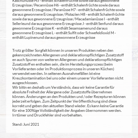
Kaschunüsse H5 - enthält Schalenfrüchte sowie daraus gewonnene
Erzeugnisse / Pecannüsse H6 - enthält Schalenfrüchte sowie daraus
gewonnene Erzeugnisse / Paranüsse H7 - enthält Schalenfrüchte sowie
daraus gewonnene Erzeugnisse / Pistazien H8 - enthält Schalenfrüchte
sowie daraus gewonnene Erzeugnisse / Macadamianüsse I - enthält
Sellerie und daraus gewonnene Erzeugnisse J - enthält Senf und daraus
gewonnene Erzeugnisse K - enthält Sesamsamen und daraus
gewonnene Erzeugnisse L - enthält Sulfit oder Schwefeldioxid M -
enthält Lupinen und daraus gewonnene Erzeugnisse
Trotz größter Sorgfalt können in unseren Produkten neben den
gekennzeichneten Allergenen und deklarationspflichtigen Zusatzstoff
en auch Spuren von weiteren Allergenen und deklarationspflichtigen
Zusatzstoff en enthalten sein, die im Herstellungsprozess (beim
Vorlieferanten oder im Produktionsprozess in unseren Küchen)
verwendet werden. In seltenen Ausnahmefällen ist eine
Kreuzkontamination bei uns oder einem unserer Vorlieferanten nicht
ausgeschlossen.
Wir bittn en deshalb um Verständnis, dass wir keine Garantie für
absolute Freiheit der Allergene oder Zusatzstoffe übernehmen
können. Änderungen an den Produkten und / oder Rezepturen können
jederzeit erfolgen. Zum Zeitpunkt der Veröffentlichung sind diese
korrekt und geben den aktuellen Stand wieder. Es kann keine Garantie
für eine 100%ige Vollständigkeit der Angaben übernommen werden.
Irrtümer und Druckfehler sind vorbehalten.
Stand: Juni 2021