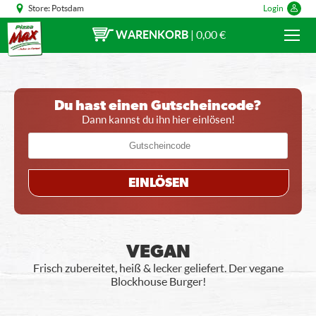
Store:
Potsdam
Login
WARENKORB
|
0,00 €
Du hast einen Gutscheincode?
Dann kannst du ihn hier einlösen!
EINLÖSEN
VEGAN
Frisch zubereitet, heiß & lecker geliefert. Der vegane
Blockhouse Burger!