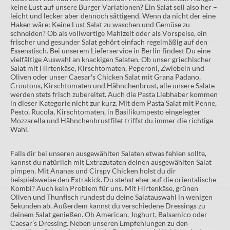
keine Lust auf unsere Burger Variationen? Ein Salat soll also her –
leicht und lecker aber dennoch sättigend. Wenn da nicht der eine
Haken wäre: Keine Lust Salat zu waschen und Gemüse zu
schneiden? Ob als vollwertige Mahlzeit oder als Vorspeise, ein
frischer und gesunder Salat gehört einfach regelmäßig auf den
Essenstisch. Bei unserem Lieferservice in Berlin findest Du eine
vielfältige Auswahl an knackigen Salaten. Ob unser griechischer
Salat mit Hirtenkäse, Kirschtomaten, Peperoni, Zwiebeln und
Oliven oder unser Caesar's Chicken Salat mit Grana Padano,
Croutons, Kirschtomaten und Hähnchenbrust, alle unsere Salate
werden stets frisch zubereitet. Auch die Pasta Liebhaber kommen
in dieser Kategorie nicht zur kurz. Mit dem Pasta Salat mit Penne,
Pesto, Rucola, Kirschtomaten, in Basilikumpesto eingelegter
Mozzarella und Hähnchenbrustfilet triffst du immer die richtige
Wahl.
Falls dir bei unseren ausgewählten Salaten etwas fehlen sollte,
kannst du natürlich mit Extrazutaten deinen ausgewählten Salat
pimpen. Mit Ananas und Cirspy Chicken holst du dir
beispielsweise den Extrakick. Du stehst eher auf die orientalische
Kombi? Auch kein Problem für uns. Mit Hirtenkäse, grünen
Oliven und Thunfisch rundest du deine Salatauswahl in wenigen
Sekunden ab. Außerdem kannst du verschiedene Dressings zu
deinem Salat genießen. Ob American, Joghurt, Balsamico oder
Caesar’s Dressing. Neben unseren Empfehlungen zu den