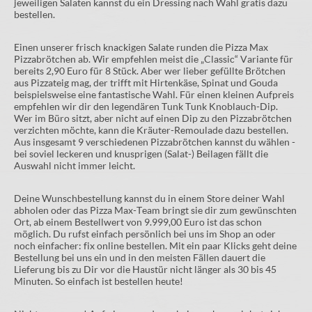
jeweiligen Salaten kannst du ein Dressing nach Wahl gratis dazu
bestellen.
Einen unserer frisch knackigen Salate runden die Pizza Max
Pizzabrötchen ab. Wir empfehlen meist die „Classic“ Variante für
bereits 2,90 Euro für 8 Stück. Aber wer lieber gefüllte Brötchen
aus Pizzateig mag, der trifft mit Hirtenkäse, Spinat und Gouda
beispielsweise eine fantastische Wahl. Für einen kleinen Aufpreis
empfehlen wir dir den legendären Tunk Tunk Knoblauch-Dip.
Wer im Büro sitzt, aber nicht auf einen Dip zu den Pizzabrötchen
verzichten möchte, kann die Kräuter-Remoulade dazu bestellen.
Aus insgesamt 9 verschiedenen Pizzabrötchen kannst du wählen -
bei soviel leckeren und knusprigen (Salat-) Beilagen fällt die
Auswahl nicht immer leicht.
Deine Wunschbestellung kannst du in einem Store deiner Wahl
abholen oder das Pizza Max-Team bringt sie dir zum gewünschten
Ort, ab einem Bestellwert von 9.999,00 Euro ist das schon
möglich. Du rufst einfach persönlich bei uns im Shop an oder
noch einfacher: fix online bestellen. Mit ein paar Klicks geht deine
Bestellung bei uns ein und in den meisten Fällen dauert die
Lieferung bis zu Dir vor die Haustür nicht länger als 30 bis 45
Minuten. So einfach ist bestellen heute!