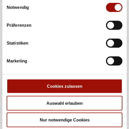
Einwilligungsauswahl
Notwendig
Alle Preise in €. Alle Preise inkl. gesetzl. MwSt. Alle Angaben zu
Grammaturen oder Durchmessern, bspw. der Pizzen sind circa-
Angaben und können durch die Zubereitung geringfügig variieren.
Verwendete Abbildungen können von den tatsächlich gelieferten
Präferenzen
Produkten abweichen. Wir liefern innerhalb von ca. 30 Minuten.
* Weitere Produktinformationen zu vorverpackten Lebensmitteln
finden Sie unter www.pizzamax.de/produktinformationen
Statistiken
** Informationen zu möglichen Spuren von Allergenen seitens unsere
Hersteller finden Sie unter www.pizzamax.de/produktinformationen
Zusatzstoffe:
Marketing
1 - mit Farbstoffen 2 - mit Konservierungsmittel 3 - mit
Antioxidationsmittel 4 - mit Geschmacksverstärker 5 - geschwefelt 6 -
geschwärzt 7 - gewachst 8 - mit Phosphat/en (bei Fleischerzeugnissen)
9 - mit Süßungsmittel 10 - mit Süßungsmitteln 11 - mit (einer)
Zuckerart/en und Süßungsmittel/n 12 - nur bei Tafelsüßen zusätzlich
Cookies zulassen
zur Angabe 13 - enthält eine Phenylalaninquelle (zusätzlich zur Angabe
14 - kann bei übermäßigem Verzehr abführend wirken (zusätzlich zur
Angabe 15 - unter Schutzatmosphäre verpackt 16 - chininhaltig 17 -
koffeinhaltig 18 - mit Milcheiweiß (bei Fleischerzeugnissen) 19 - mit
Auswahl erlauben
Säuerungsmitteln 20 - mit Taurin 21 - kann Aktivität und
Aufmerksamkeit bei Kindern beeinträchtigen (bei Azo-Farbstoffen) 22
- mit Sauerstoff, unter Hochdruck, farbstabilisierend (bei Frischfleisch)
23 - mit Nitritpökelsalz 24 - enthält Alkohol 25 - mit Stabilisatoren 26 -
Nur notwendige Cookies
mit Verdickunsmittel