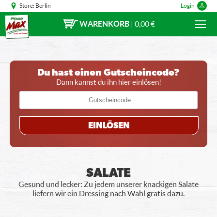
Store:
Berlin
Login
WARENKORB
|
0,00 €
Du hast einen Gutscheincode?
Dann kannst du ihn hier einlösen!
EINLÖSEN
SALATE
Gesund und lecker: Zu jedem unserer knackigen Salate
liefern wir ein Dressing nach Wahl gratis dazu.