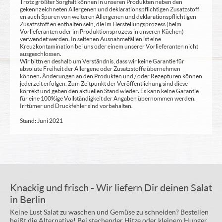
Trotz größter Sorgfalt können in unseren Produkten neben den
gekennzeichneten Allergenen und deklarationspflichtigen Zusatzstoff
en auch Spuren von weiteren Allergenen und deklarationspflichtigen
Zusatzstoff en enthalten sein, die im Herstellungsprozess (beim
Vorlieferanten oder im Produktionsprozess in unseren Küchen)
verwendet werden. In seltenen Ausnahmefällen ist eine
Kreuzkontamination bei uns oder einem unserer Vorlieferanten nicht
ausgeschlossen.
Wir bittn en deshalb um Verständnis, dass wir keine Garantie für
absolute Freiheit der Allergene oder Zusatzstoffe übernehmen
können. Änderungen an den Produkten und / oder Rezepturen können
jederzeit erfolgen. Zum Zeitpunkt der Veröffentlichung sind diese
korrekt und geben den aktuellen Stand wieder. Es kann keine Garantie
für eine 100%ige Vollständigkeit der Angaben übernommen werden.
Irrtümer und Druckfehler sind vorbehalten.
Stand: Juni 2021
Knackig und frisch - Wir liefern Dir deinen Salat
in Berlin
Keine Lust Salat zu waschen und Gemüse zu schneiden? Bestellen
heißt die Alternative! Bei stechender Hitze oder kleinem Hunger