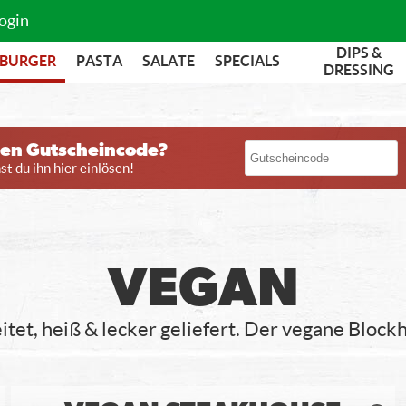
ogin
DIPS &
BURGER
PASTA
SALATE
SPECIALS
DRESSING
nen Gutscheincode?
t du ihn hier einlösen!
VEGAN
itet, heiß & lecker geliefert. Der vegane Bloc