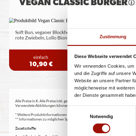
VEGAN CLASSIC BURGER
Soft Bun, veganer Blockhouse Burger (125g), Tomaten,
Zustimmung
rote Zwiebeln, Lollo Bionda
...
mehr
Diese Webseite verwendet 
einfach
doppelt
10,90 €
13,90 €
Wir verwenden Cookies, um I
und die Zugriffe auf unsere 
Website an unsere Partner fü
möglicherweise mit weiteren
der Dienste gesammelt habe
Alle Preise in €. Alle Preise inkl. gesetzl. MwSt. Alle Angaben zu Grammatu
Verwendete Abbildungen können von den tatsächlich gelieferten Produkten a
Einwilligungsauswahl
* Weitere Produktinformationen zu vorverpackten Lebensmitteln finden S
Notwendig
** Informationen zu möglichen Spuren von Allergenen seitens unsere Herst
Zusatzstoffe: