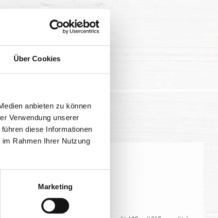
Über Cookies
 Medien anbieten zu können
hrer Verwendung unserer
 führen diese Informationen
ie im Rahmen Ihrer Nutzung
eitung geringfügig variieren.
Marketing