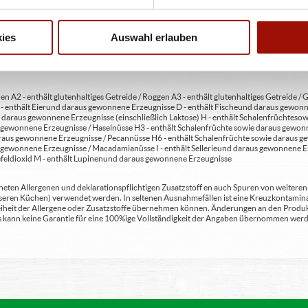
 4 - mit Geschmacksverstärker 5 - geschwefelt 6 - geschwärzt 7 - gewachst 8 - mit Phosph
usätzlich zur Angabe 13 - enthält eine Phenylalaninquelle (zusätzlich zur Angabe 14 -
t Milcheiweiß (bei Fleischerzeugnissen) 19 - mit Säuerungsmitteln 20 - mit Taurin 21 - 
chfleisch) 23 - mit Nitritpökelsalz 24 - enthält Alkohol 25 - mit Stabilisatoren 26 - mit 
ies
Auswahl erlauben
en A2 - enthält glutenhaltiges Getreide / Roggen A3 - enthält glutenhaltiges Getreide / G
C - enthält Eier und daraus gewonnene Erzeugnisse D - enthält Fische und daraus gewon
daraus gewonnene Erzeugnisse (einschließlich Laktose) H - enthält Schalenfrüchte so
gewonnene Erzeugnisse / Haselnüsse H3 - enthält Schalenfrüchte sowie daraus gewonn
aus gewonnene Erzeugnisse / Pecannüsse H6 - enthält Schalenfrüchte sowie daraus ge
 gewonnene Erzeugnisse / Macadamianüsse I - enthält Sellerie und daraus gewonnene Er
feldioxid M - enthält Lupinen und daraus gewonnene Erzeugnisse
ten Allergenen und deklarationspflichtigen Zusatzstoff en auch Spuren von weiteren Al
seren Küchen) verwendet werden. In seltenen Ausnahmefällen ist eine Kreuzkontaminat
Freiheit der Allergene oder Zusatzstoffe übernehmen können. Änderungen an den Produ
 Es kann keine Garantie für eine 100%ige Vollständigkeit der Angaben übernommen werd