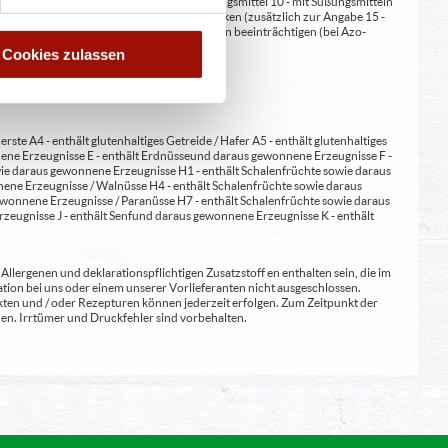
at/en (bei Fleischerzeugnissen) 9 - mit Süßungsmittel 10 - mit Süßungsmitteln
 kann bei übermäßigem Verzehr abführend wirken (zusätzlich zur Angabe 15 -
kann Aktivität und Aufmerksamkeit bei Kindern beeinträchtigen (bei Azo-
Verdickunsmittel
Cookies zulassen
erste A4 - enthält glutenhaltiges Getreide / Hafer A5 - enthält glutenhaltiges
nene Erzeugnisse E - enthält Erdnüsse und daraus gewonnene Erzeugnisse F -
wie daraus gewonnene Erzeugnisse H1 - enthält Schalenfrüchte sowie daraus
ene Erzeugnisse / Walnüsse H4 - enthält Schalenfrüchte sowie daraus
wonnene Erzeugnisse / Paranüsse H7 - enthält Schalenfrüchte sowie daraus
zeugnisse J - enthält Senf und daraus gewonnene Erzeugnisse K - enthält
lergenen und deklarationspflichtigen Zusatzstoff en enthalten sein, die im
ion bei uns oder einem unserer Vorlieferanten nicht ausgeschlossen.
kten und / oder Rezepturen können jederzeit erfolgen. Zum Zeitpunkt der
en. Irrtümer und Druckfehler sind vorbehalten.