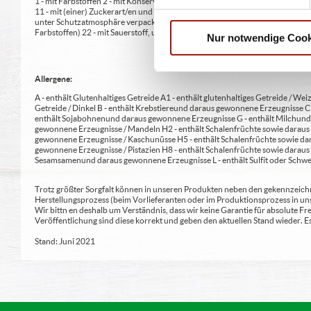
1 - mit Farbstoffen 2 - mit Konservierungsmittel 3 - mit Antioxidationsmittel
11 - mit (einer) Zuckerart/en und Süßungsmittel/n 12 - nur bei Tafelsüßen z
unter Schutzatmosphäre verpackt 16 - chininhaltig 17 - koffeinhaltig 18 - mi
Farbstoffen) 22 - mit Sauerstoff, unter Hochdruck, farbstabilisierend (bei Fris
Nur notwendige Cook
Allergene:
A - enthält Glutenhaltiges Getreide A1 - enthält glutenhaltiges Getreide / Weiz
Getreide / Dinkel B - enthält Krebstiere und daraus gewonnene Erzeugnisse 
enthält Sojabohnen und daraus gewonnene Erzeugnisse G - enthält Milch und 
gewonnene Erzeugnisse / Mandeln H2 - enthält Schalenfrüchte sowie daraus 
gewonnene Erzeugnisse / Kaschunüsse H5 - enthält Schalenfrüchte sowie dar
gewonnene Erzeugnisse / Pistazien H8 - enthält Schalenfrüchte sowie daraus
Sesamsamen und daraus gewonnene Erzeugnisse L - enthält Sulfit oder Schwe
Trotz größter Sorgfalt können in unseren Produkten neben den gekennzeichne
Herstellungsprozess (beim Vorlieferanten oder im Produktionsprozess in un
Wir bittn en deshalb um Verständnis, dass wir keine Garantie für absolute 
Veröffentlichung sind diese korrekt und geben den aktuellen Stand wieder.
Stand: Juni 2021