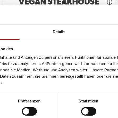
VEGAN STEAKHOUSE
BURGER
Soft Bun, veganer Blockhouse Burger (125g), Tomaten,
Details
Röstzwiebeln, Lollo Bionda
...
mehr
Cookies
einfach
doppelt
10,90 €
13,90 €
nhalte und Anzeigen zu personalisieren, Funktionen für soziale
Website zu analysieren. Außerdem geben wir Informationen zu I
r soziale Medien, Werbung und Analysen weiter. Unsere Partner
 Daten zusammen, die Sie ihnen bereitgestellt haben oder die s
n.
ren oder Durchmessern, bspw. der Pizzen sind circa-Angaben und können durch die Zuber
bweichen. Wir liefern innerhalb von ca. 30 Minuten.
ie unter www.pizzamax.de/produktinformationen
Präferenzen
Statistiken
eller finden Sie unter www.pizzamax.de/produktinformationen