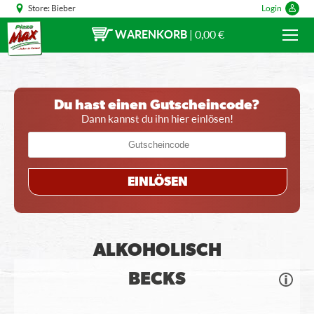
Store:
Bieber
Login
WARENKORB
|
0,00 €
Du hast einen Gutscheincode?
Dann kannst du ihn hier einlösen!
EINLÖSEN
ALKOHOLISCH
BECKS