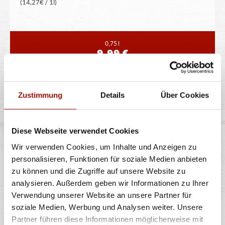
(14,27€ / 1l)
0,75 l
9,99 €
CHIANTI
Zustimmung
Details
Über Cookies
Diese Webseite verwendet Cookies
Flasche pfandfrei
Wir verwenden Cookies, um Inhalte und Anzeigen zu
12% vol. Alkohol
personalisieren, Funktionen für soziale Medien anbieten
(14,27€ / 1l)
zu können und die Zugriffe auf unsere Website zu
analysieren. Außerdem geben wir Informationen zu Ihrer
Verwendung unserer Website an unsere Partner für
soziale Medien, Werbung und Analysen weiter. Unsere
0,75 l
9,99 €
Partner führen diese Informationen möglicherweise mit