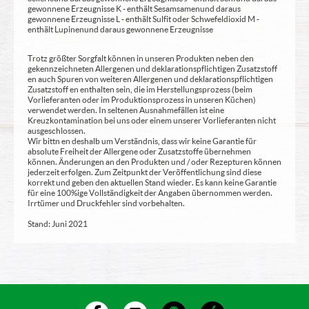
gewonnene Erzeugnisse K - enthält Sesamsamen und daraus
gewonnene Erzeugnisse L - enthält Sulfit oder Schwefeldioxid M -
enthält Lupinen und daraus gewonnene Erzeugnisse
Trotz größter Sorgfalt können in unseren Produkten neben den
gekennzeichneten Allergenen und deklarationspflichtigen Zusatzstoff
en auch Spuren von weiteren Allergenen und deklarationspflichtigen
Zusatzstoff en enthalten sein, die im Herstellungsprozess (beim
Vorlieferanten oder im Produktionsprozess in unseren Küchen)
verwendet werden. In seltenen Ausnahmefällen ist eine
Kreuzkontamination bei uns oder einem unserer Vorlieferanten nicht
ausgeschlossen.
Wir bittn en deshalb um Verständnis, dass wir keine Garantie für
absolute Freiheit der Allergene oder Zusatzstoffe übernehmen
können. Änderungen an den Produkten und / oder Rezepturen können
jederzeit erfolgen. Zum Zeitpunkt der Veröffentlichung sind diese
korrekt und geben den aktuellen Stand wieder. Es kann keine Garantie
für eine 100%ige Vollständigkeit der Angaben übernommen werden.
Irrtümer und Druckfehler sind vorbehalten.
Stand: Juni 2021