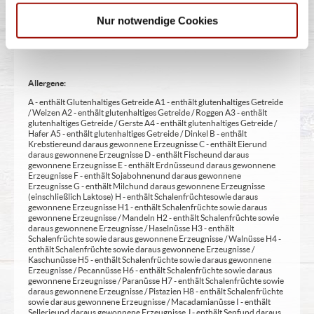
Aufmerksamkeit bei Kindern beeinträchtigen (bei Azo-Farbstoffen) 22
- mit Sauerstoff, unter Hochdruck, farbstabilisierend (bei Frischfleisch)
Nur notwendige Cookies
23 - mit Nitritpökelsalz 24 - enthält Alkohol 25 - mit Stabilisatoren 26 -
mit Verdickunsmittel
Allergene:
A - enthält Glutenhaltiges Getreide A1 - enthält glutenhaltiges Getreide
/ Weizen A2 - enthält glutenhaltiges Getreide / Roggen A3 - enthält
glutenhaltiges Getreide / Gerste A4 - enthält glutenhaltiges Getreide /
Hafer A5 - enthält glutenhaltiges Getreide / Dinkel B - enthält
Krebstiere und daraus gewonnene Erzeugnisse C - enthält Eier und
daraus gewonnene Erzeugnisse D - enthält Fische und daraus
gewonnene Erzeugnisse E - enthält Erdnüsse und daraus gewonnene
Erzeugnisse F - enthält Sojabohnen und daraus gewonnene
Erzeugnisse G - enthält Milch und daraus gewonnene Erzeugnisse
(einschließlich Laktose) H - enthält Schalenfrüchte sowie daraus
gewonnene Erzeugnisse H1 - enthält Schalenfrüchte sowie daraus
gewonnene Erzeugnisse / Mandeln H2 - enthält Schalenfrüchte sowie
daraus gewonnene Erzeugnisse / Haselnüsse H3 - enthält
Schalenfrüchte sowie daraus gewonnene Erzeugnisse / Walnüsse H4 -
enthält Schalenfrüchte sowie daraus gewonnene Erzeugnisse /
Kaschunüsse H5 - enthält Schalenfrüchte sowie daraus gewonnene
Erzeugnisse / Pecannüsse H6 - enthält Schalenfrüchte sowie daraus
gewonnene Erzeugnisse / Paranüsse H7 - enthält Schalenfrüchte sowie
daraus gewonnene Erzeugnisse / Pistazien H8 - enthält Schalenfrüchte
sowie daraus gewonnene Erzeugnisse / Macadamianüsse I - enthält
Sellerie und daraus gewonnene Erzeugnisse J - enthält Senf und daraus