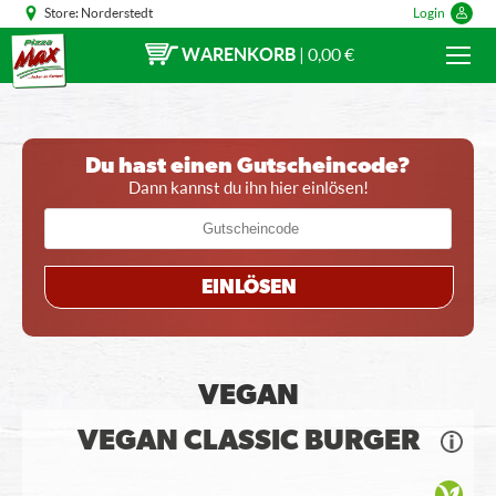
Store:
Norderstedt
Login
WARENKORB
|
0,00 €
Du hast einen Gutscheincode?
Dann kannst du ihn hier einlösen!
EINLÖSEN
VEGAN
VEGAN CLASSIC BURGER