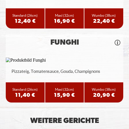
Standard
(26cm)
Maxi
(32cm)
Wumbo
(38cm)
12,40 €
16,90 €
22,40 €
FUNGHI
Pizzateig, Tomatensauce, Gouda, Champignons
Standard
(26cm)
Maxi
(32cm)
Wumbo
(38cm)
11,40 €
15,90 €
20,90 €
WEITERE GERICHTE