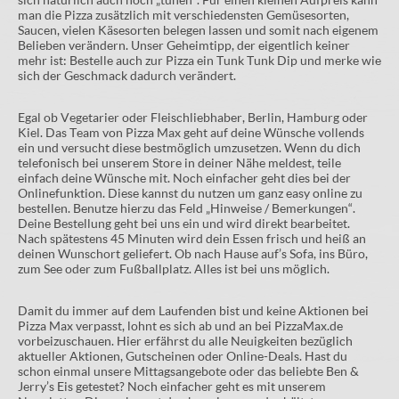
man die Pizza zusätzlich mit verschiedensten Gemüsesorten,
Saucen, vielen Käsesorten belegen lassen und somit nach eigenem
Belieben verändern. Unser Geheimtipp, der eigentlich keiner
mehr ist: Bestelle auch zur Pizza ein Tunk Tunk Dip und merke wie
sich der Geschmack dadurch verändert.
Egal ob Vegetarier oder Fleischliebhaber, Berlin, Hamburg oder
Kiel. Das Team von Pizza Max geht auf deine Wünsche vollends
ein und versucht diese bestmöglich umzusetzen. Wenn du dich
telefonisch bei unserem Store in deiner Nähe meldest, teile
einfach deine Wünsche mit. Noch einfacher geht dies bei der
Onlinefunktion. Diese kannst du nutzen um ganz easy online zu
bestellen. Benutze hierzu das Feld „Hinweise / Bemerkungen“.
Deine Bestellung geht bei uns ein und wird direkt bearbeitet.
Nach spätestens 45 Minuten wird dein Essen frisch und heiß an
deinen Wunschort geliefert. Ob nach Hause auf’s Sofa, ins Büro,
zum See oder zum Fußballplatz. Alles ist bei uns möglich.
Damit du immer auf dem Laufenden bist und keine Aktionen bei
Pizza Max verpasst, lohnt es sich ab und an bei PizzaMax.de
vorbeizuschauen. Hier erfährst du alle Neuigkeiten bezüglich
aktueller Aktionen, Gutscheinen oder Online-Deals. Hast du
schon einmal unsere Mittagsangebote oder das beliebte Ben &
Jerry’s Eis getestet? Noch einfacher geht es mit unserem