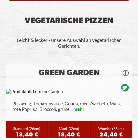
VEGETARISCHE PIZZEN
Leicht & lecker - unsere Auswahl an vegetarischen
Gerichten.
GREEN GARDEN
Pizzateig, Tomatensauce, Gouda, rote Zwiebeln, Mais,
rote Paprika, Broccoli, grüne
...
mehr
Standard
(26cm)
Maxi
(32cm)
Wumbo
(38cm)
13,40 €
18,40 €
24,40 €