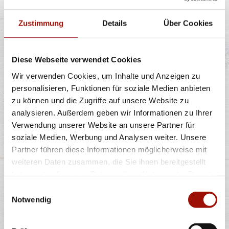
Zustimmung
Details
Über Cookies
Knusprige Pommes Frites inclusive Dip nach Wahl
Diese Webseite verwendet Cookies
Wir verwenden Cookies, um Inhalte und Anzeigen zu
5,49 €
personalisieren, Funktionen für soziale Medien anbieten
zu können und die Zugriffe auf unsere Website zu
analysieren. Außerdem geben wir Informationen zu Ihrer
ROMA
Verwendung unserer Website an unsere Partner für
soziale Medien, Werbung und Analysen weiter. Unsere
Partner führen diese Informationen möglicherweise mit
weiteren Daten zusammen, die Sie ihnen bereitgestellt
haben oder die sie im Rahmen Ihrer Nutzung der Dienste
Spaghetti oder Penne, Käsesahnesauce, Basilikumpesto,
Rucola, Kirschtomaten, Gran
...
mehr
gesammelt haben.
Einwilligungsauswahl
Notwendig
11,40 €