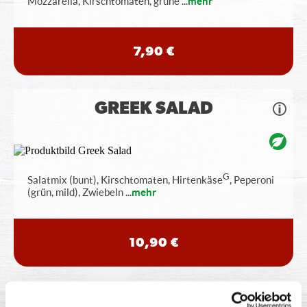
Mozzarella, Kirschtomaten, grüne
...
mehr
7,90 €
GREEK SALAD
G
Salatmix (bunt), Kirschtomaten, Hirtenkäse
, Peperoni
(grün, mild), Zwiebeln
...
mehr
10,90 €
POMMES