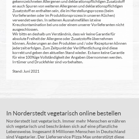
gekennzeichneten Allergenen und deklarationspflichtigen Zusatzstoff
en auch Spuren von weiteren Allergenen und deklarationspflichtigen
Zusatzstoff en enthalten sein, die im Herstellungsprozess (beim
Vorlieferanten oder im Produktionsprozess in unseren Küchen)
verwendet werden. In seltenen Ausnahmefällen ist eine
Kreuzkontamination bei uns oder einem unserer Vorlieferanten nicht
ausgeschlossen.
Wir bittn en deshalb um Verständnis, dass wir keine Garantie für
absolute Freiheit der Allergene oder Zusatzstoffe übernehmen
können. Änderungen an den Produkten und / oder Rezepturen können
jederzeit erfolgen. Zum Zeitpunkt der Veröffentlichung sind diese
korrekt und geben den aktuellen Stand wieder. Es kann keine Garantie
für eine 100%ige Vollständigkeit der Angaben übernommen werden.
Irrtümer und Druckfehler sind vorbehalten.
Stand: Juni 2021
In Norderstedt vegetarisch online bestellen
Norderstedt isst vegetarisch. Immer mehr Menschen ernähren
sich vegetarisch und beschränken sich auf eine pflanzliche
Lebensweise. Insgesamt 8 Millionen Menschen in Deutschland
sind Vegetarier. Der Lieferservice Pizza Max unterstützt diese