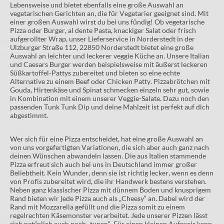
Lebensweise und bietet ebenfalls eine große Auswahl an
vegetarischen Gerichten an, die für Vegetarier geeignet sind. Mit
einer großen Auswahl wirst du bei uns fündig! Ob vegetarische
Pizza oder Burger, al dente Pasta, knackiger Salat oder frisch
aufgerollter Wrap, unser Lieferservice in Norderstedt in der
Ulzburger Straße 112, 22850 Norderstedt bietet eine große
Auswahl an leichter und leckerer veggie Küche an. Unsere Italian
und Caesars Burger werden beispielsweise mit äußerst leckeren
Süßkartoffel-Pattys zubereitet und bieten so eine echte
Alternative zu einem Beef oder Chicken Patty. Pizzabrötchen mit
Gouda, Hirtenkäse und Spinat schmecken einzeln sehr gut, sowie
in Kombination mit einem unserer Veggie-Salate. Dazu noch den
passenden Tunk Tunk Dip und deine Mahlzeit ist perfekt auf dich
abgestimmt.
Wer sich für eine Pizza entscheidet, hat eine große Auswahl an
von uns vorgefertigten Variationen, die sich aber auch ganz nach
deinen Wünschen abwandeln lassen. Die aus Italien stammende
Pizza erfreut sich auch bei uns in Deutschland immer großer
Beliebtheit. Kein Wunder, denn sie ist richtig lecker, wenn es denn
von Profis zubereitet wird, die ihr Handwerk bestens verstehen.
Neben ganz klassischer Pizza mit dünnem Boden und knusprigem
Rand bieten wir jede Pizza auch als „Cheesy“ an. Dabei wird der
Rand mit Mozzarella gefüllt und die Pizza somit zu einem
regelrechten Käsemonster verarbeitet. Jede unserer Pizzen lässt
sich natürlich auch noch „tunen“. Für einen kleinen Aufpreis kann