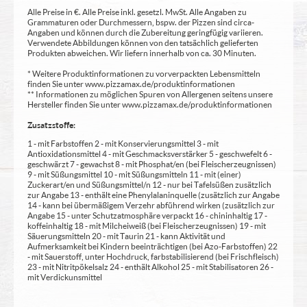
Alle Preise in €. Alle Preise inkl. gesetzl. MwSt. Alle Angaben zu
Grammaturen oder Durchmessern, bspw. der Pizzen sind circa-
Angaben und können durch die Zubereitung geringfügig variieren.
Verwendete Abbildungen können von den tatsächlich gelieferten
Produkten abweichen. Wir liefern innerhalb von ca. 30 Minuten.
* Weitere Produktinformationen zu vorverpackten Lebensmitteln
finden Sie unter www.pizzamax.de/produktinformationen
** Informationen zu möglichen Spuren von Allergenen seitens unsere
Hersteller finden Sie unter www.pizzamax.de/produktinformationen
Zusatzstoffe:
1 - mit Farbstoffen 2 - mit Konservierungsmittel 3 - mit
Antioxidationsmittel 4 - mit Geschmacksverstärker 5 - geschwefelt 6 -
geschwärzt 7 - gewachst 8 - mit Phosphat/en (bei Fleischerzeugnissen)
9 - mit Süßungsmittel 10 - mit Süßungsmitteln 11 - mit (einer)
Zuckerart/en und Süßungsmittel/n 12 - nur bei Tafelsüßen zusätzlich
zur Angabe 13 - enthält eine Phenylalaninquelle (zusätzlich zur Angabe
14 - kann bei übermäßigem Verzehr abführend wirken (zusätzlich zur
Angabe 15 - unter Schutzatmosphäre verpackt 16 - chininhaltig 17 -
koffeinhaltig 18 - mit Milcheiweiß (bei Fleischerzeugnissen) 19 - mit
Säuerungsmitteln 20 - mit Taurin 21 - kann Aktivität und
Aufmerksamkeit bei Kindern beeinträchtigen (bei Azo-Farbstoffen) 22
- mit Sauerstoff, unter Hochdruck, farbstabilisierend (bei Frischfleisch)
23 - mit Nitritpökelsalz 24 - enthält Alkohol 25 - mit Stabilisatoren 26 -
mit Verdickunsmittel