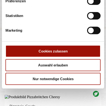
Präferenzen
Statistiken
TRÜFFEL
Marketing
Spaghetti oder Penne, Käsesahnesauce, Champignons,
Gran Moravia (Hartkäse),
...
mehr
Cookies zulassen
12,40 €
Auswahl erlauben
Nur notwendige Cookies
PIZZABRÖTCHEN CHEESY