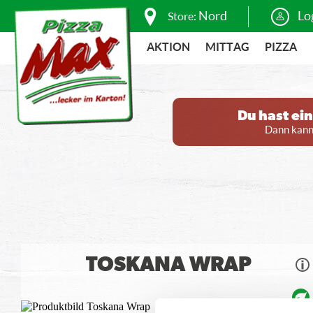
Nord
Lo
Store:
AKTION
MITTAG
PIZZA
Du hast ei
Dann kanns
TOSKANA WRAP