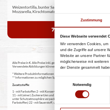
Weizentortilla, bunter Salatmix, Crème fraîche,
Mozzarella, Kirschtomaten, grüne
...
mehr
Zustimmung
7,90 €
Diese Webseite verwendet 
Wir verwenden Cookies, um I
und die Zugriffe auf unsere 
Website an unsere Partner fü
möglicherweise mit weiteren
Alle Preise in €. Alle Preise inkl. gesetzl. MwSt. Alle Angaben zu Grammatu
Verwendete Abbildungen können von den tatsächlich gelieferten Produkten a
der Dienste gesammelt habe
* Weitere Produktinformationen zu vorverpackten Lebensmitteln finden S
** Informationen zu möglichen Spuren von Allergenen seitens unsere Herst
Einwilligungsauswahl
Notwendig
Zusatzstoffe:
1 - mit Farbstoffen 2 - mit Konservierungsmittel 3 - mit Antioxidationsmittel
11 - mit (einer) Zuckerart/en und Süßungsmittel/n 12 - nur bei Tafelsüßen z
unter Schutzatmosphäre verpackt 16 - chininhaltig 17 - koffeinhaltig 18 - mi
Farbstoffen) 22 - mit Sauerstoff, unter Hochdruck, farbstabilisierend (bei Fris