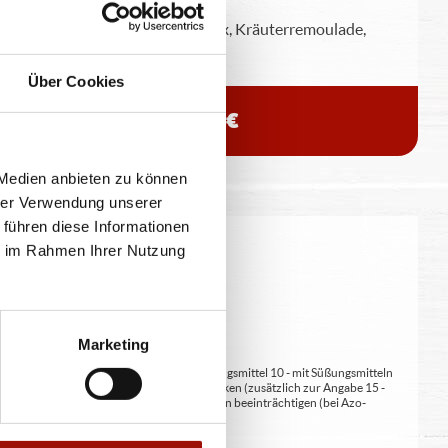
Weizentortilla, bunter Salatmix, Kräuterremoulade,
Crispy Chicken, Cheddar
Über Cookies
7,90 €
 Medien anbieten zu können
hrer Verwendung unserer
 führen diese Informationen
ie im Rahmen Ihrer Nutzung
eitung geringfügig variieren.
Marketing
at/en (bei Fleischerzeugnissen) 9 - mit Süßungsmittel 10 - mit Süßungsmitteln
 kann bei übermäßigem Verzehr abführend wirken (zusätzlich zur Angabe 15 -
kann Aktivität und Aufmerksamkeit bei Kindern beeinträchtigen (bei Azo-
Verdickunsmittel