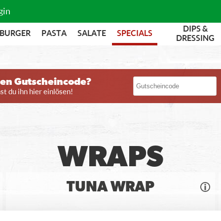
gin
DIPS &
BURGER
PASTA
SALATE
SPECIALS
DRESSING
nen Gutscheincode?
t du ihn hier einlösen!
WRAPS
TUNA WRAP