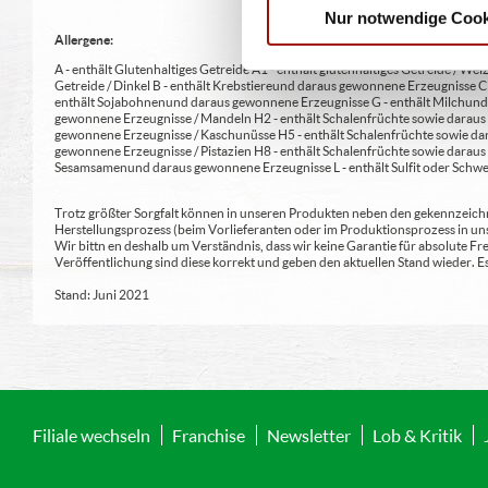
Nur notwendige Cook
Allergene:
A - enthält Glutenhaltiges Getreide A1 - enthält glutenhaltiges Getreide / Weiz
Getreide / Dinkel B - enthält Krebstiere und daraus gewonnene Erzeugnisse 
enthält Sojabohnen und daraus gewonnene Erzeugnisse G - enthält Milch und 
gewonnene Erzeugnisse / Mandeln H2 - enthält Schalenfrüchte sowie daraus 
gewonnene Erzeugnisse / Kaschunüsse H5 - enthält Schalenfrüchte sowie dar
gewonnene Erzeugnisse / Pistazien H8 - enthält Schalenfrüchte sowie daraus
Sesamsamen und daraus gewonnene Erzeugnisse L - enthält Sulfit oder Schwe
Trotz größter Sorgfalt können in unseren Produkten neben den gekennzeichne
Herstellungsprozess (beim Vorlieferanten oder im Produktionsprozess in un
Wir bittn en deshalb um Verständnis, dass wir keine Garantie für absolute 
Veröffentlichung sind diese korrekt und geben den aktuellen Stand wieder.
Stand: Juni 2021
Filiale wechseln
Franchise
Newsletter
Lob & Kritik