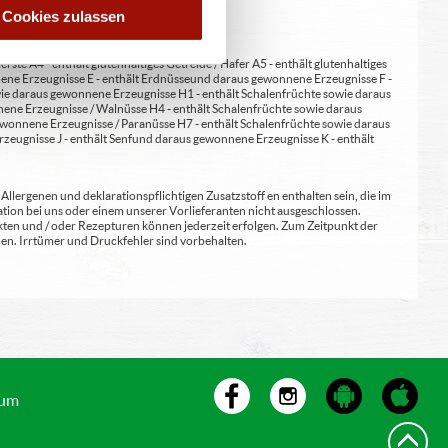
Cookies zulassen
erste A4 - enthält glutenhaltiges Getreide / Hafer A5 - enthält glutenhaltiges
nene Erzeugnisse E - enthält Erdnüsse und daraus gewonnene Erzeugnisse F -
wie daraus gewonnene Erzeugnisse H1 - enthält Schalenfrüchte sowie daraus
ene Erzeugnisse / Walnüsse H4 - enthält Schalenfrüchte sowie daraus
wonnene Erzeugnisse / Paranüsse H7 - enthält Schalenfrüchte sowie daraus
zeugnisse J - enthält Senf und daraus gewonnene Erzeugnisse K - enthält
lergenen und deklarationspflichtigen Zusatzstoff en enthalten sein, die im
ion bei uns oder einem unserer Vorlieferanten nicht ausgeschlossen.
kten und / oder Rezepturen können jederzeit erfolgen. Zum Zeitpunkt der
en. Irrtümer und Druckfehler sind vorbehalten.
sum