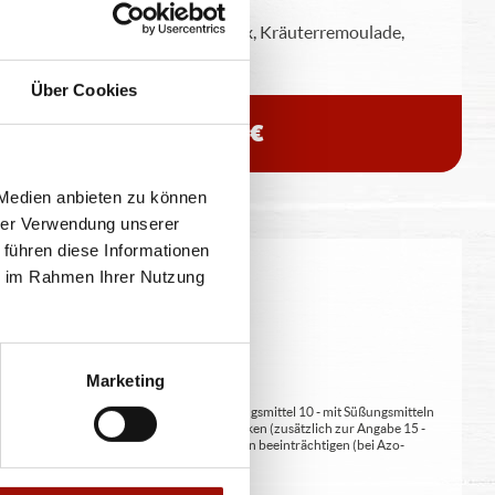
Weizentortilla, bunter Salatmix, Kräuterremoulade,
Crispy Chicken, Cheddar
Über Cookies
7,90 €
 Medien anbieten zu können
hrer Verwendung unserer
 führen diese Informationen
ie im Rahmen Ihrer Nutzung
eitung geringfügig variieren.
Marketing
at/en (bei Fleischerzeugnissen) 9 - mit Süßungsmittel 10 - mit Süßungsmitteln
 kann bei übermäßigem Verzehr abführend wirken (zusätzlich zur Angabe 15 -
kann Aktivität und Aufmerksamkeit bei Kindern beeinträchtigen (bei Azo-
Verdickunsmittel