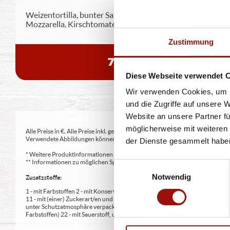
Weizentortilla, bunter Salatmix, Crème fraîche,
Mozzarella, Kirschtomaten, grüne
...
mehr
Zustimmung
7,90 €
Diese Webseite verwendet 
Wir verwenden Cookies, um I
und die Zugriffe auf unsere 
Website an unsere Partner fü
möglicherweise mit weiteren
Alle Preise in €. Alle Preise inkl. gesetzl. MwSt. Alle Angaben zu Grammatu
Verwendete Abbildungen können von den tatsächlich gelieferten Produkten a
der Dienste gesammelt habe
* Weitere Produktinformationen zu vorverpackten Lebensmitteln finden S
** Informationen zu möglichen Spuren von Allergenen seitens unsere Herst
Einwilligungsauswahl
Notwendig
Zusatzstoffe:
1 - mit Farbstoffen 2 - mit Konservierungsmittel 3 - mit Antioxidationsmittel
11 - mit (einer) Zuckerart/en und Süßungsmittel/n 12 - nur bei Tafelsüßen z
unter Schutzatmosphäre verpackt 16 - chininhaltig 17 - koffeinhaltig 18 - mi
Farbstoffen) 22 - mit Sauerstoff, unter Hochdruck, farbstabilisierend (bei Fris