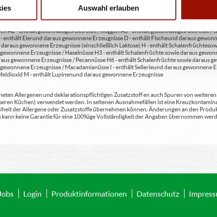
ies
Auswahl erlauben
en A2 - enthält glutenhaltiges Getreide / Roggen A3 - enthält glutenhaltiges Getreide / G
C - enthält Eier und daraus gewonnene Erzeugnisse D - enthält Fische und daraus gewon
daraus gewonnene Erzeugnisse (einschließlich Laktose) H - enthält Schalenfrüchte so
gewonnene Erzeugnisse / Haselnüsse H3 - enthält Schalenfrüchte sowie daraus gewonn
aus gewonnene Erzeugnisse / Pecannüsse H6 - enthält Schalenfrüchte sowie daraus ge
 gewonnene Erzeugnisse / Macadamianüsse I - enthält Sellerie und daraus gewonnene Er
feldioxid M - enthält Lupinen und daraus gewonnene Erzeugnisse
ten Allergenen und deklarationspflichtigen Zusatzstoff en auch Spuren von weiteren Al
seren Küchen) verwendet werden. In seltenen Ausnahmefällen ist eine Kreuzkontaminat
Freiheit der Allergene oder Zusatzstoffe übernehmen können. Änderungen an den Produ
 Es kann keine Garantie für eine 100%ige Vollständigkeit der Angaben übernommen werd
Jobs
Login
Produktinformationen
Datenschutz
Impres