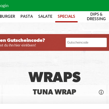
Login
DIPS &
BURGER
PASTA
SALATE
SPECIALS
DRESSING
nen Gutscheincode?
t du ihn hier einlösen!
WRAPS
TUNA WRAP