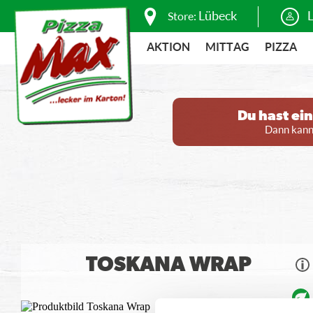
Lübeck
Store:
AKTION
MITTAG
PIZZA
Du hast ei
Dann kanns
TOSKANA WRAP