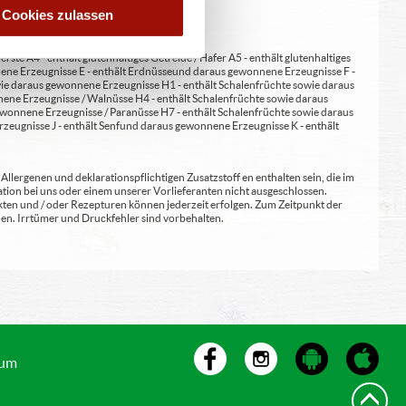
Cookies zulassen
erste A4 - enthält glutenhaltiges Getreide / Hafer A5 - enthält glutenhaltiges
nene Erzeugnisse E - enthält Erdnüsse und daraus gewonnene Erzeugnisse F -
wie daraus gewonnene Erzeugnisse H1 - enthält Schalenfrüchte sowie daraus
ene Erzeugnisse / Walnüsse H4 - enthält Schalenfrüchte sowie daraus
wonnene Erzeugnisse / Paranüsse H7 - enthält Schalenfrüchte sowie daraus
zeugnisse J - enthält Senf und daraus gewonnene Erzeugnisse K - enthält
lergenen und deklarationspflichtigen Zusatzstoff en enthalten sein, die im
ion bei uns oder einem unserer Vorlieferanten nicht ausgeschlossen.
kten und / oder Rezepturen können jederzeit erfolgen. Zum Zeitpunkt der
en. Irrtümer und Druckfehler sind vorbehalten.
sum