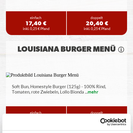
einfach
doppelt
17,40 €
20,40 €
inkl. 0,25 € Pfand
inkl. 0,25 € Pfand
LOUISIANA BURGER MENÜ
Soft Bun, Homestyle Burger (125g) - 100% Rind,
Tomaten, rote Zwiebeln, Lollo Bionda
...
mehr
einfach
doppelt
17,40 €
20,40 €
inkl. 0,25 € Pfand
inkl. 0,25 € Pfand