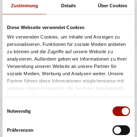
Zustimmung
Details
Über Cookies
OLDSCHOOL BURGER
MENÜ
Diese Webseite verwendet Cookies
Wir verwenden Cookies, um Inhalte und Anzeigen zu
personalisieren, Funktionen für soziale Medien anbieten
Soft Bun, Homestyle Burger (125g) - 100% Rind,
zu können und die Zugriffe auf unsere Website zu
Tomaten, Röstzwiebeln, Lollo Bionda
...
mehr
analysieren. Außerdem geben wir Informationen zu Ihrer
Verwendung unserer Website an unsere Partner für
soziale Medien, Werbung und Analysen weiter. Unsere
einfach
doppelt
Partner führen diese Informationen möglicherweise mit
16,40 €
19,40 €
weiteren Daten zusammen, die Sie ihnen bereitgestellt
inkl. 0,25 € Pfand
inkl. 0,25 € Pfand
haben oder die sie im Rahmen Ihrer Nutzung der Dienste
gesammelt haben.
Einwilligungsauswahl
CRISPY CHICKEN CHEESE
Notwendig
BURGER MENÜ
Präferenzen