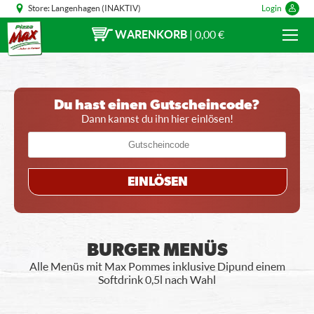
Store:
Langenhagen (INAKTIV)
Login
WARENKORB
|
0,00 €
Du hast einen Gutscheincode?
Dann kannst du ihn hier einlösen!
EINLÖSEN
BURGER MENÜS
Alle Menüs mit Max Pommes inklusive Dip und einem
Softdrink 0,5l nach Wahl