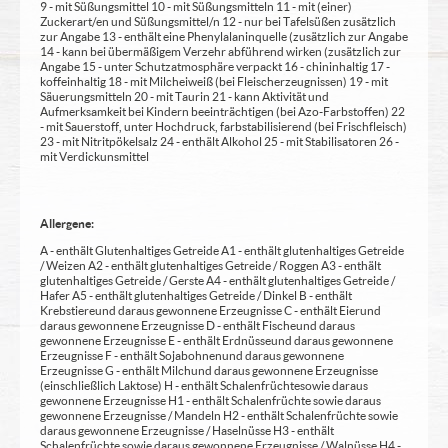
9 - mit Süßungsmittel 10 - mit Süßungsmitteln 11 - mit (einer)
Zuckerart/en und Süßungsmittel/n 12 - nur bei Tafelsüßen zusätzlich
zur Angabe 13 - enthält eine Phenylalaninquelle (zusätzlich zur Angabe
14 - kann bei übermäßigem Verzehr abführend wirken (zusätzlich zur
Angabe 15 - unter Schutzatmosphäre verpackt 16 - chininhaltig 17 -
koffeinhaltig 18 - mit Milcheiweiß (bei Fleischerzeugnissen) 19 - mit
Säuerungsmitteln 20 - mit Taurin 21 - kann Aktivität und
Aufmerksamkeit bei Kindern beeinträchtigen (bei Azo-Farbstoffen) 22
- mit Sauerstoff, unter Hochdruck, farbstabilisierend (bei Frischfleisch)
23 - mit Nitritpökelsalz 24 - enthält Alkohol 25 - mit Stabilisatoren 26 -
mit Verdickunsmittel
Allergene:
A - enthält Glutenhaltiges Getreide A1 - enthält glutenhaltiges Getreide
/ Weizen A2 - enthält glutenhaltiges Getreide / Roggen A3 - enthält
glutenhaltiges Getreide / Gerste A4 - enthält glutenhaltiges Getreide /
Hafer A5 - enthält glutenhaltiges Getreide / Dinkel B - enthält
Krebstiere und daraus gewonnene Erzeugnisse C - enthält Eier und
daraus gewonnene Erzeugnisse D - enthält Fische und daraus
gewonnene Erzeugnisse E - enthält Erdnüsse und daraus gewonnene
Erzeugnisse F - enthält Sojabohnen und daraus gewonnene
Erzeugnisse G - enthält Milch und daraus gewonnene Erzeugnisse
(einschließlich Laktose) H - enthält Schalenfrüchte sowie daraus
gewonnene Erzeugnisse H1 - enthält Schalenfrüchte sowie daraus
gewonnene Erzeugnisse / Mandeln H2 - enthält Schalenfrüchte sowie
daraus gewonnene Erzeugnisse / Haselnüsse H3 - enthält
Schalenfrüchte sowie daraus gewonnene Erzeugnisse / Walnüsse H4 -