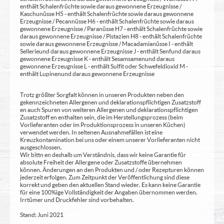
enthält Schalenfrüchte sowie daraus gewonnene Erzeugnisse /
Kaschunüsse H5 - enthält Schalenfrüchte sowie daraus gewonnene
Erzeugnisse / Pecannüsse H6 - enthält Schalenfrüchte sowie daraus
gewonnene Erzeugnisse / Paranüsse H7 - enthält Schalenfrüchte sowie
daraus gewonnene Erzeugnisse / Pistazien H8 - enthält Schalenfrüchte
sowie daraus gewonnene Erzeugnisse / Macadamianüsse I - enthält
Sellerie und daraus gewonnene Erzeugnisse J - enthält Senf und daraus
gewonnene Erzeugnisse K - enthält Sesamsamen und daraus
gewonnene Erzeugnisse L - enthält Sulfit oder Schwefeldioxid M -
enthält Lupinen und daraus gewonnene Erzeugnisse
Trotz größter Sorgfalt können in unseren Produkten neben den
gekennzeichneten Allergenen und deklarationspflichtigen Zusatzstoff
en auch Spuren von weiteren Allergenen und deklarationspflichtigen
Zusatzstoff en enthalten sein, die im Herstellungsprozess (beim
Vorlieferanten oder im Produktionsprozess in unseren Küchen)
verwendet werden. In seltenen Ausnahmefällen ist eine
Kreuzkontamination bei uns oder einem unserer Vorlieferanten nicht
ausgeschlossen.
Wir bittn en deshalb um Verständnis, dass wir keine Garantie für
absolute Freiheit der Allergene oder Zusatzstoffe übernehmen
können. Änderungen an den Produkten und / oder Rezepturen können
jederzeit erfolgen. Zum Zeitpunkt der Veröffentlichung sind diese
korrekt und geben den aktuellen Stand wieder. Es kann keine Garantie
für eine 100%ige Vollständigkeit der Angaben übernommen werden.
Irrtümer und Druckfehler sind vorbehalten.
Stand: Juni 2021