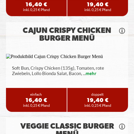
16,40 €
19,40 €
inkl. 0,25 € Pfand
inkl. 0,25 € Pfand
CAJUN CRISPY CHICKEN
BURGER MENÜ
Soft Bun, Crispy Chicken (135g), Tomaten, rote
Zwiebeln, Lollo Bionda Salat, Bacon,
...
mehr
einfach
doppelt
16,40 €
19,40 €
inkl. 0,25 € Pfand
inkl. 0,25 € Pfand
VEGGIE CLASSIC BURGER