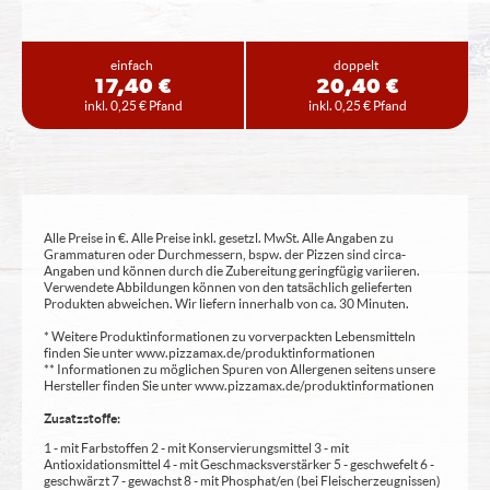
einfach
doppelt
17,40 €
20,40 €
inkl. 0,25 € Pfand
inkl. 0,25 € Pfand
Alle Preise in €. Alle Preise inkl. gesetzl. MwSt. Alle Angaben zu
Grammaturen oder Durchmessern, bspw. der Pizzen sind circa-
Angaben und können durch die Zubereitung geringfügig variieren.
Verwendete Abbildungen können von den tatsächlich gelieferten
Produkten abweichen. Wir liefern innerhalb von ca. 30 Minuten.
* Weitere Produktinformationen zu vorverpackten Lebensmitteln
finden Sie unter www.pizzamax.de/produktinformationen
** Informationen zu möglichen Spuren von Allergenen seitens unsere
Hersteller finden Sie unter www.pizzamax.de/produktinformationen
Zusatzstoffe:
1 - mit Farbstoffen 2 - mit Konservierungsmittel 3 - mit
Antioxidationsmittel 4 - mit Geschmacksverstärker 5 - geschwefelt 6 -
geschwärzt 7 - gewachst 8 - mit Phosphat/en (bei Fleischerzeugnissen)