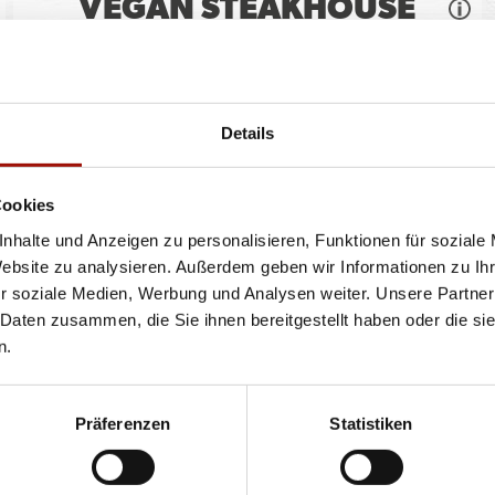
VEGAN STEAKHOUSE
BURGER
Soft Bun, veganer Blockhouse Burger (125g), Tomaten,
Details
Röstzwiebeln, Lollo Bionda
...
mehr
Cookies
einfach
doppelt
10,90 €
13,90 €
nhalte und Anzeigen zu personalisieren, Funktionen für soziale
Website zu analysieren. Außerdem geben wir Informationen zu I
r soziale Medien, Werbung und Analysen weiter. Unsere Partner
 Daten zusammen, die Sie ihnen bereitgestellt haben oder die s
n.
ren oder Durchmessern, bspw. der Pizzen sind circa-Angaben und können durch die Zuber
bweichen. Wir liefern innerhalb von ca. 30 Minuten.
ie unter www.pizzamax.de/produktinformationen
Präferenzen
Statistiken
eller finden Sie unter www.pizzamax.de/produktinformationen