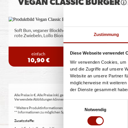
VEGAN CLASSIC BURGER
Soft Bun, veganer Blockhouse Burger (125g), Tomaten,
Zustimmung
rote Zwiebeln, Lollo Bionda
...
mehr
Diese Webseite verwendet 
einfach
doppelt
10,90 €
13,90 €
Wir verwenden Cookies, um I
und die Zugriffe auf unsere 
Website an unsere Partner fü
möglicherweise mit weiteren
der Dienste gesammelt habe
Alle Preise in €. Alle Preise inkl. gesetzl. MwSt. Alle Angaben zu Grammatu
Verwendete Abbildungen können von den tatsächlich gelieferten Produkten a
Einwilligungsauswahl
* Weitere Produktinformationen zu vorverpackten Lebensmitteln finden S
Notwendig
** Informationen zu möglichen Spuren von Allergenen seitens unsere Herst
Zusatzstoffe: