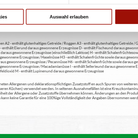
 4 - mit Geschmacksverstärker 5 - geschwefelt 6 - geschwärzt 7 - gewachst 8 - mit Phosph
usätzlich zur Angabe 13 - enthält eine Phenylalaninquelle (zusätzlich zur Angabe 14 -
t Milcheiweiß (bei Fleischerzeugnissen) 19 - mit Säuerungsmitteln 20 - mit Taurin 21 - 
chfleisch) 23 - mit Nitritpökelsalz 24 - enthält Alkohol 25 - mit Stabilisatoren 26 - mit 
ies
Auswahl erlauben
en A2 - enthält glutenhaltiges Getreide / Roggen A3 - enthält glutenhaltiges Getreide / G
C - enthält Eier und daraus gewonnene Erzeugnisse D - enthält Fische und daraus gewon
daraus gewonnene Erzeugnisse (einschließlich Laktose) H - enthält Schalenfrüchte so
gewonnene Erzeugnisse / Haselnüsse H3 - enthält Schalenfrüchte sowie daraus gewonn
aus gewonnene Erzeugnisse / Pecannüsse H6 - enthält Schalenfrüchte sowie daraus ge
 gewonnene Erzeugnisse / Macadamianüsse I - enthält Sellerie und daraus gewonnene Er
feldioxid M - enthält Lupinen und daraus gewonnene Erzeugnisse
ten Allergenen und deklarationspflichtigen Zusatzstoff en auch Spuren von weiteren Al
seren Küchen) verwendet werden. In seltenen Ausnahmefällen ist eine Kreuzkontaminat
Freiheit der Allergene oder Zusatzstoffe übernehmen können. Änderungen an den Produ
 Es kann keine Garantie für eine 100%ige Vollständigkeit der Angaben übernommen werd