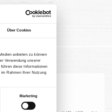
Über Cookies
 Medien anbieten zu können
hrer Verwendung unserer
 führen diese Informationen
ie im Rahmen Ihrer Nutzung
eitung geringfügig variieren.
Marketing