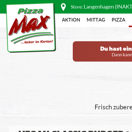
Langenhagen (INAKT
Store:
AKTION
MITTAG
PIZZA
Du hast ei
Dann kanns
Frisch zubere