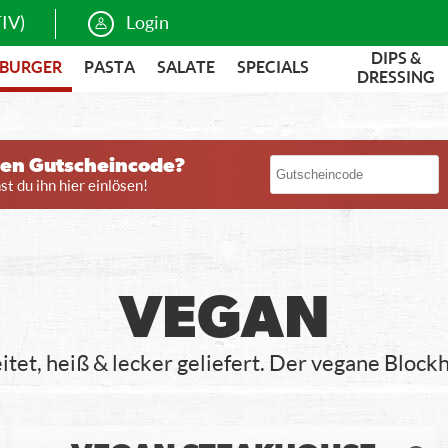
IV)
Login
DIPS &
BURGER
PASTA
SALATE
SPECIALS
DRESSING
nen Gutscheincode?
t du ihn hier einlösen!
VEGAN
itet, heiß & lecker geliefert. Der vegane Bloc