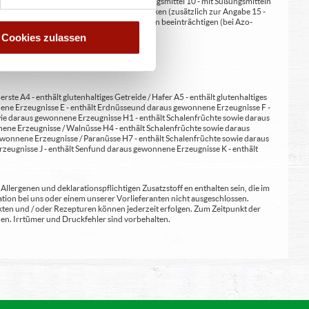
at/en (bei Fleischerzeugnissen) 9 - mit Süßungsmittel 10 - mit Süßungsmitteln
 kann bei übermäßigem Verzehr abführend wirken (zusätzlich zur Angabe 15 -
kann Aktivität und Aufmerksamkeit bei Kindern beeinträchtigen (bei Azo-
Verdickunsmittel
Cookies zulassen
erste A4 - enthält glutenhaltiges Getreide / Hafer A5 - enthält glutenhaltiges
nene Erzeugnisse E - enthält Erdnüsse und daraus gewonnene Erzeugnisse F -
wie daraus gewonnene Erzeugnisse H1 - enthält Schalenfrüchte sowie daraus
ene Erzeugnisse / Walnüsse H4 - enthält Schalenfrüchte sowie daraus
wonnene Erzeugnisse / Paranüsse H7 - enthält Schalenfrüchte sowie daraus
zeugnisse J - enthält Senf und daraus gewonnene Erzeugnisse K - enthält
lergenen und deklarationspflichtigen Zusatzstoff en enthalten sein, die im
ion bei uns oder einem unserer Vorlieferanten nicht ausgeschlossen.
kten und / oder Rezepturen können jederzeit erfolgen. Zum Zeitpunkt der
en. Irrtümer und Druckfehler sind vorbehalten.