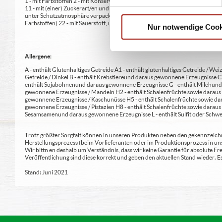
1 - mit Farbstoffen 2 - mit Konservierungsmittel 3 - mit Antioxidationsmittel
11 - mit (einer) Zuckerart/en und Süßungsmittel/n 12 - nur bei Tafelsüßen z
unter Schutzatmosphäre verpackt 16 - chininhaltig 17 - koffeinhaltig 18 - mi
Farbstoffen) 22 - mit Sauerstoff, unter Hochdruck, farbstabilisierend (bei Fris
Nur notwendige Cook
Allergene:
A - enthält Glutenhaltiges Getreide A1 - enthält glutenhaltiges Getreide / Weiz
Getreide / Dinkel B - enthält Krebstiere und daraus gewonnene Erzeugnisse 
enthält Sojabohnen und daraus gewonnene Erzeugnisse G - enthält Milch und 
gewonnene Erzeugnisse / Mandeln H2 - enthält Schalenfrüchte sowie daraus 
gewonnene Erzeugnisse / Kaschunüsse H5 - enthält Schalenfrüchte sowie dar
gewonnene Erzeugnisse / Pistazien H8 - enthält Schalenfrüchte sowie daraus
Sesamsamen und daraus gewonnene Erzeugnisse L - enthält Sulfit oder Schwe
Trotz größter Sorgfalt können in unseren Produkten neben den gekennzeichne
Herstellungsprozess (beim Vorlieferanten oder im Produktionsprozess in un
Wir bittn en deshalb um Verständnis, dass wir keine Garantie für absolute 
Veröffentlichung sind diese korrekt und geben den aktuellen Stand wieder.
Stand: Juni 2021