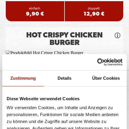
einfach
doppelt
9,90 €
12,90 €
HOT CRISPY CHICKEN
BURGER
Soft Bun, Crispy Chicken (135g), Tomaten, Lollo Bionda
Salat, Jalapeños, Chili
...
mehr
Zustimmung
Details
Über Cookies
einfach
doppelt
9,90 €
12,90 €
Diese Webseite verwendet Cookies
Wir verwenden Cookies, um Inhalte und Anzeigen zu
CAJUN CRISPY CHICKEN
personalisieren, Funktionen für soziale Medien anbieten
BURGER
zu können und die Zugriffe auf unsere Website zu
analysieren. Außerdem geben wir Informationen zu Ihrer