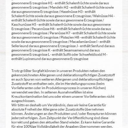
gewonnene Erzeugnisse H1 - enthält Schalenfrüchte sowie daraus
gewonnene Erzeugnisse / Mandeln H2 - enthält Schalenfrüchte sowie
daraus gewonnene Erzeugnisse / Haselnüsse H3 - enthält
Schalenfrüchte sowie daraus gewonnene Erzeugnisse / Walnüsse H4 -
enthält Schalenfrüchte sowie daraus gewonnene Erzeugnisse /
Kaschunüsse H5 - enthält Schalenfrüchte sowie daraus gewonnene
Erzeugnisse / Pecannüsse H6 - enthält Schalenfrüchte sowie daraus
gewonnene Erzeugnisse / Paranüsse H7 - enthält Schalenfrüchte sowie
daraus gewonnene Erzeugnisse / Pistazien H8 - enthält Schalenfrüchte
sowie daraus gewonnene Erzeugnisse / Macadamianüsse I - enthält
Sellerie und daraus gewonnene Erzeugnisse J - enthält Senf und daraus
gewonnene Erzeugnisse K - enthält Sesamsamen und daraus
gewonnene Erzeugnisse L - enthält Sulfit oder Schwefeldioxid M -
enthält Lupinen und daraus gewonnene Erzeugnisse
Trotz größter Sorgfalt können in unseren Produkten neben den
gekennzeichneten Allergenen und deklarationspflichtigen Zusatzstoff
en auch Spuren von weiteren Allergenen und deklarationspflichtigen
Zusatzstoff en enthalten sein, die im Herstellungsprozess (beim
Vorlieferanten oder im Produktionsprozess in unseren Küchen)
verwendet werden. In seltenen Ausnahmefällen ist eine
Kreuzkontamination bei uns oder einem unserer Vorlieferanten nicht
ausgeschlossen.
Wir bittn en deshalb um Verständnis, dass wir keine Garantie für
absolute Freiheit der Allergene oder Zusatzstoffe übernehmen
können. Änderungen an den Produkten und / oder Rezepturen können
jederzeit erfolgen. Zum Zeitpunkt der Veröffentlichung sind diese
korrekt und geben den aktuellen Stand wieder. Es kann keine Garantie
für eine 100%ige Vollständigkeit der Angaben übernommen werden.