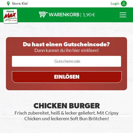
Store:
Kiel
Login
WARENKORB
|
1,90 €
Du hast einen Gutscheincode?
Dann kannst du ihn hier einlösen!
EINLÖSEN
CHICKEN BURGER
Frisch zubereitet, heiß & lecker geliefert. Mit Cripsy
Chicken und leckerem Soft Bun Brötchen!