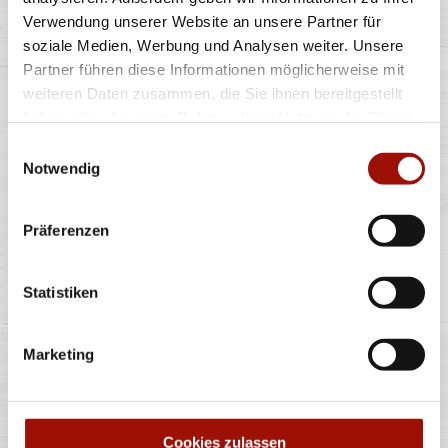
Verwendung unserer Website an unsere Partner für
soziale Medien, Werbung und Analysen weiter. Unsere
Soft Bun, Crispy Chicken (135g), Tomaten, rote
Zwiebeln, Lollo Bionda Salat, Bacon,
...
mehr
Partner führen diese Informationen möglicherweise mit
weiteren Daten zusammen, die Sie ihnen bereitgestellt
haben oder die sie im Rahmen Ihrer Nutzung der Dienste
einfach
doppelt
gesammelt haben.
Einwilligungsauswahl
9,90 €
12,90 €
Notwendig
Präferenzen
Alle Preise in €. Alle Preise inkl. gesetzl. MwSt. Alle Angaben zu
Grammaturen oder Durchmessern, bspw. der Pizzen sind circa-
Statistiken
Angaben und können durch die Zubereitung geringfügig variieren.
Verwendete Abbildungen können von den tatsächlich gelieferten
Produkten abweichen. Wir liefern innerhalb von ca. 30 Minuten.
Marketing
* Weitere Produktinformationen zu vorverpackten Lebensmitteln
finden Sie unter www.pizzamax.de/produktinformationen
** Informationen zu möglichen Spuren von Allergenen seitens unsere
Hersteller finden Sie unter www.pizzamax.de/produktinformationen
Zusatzstoffe:
Cookies zulassen