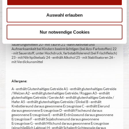
1 - mit Farbstoffen 2 - mit Konservierungsmittel 3 - mit
Antioxidationsmittel 4 - mit Geschmacksverstärker 5 - geschwefelt 6 -
geschwärzt 7 - gewachst 8 - mit Phosphat/en (bei Fleischerzeugnissen)
Auswahl erlauben
9 - mit Süßungsmittel 10 - mit Süßungsmitteln 11 - mit (einer)
Zuckerart/en und Süßungsmittel/n 12 - nur bei Tafelsüßen zusätzlich
zur Angabe 13 - enthält eine Phenylalaninquelle (zusätzlich zur Angabe
14 - kann bei übermäßigem Verzehr abführend wirken (zusätzlich zur
Nur notwendige Cookies
Angabe 15 - unter Schutzatmosphäre verpackt 16 - chininhaltig 17 -
koffeinhaltig 18 - mit Milcheiweiß (bei Fleischerzeugnissen) 19 - mit
Säuerungsmitteln 20 - mit Taurin 21 - kann Aktivität und
Aufmerksamkeit bei Kindern beeinträchtigen (bei Azo-Farbstoffen) 22
- mit Sauerstoff, unter Hochdruck, farbstabilisierend (bei Frischfleisch)
23 - mit Nitritpökelsalz 24 - enthält Alkohol 25 - mit Stabilisatoren 26 -
mit Verdickunsmittel
Allergene:
A - enthält Glutenhaltiges Getreide A1 - enthält glutenhaltiges Getreide
/ Weizen A2 - enthält glutenhaltiges Getreide / Roggen A3 - enthält
glutenhaltiges Getreide / Gerste A4 - enthält glutenhaltiges Getreide /
Hafer A5 - enthält glutenhaltiges Getreide / Dinkel B - enthält
Krebstiere und daraus gewonnene Erzeugnisse C - enthält Eier und
daraus gewonnene Erzeugnisse D - enthält Fische und daraus
gewonnene Erzeugnisse E - enthält Erdnüsse und daraus gewonnene
Erzeugnisse F - enthält Sojabohnen und daraus gewonnene
Erzeugnisse G - enthält Milch und daraus gewonnene Erzeugnisse
(einschließlich Laktose) H - enthält Schalenfrüchte sowie daraus