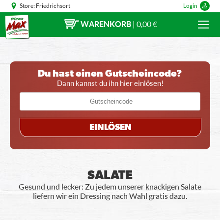
Store:
Friedrichsort
Login
WARENKORB
|
0,00 €
Du hast einen Gutscheincode?
Dann kannst du ihn hier einlösen!
EINLÖSEN
SALATE
Gesund und lecker: Zu jedem unserer knackigen Salate
liefern wir ein Dressing nach Wahl gratis dazu.