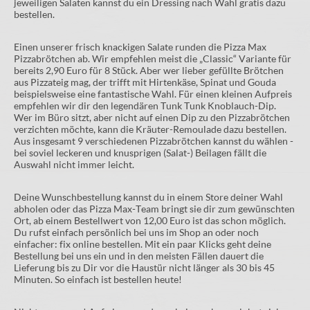
jeweiligen Salaten kannst du ein Dressing nach Wahl gratis dazu
bestellen.
Einen unserer frisch knackigen Salate runden die Pizza Max
Pizzabrötchen ab. Wir empfehlen meist die „Classic“ Variante für
bereits 2,90 Euro für 8 Stück. Aber wer lieber gefüllte Brötchen
aus Pizzateig mag, der trifft mit Hirtenkäse, Spinat und Gouda
beispielsweise eine fantastische Wahl. Für einen kleinen Aufpreis
empfehlen wir dir den legendären Tunk Tunk Knoblauch-Dip.
Wer im Büro sitzt, aber nicht auf einen Dip zu den Pizzabrötchen
verzichten möchte, kann die Kräuter-Remoulade dazu bestellen.
Aus insgesamt 9 verschiedenen Pizzabrötchen kannst du wählen -
bei soviel leckeren und knusprigen (Salat-) Beilagen fällt die
Auswahl nicht immer leicht.
Deine Wunschbestellung kannst du in einem Store deiner Wahl
abholen oder das Pizza Max-Team bringt sie dir zum gewünschten
Ort, ab einem Bestellwert von 12,00 Euro ist das schon möglich.
Du rufst einfach persönlich bei uns im Shop an oder noch
einfacher: fix online bestellen. Mit ein paar Klicks geht deine
Bestellung bei uns ein und in den meisten Fällen dauert die
Lieferung bis zu Dir vor die Haustür nicht länger als 30 bis 45
Minuten. So einfach ist bestellen heute!