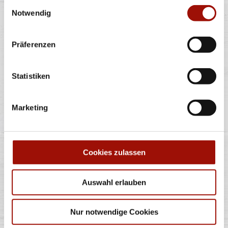
Einwilligungsauswahl
Notwendig
Alle Preise in €. Alle Preise inkl. gesetzl. MwSt. Alle Angaben zu
Grammaturen oder Durchmessern, bspw. der Pizzen sind circa-
Angaben und können durch die Zubereitung geringfügig variieren.
Verwendete Abbildungen können von den tatsächlich gelieferten
Präferenzen
Produkten abweichen. Wir liefern innerhalb von ca. 30 Minuten.
* Weitere Produktinformationen zu vorverpackten Lebensmitteln
finden Sie unter www.pizzamax.de/produktinformationen
Statistiken
** Informationen zu möglichen Spuren von Allergenen seitens unsere
Hersteller finden Sie unter www.pizzamax.de/produktinformationen
Zusatzstoffe:
Marketing
1 - mit Farbstoffen 2 - mit Konservierungsmittel 3 - mit
Antioxidationsmittel 4 - mit Geschmacksverstärker 5 - geschwefelt 6 -
geschwärzt 7 - gewachst 8 - mit Phosphat/en (bei Fleischerzeugnissen)
9 - mit Süßungsmittel 10 - mit Süßungsmitteln 11 - mit (einer)
Zuckerart/en und Süßungsmittel/n 12 - nur bei Tafelsüßen zusätzlich
Cookies zulassen
zur Angabe 13 - enthält eine Phenylalaninquelle (zusätzlich zur Angabe
14 - kann bei übermäßigem Verzehr abführend wirken (zusätzlich zur
Angabe 15 - unter Schutzatmosphäre verpackt 16 - chininhaltig 17 -
koffeinhaltig 18 - mit Milcheiweiß (bei Fleischerzeugnissen) 19 - mit
Auswahl erlauben
Säuerungsmitteln 20 - mit Taurin 21 - kann Aktivität und
Aufmerksamkeit bei Kindern beeinträchtigen (bei Azo-Farbstoffen) 22
- mit Sauerstoff, unter Hochdruck, farbstabilisierend (bei Frischfleisch)
23 - mit Nitritpökelsalz 24 - enthält Alkohol 25 - mit Stabilisatoren 26 -
Nur notwendige Cookies
mit Verdickunsmittel