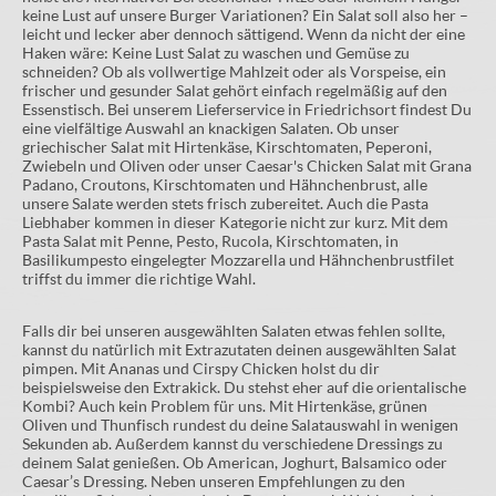
keine Lust auf unsere Burger Variationen? Ein Salat soll also her –
leicht und lecker aber dennoch sättigend. Wenn da nicht der eine
Haken wäre: Keine Lust Salat zu waschen und Gemüse zu
schneiden? Ob als vollwertige Mahlzeit oder als Vorspeise, ein
frischer und gesunder Salat gehört einfach regelmäßig auf den
Essenstisch. Bei unserem Lieferservice in Friedrichsort findest Du
eine vielfältige Auswahl an knackigen Salaten. Ob unser
griechischer Salat mit Hirtenkäse, Kirschtomaten, Peperoni,
Zwiebeln und Oliven oder unser Caesar's Chicken Salat mit Grana
Padano, Croutons, Kirschtomaten und Hähnchenbrust, alle
unsere Salate werden stets frisch zubereitet. Auch die Pasta
Liebhaber kommen in dieser Kategorie nicht zur kurz. Mit dem
Pasta Salat mit Penne, Pesto, Rucola, Kirschtomaten, in
Basilikumpesto eingelegter Mozzarella und Hähnchenbrustfilet
triffst du immer die richtige Wahl.
Falls dir bei unseren ausgewählten Salaten etwas fehlen sollte,
kannst du natürlich mit Extrazutaten deinen ausgewählten Salat
pimpen. Mit Ananas und Cirspy Chicken holst du dir
beispielsweise den Extrakick. Du stehst eher auf die orientalische
Kombi? Auch kein Problem für uns. Mit Hirtenkäse, grünen
Oliven und Thunfisch rundest du deine Salatauswahl in wenigen
Sekunden ab. Außerdem kannst du verschiedene Dressings zu
deinem Salat genießen. Ob American, Joghurt, Balsamico oder
Caesar’s Dressing. Neben unseren Empfehlungen zu den