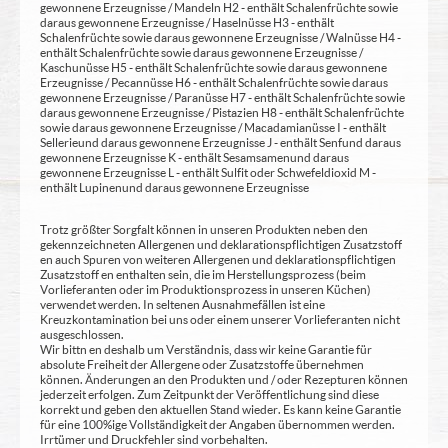
gewonnene Erzeugnisse / Mandeln H2 - enthält Schalenfrüchte sowie
daraus gewonnene Erzeugnisse / Haselnüsse H3 - enthält
Schalenfrüchte sowie daraus gewonnene Erzeugnisse / Walnüsse H4 -
enthält Schalenfrüchte sowie daraus gewonnene Erzeugnisse /
Kaschunüsse H5 - enthält Schalenfrüchte sowie daraus gewonnene
Erzeugnisse / Pecannüsse H6 - enthält Schalenfrüchte sowie daraus
gewonnene Erzeugnisse / Paranüsse H7 - enthält Schalenfrüchte sowie
daraus gewonnene Erzeugnisse / Pistazien H8 - enthält Schalenfrüchte
sowie daraus gewonnene Erzeugnisse / Macadamianüsse I - enthält
Sellerie und daraus gewonnene Erzeugnisse J - enthält Senf und daraus
gewonnene Erzeugnisse K - enthält Sesamsamen und daraus
gewonnene Erzeugnisse L - enthält Sulfit oder Schwefeldioxid M -
enthält Lupinen und daraus gewonnene Erzeugnisse
Trotz größter Sorgfalt können in unseren Produkten neben den
gekennzeichneten Allergenen und deklarationspflichtigen Zusatzstoff
en auch Spuren von weiteren Allergenen und deklarationspflichtigen
Zusatzstoff en enthalten sein, die im Herstellungsprozess (beim
Vorlieferanten oder im Produktionsprozess in unseren Küchen)
verwendet werden. In seltenen Ausnahmefällen ist eine
Kreuzkontamination bei uns oder einem unserer Vorlieferanten nicht
ausgeschlossen.
Wir bittn en deshalb um Verständnis, dass wir keine Garantie für
absolute Freiheit der Allergene oder Zusatzstoffe übernehmen
können. Änderungen an den Produkten und / oder Rezepturen können
jederzeit erfolgen. Zum Zeitpunkt der Veröffentlichung sind diese
korrekt und geben den aktuellen Stand wieder. Es kann keine Garantie
für eine 100%ige Vollständigkeit der Angaben übernommen werden.
Irrtümer und Druckfehler sind vorbehalten.