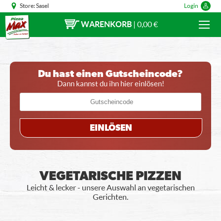
Store:
Sasel
Login
WARENKORB
|
0,00 €
Du hast einen Gutscheincode?
Dann kannst du ihn hier einlösen!
EINLÖSEN
VEGETARISCHE PIZZEN
Leicht & lecker - unsere Auswahl an vegetarischen
Gerichten.