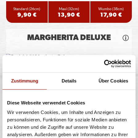
Standard
(26cm)
Maxi
(32cm)
Wumbo
(38cm)
9,90 €
13,90 €
17,90 €
MARGHERITA DELUXE
Pizzateig, Tomatensauce, Gouda, Tomaten, Mozzarella,
Basilikumpesto
Zustimmung
Details
Über Cookies
Standard
(26cm)
Maxi
(32cm)
Wumbo
(38cm)
12,40 €
16,90 €
22,40 €
Diese Webseite verwendet Cookies
Wir verwenden Cookies, um Inhalte und Anzeigen zu
personalisieren, Funktionen für soziale Medien anbieten
FUNGHI
zu können und die Zugriffe auf unsere Website zu
analysieren. Außerdem geben wir Informationen zu Ihrer