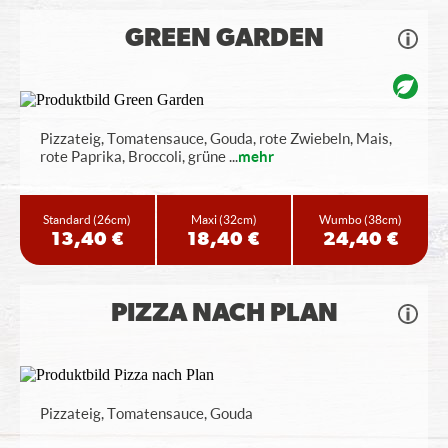
GREEN GARDEN
Pizzateig, Tomatensauce, Gouda, rote Zwiebeln, Mais,
rote Paprika, Broccoli, grüne
...
mehr
Standard
(26cm)
Maxi
(32cm)
Wumbo
(38cm)
13,40 €
18,40 €
24,40 €
PIZZA NACH PLAN
Pizzateig, Tomatensauce, Gouda