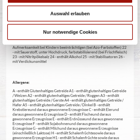
1 - mit Farbstoffen 2 - mit Konservierungsmittel 3 - mit
Antioxidationsmittel 4 - mit Geschmacksverstärker 5 - geschwefelt 6 -
geschwärzt 7 - gewachst 8 - mit Phosphat/en (bei Fleischerzeugnissen)
Auswahl erlauben
9 - mit Süßungsmittel 10 - mit Süßungsmitteln 11 - mit (einer)
Zuckerart/en und Süßungsmittel/n 12 - nur bei Tafelsüßen zusätzlich
zur Angabe 13 - enthält eine Phenylalaninquelle (zusätzlich zur Angabe
14 - kann bei übermäßigem Verzehr abführend wirken (zusätzlich zur
Nur notwendige Cookies
Angabe 15 - unter Schutzatmosphäre verpackt 16 - chininhaltig 17 -
koffeinhaltig 18 - mit Milcheiweiß (bei Fleischerzeugnissen) 19 - mit
Säuerungsmitteln 20 - mit Taurin 21 - kann Aktivität und
Aufmerksamkeit bei Kindern beeinträchtigen (bei Azo-Farbstoffen) 22
- mit Sauerstoff, unter Hochdruck, farbstabilisierend (bei Frischfleisch)
23 - mit Nitritpökelsalz 24 - enthält Alkohol 25 - mit Stabilisatoren 26 -
mit Verdickunsmittel
Allergene:
A - enthält Glutenhaltiges Getreide A1 - enthält glutenhaltiges Getreide
/ Weizen A2 - enthält glutenhaltiges Getreide / Roggen A3 - enthält
glutenhaltiges Getreide / Gerste A4 - enthält glutenhaltiges Getreide /
Hafer A5 - enthält glutenhaltiges Getreide / Dinkel B - enthält
Krebstiere und daraus gewonnene Erzeugnisse C - enthält Eier und
daraus gewonnene Erzeugnisse D - enthält Fische und daraus
gewonnene Erzeugnisse E - enthält Erdnüsse und daraus gewonnene
Erzeugnisse F - enthält Sojabohnen und daraus gewonnene
Erzeugnisse G - enthält Milch und daraus gewonnene Erzeugnisse
(einschließlich Laktose) H - enthält Schalenfrüchte sowie daraus
gewonnene Erzeugnisse H1 - enthält Schalenfrüchte sowie daraus