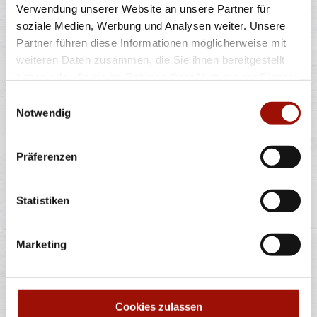
Verwendung unserer Website an unsere Partner für
soziale Medien, Werbung und Analysen weiter. Unsere
Pizzateig, Tomatensauce, Gouda, Champignons
Partner führen diese Informationen möglicherweise mit
weiteren Daten zusammen, die Sie ihnen bereitgestellt
haben oder die sie im Rahmen Ihrer Nutzung der Dienste
Standard
(26cm)
Maxi
(32cm)
Wumbo
(38cm)
11,40 €
15,90 €
20,90 €
gesammelt haben.
Einwilligungsauswahl
Notwendig
Präferenzen
Alle Preise in €. Alle Preise inkl. gesetzl. MwSt. Alle Angaben zu
Grammaturen oder Durchmessern, bspw. der Pizzen sind circa-
Statistiken
Angaben und können durch die Zubereitung geringfügig variieren.
Verwendete Abbildungen können von den tatsächlich gelieferten
Produkten abweichen. Wir liefern innerhalb von ca. 30 Minuten.
Marketing
* Weitere Produktinformationen zu vorverpackten Lebensmitteln
finden Sie unter www.pizzamax.de/produktinformationen
** Informationen zu möglichen Spuren von Allergenen seitens unsere
Hersteller finden Sie unter www.pizzamax.de/produktinformationen
Zusatzstoffe:
Cookies zulassen