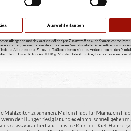
en A2 - enthält glutenhaltiges Getreide / Roggen A3 - enthält glutenhaltiges Getreide / G
C - enthält Eier und daraus gewonnene Erzeugnisse D - enthält Fische und daraus gewon
daraus gewonnene Erzeugnisse (einschließlich Laktose) H - enthält Schalenfrüchte so
gewonnene Erzeugnisse / Haselnüsse H3 - enthält Schalenfrüchte sowie daraus gewonn
aus gewonnene Erzeugnisse / Pecannüsse H6 - enthält Schalenfrüchte sowie daraus ge
 gewonnene Erzeugnisse / Macadamianüsse I - enthält Sellerie und daraus gewonnene Er
ies
Auswahl erlauben
feldioxid M - enthält Lupinen und daraus gewonnene Erzeugnisse
ten Allergenen und deklarationspflichtigen Zusatzstoff en auch Spuren von weiteren Al
seren Küchen) verwendet werden. In seltenen Ausnahmefällen ist eine Kreuzkontaminat
Freiheit der Allergene oder Zusatzstoffe übernehmen können. Änderungen an den Produ
 Es kann keine Garantie für eine 100%ige Vollständigkeit der Angaben übernommen werd
re Mahlzeiten zusammen. Mal ein Haps für Mama, ein Haps 
d wenn der Hunger riesig ist und es einmal schnell gehen mu
an, sodass garantiert auch unsere Kinder in Kiel, Hamburg 