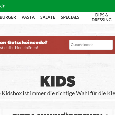
gin
DIPS &
BURGER
PASTA
SALATE
SPECIALS
DRESSING
nen Gutscheincode?
t du ihn hier einlösen!
KIDS
Kidsbox ist immer die richtige Wahl für die Kl