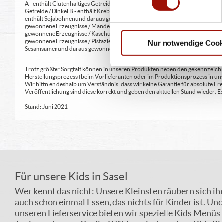
A - enthält Glutenhaltiges Getreide A1 - enthält glutenhaltiges Getreide / Weiz
Getreide / Dinkel B - enthält Krebstiere und daraus gewonnene Erzeugnisse 
enthält Sojabohnen und daraus gewonnene Erzeugnisse G - enthält Milch und 
gewonnene Erzeugnisse / Mandeln H2 - enthält Schalenfrüchte sowie daraus 
gewonnene Erzeugnisse / Kaschunüsse H5 - enthält Schalenfrüchte sowie dar
gewonnene Erzeugnisse / Pistazien H8 - enthält Schalenfrüchte sowie daraus
Nur notwendige Cook
Sesamsamen und daraus gewonnene Erzeugnisse L - enthält Sulfit oder Schwe
Trotz größter Sorgfalt können in unseren Produkten neben den gekennzeichne
Herstellungsprozess (beim Vorlieferanten oder im Produktionsprozess in un
Wir bittn en deshalb um Verständnis, dass wir keine Garantie für absolute 
Veröffentlichung sind diese korrekt und geben den aktuellen Stand wieder.
Stand: Juni 2021
Für unsere Kids in Sasel
Wer kennt das nicht: Unsere Kleinsten räubern sich ih
auch schon einmal Essen, das nichts für Kinder ist. Un
unseren Lieferservice bieten wir spezielle Kids Menüs 