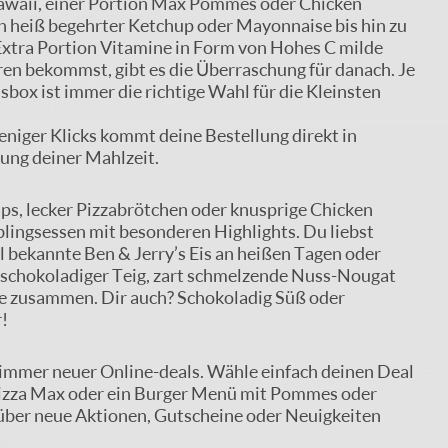
 Hawaii, einer Portion Max Pommes oder Chicken
 heiß begehrter Ketchup oder Mayonnaise bis hin zu
Extra Portion Vitamine in Form von Hohes C milde
ren bekommst, gibt es die Überraschung für danach. Je
box ist immer die richtige Wahl für die Kleinsten
eniger Klicks kommt deine Bestellung direkt in
lung deiner Mahlzeit.
ps, lecker Pizzabrötchen oder knusprige Chicken
blingsessen mit besonderen Highlights. Du liebst
 bekannte Ben & Jerry’s Eis an heißen Tagen oder
 schokoladiger Teig, zart schmelzende Nuss-Nougat
nde zusammen. Dir auch? Schokoladig Süß oder
r!
ch immer neuer Online-deals. Wähle einfach deinen Deal
a Pizza Max oder ein Burger Menü mit Pommes oder
 über neue Aktionen, Gutscheine oder Neuigkeiten