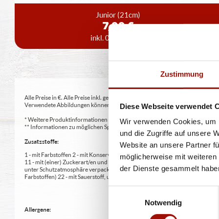
Junior
(21cm)
7,99 €
inkl. 0,15 € Pfand
Zustimmung
Alle Preise in €. Alle Preise inkl. gesetzl. MwSt. Alle Angaben zu Grammatu
Verwendete Abbildungen können von den tatsächlich gelieferten Produkten a
Diese Webseite verwendet 
* Weitere Produktinformationen zu vorverpackten Lebensmitteln finden S
Wir verwenden Cookies, um I
** Informationen zu möglichen Spuren von Allergenen seitens unsere Herst
und die Zugriffe auf unsere 
Zusatzstoffe:
Website an unsere Partner fü
1 - mit Farbstoffen 2 - mit Konservierungsmittel 3 - mit Antioxidationsmittel
möglicherweise mit weiteren
11 - mit (einer) Zuckerart/en und Süßungsmittel/n 12 - nur bei Tafelsüßen z
der Dienste gesammelt habe
unter Schutzatmosphäre verpackt 16 - chininhaltig 17 - koffeinhaltig 18 - mi
Farbstoffen) 22 - mit Sauerstoff, unter Hochdruck, farbstabilisierend (bei Fris
Einwilligungsauswahl
Notwendig
Allergene: