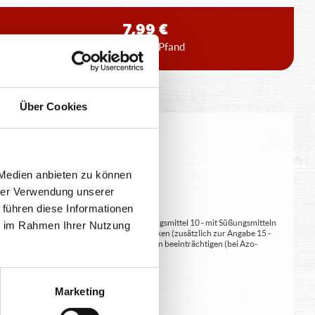
7,99 €
inkl. 0,15 € Pfand
Über Cookies
eitung geringfügig variieren.
 Medien anbieten zu können
hrer Verwendung unserer
 führen diese Informationen
at/en (bei Fleischerzeugnissen) 9 - mit Süßungsmittel 10 - mit Süßungsmitteln
ie im Rahmen Ihrer Nutzung
 kann bei übermäßigem Verzehr abführend wirken (zusätzlich zur Angabe 15 -
kann Aktivität und Aufmerksamkeit bei Kindern beeinträchtigen (bei Azo-
Verdickunsmittel
Marketing