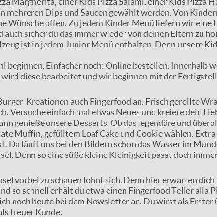
zza Margherita, einer Kids Pizza Salami, einer Kids Pizza
en mehreren Dips und Saucen gewählt werden. Von Kindern
ne Wünsche offen. Zu jedem Kinder Menü liefern wir eine 
d auch sicher du das immer wieder von deinen Eltern zu hö
zeug ist in jedem Junior Menü enthalten. Denn unsere Kids
l beginnen. Einfacher noch: Online bestellen. Innerhalb w
h wird diese bearbeitet und wir beginnen mit der Fertigstel
urger-Kreationen auch Fingerfood an. Frisch gerollte Wra
ch. Versuche einfach mal etwas Neues und kreiere dein Lie
nn genieße unsere Desserts. Ob das legendäre und überall
ate Muffin, gefülltem Loaf Cake und Cookie wählen. Extra
st. Da läuft uns bei den Bildern schon das Wasser im Mu
asel. Denn so eine süße kleine Kleinigkeit passt doch imme
 Sasel vorbei zu schauen lohnt sich. Denn hier erwarten di
nd so schnell erhält du etwa einen Fingerfood Teller all
ich noch heute bei dem Newsletter an. Du wirst als Erster
als treuer Kunde.