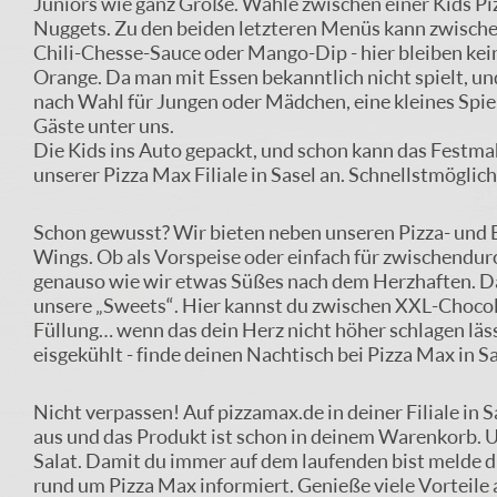
Juniors wie ganz Große. Wähle zwischen einer Kids Pi
Nuggets. Zu den beiden letzteren Menüs kann zwisch
Chili-Chesse-Sauce oder Mango-Dip - hier bleiben kei
Orange. Da man mit Essen bekanntlich nicht spielt, un
nach Wahl für Jungen oder Mädchen, eine kleines Spiel
Gäste unter uns.
Die Kids ins Auto gepackt, und schon kann das Festmah
unserer Pizza Max Filiale in Sasel an. Schnellstmöglic
Schon gewusst? Wir bieten neben unseren Pizza- und B
Wings. Ob als Vorspeise oder einfach für zwischendur
genauso wie wir etwas Süßes nach dem Herzhaften. Da
unsere „Sweets“. Hier kannst du zwischen XXL-Chocol
Füllung… wenn das dein Herz nicht höher schlagen läs
eisgekühlt - finde deinen Nachtisch bei Pizza Max in S
Nicht verpassen! Auf pizzamax.de in deiner Filiale in
aus und das Produkt ist schon in deinem Warenkorb. U
Salat. Damit du immer auf dem laufenden bist melde d
rund um Pizza Max informiert. Genieße viele Vorteile 