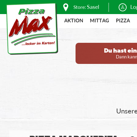
Sasel
Lo
Store:
AKTION
MITTAG
PIZZA
Du hast ei
Dann kanns
Unsere 