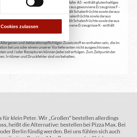
erste A4 - enthält glutenhaltiges Getreide / Hafer A5 - enthält glutenhaltiges
nene Erzeugnisse E - enthält Erdnüsse und daraus gewonnene Erzeugnisse F -
wie daraus gewonnene Erzeugnisse H1 - enthält Schalenfrüchte sowie daraus
ene Erzeugnisse / Walnüsse H4 - enthält Schalenfrüchte sowie daraus
wonnene Erzeugnisse / Paranüsse H7 - enthält Schalenfrüchte sowie daraus
zeugnisse J - enthält Senf und daraus gewonnene Erzeugnisse K - enthält
Cookies zulassen
lergenen und deklarationspflichtigen Zusatzstoff en enthalten sein, die im
ion bei uns oder einem unserer Vorlieferanten nicht ausgeschlossen.
kten und / oder Rezepturen können jederzeit erfolgen. Zum Zeitpunkt der
en. Irrtümer und Druckfehler sind vorbehalten.
für klein Peter. Wir „Großen" bestellen allerdings
ss, heißt die Alternative: bestellen bei Pizza Max. Bei
oder Berlin fündig werden. Bei uns fühlen sich auch