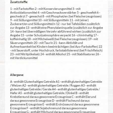
Zusatzstoffe:
1 - mit Farbstoffen 2 - mit Konservierungsmittel 3 - mit
Antioxidationsmittel 4 - mit Geschmacksverstärker 5 - geschwefelt 6 -
geschwärzt 7 - gewachst 8 - mit Phosphat/en (bei Fleischerzeugnissen)
9 - mit Süßungsmittel 10 - mit Süßungsmitteln 11 - mit (einer)
Zuckerart/en und Süßungsmittel/n 12 - nur bei Tafelsüßen zusätzlich
zur Angabe 13 - enthält eine Phenylalaninquelle (zusätzlich zur Angabe
14 - kann bei übermäßigem Verzehr abführend wirken (zusätzlich zur
Angabe 15 - unter Schutzatmosphäre verpackt 16 - chininhaltig 17 -
koffeinhaltig 18 - mit Milcheiweiß (bei Fleischerzeugnissen) 19 - mit
Säuerungsmitteln 20 - mit Taurin 21 - kann Aktivität und
Aufmerksamkeit bei Kindern beeinträchtigen (bei Azo-Farbstoffen) 22
- mit Sauerstoff, unter Hochdruck, farbstabilisierend (bei Frischfleisch)
23 - mit Nitritpökelsalz 24 - enthält Alkohol 25 - mit Stabilisatoren 26 -
mit Verdickunsmittel
Allergene:
A - enthält Glutenhaltiges Getreide A1 - enthält glutenhaltiges Getreide
/ Weizen A2 - enthält glutenhaltiges Getreide / Roggen A3 - enthält
glutenhaltiges Getreide / Gerste A4 - enthält glutenhaltiges Getreide /
Hafer A5 - enthält glutenhaltiges Getreide / Dinkel B - enthält
Krebstiere und daraus gewonnene Erzeugnisse C - enthält Eier und
daraus gewonnene Erzeugnisse D - enthält Fische und daraus
gewonnene Erzeugnisse E - enthält Erdnüsse und daraus gewonnene
Erzeugnisse F - enthält Sojabohnen und daraus gewonnene
Erzeugnisse G - enthält Milch und daraus gewonnene Erzeugnisse