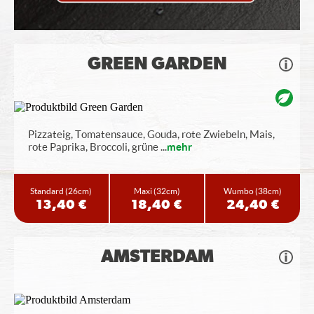
GREEN GARDEN
Pizzateig, Tomatensauce, Gouda, rote Zwiebeln, Mais,
rote Paprika, Broccoli, grüne
...
mehr
Standard
(26cm)
Maxi
(32cm)
Wumbo
(38cm)
13,40 €
18,40 €
24,40 €
AMSTERDAM