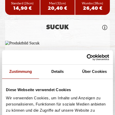
Standard
(26cm)
Maxi
(32cm)
Wumbo
(38cm)
14,90 €
20,40 €
26,40 €
SUCUK
Pizzateig, Tomatensauce, Gouda, Sucuk, Hirtenkäse,
rote Zwiebeln, grüne Oliven
Zustimmung
Details
Über Cookies
Standard
(26cm)
Maxi
(32cm)
Wumbo
(38cm)
14,90 €
20,40 €
26,40 €
Diese Webseite verwendet Cookies
BBQ RANCH
Wir verwenden Cookies, um Inhalte und Anzeigen zu
personalisieren, Funktionen für soziale Medien anbieten
zu können und die Zugriffe auf unsere Website zu