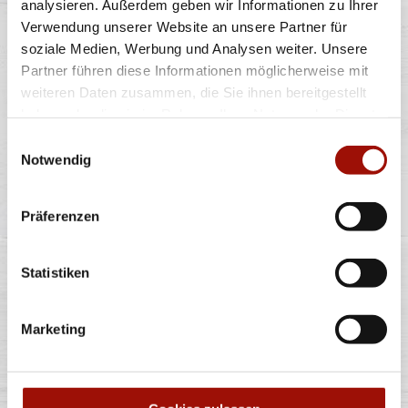
analysieren. Außerdem geben wir Informationen zu Ihrer
Verwendung unserer Website an unsere Partner für
Pizzateig, BBQ Sauce, Gouda, Salami,
Hähnchenbrustfilet, Rinderhackfleisch, Bacon,
...
mehr
soziale Medien, Werbung und Analysen weiter. Unsere
Partner führen diese Informationen möglicherweise mit
weiteren Daten zusammen, die Sie ihnen bereitgestellt
Standard
(26cm)
Maxi
(32cm)
Wumbo
(38cm)
haben oder die sie im Rahmen Ihrer Nutzung der Dienste
15,40 €
21,40 €
27,40 €
gesammelt haben.
Einwilligungsauswahl
Notwendig
ITALIA
Präferenzen
Statistiken
Pizzateig, Tomatensauce, Mozzarella, grüne Oliven,
Kirschtomaten, Rucola und
...
mehr
Marketing
Standard
(26cm)
Maxi
(32cm)
Wumbo
(38cm)
12,40 €
16,90 €
22,40 €