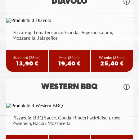
DIAVOLO
Pizzateig, Tomatensauce, Gouda, Peperonisalami,
Mozzarella, Jalapeños
Standard
(26cm)
Maxi
(32cm)
Wumbo
(38cm)
13,90 €
19,40 €
25,40 €
WESTERN BBQ
Pizzateig, BBQ Sauce, Gouda, Rinderhackfleisch, rote
Zwiebeln, Bacon, Mozzarella