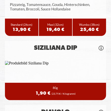
Pizzateig, Tomatensauce, Gouda, Hinterschinken,
Tomaten, Broccoli, Sauce Hollandaise
Standard
(26cm)
Maxi
(32cm)
Wumbo
(38cm)
13,90 €
19,40 €
25,40 €
SIZILIANA DIP
80g
1,90 €
(23,75 € / Kilogramm)