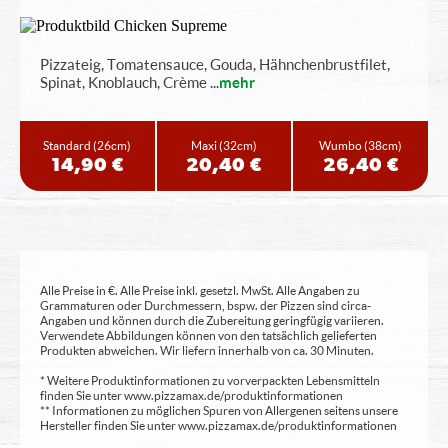
Pizzateig, Tomatensauce, Gouda, Hähnchenbrustfilet,
Spinat, Knoblauch, Crème
...
mehr
Standard
(26cm)
Maxi
(32cm)
Wumbo
(38cm)
14,90 €
20,40 €
26,40 €
Alle Preise in €. Alle Preise inkl. gesetzl. MwSt. Alle Angaben zu
Grammaturen oder Durchmessern, bspw. der Pizzen sind circa-
Angaben und können durch die Zubereitung geringfügig variieren.
Verwendete Abbildungen können von den tatsächlich gelieferten
Produkten abweichen. Wir liefern innerhalb von ca. 30 Minuten.
* Weitere Produktinformationen zu vorverpackten Lebensmitteln
finden Sie unter www.pizzamax.de/produktinformationen
** Informationen zu möglichen Spuren von Allergenen seitens unsere
Hersteller finden Sie unter www.pizzamax.de/produktinformationen