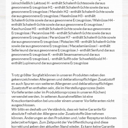
(einschließlich Laktose) H - enthält Schalenfrüchte sowie daraus
gewonnene Erzeugnisse H1 - enthält Schalenfrüchte sowie daraus
gewonnene Erzeugnisse / Mandeln H2 - enthält Schalenfrüchte sowie
daraus gewonnene Erzeugnisse / Haselnüsse H3 - enthält
Schalenfrüchte sowie daraus gewonnene Erzeugnisse / Walnüsse H4 -
enthält Schalenfrüchte sowie daraus gewonnene Erzeugnisse /
Kaschunüsse H5 - enthält Schalenfrüchte sowie daraus gewonnene
Erzeugnisse / Pecannüsse H6 - enthält Schalenfrüchte sowie daraus
gewonnene Erzeugnisse / Paranüsse H7 - enthält Schalenfrüchte sowie
daraus gewonnene Erzeugnisse / Pistazien H8 - enthält Schalenfrüchte
sowie daraus gewonnene Erzeugnisse / Macadamianüsse I - enthält
Sellerie und daraus gewonnene Erzeugnisse J - enthält Senf und daraus
gewonnene Erzeugnisse K - enthält Sesamsamen und daraus
gewonnene Erzeugnisse L - enthält Sulfit oder Schwefeldioxid M -
enthält Lupinen und daraus gewonnene Erzeugnisse
Trotz größter Sorgfalt können in unseren Produkten neben den
gekennzeichneten Allergenen und deklarationspflichtigen Zusatzstoff
en auch Spuren von weiteren Allergenen und deklarationspflichtigen
Zusatzstoff en enthalten sein, die im Herstellungsprozess (beim
Vorlieferanten oder im Produktionsprozess in unseren Küchen)
verwendet werden. In seltenen Ausnahmefällen ist eine
Kreuzkontamination bei uns oder einem unserer Vorlieferanten nicht
ausgeschlossen.
Wir bittn en deshalb um Verständnis, dass wir keine Garantie für
absolute Freiheit der Allergene oder Zusatzstoffe übernehmen
können. Änderungen an den Produkten und / oder Rezepturen können
jederzeit erfolgen. Zum Zeitpunkt der Veröffentlichung sind diese
korrekt und geben den aktuellen Stand wieder. Es kann keine Garantie