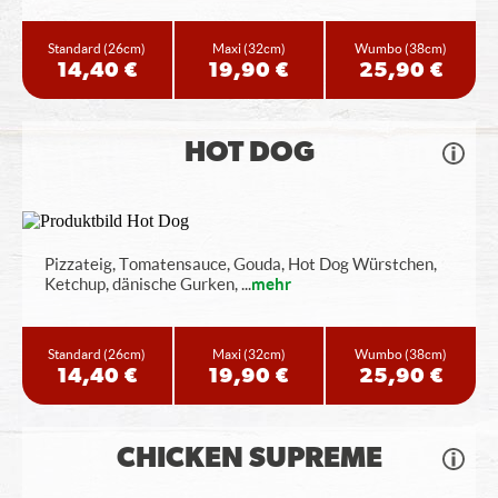
Standard
(26cm)
Maxi
(32cm)
Wumbo
(38cm)
14,40 €
19,90 €
25,90 €
HOT DOG
Pizzateig, Tomatensauce, Gouda, Hot Dog Würstchen,
Ketchup, dänische Gurken,
...
mehr
Standard
(26cm)
Maxi
(32cm)
Wumbo
(38cm)
14,40 €
19,90 €
25,90 €
CHICKEN SUPREME