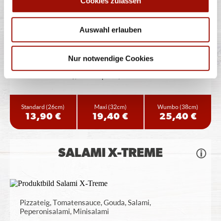
Cookies zulassen
BBQ SUCUK
Auswahl erlauben
Nur notwendige Cookies
Pizzateig, BBQ-Sauce, Gouda, Sucuk (türkische
Knoblauchwurst), rote Paprika,
...
mehr
Standard
(26cm)
Maxi
(32cm)
Wumbo
(38cm)
13,90 €
19,40 €
25,40 €
SALAMI X-TREME
Pizzateig, Tomatensauce, Gouda, Salami,
Peperonisalami, Minisalami