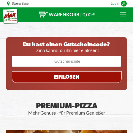
Store:
Sasel
Login
WARENKORB
|
0,00 €
Du hast einen Gutscheincode?
Dann kannst du ihn hier einlösen!
EINLÖSEN
PREMIUM-PIZZA
Mehr Genuss - für Premium Genießer