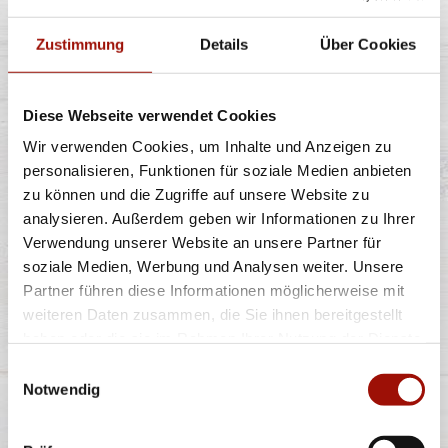
TRÜFFEL
Zustimmung
Details
Über Cookies
Diese Webseite verwendet Cookies
Spaghetti oder Penne, Käsesahnesauce, Champignons,
Wir verwenden Cookies, um Inhalte und Anzeigen zu
Gran Moravia (Hartkäse),
...
mehr
personalisieren, Funktionen für soziale Medien anbieten
zu können und die Zugriffe auf unsere Website zu
analysieren. Außerdem geben wir Informationen zu Ihrer
12,40 €
Verwendung unserer Website an unsere Partner für
soziale Medien, Werbung und Analysen weiter. Unsere
Partner führen diese Informationen möglicherweise mit
VENEZIA
weiteren Daten zusammen, die Sie ihnen bereitgestellt
haben oder die sie im Rahmen Ihrer Nutzung der Dienste
gesammelt haben.
Einwilligungsauswahl
Notwendig
Spaghetti oder Penne, Käsesahnesauce, Hinterschinken,
Champignons