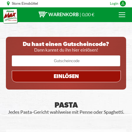
Store:
Eimsbüttel
Login
WARENKORB
|
0,00 €
Du hast einen Gutscheincode?
Dann kannst du ihn hier einlösen!
EINLÖSEN
PASTA
Jedes Pasta-Gericht wahlweise mit Penne oder Spaghetti.