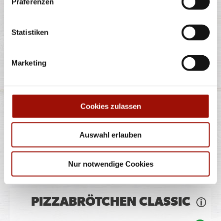
Präferenzen
11,40 €
Statistiken
Marketing
PASTA SALAT
Cookies zulassen
Penne, Rucola, Kirschtomaten, in Basilikumpesto
eingelegter Mozzarella,
...
mehr
Auswahl erlauben
10,90 €
Nur notwendige Cookies
PIZZABRÖTCHEN CLASSIC