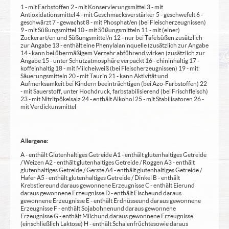
1 - mit Farbstoffen 2 - mit Konservierungsmittel 3 - mit
Antioxidationsmittel 4 - mit Geschmacksverstärker 5 - geschwefelt 6 -
geschwärzt 7 - gewachst 8 - mit Phosphat/en (bei Fleischerzeugnissen)
9 - mit Süßungsmittel 10 - mit Süßungsmitteln 11 - mit (einer)
Zuckerart/en und Süßungsmittel/n 12 - nur bei Tafelsüßen zusätzlich
zur Angabe 13 - enthält eine Phenylalaninquelle (zusätzlich zur Angabe
14 - kann bei übermäßigem Verzehr abführend wirken (zusätzlich zur
Angabe 15 - unter Schutzatmosphäre verpackt 16 - chininhaltig 17 -
koffeinhaltig 18 - mit Milcheiweiß (bei Fleischerzeugnissen) 19 - mit
Säuerungsmitteln 20 - mit Taurin 21 - kann Aktivität und
Aufmerksamkeit bei Kindern beeinträchtigen (bei Azo-Farbstoffen) 22
- mit Sauerstoff, unter Hochdruck, farbstabilisierend (bei Frischfleisch)
23 - mit Nitritpökelsalz 24 - enthält Alkohol 25 - mit Stabilisatoren 26 -
mit Verdickunsmittel
Allergene:
A - enthält Glutenhaltiges Getreide A1 - enthält glutenhaltiges Getreide
/ Weizen A2 - enthält glutenhaltiges Getreide / Roggen A3 - enthält
glutenhaltiges Getreide / Gerste A4 - enthält glutenhaltiges Getreide /
Hafer A5 - enthält glutenhaltiges Getreide / Dinkel B - enthält
Krebstiere und daraus gewonnene Erzeugnisse C - enthält Eier und
daraus gewonnene Erzeugnisse D - enthält Fische und daraus
gewonnene Erzeugnisse E - enthält Erdnüsse und daraus gewonnene
Erzeugnisse F - enthält Sojabohnen und daraus gewonnene
Erzeugnisse G - enthält Milch und daraus gewonnene Erzeugnisse
(einschließlich Laktose) H - enthält Schalenfrüchte sowie daraus