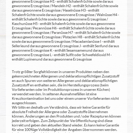
gewonnene Erzeugnisse H1 - enthält Schalenfrüchte sowie daraus
gewonnene Erzeugnisse / Mandeln H2 - enthält Schalenfrüchte sowie
daraus gewonnene Erzeugnisse / Haselnüsse H3 - enthält
Schalenfrüchte sowie daraus gewonnene Erzeugnisse / Walnüsse H4 -
enthält Schalenfrüchte sowie daraus gewonnene Erzeugnisse /
Kaschunüsse H5 - enthält Schalenfrüchte sowie daraus gewonnene
Erzeugnisse / Pecannüsse H6 - enthält Schalenfrüchte sowie daraus
gewonnene Erzeugnisse / Paranüsse H7 - enthält Schalenfrüchte sowie
daraus gewonnene Erzeugnisse / Pistazien H8 - enthält Schalenfrüchte
sowie daraus gewonnene Erzeugnisse / Macadamianüsse I - enthält
Sellerie und daraus gewonnene Erzeugnisse J - enthält Senf und daraus
gewonnene Erzeugnisse K - enthält Sesamsamen und daraus
gewonnene Erzeugnisse L - enthält Sulfit oder Schwefeldioxid M -
enthält Lupinen und daraus gewonnene Erzeugnisse
Trotz größter Sorgfalt können in unseren Produkten neben den
gekennzeichneten Allergenen und deklarationspflichtigen Zusatzstoff
en auch Spuren von weiteren Allergenen und deklarationspflichtigen
Zusatzstoff en enthalten sein, die im Herstellungsprozess (beim
Vorlieferanten oder im Produktionsprozess in unseren Küchen)
verwendet werden. In seltenen Ausnahmefällen ist eine
Kreuzkontamination bei uns oder einem unserer Vorlieferanten nicht
ausgeschlossen.
Wir bittn en deshalb um Verständnis, dass wir keine Garantie für
absolute Freiheit der Allergene oder Zusatzstoffe übernehmen
können. Änderungen an den Produkten und / oder Rezepturen können
jederzeit erfolgen. Zum Zeitpunkt der Veröffentlichung sind diese
korrekt und geben den aktuellen Stand wieder. Es kann keine Garantie
für eine 100%ige Vollständigkeit der Angaben übernommen werden.